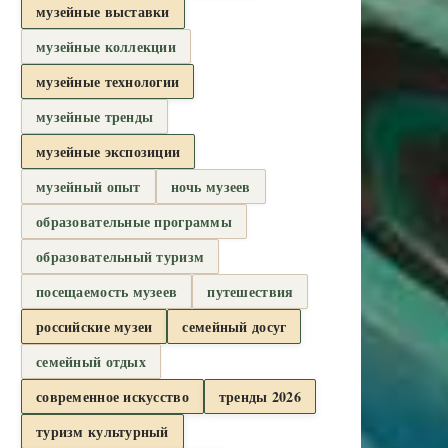
музейные выставки
музейные коллекции
музейные технологии
музейные тренды
музейные экспозиции
музейный опыт
ночь музеев
образовательные программы
образовательный туризм
посещаемость музеев
путешествия
российские музеи
семейный досуг
семейный отдых
современное искусство
тренды 2026
туризм культурный