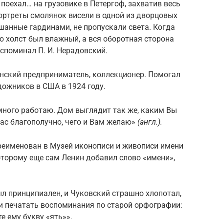
поехал… на грузовике в Петергоф, захватив весь
ортреты смолянок висели в одной из дворцовых
ешанные гардинами, не пропускали света. Когда
то холст был влажный, а вся оборотная сторона
вспоминал П. И. Нерадовский.
анский предприниматель, коллекционер. Помогал
дожников в США в 1924 году.
много работаю. Дом выглядит так же, каким Вы
 нас благополучно, чего и Вам желаю»
(англ.).
ереименован в Музей иконописи и живописи имени
которому еще сам Ленин добавил слово «имени»,
ыл принципиален, и Чуковский страшно хлопотал,
 печатать воспоминания по старой орфографии:
е ему букву «ять»».