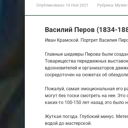
Опубликовано:
16 Ноя 2021
Рубрика:
Музеи
Василий Перов (1834-1882
Иван Крамской. Портрет Василия Перов
Главные шедевры Перова были созда
Товарищества передвижных выставок.
вдохновителей и организаторов движе
сосредоточен на сюжетах об обездол
Пожалуй, самая эмоциональная его раб
могут без тоски смотреть на нее. Это
каких-то 100-150 лет назад это было 
Жуткая погода. Глубокий минус. Метел
водой до мастерской.