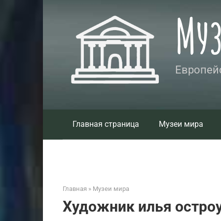
Перейти
Му
к
контенту
Европейс
Главная страница
Музеи мира
Главная
»
Музеи мира
Художник илья остроу