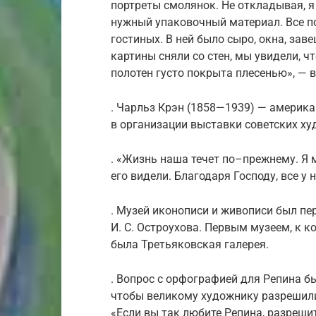
портреты смолянок. Не откладывая, я 
нужный упаковочный материал. Все п
гостиных. В ней было сыро, окна, зав
картины сняли со стен, мы увидели, ч
полотен густо покрыта плесенью», — 
. Чарльз Крэн (1858—1939) — америк
в организации выставки советских ху
. «Жизнь наша течет по–прежнему. Я 
его видели. Благодаря Господу, все у
. Музей иконописи и живописи был п
И. С. Остроухова. Первым музеем, к 
была Третьяковская галерея.
. Вопрос с орфографией для Репина б
чтобы великому художнику разрешили
«Если вы так любите Репина, разрешит