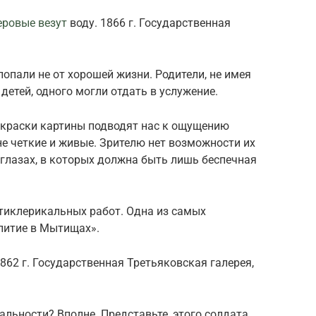
еровые везут
воду. 1866 г. Государственная
попали не от хорошей жизни. Родители, не имея
етей, одного могли отдать в услужение.
 краски картины подводят нас к ощущению
не четкие и живые. Зрителю нет возможности их
в глазах, в которых должна быть лишь беспечная
нтиклерикальных работ. Одна из самых
епитие в Мытищах».
862 г. Государственная Третьяковская галерея,
альности? Вполне. Представьте, этого солдата