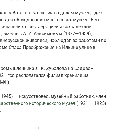
ачал работать в Коллегии по делам музеев, где с
ию для обследования московских музеев. Весь
, связанных с реставрацией и сохранением
; вместе с А. И. Анисимовым (1877—1939),
евнерусской живописи, наблюдал за работами по
аме Спаса Преображения на Ильине улице в
епромышленника Л. К. Зубалова на Садово–
1921 год располагался филиал хранилища
ГМФ).
1945) — искусствовед, музейный работник, член
дарственного исторического музея
(1921 — 1925)
.