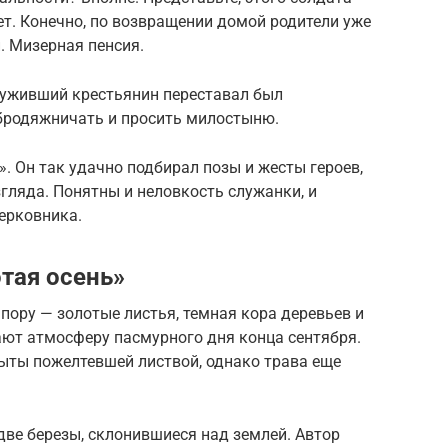
ет. Конечно, по возвращении домой родители уже
. Мизерная пенсия.
луживший крестьянин переставал был
 бродяжничать и просить милостыню.
 Он так удачно подбирал позы и жесты героев,
згляда. Понятны и неловкость служанки, и
ерковника.
тая осень»
пору — золотые листья, темная кора деревьев и
ют атмосферу пасмурного дня конца сентября.
рыты пожелтевшей листвой, однако трава еще
две березы, склонившиеся над землей. Автор