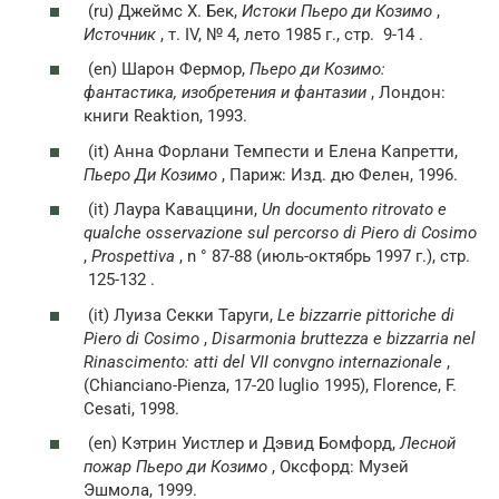
(ru)
Джеймс Х. Бек,
Истоки Пьеро ди Козимо
,
Источник
, т. IV, № 4, лето 1985 г.,
стр.
9-14 .
(en)
Шарон Фермор,
Пьеро ди Козимо:
фантастика, изобретения и фантазии
, Лондон:
книги Reaktion, 1993.
(it)
Анна Форлани Темпести и Елена Капретти,
Пьеро Ди Козимо
, Париж: Изд. дю Фелен, 1996.
(it)
Лаура Каваццини,
Un documento ritrovato e
qualche osservazione sul percorso di Piero di Cosimo
,
Prospettiva
, n ° 87-88 (июль-октябрь 1997 г.),
стр.
125-132 .
(it)
Луиза Секки Таруги,
Le bizzarrie pittoriche di
Piero di Cosimo
,
Disarmonia bruttezza e bizzarria nel
Rinascimento: atti del VII convgno internazionale
,
(Chianciano-Pienza, 17-20 luglio 1995), Florence, F.
Cesati, 1998.
(en)
Кэтрин Уистлер и Дэвид Бомфорд,
Лесной
пожар Пьеро ди Козимо
, Оксфорд: Музей
Эшмола, 1999.