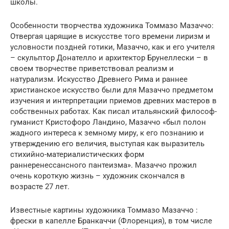
школы.
Особенности творчества художника Томмазо Мазаччо:
Отвергая царящие в искусстве того времени лиризм и
условности поздней готики, Мазаччо, как и его учителя
– скульптор Донателло и архитектор Брунеллески – в
своем творчестве приветствовал реализм и
натурализм. Искусство Древнего Рима и раннее
христианское искусство были для Мазаччо предметом
изучения и интерпретации приемов древних мастеров в
собственных работах. Как писал итальянский философ-
гуманист Кристофоро Ландино, Мазаччо «был полон
жадного интереса к земному миру, к его познанию и
утверждению его величия, выступая как выразитель
стихийно-материалистических форм
раннеренессансного пантеизма». Мазаччо прожил
очень короткую жизнь – художник скончался в
возрасте 27 лет.
Известные картины художника Томмазо Мазаччо :
фрески в капелле Бранкаччи (Флоренция), в том числе