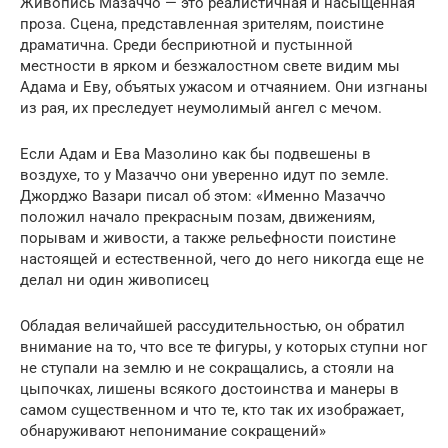
Живопись Мазаччо — это реалистичная и насыщенная
проза. Сцена, представленная зрителям, поистине
драматична. Среди бесприютной и пустынной
местности в ярком и безжалостном свете видим мы
Адама и Еву, объятых ужасом и отчаянием. Они изгнаны
из рая, их преследует неумолимый ангел с мечом.
Если Адам и Ева Мазолино как бы подвешены в
воздухе, то у Мазаччо они уверенно идут по земле.
Джорджо Вазари писал об этом: «Именно Мазаччо
положил начало прекрасным позам, движениям,
порывам и живости, а также рельефности поистине
настоящей и естественной, чего до него никогда еще не
делал ни один живописец
Обладая величайшей рассудительностью, он обратил
внимание на то, что все те фигуры, у которых ступни ног
не ступали на землю и не сокращались, а стояли на
цыпочках, лишены всякого достоинства и манеры в
самом существенном и что те, кто так их изображает,
обнаруживают непонимание сокращений»