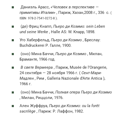
Даниэль Арасс,
«Человек в перспективе —
примитивы Италии»
, Париж, Хазан,2008 г., 336
с.
(
.
ISBN 978-2-7541-0272-8 )
(де)
Фриц Кнапп,
Пьеро ди Козимо: sein Leben
und seine Werke
, Halle AS: W. Knapp, 1898.
Уго Хаберфельд,
Пьеро ди Козимо
, Бреслау:
Buchdruckerei Р. Галле, 1900.
(оно)
Мина Баччи,
Пьеро ди Козимо
, Милан,
Браманте, 1966 год.
В свете Вермеера
, Париж, Musée de l’Orangerie,
24 сентября — 28 ноября 1966 г. (
Сент-Мари-
Мадлен
, Рим , Galleria Nazionale d’Arte Antica ),
1966 г.
(оно)
Мина Баччи,
Полная опера Пьеро ди Козимо
, Милан, Риццоли, 1976.
Ален Жуффруа,
Пьеро ди Козимо: ou la forêt
sacrilège
, Париж: Р. Лаффон, 1982.