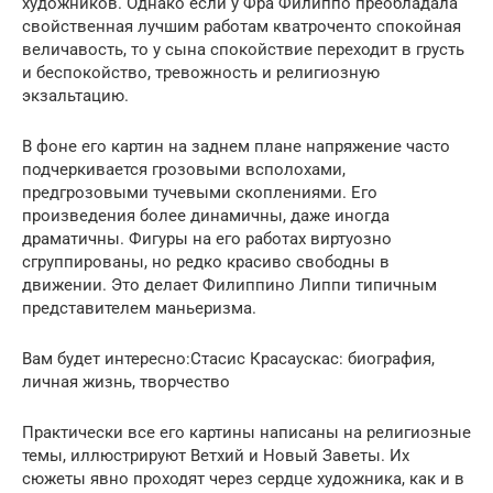
художников. Однако если у Фра Филиппо преобладала
свойственная лучшим работам кватроченто спокойная
величавость, то у сына спокойствие переходит в грусть
и беспокойство, тревожность и религиозную
экзальтацию.
В фоне его картин на заднем плане напряжение часто
подчеркивается грозовыми всполохами,
предгрозовыми тучевыми скоплениями. Его
произведения более динамичны, даже иногда
драматичны. Фигуры на его работах виртуозно
сгруппированы, но редко красиво свободны в
движении. Это делает Филиппино Липпи типичным
представителем маньеризма.
Вам будет интересно:Стасис Красаускас: биография,
личная жизнь, творчество
Практически все его картины написаны на религиозные
темы, иллюстрируют Ветхий и Новый Заветы. Их
сюжеты явно проходят через сердце художника, как и в