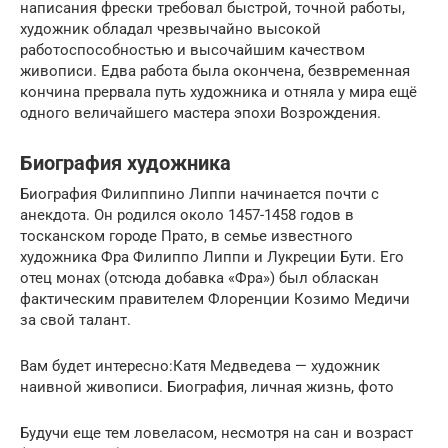
написания фрески требовал быстрой, точной работы,
художник обладал чрезвычайно высокой
работоспособностью и высочайшим качеством
живописи. Едва работа была окончена, безвременная
кончина прервала путь художника и отняла у мира ещё
одного величайшего мастера эпохи Возрождения.
Биография художника
Биография Филиппино Липпи начинается почти с
анекдота. Он родился около 1457-1458 годов в
тосканском городе Прато, в семье известного
художника Фра Филиппо Липпи и Лукреции Бути. Его
отец монах (отсюда добавка «Фра») был обласкан
фактическим правителем Флоренции Козимо Медичи
за свой талант.
Вам будет интересно:Катя Медведева — художник
наивной живописи. Биография, личная жизнь, фото
Будучи еще тем ловеласом, несмотря на сан и возраст