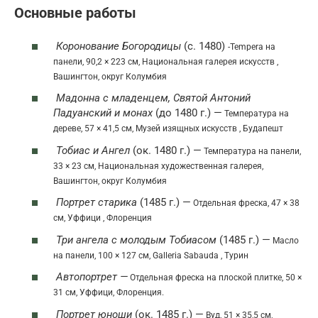
Основные работы
Коронование Богородицы
(с. 1480)
-Tempera на
панели, 90,2 × 223 см, Национальная галерея искусств ,
Вашингтон, округ Колумбия
Мадонна с младенцем, Святой Антоний
Падуанский и монах
(до 1480 г.) —
Температура на
дереве, 57 × 41,5 см, Музей изящных искусств , Будапешт
Тобиас и Ангел
(ок. 1480 г.) —
Температура на панели,
33 × 23 см, Национальная художественная галерея,
Вашингтон, округ Колумбия
Портрет старика
(1485 г.) —
Отдельная фреска, 47 × 38
см, Уффици , Флоренция
Три ангела с молодым Тобиасом
(1485 г.) —
Масло
на панели, 100 × 127 см, Galleria Sabauda , Турин
Автопортрет —
Отдельная фреска на плоской плитке, 50 ×
31 см, Уффици, Флоренция.
Портрет юноши
(ок. 1485 г.) —
Вуд, 51 × 35,5 см,