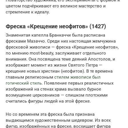
цветом подчёркивают его великое мастерство и
стремление к идеалу.
Фреска «Крещение неофитов» (1427)
Знаменитая капелла Бранкаччи была расписана
фресками Мазаччо. Среди них настоящая жемчужина
фресковой живописи — фреска «Крещение неофитов»,
по мнению most-beauty, заслуживает отдельного
внимания. Она посвящена теме деяний Апостолов, и
изображает момент из жизни Святого Петра —
крещение новых христиан (неофитов). В те времена
главным религиозным
стилем живописи был
готический стиль
. Появление первых реалистичных
изображений на стенах храма вызвало бурное
возмущение церковников — слишком плотскими
считались фигуры людей на этой фреске.
Но со временем эта фреска была признана
выдающимся художественным шедевром. Из всех
фигур, изображённых на фреске, восхищает фигура