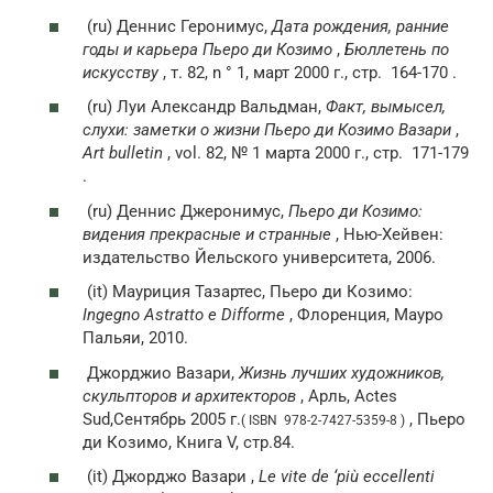
(ru)
Деннис Геронимус,
Дата рождения, ранние
годы и карьера Пьеро ди Козимо
,
Бюллетень по
искусству
, т. 82, n ° 1, март 2000 г.,
стр.
164-170 .
(ru)
Луи Александр Вальдман,
Факт, вымысел,
слухи: заметки о жизни Пьеро ди Козимо Вазари
,
Art bulletin
, vol. 82, № 1 марта 2000 г.,
стр.
171-179
.
(ru)
Деннис Джеронимус,
Пьеро ди Козимо:
видения прекрасные и странные
, Нью-Хейвен:
издательство Йельского университета, 2006.
(it)
Мауриция Тазартес, Пьеро ди Козимо:
Ingegno Astratto e Difforme
, Флоренция, Мауро
Пальяи, 2010.
Джорджио Вазари,
Жизнь лучших художников,
скульпторов и архитекторов
, Арль, Actes
Sud,Сентябрь 2005 г.
, Пьеро
( ISBN 978-2-7427-5359-8 )
ди Козимо, Книга V, стр.84.
(it)
Джорджо Вазари ,
Le vite de ‘più eccellenti