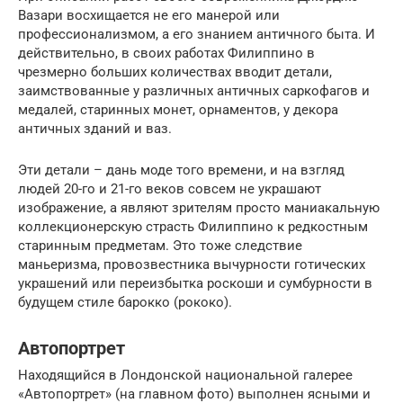
Вазари восхищается не его манерой или
профессионализмом, а его знанием античного быта. И
действительно, в своих работах Филиппино в
чрезмерно больших количествах вводит детали,
заимствованные у различных античных саркофагов и
медалей, старинных монет, орнаментов, у декора
античных зданий и ваз.
Эти детали – дань моде того времени, и на взгляд
людей 20-го и 21-го веков совсем не украшают
изображение, а являют зрителям просто маниакальную
коллекционерскую страсть Филиппино к редкостным
старинным предметам. Это тоже следствие
маньеризма, провозвестника вычурности готических
украшений или переизбытка роскоши и сумбурности в
будущем стиле барокко (рококо).
Автопортрет
Находящийся в Лондонской национальной галерее
«Автопортрет» (на главном фото) выполнен ясными и