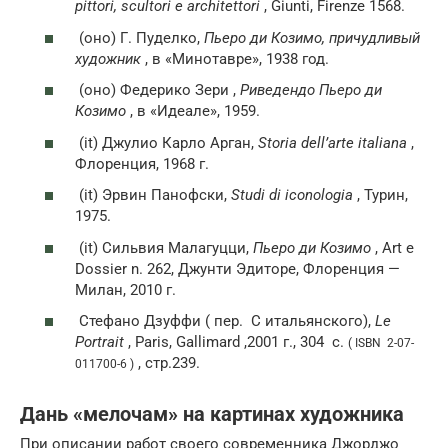
pittori, scultori e architettori
, Giunti, Firenze 1568.
(оно)
Г. Пуделко,
Пьеро ди Козимо, причудливый
художник
, в «Минотавре», 1938 год.
(оно)
Федерико Зери ,
Риведендо Пьеро ди
Козимо
, в «Идеале», 1959.
(it)
Джулио Карло Арган,
Storia dell’arte italiana
,
Флоренция, 1968 г.
(it)
Эрвин Панофски,
Studi di iconologia
, Турин,
1975.
(it)
Сильвия Малагуцци,
Пьеро ди Козимо
, Art e
Dossier n. 262, Джунти Эдиторе, Флоренция —
Милан, 2010 г.
Стефано Дзуффи (
пер.
С итальянского),
Le
Portrait
, Paris, Gallimard ,2001 г., 304
с.
( ISBN 2-07-
, стр.239.
011700-6 )
Дань «мелочам» на картинах художника
При описании работ своего современника Джорджо