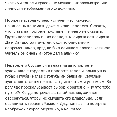
чистыми тонами красок, не мешающих рассмотрению
личности изображенного художника.
Портрет настолько реалистичен, что, кажется,
начинаешь понимать даже мысли человека. Сказать,
что глаза на портрете грустные – ничего не сказать.
Грусть поселилась в них давно, т. к. сирота есть сирота.
Да и Сандро Боттичелли, судя по описаниям
современников, вряд ли был слишком ласков, хотя как
учитель он очень многое дал мальчику.
Первое, что бросается в глаза на автопортрете
художника – гордость в повороте головы, сомкнутых
губах и глубине глаз с голубыми белками. Смуглый
художник кажется несколько диковатым и угрюмым. Во
взгляде проскальзывает вызов к зрителю: «Ну что тебе
нужно?» Когда встречаешь такой взгляд, хочется
отвернуться, чтобы не смущать его владельца. Если
сравнивать героев «Ромео и Джульетты», на портрете
изображен скорее Меркуцио, а не Ромео.