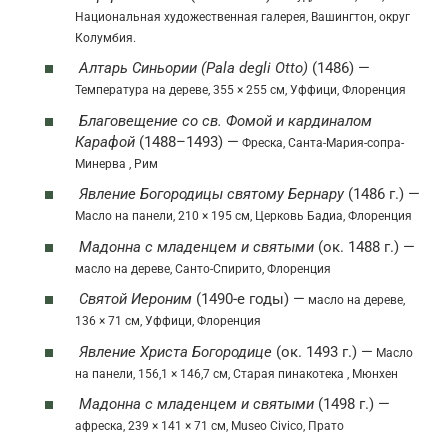
Национальная художественная галерея, Вашингтон, округ
Колумбия.
Алтарь Синьории (Pala degli Otto)
(1486) —
Температура на дереве, 355 × 255 см, Уффици, Флоренция
Благовещение со св. Фомой и кардиналом
Карафой
(1488–1493) —
Фреска, Санта-Мария-сопра-
Минерва , Рим
Явление Богородицы святому Бернару
(1486 г.) —
Масло на панели, 210 × 195 см, Церковь Бадиа, Флоренция
Мадонна с младенцем и святыми
(ок. 1488 г.) —
масло на дереве, Санто-Спирито, Флоренция
Святой Иероним
(1490-е годы) —
масло на дереве,
136 × 71 см, Уффици, Флоренция
Явление Христа Богородице
(ок. 1493 г.) —
Масло
на панели, 156,1 × 146,7 см, Старая пинакотека , Мюнхен
Мадонна с младенцем и святыми
(1498 г.) —
афреска, 239 × 141 × 71 см, Museo Civico, Прато