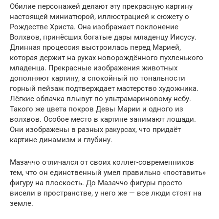
Обилие персонажей делают эту прекрасную картину
настоящей миниатюрой, иллюстрацией к сюжету о
Рождестве Христа. Она изображает поклонение
Волхвов, принёсших богатые дары младенцу Иисусу.
Длинная процессия выстроилась перед Марией,
которая держит на руках новорождённого пухленького
младенца. Прекрасные изображения животных
дополняют картину, а спокойный по тональности
горный пейзаж подтверждает мастерство художника.
Лёгкие облачка плывут по ультрамариновому небу.
Такого же цвета покров Девы Марии и одного из
волхвов. Особое место в картине занимают лошади.
Они изображены в разных ракурсах, что придаёт
картине динамизм и глубину.
Мазаччо отличался от своих коллег-современников
тем, что он единственный умел правильно «поставить»
фигуру на плоскость. До Мазаччо фигуры просто
висели в пространстве, у него же — все люди стоят на
земле.