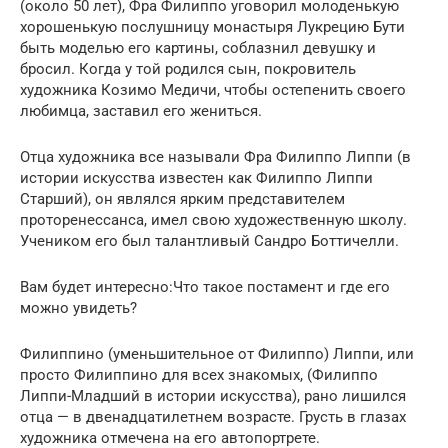
(около 50 лет), Фра Филиппо уговорил молоденькую
хорошенькую послушницу монастыря Лукрецию Бути
быть моделью его картины, соблазнил девушку и
бросил. Когда у той родился сын, покровитель
художника Козимо Медичи, чтобы остепенить своего
любимца, заставил его жениться.
Отца художника все называли Фра Филиппо Липпи (в
истории искусства известен как Филиппо Липпи
Старший), он являлся ярким представителем
проторенессанса, имел свою художественную школу.
Учеником его был талантливый Сандро Боттичелли.
Вам будет интересно:Что такое постамент и где его
можно увидеть?
Филиппино (уменьшительное от Филиппо) Липпи, или
просто Филиппино для всех знакомых, (Филиппо
Липпи-Младший в истории искусства), рано лишился
отца — в двенадцатилетнем возрасте. Грусть в глазах
художника отмечена на его автопортрете.