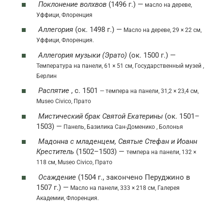
Поклонение волхвов
(1496 г.) —
масло на дереве,
Уффици, Флоренция
Аллегория
(ок. 1498 г.) —
Масло на дереве, 29 × 22 см,
Уффици, Флоренция.
Аллегория музыки (Эрато)
(ок. 1500 г.) —
Температура на панели, 61 × 51 см, Государственный музей ,
Берлин
Распятие
, c. 1501
— темпера на панели, 31,2 × 23,4 см,
Museo Civico, Прато
Мистический брак Святой Екатерины
(ок. 1501–
1503) —
Панель, Базилика Сан-Доменико , Болонья
Мадонна с младенцем, Святые Стефан и Иоанн
Креститель
(1502–1503) —
темпера на панели, 132 ×
118 см, Museo Civico, Прато
Осаждение
(1504 г., закончено Перуджино в
1507 г.) —
Масло на панели, 333 × 218 см, Галерея
Академии, Флоренция.