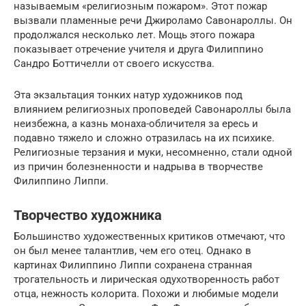
называемым «религиозным пожаром». Этот пожар
вызвали пламенные речи Джироламо Савонароллы. Он
продолжался несколько лет. Мощь этого пожара
показывает отречение учителя и друга Филиппино
Сандро Боттичелли от своего искусства.
Эта экзальтация тонких натур художников под
влиянием религиозных проповедей Савонароллы была
неизбежна, а казнь монаха-обличителя за ересь и
подавно тяжело и сложно отразилась на их психике.
Религиозные терзания и муки, несомненно, стали одной
из причин болезненности и надрыва в творчестве
Филиппино Липпи.
Творчество художника
Большинство художественных критиков отмечают, что
он был менее талантлив, чем его отец. Однако в
картинах Филиппино Липпи сохранена странная
трогательность и лирическая одухотворенность работ
отца, нежность колорита. Похожи и любимые модели