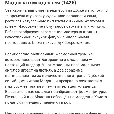
Мадонна с младенцем (1426)
Эта картина выполнена темперой на доске из тополя. В
те времена эту краску художники создавали сами,
растирая натуральные пигменты с яичным желтком и
клеем. Изображение получалось бархатным и мягким.
Работа отображает стремление мастера выполнить
качественный рисунок фигуры с идеальными
пропорциями. В ней присущ дух Возрождения.
Великолепно выписанный мраморный трон, на
котором восседает Богородица с младенцем —
настоящий шедевр. У ног Мадонны пара маленьких
ангелов играет на лютнях, а два серафима
выглядывают из-за величественного трона. Глубокий
синий цвет хитона Мадонны прекрасно сочетается с
пурпуром её платья и нежным тельцем младенца.
Выразительные складки подчёркивают формы фигуры.
Печальный лик Мадонны обращён на младенца Христа,
по-детски тянущему пальчики в рот.
Новаторство художника, его эксперименты с формой и