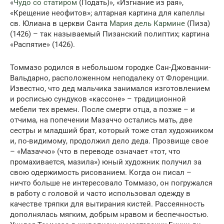
«
Чудо со статиром
(Подать)», «Изгнание из рая»,
«Крещение неофитов»; алтарная картина для капеллы
св. Юлиана в церкви Санта
Мария дель Кармине
(Пиза)
(1426) – так называемый Пизанский полиптих; картина
«Распятие» (1426).
Томмазо родился в небольшом городке Сан-Джованни-
Вальдарно, расположенном неподалеку от Флоренции.
Известно, что дед мальчика занимался изготовлением
и росписью сундуков «кассоне» – традиционной
мебели тех времен. После смерти отца, а позже – и
отчима, на попечении Мазаччо остались мать, две
сестры и младший брат, который тоже стал художником
и, по-видимому, продолжил дело деда. Прозвище свое
– «Мазаччо» (что в переводе означает «тот, что
промахивается, мазила») юный художник получил за
свою одержимость рисованием. Когда он писал –
ничто больше не интересовало Томмазо, он погружался
в работу с головой и часто использовал одежду в
качестве тряпки для вытирания кистей. Рассеянность
дополнялась мягким, добрым нравом и беспечностью.