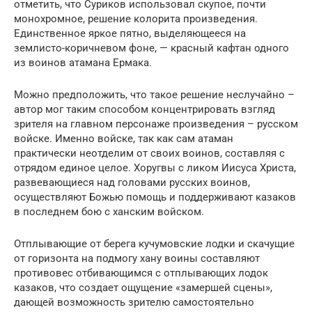
отметить, что Суриков использовал скупое, почти
монохромное, решение колорита произведения.
Единственное яркое пятно, выделяющееся на
землисто-коричневом фоне, — красный кафтан одного
из воинов атамана Ермака.
Можно предположить, что такое решение неслучайно –
автор мог таким способом концентрировать взгляд
зрителя на главном персонаже произведения – русском
войске. Именно войске, так как сам атаман
практически неотделим от своих воинов, составляя с
отрядом единое целое. Хоругвы с ликом Иисуса Христа,
развевающиеся над головами русских воинов,
осуществляют Божью помощь и поддерживают казаков
в последнем бою с ханским войском.
Отплывающие от берега кучумовские лодки и скачущие
от горизонта на подмогу хану воины составляют
противовес отбивающимся с отплывающих лодок
казаков, что создает ощущение «замершей сцены»,
дающей возможность зрителю самостоятельно