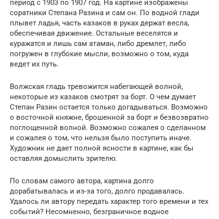
период с 1903 по 1907 год. На картине изображены
соратники Степана Разина и сам он. По водной глади
плывет ладья, часть казаков в руках держат весла,
обеспечивая движение. Остальные веселятся и
куражатся и лишь сам атаман, либо дремлет, либо
погружен в глубокие мысли, возможно о том, куда
ведет их путь.
Волжская гладь тревожится набегающей волной,
некоторые из казаков смотрят за борт. О чем думает
Степан Разин остается только догадываться. Возможно
о восточной княжне, брошенной за борт и безвозвратно
поглощенной волной. Возможно сожалея о сделанном
и сожалея о том, что нельзя было поступить иначе.
Художник не дает полной ясности в картине, как бы
оставляя домыслить зрителю.
По словам самого автора, картина долго
дорабатывалась и из-за того, долго продавалась.
Удалось ли автору передать характер того времени и тех
событий? Несомненно, безграничное водное