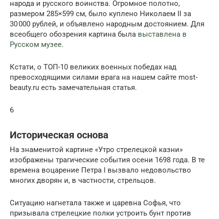
народа и русского воинства. Огромное полотно,
размером 285×599 см, было куплено Николаем II за
30 000 рублей, и объявлено народным достоянием. Для
всеобщего обозрения картина была
выставлена в
Русском музее
.
Кстати, о ТОП-10 великих военных победах над
превосходящими силами врага на нашем сайте most-
beauty.ru есть замечательная статья.
6
Историческая основа
На знаменитой картине «Утро стрелецкой казни»
изображены трагические события осени 1698 года. В те
времена воцарение Петра I вызвало недовольство
многих дворян и, в частности, стрельцов.
Ситуацию нагнетала также и царевна Софья, что
призывала стрелецкие полки устроить бунт против