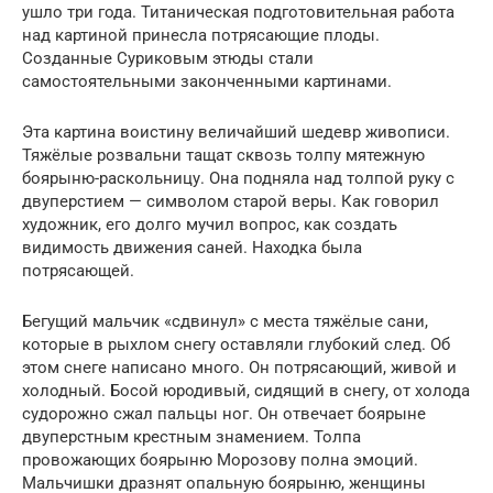
ушло три года. Титаническая подготовительная работа
над картиной принесла потрясающие плоды.
Созданные Суриковым этюды стали
самостоятельными законченными картинами.
Эта картина воистину величайший шедевр живописи.
Тяжёлые розвальни тащат сквозь толпу мятежную
боярыню-раскольницу. Она подняла над толпой руку с
двуперстием — символом старой веры. Как говорил
художник, его долго мучил вопрос, как создать
видимость движения саней. Находка была
потрясающей.
Бегущий мальчик «сдвинул» с места тяжёлые сани,
которые в рыхлом снегу оставляли глубокий след. Об
этом снеге написано много. Он потрясающий, живой и
холодный. Босой юродивый, сидящий в снегу, от холода
судорожно сжал пальцы ног. Он отвечает боярыне
двуперстным крестным знамением. Толпа
провожающих боярыню Морозову полна эмоций.
Мальчишки дразнят опальную боярыню, женщины