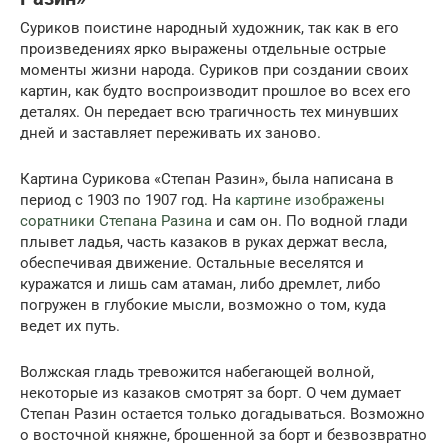
Суриков поистине народный художник, так как в его
произведениях ярко выражены отдельные острые
моменты жизни народа. Суриков при создании своих
картин, как будто воспроизводит прошлое во всех его
деталях. Он передает всю трагичность тех минувших
дней и заставляет переживать их заново.
Картина Сурикова «Степан Разин», была написана в
период с 1903 по 1907 год. На
картине изображены
соратники Степана Разина
и сам он. По водной глади
плывет ладья, часть казаков в руках держат весла,
обеспечивая движение. Остальные веселятся и
куражатся и лишь сам атаман, либо дремлет, либо
погружен в глубокие мысли, возможно о том, куда
ведет их путь.
Волжская гладь тревожится набегающей волной,
некоторые из казаков смотрят за борт. О чем думает
Степан Разин остается только догадываться. Возможно
о восточной княжне, брошенной за борт и безвозвратно