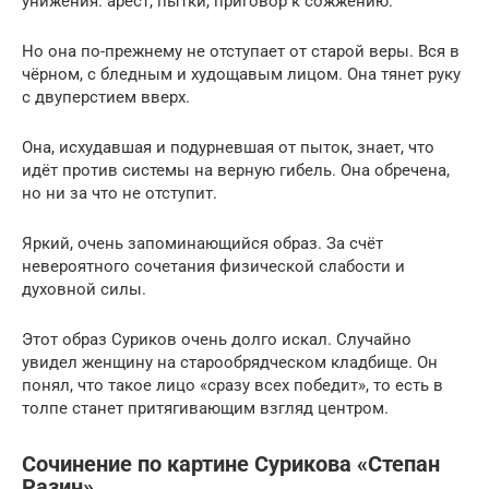
унижения: арест, пытки, приговор к сожжению.
Но она по-прежнему не отступает от старой веры. Вся в
чёрном, с бледным и худощавым лицом. Она тянет руку
с двуперстием вверх.
Она, исхудавшая и подурневшая от пыток, знает, что
идёт против системы на верную гибель. Она обречена,
но ни за что не отступит.
Яркий, очень запоминающийся образ. За счёт
невероятного сочетания физической слабости и
духовной силы.
Этот образ Суриков очень долго искал. Случайно
увидел женщину на старообрядческом кладбище. Он
понял, что такое лицо «сразу всех победит», то есть в
толпе станет притягивающим взгляд центром.
Сочинение по картине Сурикова «Степан
Разин»