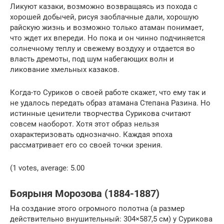
Ликуют казаки, возможно возвращаясь из похода с
хорошей добычей, рисуя заоблачные дали, хорошую
райскую жизнь и возможно только атаман понимает,
что ждет их впереди. Но пока и он чинно подчиняется
солнечному теплу и свежему воздуху и отдается во
власть дремоты, под шум набегающих волн и
ликование хмельных казаков.
Когда-то Суриков о своей работе скажет, что ему так и
не удалось передать образ атамана Степана Разина. Но
истинные ценители творчества Сурикова считают
совсем наоборот. Хотя этот образ нельзя
охарактеризовать однозначно. Каждая эпоха
рассматривает его со своей точки зрения.
(1 votes, average: 5.00
Боярыня Морозова (1884-1887)
На создание этого огромного полотна (а размер
действительно внушительный: 304×587,5 см) у Сурикова