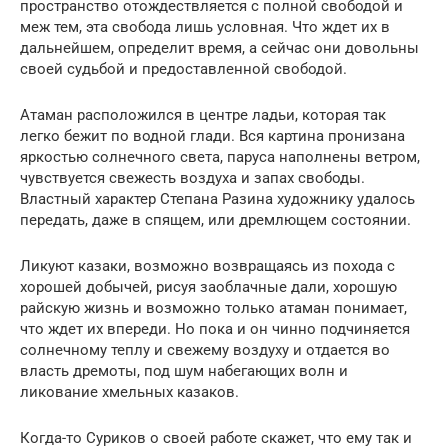
пространство отождествляется с полной свободой и
меж тем, эта свобода лишь условная. Что ждет их в
дальнейшем, определит время, а сейчас они довольны
своей судьбой и предоставленной свободой.
Атаман расположился в центре ладьи, которая так
легко бежит по водной глади. Вся картина пронизана
яркостью солнечного света, паруса наполнены ветром,
чувствуется свежесть воздуха и запах свободы.
Властный характер Степана Разина художнику удалось
передать, даже в спящем, или дремлющем состоянии.
Ликуют казаки, возможно возвращаясь из похода с
хорошей добычей, рисуя заоблачные дали, хорошую
райскую жизнь и возможно только атаман понимает,
что ждет их впереди. Но пока и он чинно подчиняется
солнечному теплу и свежему воздуху и отдается во
власть дремоты, под шум набегающих волн и
ликование хмельных казаков.
Когда-то Суриков о своей работе скажет, что ему так и