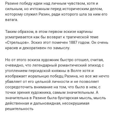
Разине победу идеи над личным чувством, хотя и
сильным, но ичтожным перед историческим делом,
которому служил Разин, ради которого шла за ним его
ватага.
Таким образом, в этом первом эскизе картины
усматривается как бы возврат к трагической теме
«Стрельцов». Эскиз этот помечен 1887 годом. Он очень
красив и декоративен по замыслу.
Но от этого эскиза художник быстро отошел, считая,
очевидно, что легендарный романтический эпиход с
утоплением персидской княжны в Волге хотя и
изображает иоральнцю победц Разина, но все же нечто
убавляет от его цельной личности и не позволяет
сосредоточить внимание на том, что было в нем, с
точки зрения художника, самым значительным. А
значительна в Разине была бунтарская мысль, мысль
действенная и дальновидная, несокрушимая
решительность