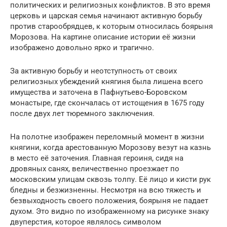
политических и религиозных конфликтов. В это время
церковь и царская семья начинают активную борьбу
против старообрядцев, к которым относилась боярыня
Морозова. На картине описание истории её жизни
изображено довольно ярко и трагично.
За активную борьбу и неотступность от своих
религиозных убеждений княгиня была лишена всего
имущества и заточена в Пафнутьево-Боровском
монастыре, где скончалась от истощения в 1675 году
после двух лет тюремного заключения.
На полотне изображен переломный момент в жизни
княгини, когда арестованную Морозову везут на казнь
в место её заточения. Главная героиня, сидя на
дровяных санях, величественно проезжает по
московским улицам сквозь толпу. Её лицо и кисти рук
бледны и безжизненны. Несмотря на всю тяжесть и
безвыходность своего положения, боярыня не падает
духом. Это видно по изображенному на рисунке знаку
двуперстия, которое являлось символом