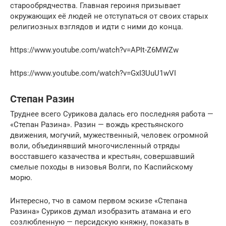
старообрядчества. Главная героиня призывает
окружающих её людей не отступаться от своих старых
религиозных взглядов и идти с ними до конца.
https://www.youtube.com/watch?v=APIt-Z6MWZw
https://www.youtube.com/watch?v=GxI3UuU1wVI
Степан Разин
Труднее всего Сурикова далась его последняя работа —
«Степан Разина». Разин — вождь крестьянского
движения, могучий, мужественный, человек огромной
воли, объединявший многочисленный отряды
восставшего казачества и крестьян, совершавший
смелые походы в низовья Волги, по Каспийскому
морю.
Интересно, тчо в самом первом эскизе «Степана
Разина» Суриков думал изобразить атамана и его
созлюбленную — персидскую княжну, показать в