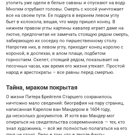
утопить уже одели в белые саваны и спускают на воду.
Многим отрубают головы. Смерть с косой уничтожает
все на своем пути. Ее подруга в верхнем левом углу
бьет в колокола, вещая, что миру пришел конец. В
нижнем правом углы картины кавалер играет даме на
лютне, предпочитая не замечать стоящую рядом смерть,
забирающую их соседку по пиршественному столу.
Напротив них, в левом углу, приходит конец королю с
короной, в доспехах, в алом плаще, подбитом
горностаем. Скелет, стоящий рядом, показывает на
песочных часах, как время его жизни утекает. Простой
народ и аристократы – все равны перед смертью.
Тайна, мраком покрытая
О жизни Питера Брейгеля Старшего сохранилось
ничтожно мало сведений: биография на пару страниц,
написанная Карелом ван Мандером в 1604 году,
да несколько документов. И хотя ван Мандер мог
опираться на свидетельства современников — тех, кто
знал художника, — всё же полностью полагаться на его
труд не стоит. Дело в том, что в тексте факты