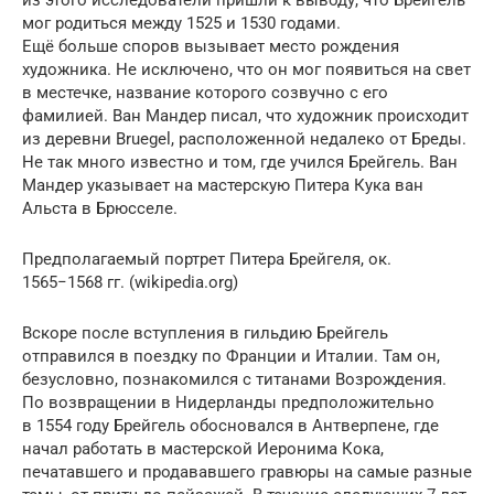
мог родиться между 1525 и 1530 годами.
Ещё больше споров вызывает место рождения
художника. Не исключено, что он мог появиться на свет
в местечке, название которого созвучно с его
фамилией. Ван Мандер писал, что художник происходит
из деревни Bruegel, расположенной недалеко от Бреды.
Не так много известно и том, где учился Брейгель. Ван
Мандер указывает на мастерскую Питера Кука ван
Альста в Брюсселе.
Предполагаемый портрет Питера Брейгеля, ок.
1565−1568 гг. (wikipedia.org)
Вскоре после вступления в гильдию Брейгель
отправился в поездку по Франции и Италии. Там он,
безусловно, познакомился с титанами Возрождения.
По возвращении в Нидерланды предположительно
в 1554 году Брейгель обосновался в Антверпене, где
начал работать в мастерской Иеронима Кока,
печатавшего и продававшего гравюры на самые разные