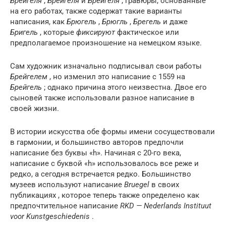
Брейгеля
,
Брейгеля
и
Брейгеля
, гравюры, основанные
на его работах, также содержат такие варианты
написания, как
Брюгель
,
Брюгль
,
Брегель
и даже
Бригель
, которые
фиксируют
фактическое или
предполагаемое произношение на немецком языке.
Сам художник изначально подписывал свои работы
Брейгелем
, но изменил это написание с 1559 на
Брейгель
; однако причина этого неизвестна. Двое его
сыновей также использовали разное написание в
своей жизни.
В истории искусства обе формы имени сосуществовали
в гармонии, и большинство авторов предпочли
написание без буквы «h». Начиная с 20-го века,
написание с буквой «h» использовалось все реже и
редко, а сегодня встречается редко. Большинство
музеев используют написание
Bruegel
в своих
публикациях , которое теперь также определено как
предпочтительное написание
RKD — Nederlands Instituut
voor Kunstgeschiedenis
.