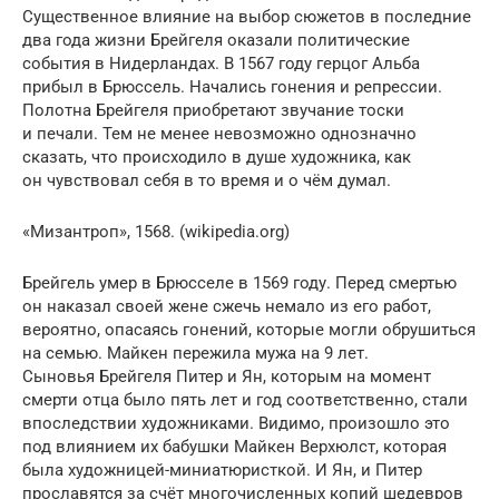
Существенное влияние на выбор сюжетов в последние
два года жизни Брейгеля оказали политические
события в Нидерландах. В 1567 году герцог Альба
прибыл в Брюссель. Начались гонения и репрессии.
Полотна Брейгеля приобретают звучание тоски
и печали. Тем не менее невозможно однозначно
сказать, что происходило в душе художника, как
он чувствовал себя в то время и о чём думал.
«Мизантроп», 1568. (wikipedia.org)
Брейгель умер в Брюсселе в 1569 году. Перед смертью
он наказал своей жене сжечь немало из его работ,
вероятно, опасаясь гонений, которые могли обрушиться
на семью. Майкен пережила мужа на 9 лет.
Сыновья Брейгеля Питер и Ян, которым на момент
смерти отца было пять лет и год соответственно, стали
впоследствии художниками. Видимо, произошло это
под влиянием их бабушки Майкен Верхюлст, которая
была художницей-миниатюристкой. И Ян, и Питер
прославятся за счёт многочисленных копий шедевров