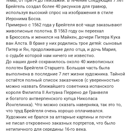
темы, от притч до пейзажей. В течение следующих 7 лет
Брейгель создал более 40 рисунков для гравюр,
используя высокий спрос на изображения в стиле
Иеронима Босха.
Примерно с 1562 года у Брейгеля всё чаще заказывают
живописные полотна. В 1563 году он переехал
в Брюссель и женился на Майкен, дочери Питера Кука
ван Алста. В браке у них родились трое детей: сыновья
Питер и Ян, продолжившие дело отца, и дочь Мария,
о судьбе которой нам ничего не известно.
До наших дней сохранилось около 40 живописных
полотен Брейгеля Старшего. Большая часть была
выполнена в последние 7 лет жизни художника. Тайной
остаётся полный список заказчиков (с уверенностью
можно назвать ближайшего советника испанского
короля Филиппа II Антуана Перрено де Гранвеля
и богатого антверпенского купца Николаса
Йонгелинка). Что можно сказать наверняка, так это то,
что труд Брейгеля очень хорошо оплачивался.
Художник не брался за алтарные картины и почти
не писал откровенно заказных портретов, что было
нетипичного для середины 16-го века.