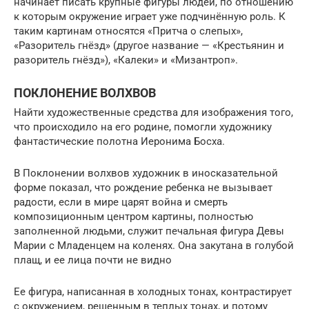
начинает писать крупные фигуры людей, по отношению
к которым окружение играет уже подчинённую роль. К
таким картинам относятся «Притча о слепых»,
«Разоритель гнёзд» (другое название — «Крестьянин и
разоритель гнёзд»), «Калеки» и «Мизантроп».
ПОКЛОНЕНИЕ ВОЛХВОВ
Найти художественные средства для изображения того,
что происходило на его родине, помогли художнику
фантастические полотна Иеронима Босха.
В Поклонении волхвов художник в иносказательной
форме показал, что рождение ребенка не вызывает
радости, если в мире царят война и смерть
композиционным центром картины, полностью
заполненной людьми, служит печальная фигура Девы
Марии с Младенцем на коленях. Она закутана в голубой
плащ, и ее лица почти не видно
Ее фигура, написанная в холодных тонах, контрастирует
с окружением, решенным в теплых тонах, и потому