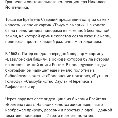
Гранвела и состоятельного коллекционера Николаса
Йонгелинка.
Тогда же Брейгель Старший представил одну из самых
известных своих картин «Триумф смерти». На холсте
была представлена панорама выжженной бесплодной
земли, на которой армия скелетов сеяла ужас и смерть,
подвергая простых людей различным страданиям.
В 1563 г. Питер создал очередной шедевр – картину
«Вавилонская башня», в основе которой была история
из ветхозаветной книги Бытие. В последующие годы
биографии он напишет еще немало полотен на
библейские сюжеты: «Поклонение волхвов», «Путь на
Голгофу», «Самоубийство Саула», «Перепись в
Вифлееме» и др.
Через пару лет свет видел цикл из 6 картин Брейгеля –
«Времена года». На своих холстах живописец часто
изображал природу, деревни и простых людей – данной
тематике посвящены 2 трети всех его полотен.