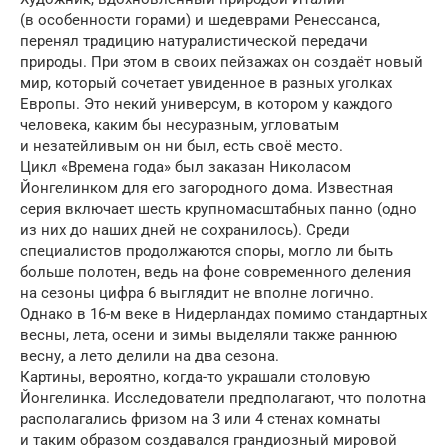
(в особенности горами) и шедеврами Ренессанса,
перенял традицию натуралистической передачи
природы. При этом в своих пейзажах он создаёт новый
мир, который сочетает увиденное в разных уголках
Европы. Это некий универсум, в котором у каждого
человека, каким бы несуразным, угловатым
и незатейливым он ни был, есть своё место.
Цикл «Времена года» был заказан Николасом
Йонгелинком для его загородного дома. Известная
серия включает шесть крупномасштабных панно (одно
из них до наших дней не сохранилось). Среди
специалистов продолжаются споры, могло ли быть
больше полотен, ведь на фоне современного деления
на сезоны цифра 6 выглядит не вполне логично.
Однако в 16-м веке в Нидерландах помимо стандартных
весны, лета, осени и зимы выделяли также раннюю
весну, а лето делили на два сезона.
Картины, вероятно, когда-то украшали столовую
Йонгелинка. Исследователи предполагают, что полотна
располагались фризом на 3 или 4 стенах комнаты
и таким образом создавался грандиозный мировой