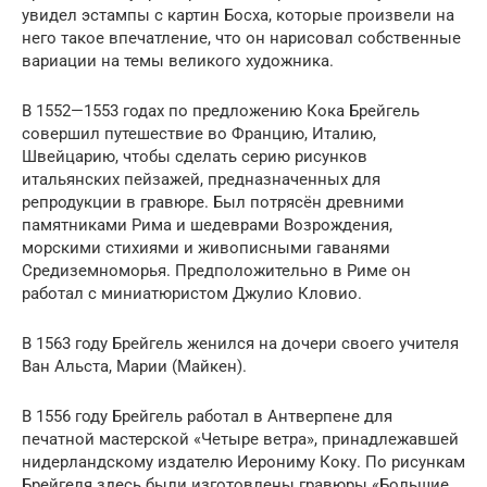
увидел эстампы с картин Босха, которые произвели на
него такое впечатление, что он нарисовал собственные
вариации на темы великого художника.
В 1552—1553 годах по предложению Кока Брейгель
совершил путешествие во Францию, Италию,
Швейцарию, чтобы сделать серию рисунков
итальянских пейзажей, предназначенных для
репродукции в гравюре. Был потрясён древними
памятниками Рима и шедеврами Возрождения,
морскими стихиями и живописными гаванями
Средиземноморья. Предположительно в Риме он
работал с миниатюристом Джулио Кловио.
В 1563 году Брейгель женился на дочери своего учителя
Ван Альста, Марии (Майкен).
В 1556 году Брейгель работал в Антверпене для
печатной мастерской «Четыре ветра», принадлежавшей
нидерландскому издателю Иерониму Коку. По рисункам
Брейгеля здесь были изготовлены гравюры «Большие