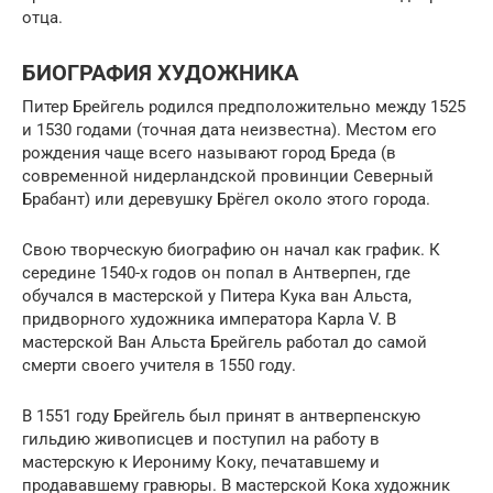
отца.
БИОГРАФИЯ ХУДОЖНИКА
Питер Брейгель родился предположительно между 1525
и 1530 годами (точная дата неизвестна). Местом его
рождения чаще всего называют город Бреда (в
современной нидерландской провинции Северный
Брабант) или деревушку Брёгел около этого города.
Свою творческую биографию он начал как график. К
середине 1540-х годов он попал в Антверпен, где
обучался в мастерской у Питера Кука ван Альста,
придворного художника императора Карла V. В
мастерской Ван Альста Брейгель работал до самой
смерти своего учителя в 1550 году.
В 1551 году Брейгель был принят в антверпенскую
гильдию живописцев и поступил на работу в
мастерскую к Иерониму Коку, печатавшему и
продававшему гравюры. В мастерской Кока художник