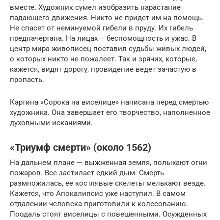
вместе. Художник сумел изобразить нарастание
падающего движения. Никто не придет им на помощь.
Не спасет от неминуемой гибели в пруду. Их гибель
предначертана. На лицах – беспомощность и ужас. В
центр мира живописец поставил судьбы живых людей,
о которых никто не пожалеет. Так и зрячих, которые,
кажется, видят дорогу, провидение ведет зачастую в
пропасть.
Картина «Сорока на виселице» написана перед смертью
художника. Она завершает его творчество, наполненное
духовными исканиями.
«Триумф смерти» (около 1562)
На дальнем плане — выжженная земля, полыхают огни
пожаров. Все застилает едкий дым. Смерть
размножилась, ее костлявые скелеты мелькают везде.
Кажется, что Апокалипсис уже наступил. В самом
отдалении человека приготовили к колесованию.
Поодаль стоят виселицы с повешенными. Осужденных