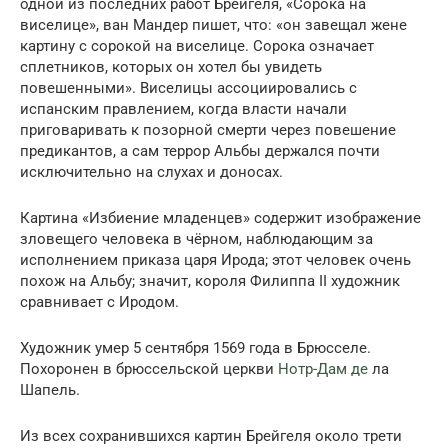
одной из последних работ Брейгеля, «Сорока на
виселице», ван Мандер пишет, что: «он завещал жене
картину с сорокой на виселице. Сорока означает
сплетников, которых он хотел бы увидеть
повешенными». Виселицы ассоциировались с
испанским правлением, когда власти начали
приговаривать к позорной смерти через повешение
предикантов, а сам террор Альбы держался почти
исключительно на слухах и доносах.
Картина «Избиение младенцев» содержит изображение
зловещего человека в чёрном, наблюдающим за
исполнением приказа царя Ирода; этот человек очень
похож на Альбу; значит, короля Филиппа II художник
сравнивает с Иродом.
Художник умер 5 сентября 1569 года в Брюсселе.
Похоронен в брюссельской церкви
Нотр-Дам де
ла
Шапель.
Из всех сохранившихся картин Брейгеля около трети