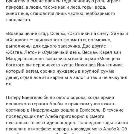
Брейгеля в смене времён года основную роль играет
природа, а люди, так же как и леса, горы, вода,
животные, становятся лишь частью необозримого
ландшафта.
«Возвращение стад. Осень», «Охотники на снегу. Зима» и
«Сенокос» — одинакового формата и, возможно,
выполнены для одного заказчика. Две другие —
«Жатва. Лето» и «Сумрачный день. Весна». Карел ван
Мандер называет заказчиком всей серии «Месяцев»
богатого антверпенского купца Николаса Йонгелинка,
который затем, срочно нуждаясь в крупной сумме
денег, отдал все эти картины в залог и так и не выкупил
их.
Питеру Брейгелю было около сорока, когда армия
испанского герцога Альбы с приказом уничтожить
еретиков в Нидерландах вошла в Брюссель. В течение
последующих лет Альба приговорил к смерти
несколько тысяч нидерландцев. Последние годы жизни
прошли в атмосфере террора, насаждаемого Альбой. Об