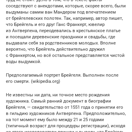
соседствуют с анекдотами, которые, скорее всего, были
выдуманы самим ван Мандером под впечатлением
от брейгелевских полотен. Так, например, автор пишет,
что Брейгель и его друг Ганс Франкерт, ювелир
из Антверпена, переодевались в крестьянское платье
и посещали деревенские праздники и свадьбы, где
выдавали себя за родственников молодых. Вполне
вероятно, что Брейгель действительно дружил
с Франкертом, но всё остальное представляется чистой
воды выдумкой.
Предполагаемый портрет Брейгеля. Выполнен после
его смерти. (wikipedia.org)
Не известны ни дата, ни точное место рождения
художника. Самый ранний документ в биографии
Брейгеля, — свидетельство от 1551 года о принятии его
в гильдию художников Антверпена. Предположительно,
на тот момент ему было между 21 и 25 годами
(типичный возраст для процедуры регистрации), исходя
из этого исследователи пришли к выводу, что Брейгель