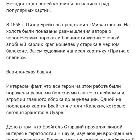
Незадолго до своей кончины он написал ряд
популярных картин.
В 1568 г. Питер Брейгель представил «Мизантропа». На
холсте были показаны размышления автора о
человеческих пороках и бренности жизни – юный
злобный карлик крал кошелек у старика в черном
балахоне. Затем художник написал картинку «Притча о
слепых».
Вавилонская башня
Интересен факт, что все герои на этой работе были
поражены разными болезнями глаз – от лейкомы и
атрофии глазного яблока до энуклеации. Одной из
последних картин Брейгеля стали «Калеки», которые
сегодня хранятся в Лувре.
Дело в том, что Брейгель Старший проявлял живой
интерес к тератологии – науке, изучающей врожденные
пороки развития. В результате, на холсте он изобразил 5