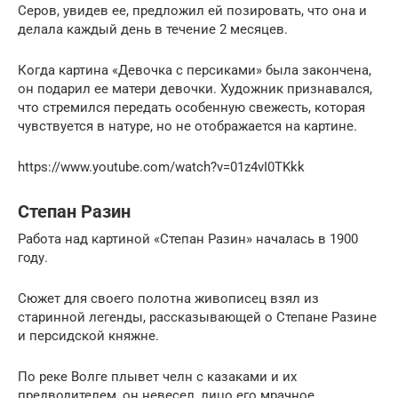
Серов, увидев ее, предложил ей позировать, что она и
делала каждый день в течение 2 месяцев.
Когда картина «Девочка с персиками» была закончена,
он подарил ее матери девочки. Художник признавался,
что стремился передать особенную свежесть, которая
чувствуется в натуре, но не отображается на картине.
https://www.youtube.com/watch?v=01z4vI0TKkk
Степан Разин
Работа над картиной «Степан Разин» началась в 1900
году.
Сюжет для своего полотна живописец взял из
старинной легенды, рассказывающей о Степане Разине
и персидской княжне.
По реке Волге плывет челн с казаками и их
предводителем, он невесел, лицо его мрачное.