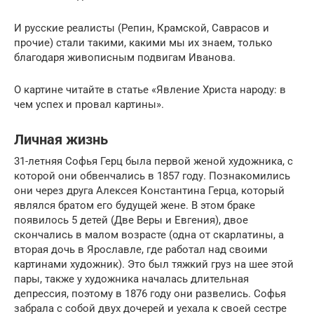
И русские реалисты (Репин, Крамской, Саврасов и
прочие) стали такими, какими мы их знаем, только
благодаря живописным подвигам Иванова.
О картине читайте в статье «Явление Христа народу: в
чем успех и провал картины».
Личная жизнь
31-летняя Софья Герц была первой женой художника, с
которой они обвенчались в 1857 году. Познакомились
они через друга Алексея Константина Герца, который
являлся братом его будущей жене. В этом браке
появилось 5 детей (Две Веры и Евгения), двое
скончались в малом возрасте (одна от скарлатины, а
вторая дочь в Ярославле, где работал над своими
картинами художник). Это был тяжкий груз на шее этой
пары, также у художника началась длительная
депрессия, поэтому в 1876 году они развелись. Софья
забрала с собой двух дочерей и уехала к своей сестре