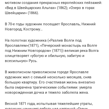
мотивом создания прекрасных европейских пейзажей:
«Вид в Швейцарских Альпах» (1862); «Озеро в горах
Швейцарии» (1866).
В 70-е годы художник посещает Ярославль, Нижний
Новгород, Кострому…
На полотнах художника («Разлив Волги под
Ярославлем»(1871), «Печерский монастырь на Волге
под Нижним Новгородом» (1871)) великая река Волга
олицетворяет «убогую и обильную, забитую и
всесильную» Русь.
В живописном приволжском городе Ярославле
художник жил с семьей несколько месяцев, сняв
большую квартиру. Его счастливая жизнь внезапно
была омрачена трагическими событиями: умерла
новорожденная дочка и тяжело заболела жена.
Весной 1871 года, испытывая тяжелейшие утраты,
художник начинает работу над картиной «Грачи