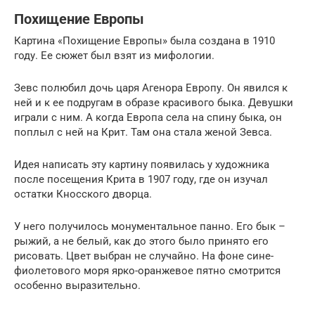
Похищение Европы
Картина «Похищение Европы» была создана в 1910
году. Ее сюжет был взят из мифологии.
Зевс полюбил дочь царя Агенора Европу. Он явился к
ней и к ее подругам в образе красивого быка. Девушки
играли с ним. А когда Европа села на спину быка, он
поплыл с ней на Крит. Там она стала женой Зевса.
Идея написать эту картину появилась у художника
после посещения Крита в 1907 году, где он изучал
остатки Кносского дворца.
У него получилось монументальное панно. Его бык –
рыжий, а не белый, как до этого было принято его
рисовать. Цвет выбран не случайно. На фоне сине-
фиолетового моря ярко-оранжевое пятно смотрится
особенно выразительно.