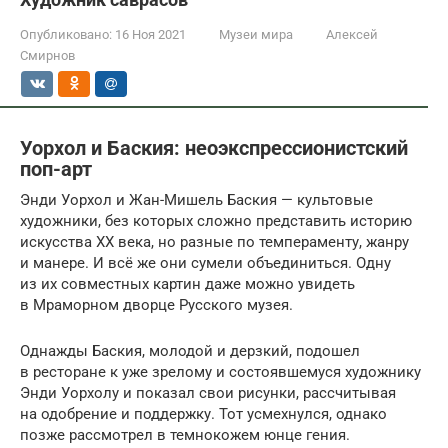
Опубликовано:
16 Ноя 2021
Музеи мира
Алексей
Смирнов
Уорхол и Баския: неоэкспрессионистский
поп-арт
Энди Уорхол и Жан-Мишель Баския — культовые
художники, без которых сложно представить историю
искусства ХХ века, но разные по темпераменту, жанру
и манере. И всё же они сумели объединиться. Одну
из их совместных картин даже можно увидеть
в Мраморном дворце Русского музея.
Однажды Баския, молодой и дерзкий, подошел
в ресторане к уже зрелому и состоявшемуся художнику
Энди Уорхолу и показал свои рисунки, рассчитывая
на одобрение и поддержку. Тот усмехнулся, однако
позже рассмотрел в темнокожем юнце гения.