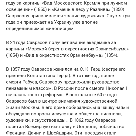
году за картины «Вид Московского Кремля при лунном
освещении» (1850) и «Камень в лесу у Разлива» (1850)
Саврасову присваивается звание художника. Спустя три
года он приезжает на Украину уже вполне
определившимся живописцем.
В 24 года Саврасов получает звание академика за
картины «Морской берег в окрестностях Ораниенбаума»
(1854) и «Вид в окрестностях Ораниенбаума» (1854).
В 1857 году Саврасов женился на С. К. Герц (сестре его
приятеля Константина Герца). В тот же год, после
смерти Рабуса, Саврасову предложили руководство
пейзажным классом. В России после смерти Николая I
началась «эпоха реформ». В эпохальные 60-е годы
Саврасов был в центре внимания художественной
жизни Москвы. В его доме собирались «на чашку чая» и
обсуждали вопросы искусства и общества писатели,
художники, искусствоведы… В 1862 году Саврасов
посетил Всемирную выставку в Лондоне, побывал во
Франции, Дании и Швейцарии. Эти поездки стали