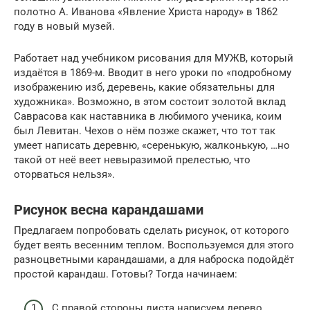
полотно А. Иванова «Явление Христа народу» в 1862
году в новый музей.
Работает над учебником рисования для МУЖВ, который
издаётся в 1869-м. Вводит в него уроки по «подробному
изображению изб, деревень, какие обязательны для
художника». Возможно, в этом состоит золотой вклад
Саврасова как наставника в любимого ученика, коим
был Левитан. Чехов о нём позже скажет, что тот так
умеет написать деревню, «серенькую, жалконькую, …но
такой от неё веет невыразимой прелестью, что
оторваться нельзя».
Рисунок весна карандашами
Предлагаем попробовать сделать рисунок, от которого
будет веять весенним теплом. Воспользуемся для этого
разноцветными карандашами, а для наброска подойдёт
простой карандаш. Готовы? Тогда начинаем:
С правой стороны листа нарисуем дерево.