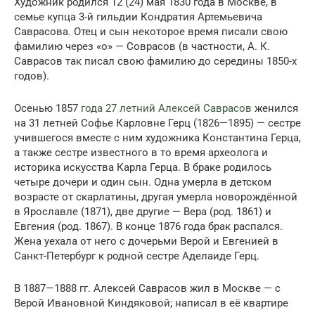
Художник родился 12 (24) мая 1830 года в Москве, в
семье купца 3-й гильдии Кондратия Артемьевича
Саврасова. Отец и сын некоторое время писали свою
фамилию через «о» — Соврасов (в частности, А. К.
Саврасов так писал свою фамилию до середины 1850-х
годов).
Осенью 1857
года 27 летний Алексей Саврасов
женился
на 31 летней Софье Карловне Герц (1826—1895) — сестре
учившегося вместе с ним художника Константина Герца,
а также сестре известного в то время археолога и
историка искусства Карла Герца. В браке родилось
четыре дочери и один сын. Одна умерла в детском
возрасте от скарлатины, другая умерла новорождённой
в Ярославле (1871), две другие — Вера (род. 1861) и
Евгения (род. 1867). В конце 1876 года брак распался.
Жена уехала от него с дочерьми Верой и Евгенией в
Санкт-Петербург к родной сестре Аделаиде Герц.
В 1887—1888 гг. Алексей Саврасов жил в Москве — с
Верой Ивановной Киндяковой; написал в её квартире