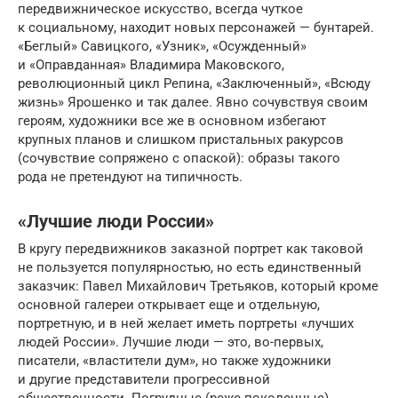
передвиж­ническое искусство, всегда чуткое
к социальному, находит новых персона­жей — бунтарей.
«Беглый» Савицкого, «Узник», «Осужденный»
и «Оправдан­ная» Владимира Маковского,
революционный цикл Репина, «Заключенный», «Всюду
жизнь» Ярошенко и так далее. Явно сочувствуя своим
героям, худож­ники все же в основном избегают
крупных планов и слишком пристальных ракурсов
(сочувствие сопряжено с опаской): образы такого
рода не претендуют на типичность.
«Лучшие люди России»
В кругу передвижников заказной портрет как таковой
не пользуется популяр­ностью, но есть единственный
заказчик: Павел Михайлович Третьяков, который кроме
основной галереи открывает еще и отдельную,
портретную, и в ней желает иметь портреты «лучших
людей России». Лучшие люди — это, во-первых,
писатели, «властители дум», но также художники
и другие предста­вители прогрессивной
общественности. Погрудные (реже поколенные)