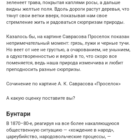
зеленеет трава, покрытая каплями росы, а дальше
видны желтые поля. Вдоль дороги растут деревья, что
тянут свои ветки вверх, показывая нам свое
стремление жить и радоваться сюрпризам природы.
Казалось бы, на картине Саврасова Проселок показан
непримечательный момент: грязь, лужи и черные тучи.
Но веет от нее не грустью, а очарованием, не унынием,
а одухотворенностью и верой в то, что скоро все
поменяется, ведь наша природа изменчива и любит
преподносить разные сюрпризы.
Сочинение по картине А. К. Саврасова «Проселок»
А какую оценку поставите вы?
Бунтари
В 1870–80-е, реагируя на все более накаляющуюся
общественную ситуацию — «хождение в народ»,
цареубийство, народовольческие процессы, —