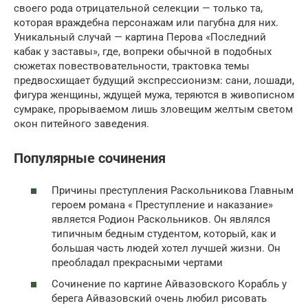
своего рода отрицательной селекции — только та,
которая враждебна персонажам или пагубна для них.
Уникальный случай — картина Перова «Последний
кабак у заставы», где, вопреки обычной в подоб­ных
сюжетах повествовательности, трактовка темы
предвосхищает будущий экспрессионизм: сани, лошади,
фигура женщины, ждущей мужа, теряются в живописном
сумраке, прорываемом лишь зловещим желтым светом
окон питейного заведения.
Популярные сочинения
Причины преступления Раскольникова Главным
героем романа « Преступление и наказание»
является Родион Раскольников. Он являлся
типичным бедным студентом, который, как и
большая часть людей хотел лучшей жизни. Он
преобладал прекрасными чертами
Сочинение по картине Айвазовского Корабль у
берега Айвазовский очень любил рисовать