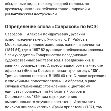
обыденные виды, природу средней полосы, по-
прежнему наполняя пейзажи тонкой лирикой и
романтическим настроением.
Определение слова «Саврасов» по БСЭ:
Саврасов — Алексей Кондратьевич , русский
живописец-пейзажист. Учился у К. И. Рабуса в
Московском училище живописи, ваяния и зодчества
(1844-54), где в 1857-82 руководил пейзажным классом.
Член-учредитель Товарищества передвижных
художественных выставок (см. Передвижники). В
ранних произведениях С. преобладают романтические
эффекты («Вид на Кремль в ненастную погоду», 1851,
Третьяковская галерея). В 1850-60-х гг. С. чаще переходит
к спокойным, повествовательным образам, в ряде
случаев отмеченных стремлением к цветовому
единству произведений («Лосиный остров в
Сокольниках», 1869, там же), к усилению
эмоционального звучания светотени. Итогом этих
поисков явилась картина «Грачи прилетели» (1871, там