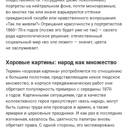
портреты на нейтральном фоне, почти монохромные;
во многих так или иначе варьируются оттенки
гражданской скорби или нравственного вопрошания:
«Так ли живем?» Отрицание красочности у портретистов
1860­–70-х годов (позже это будет уже не так) — своего
рода идеологическое решение: отече­ственный
социальный мир «во зле лежит» — значит, цвета
не заслуживает.
Хоровые картины: народ как множество
Термин «хоровая картина» употребляется по отношению
к большим полотнам, представляющим некое людское
множество; в корпусе передвижнических работ они
обретают популярность примерно с середины 1870-
х годов. Картин­ными ситуациями, где в качестве
коллективного героя присутствует «весь народ», могут
быть сцены труда или проводов в армию, а также
ярмарки и церковные праздники. И как раз в последних
изгнанная, казалось бы, цветность палитры вновь
обретает права. С одной стороны, это мотивировано