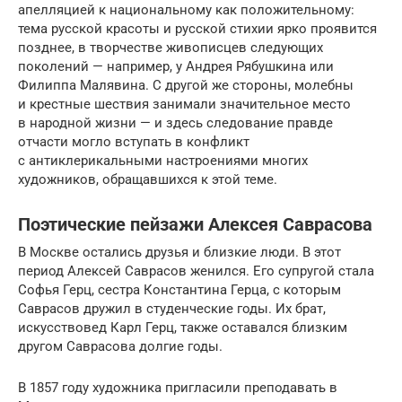
апелляцией к национальному как положительному:
тема русской красоты и русской стихии ярко проявится
позднее, в творчестве живописцев следую­щих
поколений — например, у Андрея Рябушкина или
Филиппа Малявина. С другой же стороны, молебны
и крестные шествия занимали значительное место
в народной жизни — и здесь следование правде
отчасти могло вступать в конфликт
с антиклерикальными настроениями многих
художников, обра­щавшихся к этой теме.
Поэтические пейзажи Алексея Саврасова
В Москве остались друзья и близкие люди. В этот
период Алексей Саврасов женился. Его супругой стала
Софья Герц, сестра Константина Герца, с которым
Саврасов дружил в студенческие годы. Их брат,
искусствовед Карл Герц, также оставался близким
другом Саврасова долгие годы.
В 1857 году художника пригласили преподавать в