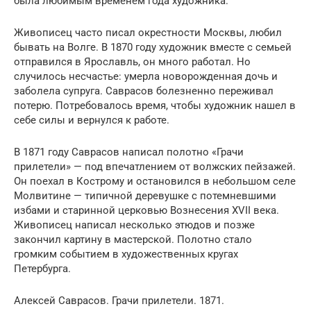
была любимым временем года художника.
Живописец часто писал окрестности Москвы, любил
бывать на Волге. В 1870 году художник вместе с семьей
отправился в Ярославль, он много работал. Но
случилось несчастье: умерла новорожденная дочь и
заболела супруга. Саврасов болезненно переживал
потерю. Потребовалось время, чтобы художник нашел в
себе силы и вернулся к работе.
В 1871 году Саврасов написал полотно «Грачи
прилетели» — под впечатлением от волжских пейзажей.
Он поехал в Кострому и остановился в небольшом селе
Молвитине — типичной деревушке с потемневшими
избами и старинной церковью Вознесения XVII века.
Живописец написал несколько этюдов и позже
закончил картину в мастерской. Полотно стало
громким событием в художественных кругах
Петербурга.
Алексей Саврасов. Грачи прилетели. 1871.