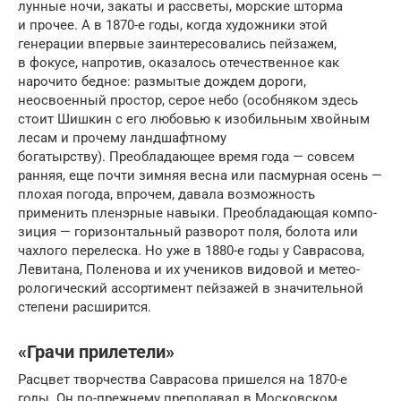
лунные ночи, закаты и рассветы, морские шторма
и прочее. А в 1870-е годы, когда художники этой
генерации впервые заинтересовались пейзажем,
в фокусе, напротив, оказалось отечественное как
нарочито бедное: размытые дождем дороги,
неосвоенный простор, серое небо (особняком здесь
стоит Шишкин с его любовью к изобильным хвойным
лесам и прочему ландшафтному
богатырству). Преобладающее время года — совсем
ранняя, еще почти зимняя весна или пасмурная осень —
плохая погода, впрочем, давала возможность
применить пленэрные навыки. Преобладающая компо­
зиция — горизонтальный разворот поля, болота или
чахлого перелеска. Но уже в 1880-е годы у Саврасова,
Левитана, Поленова и их учеников видовой и метео­
рологический ассортимент пейзажей в значительной
степени расширится.
«Грачи прилетели»
Расцвет творчества Саврасова пришелся на 1870-е
годы. Он по-прежнему преподавал в Московском