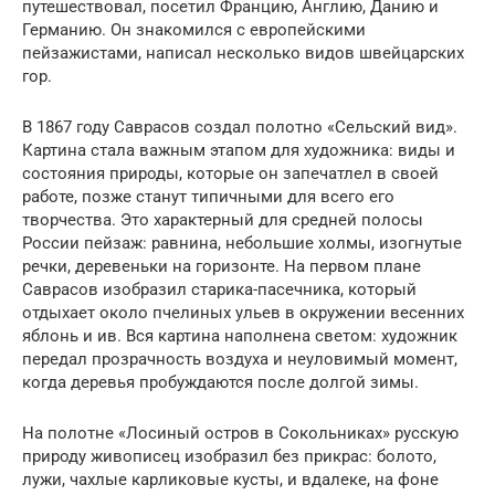
путешествовал, посетил Францию, Англию, Данию и
Германию. Он знакомился с европейскими
пейзажистами, написал несколько видов швейцарских
гор.
В 1867 году Саврасов создал полотно «Сельский вид».
Картина стала важным этапом для художника: виды и
состояния природы, которые он запечатлел в своей
работе, позже станут типичными для всего его
творчества. Это характерный для средней полосы
России пейзаж: равнина, небольшие холмы, изогнутые
речки, деревеньки на горизонте. На первом плане
Саврасов изобразил старика-пасечника, который
отдыхает около пчелиных ульев в окружении весенних
яблонь и ив. Вся картина наполнена светом: художник
передал прозрачность воздуха и неуловимый момент,
когда деревья пробуждаются после долгой зимы.
На полотне «Лосиный остров в Сокольниках» русскую
природу живописец изобразил без прикрас: болото,
лужи, чахлые карликовые кусты, и вдалеке, на фоне