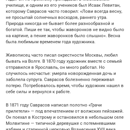
училище, и одним из его учеников был Исаак Левитан,
которому Саврасов часто говорил: «Лови всегда весну,
не просыпай солнечных восходов, раннего утра.
Природа никогда не бывает более разнообразной и
богатой. Пиши ее так, чтобы жаворонков не видно было
на картине, а пение жаворонков было слышно». Весна
была любимым временем года художника.
Живописец часто писал окрестности Москвы, любил
бывать на Волге. В 1870 году художник вместе с семьей
отправился в Ярославль, он много работал. Но
случилось несчастье: умерла новорожденная дочь и
заболела супруга. Саврасов болезненно переживал
потерю. Потребовалось время, чтобы художник нашел в
себе силы и вернулся к работе.
В 1871 году Саврасов написал полотно «Грачи
прилетели» — под впечатлением от волжских пейзажей.
Он поехал в Кострому и остановился в небольшом селе
Молвитине — типичной деревушке с потемневшими
избами и старинной церковью Вознесения XVII века.