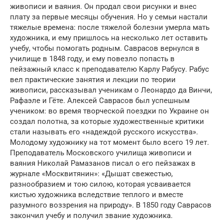
живописи и ваяния. Он продал свои рисунки и внес
плату за первые месяцы обучения. Но у семьи настали
тяжелые времена: после тяжелой болезни умерла мать
художника, и ему пришлось на несколько лет оставить
учебу, чтобы помогать родным. Саврасов вернулся в
училище в 1848 году, и ему повезло попасть в
пейзажный класс к преподавателю Карлу Рабусу. Рабус
вел практические занятия и лекции по теории
живописи, рассказывал ученикам о Леонардо да Винчи,
Рафаэле и Гёте. Алексей Саврасов был успешным
учеником: во время творческой поездки по Украине он
создал полотна, за которые художественные критики
стали называть его «надеждой русского искусства».
Молодому художнику на тот момент было всего 19 лет.
Преподаватель Московского училища живописи и
ваяния Николай Рамазанов писал о его пейзажах в
журнале «Москвитянин»: «Дышат свежестью,
разнообразием и тою силою, которая усваивается
кистью художника вследствие теплого и вместе
разумного воззрения на природу». В 1850 году Саврасов
закончил учебу и получил звание художника.