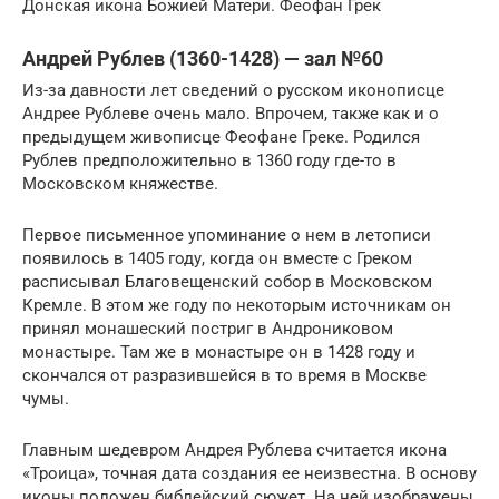
Донская икона Божией Матери. Феофан Грек
Андрей Рублев (1360-1428) — зал №60
Из-за давности лет сведений о русском иконописце
Андрее Рублеве очень мало. Впрочем, также как и о
предыдущем живописце Феофане Греке. Родился
Рублев предположительно в 1360 году где-то в
Московском княжестве.
Первое письменное упоминание о нем в летописи
появилось в 1405 году, когда он вместе с Греком
расписывал Благовещенский собор в Московском
Кремле. В этом же году по некоторым источникам он
принял монашеский постриг в Андрониковом
монастыре. Там же в монастыре он в 1428 году и
скончался от разразившейся в то время в Москве
чумы.
Главным шедевром Андрея Рублева считается икона
«Троица», точная дата создания ее неизвестна. В основу
иконы положен библейский сюжет. На ней изображены