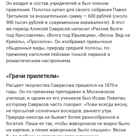
Он входил в состав учредителей и был членом
правления. Полотно купил для своего собрания Павел
Третьяков за внушительную сумму — 600 рублей (около
900 тысяч рублей в современном эквиваленте). В этот
же период Алексей Саврасов написал «Разлив Волги
под Ярославлем», «Волга под Юрьевцем», «Весна. Вид на
Кремль», «Проселок». Он изображал привычные
обыденные виды, природу средней полосы, по-
прежнему наполняя пейзажи тонкой лирикой и
романтическим настроением.
«Грачи прилетели»
Расцвет творчества Саврасова пришелся на 1870-е
годы. Он по-прежнему преподавал в Московском
училище, и одним из его учеников был Исаак Левитан,
которому Саврасов часто говорил: «Лови всегда весну,
не просыпай солнечных восходов, раннего утра.
Природа никогда не бывает более разнообразной и
богатой. Пиши ее так, чтобы жаворонков не видно было
на картине, а пение жаворонков было слышно». Весна