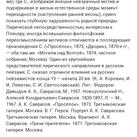
же), где С., изображая внешне невзрачный мотив и
подчёркивая в жизни естественной среды момент
переходности (наступление ранней весны), сумел
показать глубокую задушевность родной природы.
Лирической непосредственностью, интересом к
Пленэру, иногда возвышенно-философским
переосмыслением мотивов отличаются и последующие
произведения С. («Просёлок», 1873, «Дворик», 1870-е гг.,
— оба там же. «Могила над Волгой», 1874, частное
собрание, Москва). Один из крупнейших
представителей лирического направления в русском
пейзаже, С. оказал огромное влияние на русских
пейзажистов конца 19 — начала 20 вв. (К. А. Коровин, И.
И. Левитан, С. И. Светославский). Лит.: Федоров-
Давыдов А. А., Саврасов, М., 1957. Новоуспенский Н.,
Алексей Кондратьевич Саврасов. 1830-1897, Л. — М.,
1967. А. К. Саврасов. «Просёлок». 1873. Третьяковская
галерея. Москва. В. Г. Перов. Портрет А. К. Саврасова.
Третьяковская галерея. Москва. Фрагмент. А. К.
Саврасов. «Грачи прилетели». 1871. Третьяковская
галерея. Москва.