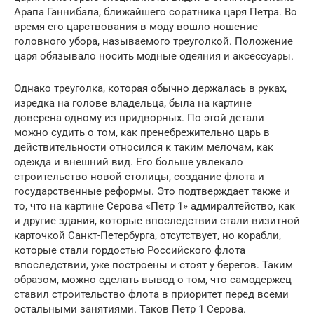
Арапа Ганнибала, ближайшего соратника царя Петра. Во
время его царствования в моду вошло ношение
головного убора, называемого треуголкой. Положение
царя обязывало носить модные одеяния и аксессуары.
Однако треуголка, которая обычно держалась в руках,
изредка на голове владельца, была на картине
доверена одному из придворных. По этой детали
можно судить о том, как пренебрежительно царь в
действительности относился к таким мелочам, как
одежда и внешний вид. Его больше увлекало
строительство новой столицы, создание флота и
государственные реформы. Это подтверждает также и
то, что на картине Серова «Петр 1» адмиралтейство, как
и другие здания, которые впоследствии стали визитной
карточкой Санкт-Петербурга, отсутствует, но корабли,
которые стали гордостью Российского флота
впоследствии, уже построены и стоят у берегов. Таким
образом, можно сделать вывод о том, что самодержец
ставил строительство флота в приоритет перед всеми
остальными занятиями. Таков Петр 1 Серова.