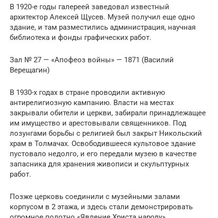
В 1920-е годы галереей заведовал известный
архитектор Алексей Щусев. Музей получил еще одно
здание, и там разместились администрация, научная
библиотека и фонды графических работ.
Зал № 27 — «Апофеоз войны» — 1871 (Василий
Верещагин)
В 1930-х годах в стране проводили активную
антирелигиозную кампанию. Власти на местах
закрывали обители и церкви, забирали принадлежащее
им имущество и арестовывали священников. Под
лозунгами борьбы с религией был закрыт Никольский
храм в Толмачах. Освободившееся культовое здание
пустовало недолго, и его передали музею в качестве
запасника для хранения живописи и скульптурных
работ.
Позже церковь соединили с музейными залами
корпусом в 2 этажа, и здесь стали демонстрировать
огромное полотно «Явление Христа народу»,