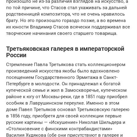
произошло не из-за различия взглядов на искусство, а
по той причине, что Стасов стал ухаживать за дальней
родственницей композитора, что не очень нравилось
брату. Но это произошло гораздо позже, а во времена
их юности Владимир Стасов всячески поддерживал все
творческие начинания своего старшего товарища.
Третьяковская галерея в императорской
России
Стремление Павла Третьякова стать коллекционером
произведений искусства якобы было вдохновлено
посещением Государственного Эрмитажа в Санкт-
Петербурге в молодости. Он принадлежал к богатой
купеческой семье и жил в Замоскворечье, купеческом
районе к югу от Москвы-реки, где в 1851 году приобрел
особняк в Лаврушинском переулке. Именно в этом
доме Павел Третьяков основал Третьяковскую галерею
в 1856 году, приобретя для своей коллекции первые
русские картины — «Искушение» Николая Шильдера и
«Столкновение с финскими контрабандистами»
Василия Худякова (обе они присутствуют в галерее и