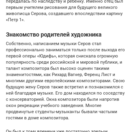
передалась по наследству и ребёнку. Именно отец был
первым учителем рисования для будущего великого
живописца Серова, создавшего впоследствии картину
«Петр 1».
Знакомство родителей художника
Собственно, написанием музыки Серов стал
профессионально заниматься только после выхода его
первой оперы «Юдифь», которая снискала огромную
популярность среди российской и мировой публики, и
талант композитора был высоко оценен такими
знаменитостями, как Рихард Вагнер, Ференц Лист и
многими другими европейскими композиторами. Свою
будущую жену Серов также встретил и познакомился с
ней благодаря музыке. Его дом находился по соседству
с консерваторией. Окна композитора были напротив
окон рекреации учебного заведения. Многие
продвинутые студенты-музыканты бывали частыми
гостями в доме композитора.
Он был к тому времени уже достаточно зрелым