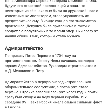
жена Александра Серова Екатерина Семёновна. Она,
будучи его страстной поклонницей и зная, что
некоторые из её знакомых были на дружеской ноге с
известным композитором, стала упрашивать их
представить её ему. В конце концов это знакомство
произошло. Девушка была приглашена в гости к
создателю популярных в то время опер. Они сразу же
нашли общий язык, которым стала музыка.
Адмиралтейство
По приказу Петра Первого в 1704 году на
противоположном берегу Невы началась закладка
здания Адмиралтейства. Руководил строительством
А.Д. Меншиков и Петр I.
Адмиралтейство в первую очередь строилась как
оборонительное сооружение, а потом уже стало
верфью. Стройка завершилась уже через год, и почти
сразу был спущен на воду первый корабль. И к
середине XVIII века Россия имела самый сильный флот
в Европе.