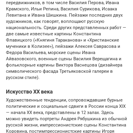
передвижников, в том числе Василия Перова, Ивана
Крамского, Ильи Репина, Василия Сурикова, Исаака
Левитана и Ивана Шишкина. Пейзажи последних двух
художников, как говорят, воплощают русскую
национальность. Среди других представленных работ —
две самые известные картины Константина
Флавицкого («Княгиня Тараканова» и «Христианские
мученики в Колизее»), пейзажи Алексея Саврасова и
Федора Васильева, морские сцены Ивана
Айвазовского, военные сцены Василия Верещагина и
фольклорные картины Виктора Васнецова (дизайнера
символического фасада Третьяковской галереи в
русском стиле).
Искусство ХХ века
Художественные тенденции, сопровождавшие бурные
политические и социальные сдвиги в России конца XIX
— начала XX века, представлены в 12 залах. Здесь
можно увидеть портреты Андрея Рябушкина из обычной
русской жизни, импрессионистские сцены Константина
Коровина, постимпрессионистские картины Игоря