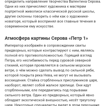
определить направление творчества Валентина Серова.
Одни из них причисляют художника к мастерам
портретной живописи классической русской школы,
другие склонны говорить о нём как о художнике-
новаторе, который воспринял все главные течения в
современном ему искусстве.
Атмосфера картины Серова «Петр 1»
Император изображён в сопровождении свиты
придворных, которые контрастируют с ним, являясь
полной его противоположностью. Горящий взгляд
Петра, его несгибаемость перед суровой северной
стихией, которая проявляется в сильном морском
ветре, о чём можно сделать вывод по сильной ряби,
которой покрыта река Нева, не могут не вызывать
восхищения. Стайка сгорбленных прислужников царя,
наоборот, являет собой жалкое зрелище. Они идут
сгорбленными, еле передвигаясь под порывами
сильного ветра. Один из придворных, который явно
обладает экзотической внешностью, несёт треуголку
царя. Некоторые специалисты видят в этом персонаже