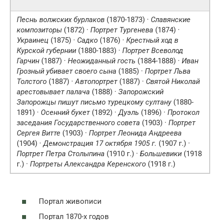
Песнь волжских бурлаков
(1870-1873) ·
Славянские
композиторы
(1872) ·
Портрет Тургенева
(1874) ·
Украинец
(1875) ·
Садко
(1876) ·
Крестный ход в
Курской губернии
(1880-1883) ·
Портрет Всеволод
Гарчин
(1887) ·
Неожиданный гость
(1884-1888) ·
Иван
Грозный убивает своего сына
(1885) ·
Портрет Льва
Толстого
(1887) ·
Автопортрет
(1887) ·
Святой Николай
арестовывает палача
(1888) ·
Запорожский
Запорожцы пишут письмо турецкому султану
(1880-
1891) ·
Осенний букет
(1892) ·
Дуэль
(1896) ·
Протокол
заседания Государственного совета
(1903) ·
Портрет
Сергея Витте
(1903) ·
Портрет Леонида Андреева
(1904) ·
Демонстрация 17 октября 1905 г.
(1907 г.) ·
Портрет Петра Столыпина
(1910 г.) ·
Большевики
(1918
г.) ·
Портреты Александра Керенского
(1918 г.)
Портал живописи
Портал 1870-х годов