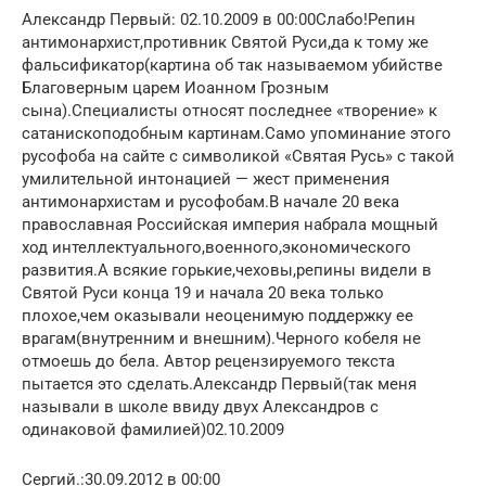
Александр Первый: 02.10.2009 в 00:00Слабо!Репин
антимонархист,противник Святой Руси,да к тому же
фальсификатор(картина об так называемом убийстве
Благоверным царем Иоанном Грозным
сына).Специалисты относят последнее «творение» к
сатанископодобным картинам.Само упоминание этого
русофоба на сайте с символикой «Святая Русь» с такой
умилительной интонацией — жест применения
антимонархистам и русофобам.В начале 20 века
православная Российская империя набрала мощный
ход интеллектуального,военного,экономического
развития.А всякие горькие,чеховы,репины видели в
Святой Руси конца 19 и начала 20 века только
плохое,чем оказывали неоценимую поддержку ее
врагам(внутренним и внешним).Черного кобеля не
отмоешь до бела. Автор рецензируемого текста
пытается это сделать.Александр Первый(так меня
называли в школе ввиду двух Александров с
одинаковой фамилией)02.10.2009
Сергий.:30.09.2012 в 00:00