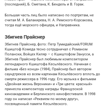
(последний), Б. Сметана, К. Бендель и В. Горак.
Большая часть лиц было написано по портретам, не
считая М. A. Балакирева, Н. A. Римского-Корсакова,
тогда ещё морского офицера, и Направника.
Збигнев Прайснер
Збигнев Прайснер, фото: Петр Тумидайский/FORUM
Кшиштоф Комеда тесно сотрудничал с Романом
Полански, Войцех Киляр — с Кшиштофом Занусси, а
Збигнев Прайснер был любимым композитором
легендарного Кшиштофа Кесьлёвского. Начиная с
фильма «Без конца» (1984), Прайснер был автором
саундтреков ко всем картинам Кесьлёвского вплоть до
смерти режиссера в 1996 году. Его музыка к фильмам
«Двойная жизнь Вероники» и «Три цвета: красный»
принесла композитору награды Французской
киноакадемии и Берлинского кинофестиваля. В 1998
году он написал «Реквием по моему другу»,
посвященный памяти Кесьлёвского.