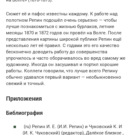
Сюжет её и пафос известны каждому. К работе над
полотном Репин подошёл очень серьезно — чтобы
лучше познакомиться с жизнью бурлаков, летние
месяцы 1870 и 1872 годов он провёл на Волге. После
представления картины широкой публике Репин ещё
несколько лет её правил. С годами это его качество
бесконечно доводить работу до совершенства
упрочилось и часто оборачивалось во вред самому же
художнику. Иногда он засушивал и портил хорошие
работы. Коллеги говорили, что лучше всего Репину
обычно удавался первый вариант — необыкновенно
свежий и точный.
Приложения
Библиография
(ru)
Репин И. Е. (И.И. Репин) и Чуковский К. И
(И. К. Чуковский) (редактор),
Далёкое близкое
,