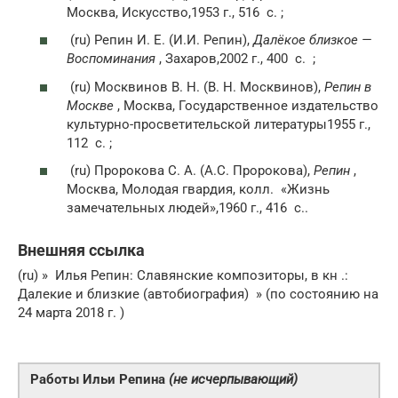
Москва, Искусство,1953 г., 516
с.
;
(ru)
Репин И. Е. (И.И. Репин),
Далёкое близкое —
Воспоминания
, Захаров,2002 г., 400
с.
;
(ru)
Москвинов В. Н. (В. Н. Москвинов),
Репин в
Москве
, Москва, Государственное издательство
культурно-просветительской литературы1955 г.,
112
с.
;
(ru)
Пророкова С. А. (А.С. Пророкова),
Репин
,
Москва, Молодая гвардия,
колл.
«Жизнь
замечательных людей»,1960 г., 416
с.
.
Внешняя ссылка
(ru) » Илья Репин: Славянские композиторы, в кн .:
Далекие и близкие (автобиография) » (по состоянию на
24 марта 2018 г. )
Работы Ильи Репина
(не исчерпывающий)