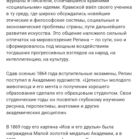
журналы и писатели, отличавшиеся крайними
«социальными» идеями. Крамской ввёл своего ученика
в ту среду, где широко обсуждались новейшие
этические и философские системы, социальные и
экономические проблемы страны, пути дальнейшего
развития искусства. Это общение наложило сильный
отпечаток на мировоззрение Репина — по сути, оно и
сформировалось под мощным воздействием
тогдашних прогрессивных взглядов на народ, на
интеллигенцию, на культуру.
Сдав осенью 1864 года вступительные экзамены, Репин
поступил в Академию художеств. «Цепкость» молодого
живописца и его мечта о получении хорошего
образования сделали его образцовым студентом. Свои
студенческие годы он посвятил глубокому изучению
рисунка, перспективы, анатомии и других
академических дисциплин.
В 1869 году его картина «Иов и его друзья» была
награждена Малой золотой медалью Академии, а в