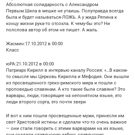
Абсолютная солидарность с Александром
Первым.Шила в мешке не утаишь. Полуправда всегда
была и будет называться-ЛОЖЬ. А у жида Репина к
концу жизни рука-то отсохла. К чему-бы это? Ни
полслова автор об этом не пишет. А жаль.
Жасмин:17.10.2012 в 00:00
Класс
юРА:21.10.2012 в 00:00
Патриарх Кирилл в интервью каналу Россия: «…В каком-
то смысле мы Церковь Кирилла и Мефодия. Они вышли
из просвещенного греко-римского мира и пошли с
проповедью славянам. А кто такие были славяне? Это
варвары, люди, говорящие на непонятном языке, это
люди второго сорта, это почти звери
И вот к ним пошли просвещенные мужи, принесли им
свет Христовой истины и сделали что-то очень важное
— они стали говорить с этими варварами на их языке,
они создали славянскую азбуку, славянскую