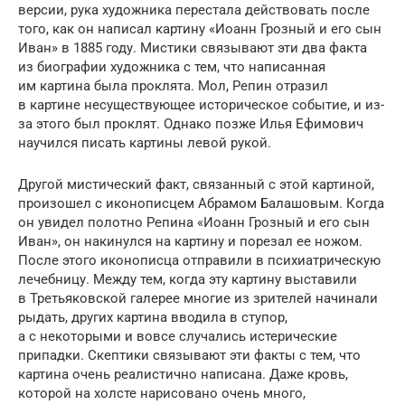
версии, рука художника перестала действовать после
того, как он написал картину «Иоанн Грозный и его сын
Иван» в 1885 году. Мистики связывают эти два факта
из биографии художника с тем, что написанная
им картина была проклята. Мол, Репин отразил
в картине несуществующее историческое событие, и из-
за этого был проклят. Однако позже Илья Ефимович
научился писать картины левой рукой.
Другой мистический факт, связанный с этой картиной,
произошел с иконописцем Абрамом Балашовым. Когда
он увидел полотно Репина «Иоанн Грозный и его сын
Иван», он накинулся на картину и порезал ее ножом.
После этого иконописца отправили в психиатрическую
лечебницу. Между тем, когда эту картину выставили
в Третьяковской галерее многие из зрителей начинали
рыдать, других картина вводила в ступор,
а с некоторыми и вовсе случались истерические
припадки. Скептики связывают эти факты с тем, что
картина очень реалистично написана. Даже кровь,
которой на холсте нарисовано очень много,