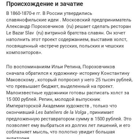
Происхождение и зачатие
В 1860-1870-е гг. В России утвердились
славянофильские идеи . Московский предприниматель
Александр Пороховчиков (ru) решает сделать ресторан
Le Bazar Slav (ru) витриной братства славян. Он хочет
наполнить этот проект содержанием, выставив холст,
посвященный «встрече русских, польских и чешских
композиторов».
По воспоминаниям Ильи Репина, Пороховчиков
сначала обратился к художнику- историку Константину
Маковскому , который попросил у него 25 тысяч рублей,
что превышает бюджет, выделенный на проект.
Малоизвестные художники готовы расписать холст за
15 000 рублей. Репин, молодой выпускник
Императорской Академии художеств , только что
окончивший
Les bateliers de la Volga
, принимает
предложенную реставратором сумму в 1500 рублей. Это
позволяет ему выбраться из долгих лет лишений, и его
соблазняет мысль, что полотно увидит большая
аудитория.