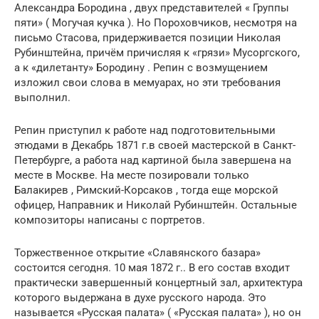
Александра Бородина , двух представителей « Группы
пяти» ( Могучая кучка ). Но Пороховчиков, несмотря на
письмо Стасова, придерживается позиции Николая
Рубинштейна, причём причисляя к «грязи» Мусоргского,
а к «дилетанту» Бородину . Репин с возмущением
изложил свои слова в мемуарах, но эти требования
выполнил.
Репин приступил к работе над подготовительными
этюдами в Декабрь 1871 г.в своей мастерской в ​​Санкт-
Петербурге, а работа над картиной была завершена на
месте в Москве. На месте позировали только
Балакирев , Римский-Корсаков , тогда еще морской
офицер, Направник и Николай Рубинштейн. Остальные
композиторы написаны с портретов.
Торжественное открытие «Славянского базара»
состоится сегодня. 10 мая 1872 г.. В его состав входит
практически завершенный концертный зал, архитектура
которого выдержана в духе русского народа. Это
называется «Русская палата» ( «Русская палата» ), но он