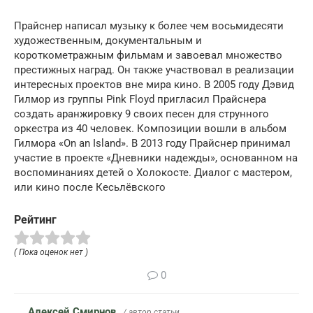
Прайснер написал музыку к более чем восьмидесяти
художественным, документальным и
короткометражным фильмам и завоевал множество
престижных наград. Он также участвовал в реализации
интересных проектов вне мира кино. В 2005 году Дэвид
Гилмор из группы Pink Floyd пригласил Прайснера
создать аранжировку 9 своих песен для струнного
оркестра из 40 человек. Композиции вошли в альбом
Гилмора «On an Island». В 2013 году Прайснер принимал
участие в проекте «Дневники надежды», основанном на
воспоминаниях детей о Холокосте. Диалог с мастером,
или кино после Кесьлёвского
Рейтинг
( Пока оценок нет )
0
Алексей Смирнов
/ автор статьи