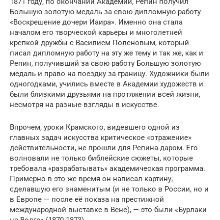
1871 году, по окончании Академии, Репин получил
Большую золотую медаль за свою дипломную работу
«Воскрешение дочери Иаира». Именно она стала
началом его творческой карьеры и многолетней
крепкой дружбы с Василием Поленовым, который
писал дипломную работу на эту же тему и так же, как и
Репин, получивший за свою работу Большую золотую
медаль и право на поездку за границу. Художники были
одногодками, учились вместе в Академии художеств и
были близкими друзьями на протяжении всей жизни,
несмотря на разные взгляды в искусстве.
Впрочем, уроки Крамского, видевшего одной из
главных задач искусства критическое «отражение»
действительности, не прошли для Репина даром. Его
волновали не только библейские сюжеты, которые
требовала «разрабатывать» академическая программа.
Примерно в это же время он написал картину,
сделавшую его знаменитым (и не только в России, но и
в Европе — после её показа на престижной
международной выставке в Вене), — это были «Бурлаки
на Волге» (1870-1873).