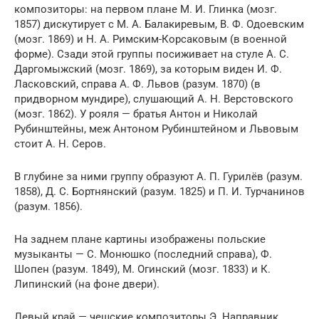
композиторы: на первом плане М. И. Глинка (мозг.
1857) дискутирует с М. А. Балакиревым, В. Ф. Одоевским
(мозг. 1869) и Н. А. Римским-Корсаковым (в военной
форме). Сзади этой группы посиживает на стуле А. С.
Даргомыжский (мозг. 1869), за которым виден И. Ф.
Ласковский, справа А. Ф. Львов (разум. 1870) (в
придворном мундире), слушающий А. Н. Верстовского
(мозг. 1862). У рояля — братья Антон и Николай
Рубинштейны, меж Антоном Рубинштейном и Львовым
стоит А. Н. Серов.
В глубине за ними группу образуют А. П. Гурилёв (разум.
1858), Д. С. Бортнянский (разум. 1825) и П. И. Турчанинов
(разум. 1856).
На заднем плане картины изображены польские
музыканты — С. Монюшко (последний справа), Ф.
Шопен (разум. 1849), М. Огинский (мозг. 1833) и К.
Липинский (на фоне двери).
Левый край — чешские композиторы Э. Направник