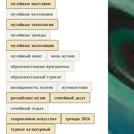
музейные выставки
музейные коллекции
музейные технологии
музейные тренды
музейные экспозиции
музейный опыт
ночь музеев
образовательные программы
образовательный туризм
посещаемость музеев
путешествия
российские музеи
семейный досуг
семейный отдых
современное искусство
тренды 2026
туризм культурный