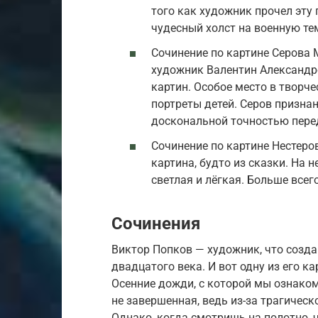
того как художник прочел эту 
чудесный холст на военную те
Сочинение по картине Серова
художник Валентин Александр
картин. Особое место в творч
портреты детей. Серов призна
доскональной точностью пере
Сочинение по картине Нестеров
картина, будто из сказки. На н
светлая и лёгкая. Больше всег
Сочинения
Виктор Попков — художник, что созд
двадцатого века. И вот одну из его к
Осенние дожди, с которой мы ознакоми
не завершенная, ведь из-за трагическ
Однако, когда смотришь на полотно, 