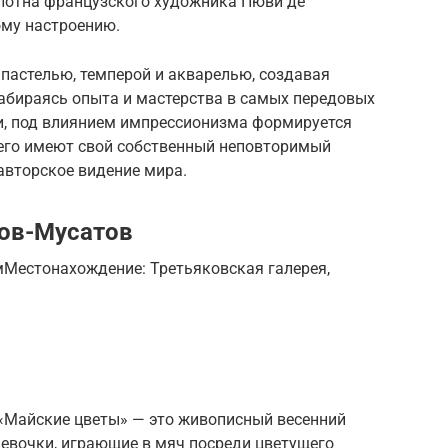
олотна французского художника Пюви де
ому настроению.
пастелью, темперой и акварелью, создавая
набираясь опыта и мастерства в самых передовых
и, под влиянием импрессионизма формируется
его имеют свой собственный неповторимый
авторское видение мира.
сов-Мусатов
смМестонахождение: Третьяковская галерея,
«Майские цветы» — это живописный весенний
девочки, играющие в мяч посреди цветущего