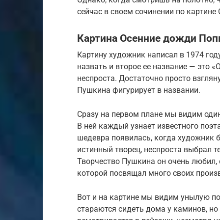
сейчас в своем сочинении по картине 
Картина Осенние дожди Поп
Картину художник написал в 1974 году
назвать и второе ее название — это «
неспроста. Достаточно просто взглян
Пушкина фигурирует в названии.
Сразу на первом плане мы видим оди
В ней каждый узнает известного поэт
шедевра появилась, когда художник б
истинный творец, неспроста выбрал т
Творчество Пушкина он очень любил,
которой посвящал много своих произ
Вот и на картине мы видим унылую пор
стараются сидеть дома у каминов, но