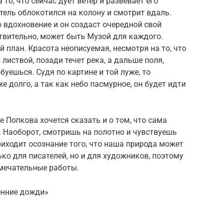
то, что сейчас дует ветер и развевает его
атель облокотился на колону и смотрит вдаль.
 вдохновение и он создаст очередной свой
ствительно, может быть Музой для каждого.
 план. Красота неописуемая, несмотря на то, что
иствой, позади течет река, а дальше поля,
уешься. Судя по картине и той луже, то
е долго, а так как небо пасмурное, он будет идти
 Попкова хочется сказать и о том, что сама
ь. Наоборот, смотришь на полотно и чувствуешь
риходит осознание того, что наша природа может
ко для писателей, но и для художников, поэтому
амечательные работы.
енние дожди»