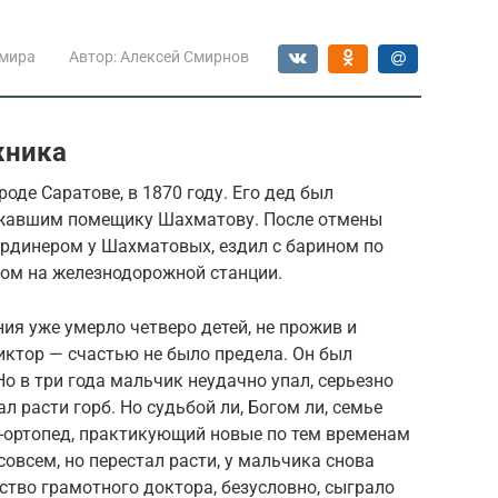
 мира
Автор:
Алексей Смирнов
жника
оде Саратове, в 1870 году. Его дед был
ежавшим помещику Шахматову. После отмены
мердинером у Шахматовых, ездил с барином по
ером на железнодорожной станции.
ия уже умерло четверо детей, не прожив и
иктор — счастью не было предела. Он был
о в три года мальчик неудачно упал, серьезно
л расти горб. Но судьбой ли, Богом ли, семье
-ортопед, практикующий новые по тем временам
совсем, но перестал расти, у мальчика снова
ство грамотного доктора, безусловно, сыграло