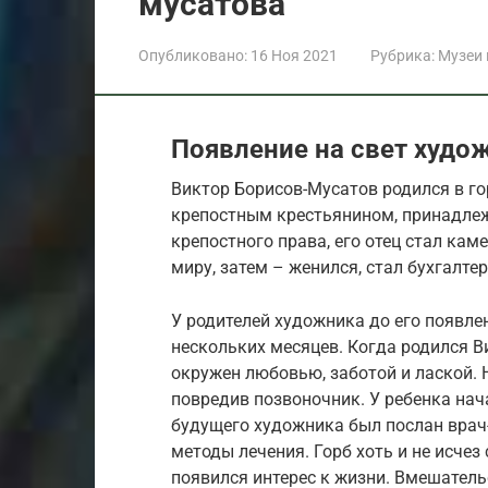
мусатова
Опубликовано:
16 Ноя 2021
Рубрика:
Музеи
Появление на свет худо
Виктор Борисов-Мусатов родился в гор
крепостным крестьянином, принадл
крепостного права, его отец стал ка
миру, затем – женился, стал бухгалт
У родителей художника до его появлен
нескольких месяцев. Когда родился В
окружен любовью, заботой и лаской. Н
повредив позвоночник. У ребенка нача
будущего художника был послан врач
методы лечения. Горб хоть и не исчез 
появился интерес к жизни. Вмешатель