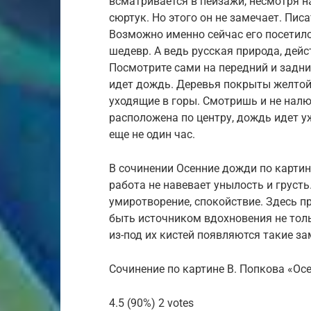
всматривается в пейзажи, несмотря на 
сюртук. Но этого он не замечает. Пис
Возможно именно сейчас его посетило
шедевр. А ведь русская природа, дей
Посмотрите сами на передний и задний
идет дождь. Деревья покрыты желтой л
уходящие в горы. Смотришь и не налюб
расположена по центру, дождь идет уж
еще не один час.
В сочинении Осенние дожди по картине
работа не навевает унылость и груст
умиротворение, спокойствие. Здесь п
быть источником вдохновения не толь
из-под их кистей появляются такие з
Сочинение по картине В. Попкова «Ос
4.5 (90%) 2 votes