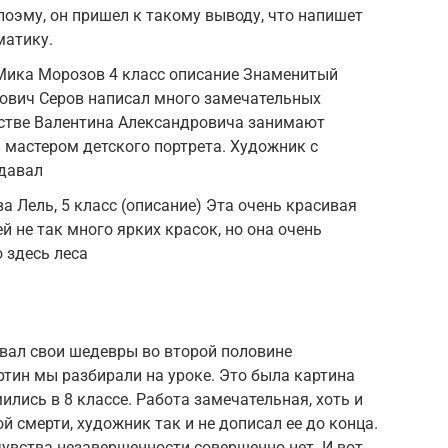
поэму, он пришел к такому выводу, что напишет
матику.
 Мика Морозов 4 класс описание Знаменитый
ович Серов написал много замечательных
естве Валентина Александровича занимают
н мастером детского портрета. Художник с
давал
а Лель, 5 класс (описание) Эта очень красивая
ей не так много ярких красок, но она очень
о здесь леса
авал свои шедевры во второй половине
артин мы разбирали на уроке. Это была картина
лись в 8 классе. Работа замечательная, хоть и
ой смерти, художник так и не дописал ее до конца.
чувства незавершенности совершенно нет. И вот