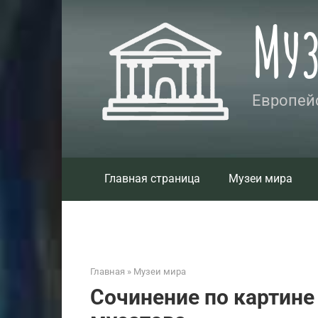
Перейти
Му
к
контенту
Европейс
Главная страница
Музеи мира
Главная
»
Музеи мира
Сочинение по картине