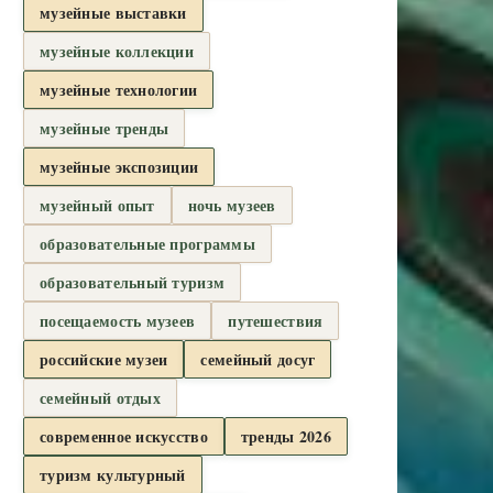
музейные выставки
музейные коллекции
музейные технологии
музейные тренды
музейные экспозиции
музейный опыт
ночь музеев
образовательные программы
образовательный туризм
посещаемость музеев
путешествия
российские музеи
семейный досуг
семейный отдых
современное искусство
тренды 2026
туризм культурный