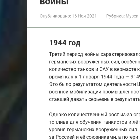
войны
Опубликовано:
16 Ноя 2021
Рубрика:
Музеи
1944 год
Третий период войны характеризова
германских вооружённых сил, особенн
количество танков и САУ в вермахте к
время как к 1 января 1944 года — 9149
Это было результатом деятельности 
военной мобилизации промышленности 
ставшей давать серьёзные результат
Однако количественный рост из-за ог
топлива для обучения танкистов и л
уровня германских вооружённых сил.
за Россией и её союзниками, а потери