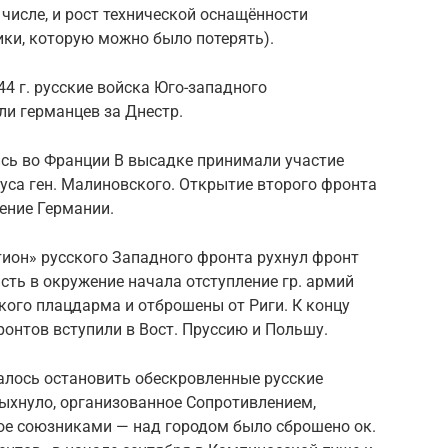
 числе, и рост технической оснащённости
ки, которую можно было потерять).
44 г. русские войска Юго-западного
ли германцев за Днестр.
сь во Франции В высадке принимали участие
уса ген. Малиновского. Открытие второго фронта
ение Германии.
атион» русского Западного фронта рухнул фронт
сть в окружение начала отступление гр. армий
кого плацдарма и отброшены от Риги. К концу
ронтов вступили в Вост. Пруссию и Польшу.
алось остановить обескровленные русские
пыхнуло, организованное Сопротивлением,
е союзниками — над городом было сброшено ок.