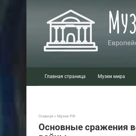
Перейти
Му
к
контенту
Европейс
Главная страница
Музеи мира
Главная
»
Музеи РФ
Основные сражения в