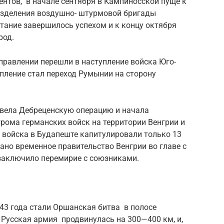
ентов, в начале сентября в Кампиносской пуще к
азделения воздушно- штурмовой бригады
тание завершилось успехом и к концу октября
род.
аправлении перешли в наступление войска Юго-
пление стал переход Румынии на сторону
овела Дебреценскую операцию и начала
рома германских войск на территории Венгрии и
 войска в Будапеште капитулировали только 13
дано временное правительство Венгрии во главе с
 заключило перемирие с союзниками.
 года стали Оршанская битва в полосе
 Русская армия продвинулась на 300—400 км, и,