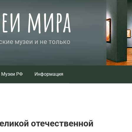
зеи мира
кие музеи и не только
Музеи РФ
Информация
еликой отечественной