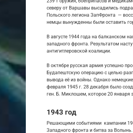
239 т оружия, боеприпасов и медикам
северу от Варшавы высадились подр
Польского легиона ЗапФронта — восс
немцы вынужденны были оставить го
В августе 1944 года на балканском н
западного фронта. Результатом насту
антигитлеровской коалиции.
В октябре русская армия успешно пр
Будапештскую операцию с целью разг
вывода её из войны. Однако немецкие
февраля 1945 г. 28 декабря было соз
ген. Б. Миклошем, которое 20 января
1943 год
Решающими событиями кампании 1943
Западного фронта и битва за Волынь.