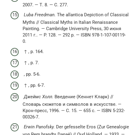
2007. — Т. 8. — С. 277.
Luba Freedman.
The allantica Depiction of Classical
Myths // Classical Myths in Italian Renaissance
Painting. — Cambridge University Press, 30 июня
2011 г.. — P. 128. — 292 p. — ISBN 978-1-107-00119-
0.
↑ , p. 164.
↑ , p. 7.
, pp. 5-6.
↑ , pp. 6-7.
Джеймс Холл.
Введение (Кеннет Кларк) //
Словарь сюжетов и символов в искусстве. —
Крон-пресс, 1996. — С. 15. — 655 с. — ISBN 5-232-
00326-7.
Erwin Panofsky.
Der gefesselte Eros (Zur Genealogie
von Rem brandts Danaë) // Oud Holland. — 1933. —