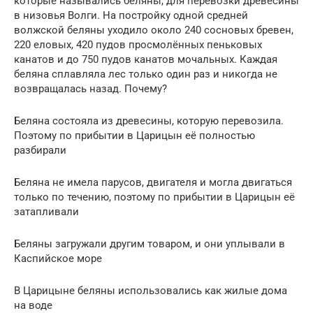
которые назывались беляны, для перевозки древесины
в низовья Волги. На постройку одной средней
волжской беляны уходило около 240 сосновых бревен,
220 еловых, 420 пудов просмолённых пеньковых
канатов и до 750 пудов канатов мочальных. Каждая
беляна сплавляла лес только один раз и никогда не
возвращалась назад. Почему?
Беляна состояла из древесины, которую перевозила.
Поэтому по прибытии в Царицын её полностью
разбирали
Беляна не имела парусов, двигателя и могла двигаться
только по течению, поэтому по прибытии в Царицын её
затапливали
Беляны загружали другим товаром, и они уплывали в
Каспийское море
В Царицыне беляны использовались как жилые дома
на воде