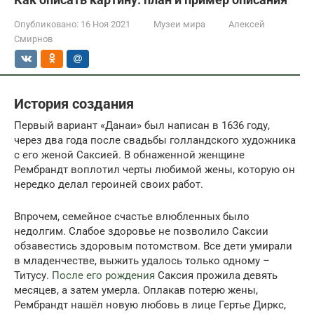
Опубликовано:
16 Ноя 2021
Музеи мира
Алексей
Смирнов
История создания
Первый вариант «Данаи» был написан в 1636 году,
через два года после свадьбы голландского художника
с его женой Саксией. В обнаженной женщине
Рембрандт воплотил черты любимой жены, которую он
нередко делал героиней своих работ.
Впрочем, семейное счастье влюбленных было
недолгим. Слабое здоровье не позволило Саксии
обзавестись здоровым потомством. Все дети умирали
в младенчестве, выжить удалось только одному –
Титусу.
После его рождения
Саксия прожила девять
месяцев, а затем умерла. Оплакав потерю жены,
Рембрандт нашёл новую любовь в лице Гертье Диркс,