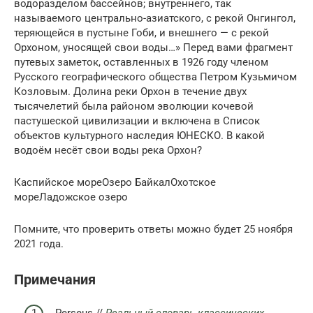
водоразделом бассейнов; внутреннего, так
называемого центрально-азиатского, с рекой Онгингол,
теряющейся в пустыне Гоби, и внешнего — с рекой
Орхоном, уносящей свои воды…» Перед вами фрагмент
путевых заметок, оставленных в 1926 году членом
Русского географического общества Петром Кузьмичом
Козловым. Долина реки Орхон в течение двух
тысячелетий была районом эволюции кочевой
пастушеской цивилизации и включена в Список
объектов культурного наследия ЮНЕСКО. В какой
водоём несёт свои воды река Орхон?
Каспийское мореОзеро БайкалОхотское
мореЛадожское озеро
Помните, что проверить ответы можно будет 25 ноября
2021 года.
Примечания