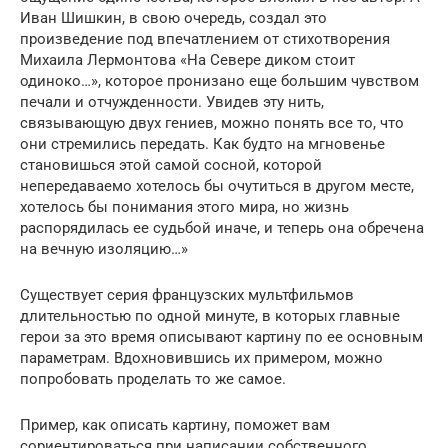
Иван Шишкин, в свою очередь, создал это
произведение под впечатлением от стихотворения
Михаила Лермонтова «На Севере диком стоит
одиноко…», которое пронизано еще большим чувством
печали и отчужденности. Увидев эту нить,
связывающую двух гениев, можно понять все то, что
они стремились передать. Как будто на мгновенье
становишься этой самой сосной, которой
непередаваемо хотелось бы очутиться в другом месте,
хотелось бы понимания этого мира, но жизнь
распорядилась ее судьбой иначе, и теперь она обречена
на вечную изоляцию…»
Существует серия французских мультфильмов
длительностью по одной минуте, в которых главные
герои за это время описывают картину по ее основным
параметрам. Вдохновившись их примером, можно
попробовать проделать то же самое.
Пример, как описать картину, поможет вам
сориентироваться при написании собственного