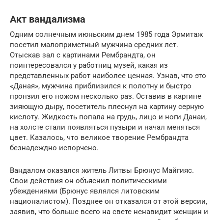
Акт вандализма
Одним солнечным июньским днем 1985 года Эрмитаж
посетил малоприметный мужчина средних лет.
Отыскав зал с картинами Рембрандта, он
поинтересовался у работниц музей, какая из
представленных работ наиболее ценная. Узнав, что это
«Даная», мужчина приблизился к полотну и быстро
пронзил его ножом несколько раз. Оставив в картине
зияющую дыру, посетитель плеснул на картину серную
кислоту. Жидкость попала на грудь, лицо и ноги Данаи,
на холсте стали появляться пузыри и начал меняться
цвет. Казалось, что великое творение Рембрандта
безнадеждно испорчено.
Вандалом оказался житель Литвы Брюнус Майгияс.
Свои действия он объяснил политическими
убеждениями (Брюнус являлся литовским
националистом). Позднее он отказался от этой версии,
заявив, что больше всего на свете ненавидит женщин и