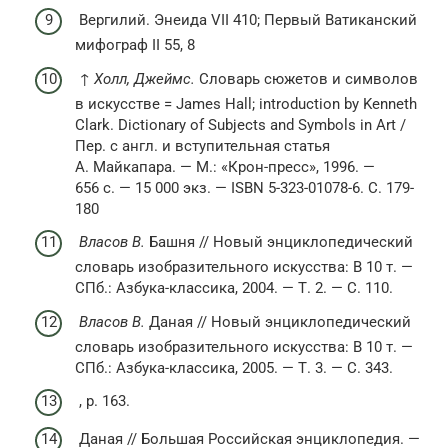
Вергилий. Энеида VII 410; Первый Ватиканский
мифограф II 55, 8
↑
Холл, Джеймс.
Словарь сюжетов и символов
в искусстве = James Hall; introduction by Kenneth
Clark. Dictionary of Subjects and Symbols in Art /
Пер. с англ. и вступительная статья
А. Майкапара. —
М.
: «Крон-пресс», 1996. —
656 с. — 15 000 экз. — ISBN 5-323-01078-6. С. 179-
180
Власов В.
Башня // Новый энциклопедический
словарь изобразительного искусства: В 10 т. —
СПб.
: Азбука-классика, 2004. — Т. 2. — С. 110.
Власов В.
Даная // Новый энциклопедический
словарь изобразительного искусства: В 10 т. —
СПб.
: Азбука-классика, 2005. — Т. 3. — С. 343.
, p. 163.
Даная // Большая Российская энциклопедия. —