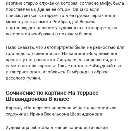
картине старую служанку, которая, согласно мифу, была
приставлена к Данае её отцом. Однако если
присмотреться к старухе, то в её грубых чертах лица
можно узнать самого Рембрандта! Версию
подтверждает наличие у художника автопортрета, на
котором он изображен в похожем берете.
Надо сказать, что автопортреты были не редкостью для
голландского живописца. На картине «Воздвижение
креста» у ног распятого Иисуса очень хорошо видно
самого автора картины. Также на холсте «Блудный сын
в таверне» опять изображен Рембрандт в образе
веселого гуляки.
Сочинение по картине На террасе
Шевандронова 8 класс
Картину «На террасе» написала известная советская
художница Ирина Васильевна Шевандронова
Художница работала в жанре социалистический