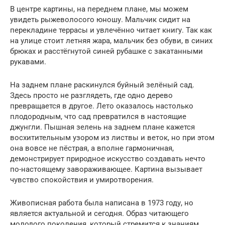
В центре картины, на переднем плане, мы можем
увидеть рыжеволосого юношу. Мальчик сидит на
перекладине террасы и увлечённо читает книгу. Так как
на улице стоит летняя жара, мальчик без обуви, в синих
брюках и расстёгнутой синей рубашке с закатанными
рукавами.
На заднем плане раскинулся буйный зелёный сад.
Здесь просто не разглядеть, где одно дерево
превращается в другое. Лето оказалось настолько
плодородным, что сад превратился в настоящие
джунгли. Пышная зелень на заднем плане кажется
восхитительным узором из листвы и веток, но при этом
она вовсе не пёстрая, а вполне гармоничная,
демонстрирует природное искусство создавать нечто
по-настоящему завораживающее. Картина вызывает
чувство спокойствия и умиротворения.
Живописная работа была написана в 1973 году, но
является актуальной и сегодня. Образ читающего
молодого поколения, который стремится к знаниям,