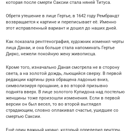
которая после смерти Саксии стала няней Титуса.
Обретя утешение в лице Гертье, в 1642 году Рембрандт
возвращается к картине и переписывает её. Именно
этот исправленный вариант и дошел до наших дней.
Как показала рентгенография, художник изменил черты
лица Данаи, и она больше стала напоминать Гертье
Диркс, нежели покойную жену живописца.
Кроме того, изначально Даная смотрела не в сторону
света, а на золотой дождь, льющийся сверху. В первой
редакции картины рука обращена ладонью вниз,
символизируя прощание, а во второй призывно
поднята вверх. В лице золотого Купидона над постелью
женщины тоже произошли изменения. Если в первой
версии он был весел, то во второй выглядел
страдающим, словно оплакивал счастье, ушедшее со
смертью Саксии.
Ещё один важный нюанс, который определил рентген,