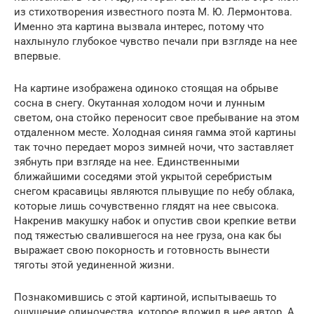
из стихотворения известного поэта М. Ю. Лермонтова.
Именно эта картина вызвала интерес, потому что
нахлынуло глубокое чувство печали при взгляде на нее
впервые.
На картине изображена одиноко стоящая на обрыве
сосна в снегу. Окутанная холодом ночи и лунным
светом, она стойко переносит свое пребывание на этом
отдаленном месте. Холодная синяя гамма этой картины
так точно передает мороз зимней ночи, что заставляет
зябнуть при взгляде на нее. Единственными
ближайшими соседями этой укрытой серебристым
снегом красавицы являются плывущие по небу облака,
которые лишь сочувственно глядят на нее свысока.
Накренив макушку набок и опустив свои крепкие ветви
под тяжестью свалившегося на нее груза, она как бы
выражает свою покорность и готовность вынести
тяготы этой уединенной жизни.
Познакомившись с этой картиной, испытываешь то
ощущение одиночества, которое вложил в нее автор. А