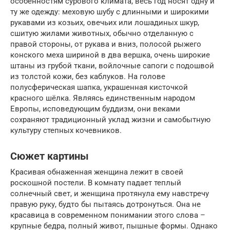
особенностям сурового климата, весь год носят одну и
ту же одежду: меховую шубу с длинными и широкими
рукавами из козьих, овечьих или лошадиных шкур,
сшитую жилами животных, обычно отделанную с
правой стороны, от рукава и вниз, полосой рыжего
конского меха шириной в два вершка, очень широкие
штаны из грубой ткани, войлочные сапоги с подошвой
из толстой кожи, без каблуков. На голове
полусферическая шапка, украшенная кисточкой
красного шёлка. Являясь единственным народом
Европы, исповедующим буддизм, они веками
сохраняют традиционный уклад жизни и самобытную
культуру степных кочевников.
Сюжет картины
Красивая обнаженная женщина лежит в своей
роскошной постели. В комнату падает теплый
солнечный свет, и женщина протянула ему навстречу
правую руку, будто бы пытаясь дотронуться. Она не
красавица в современном понимании этого слова –
крупные бедра, полный живот, пышные формы. Однако