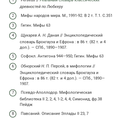
Perseus //
Реальный словарь классических
древностей по Любкеру
Мифы народов мира. М., 1991-92. В 2 т. Т.1. С.351
Гигин. Мифы 63
Щукарев А. Н.
Даная // Энциклопедический
словарь Брокгауза и Ефрона : в 86 т. (82 т. и 4
доп.). —
СПб.
, 1890—1907.
Софокл. Антигона 944—950; Гигин. Мифы 63
Обнорский Н. П.
Персей, в мифологии //
Энциклопедический словарь Брокгауза и
Ефрона : в 86 т. (82 т. и 4 доп.). —
СПб.
, 1890—
1907.
Псевдо-Аполлодор. Мифологическая
библиотека II 2, 2; 4, 1-2; 4, 4; Симонид, фр.38
Пейдж
Павсаний. Описание Эллады II 23, 7