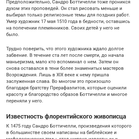
Предположительно, Сандро Боттичелли тоже проникся
духом этих проповедей. Он стал рисовать меньше и
выбирал только религиозные темы для поздних работ.
Умер художник 17 мая 1510 года в бедности, оставшись
на попечении племянников. Своих детей у него не
было.
Трудно поверить, что этого художника ждало долгое
забвение. В течение ста лет после смерти, до начала
маньеризма, мало кто вспоминал о нем. Затем он
снова оставался в тени более знаменитых мастеров
Возрождения. Лишь в XIX веке к нему пришла
заслуженная слава. Во многом это произошло
благодаря братству Прерафаэлитов, которые оценили
красоту и благородство образов Боттичелли и многое
переняли у него.
Известность флорентийского живописца
К 1475 году Сандро Боттичелли, произведения которого
в большинстве своем написаны на библейские и
мифологические темы, стал широко известным и