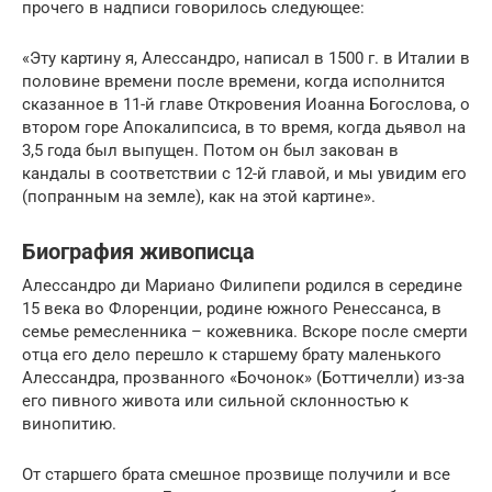
прочего в надписи говорилось следующее:
«Эту картину я, Алессандро, написал в 1500 г. в Италии в
половине времени после времени, когда исполнится
сказанное в 11-й главе Откровения Иоанна Богослова, о
втором горе Апокалипсиса, в то время, когда дьявол на
3,5 года был выпущен. Потом он был закован в
кандалы в соответствии с 12-й главой, и мы увидим его
(попранным на земле), как на этой картине».
Биография живописца
Алессандро ди Мариано Филипепи родился в середине
15 века во Флоренции, родине южного Ренессанса, в
семье ремесленника – кожевника. Вскоре после смерти
отца его дело перешло к старшему брату маленького
Алессандра, прозванного «Бочонок» (Боттичелли) из-за
его пивного живота или сильной склонностью к
винопитию.
От старшего брата смешное прозвище получили и все