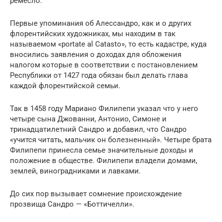
ремесло.
Первые упоминания об Алессандро, как и о других
флорентийских художниках, мы находим в так
называемом «portate al Catasto», то есть кадастре, куда
вносились заявления о доходах для обложения
налогом которые в соответствии с постановлением
Республики от 1427 года обязан был делать глава
каждой флорентийской семьи.
Так в 1458 году Мариано Филипепи указал что у него
четыре сына Джованни, Антонио, Симоне и
тринадцатилетний Сандро и добавил, что Сандро
«учится читать, мальчик он болезненный». Четыре брата
Филипепи принесла семье значительные доходы и
положение в обществе. Филипепи владели домами,
землей, виноградниками и лавками.
До сих пор вызывает сомнение происхождение
прозвища Сандро — «Боттичелли».