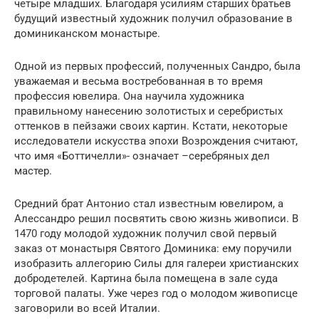
четыре младших. Благодаря усилиям старших братьев
будущий известный художник получил образование в
доминиканском монастыре.
Одной из первых профессий, полученных Сандро, была
уважаемая и весьма востребованная в то время
профессия ювелира. Она научила художника
правильному нанесению золотистых и серебристых
оттенков в пейзажи своих картин. Кстати, некоторые
исследователи искусства эпохи Возрождения считают,
что имя «Боттичелли»- означает –серебряных дел
мастер.
Средний брат Антонио стал известным ювелиром, а
Алессандро решил посвятить свою жизнь живописи. В
1470 году молодой художник получил свой первый
заказ от монастыря Святого Доминика: ему поручили
изобразить аллегорию Силы для галереи христианских
добродетелей. Картина была помещена в зале суда
торговой палаты. Уже через год о молодом живописце
заговорили во всей Италии.