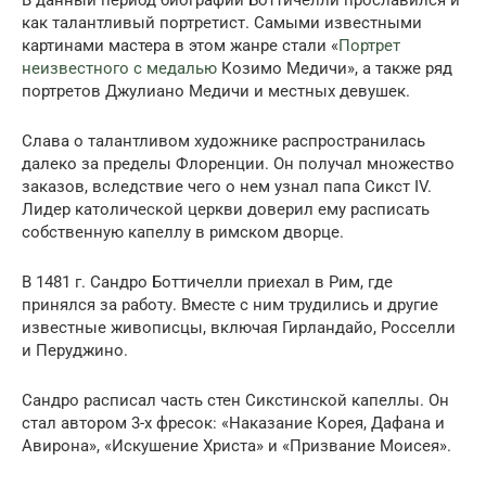
как талантливый портретист. Самыми известными
картинами мастера в этом жанре стали «
Портрет
неизвестного с медалью
Козимо Медичи», а также ряд
портретов Джулиано Медичи и местных девушек.
Слава о талантливом художнике распространилась
далеко за пределы Флоренции. Он получал множество
заказов, вследствие чего о нем узнал папа Сикст IV.
Лидер католической церкви доверил ему расписать
собственную капеллу в римском дворце.
В 1481 г. Сандро Боттичелли приехал в Рим, где
принялся за работу. Вместе с ним трудились и другие
известные живописцы, включая Гирландайо, Росселли
и Перуджино.
Сандро расписал часть стен Сикстинской капеллы. Он
стал автором 3-х фресок: «Наказание Корея, Дафана и
Авирона», «Искушение Христа» и «Призвание Моисея».