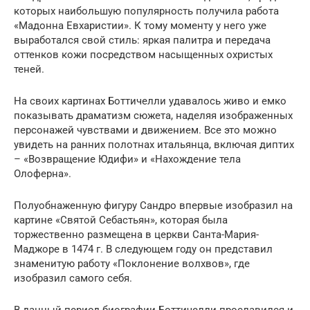
которых наибольшую популярность получила работа
«Мадонна Евхаристии». К тому моменту у него уже
выработался свой стиль: яркая палитра и передача
оттенков кожи посредством насыщенных охристых
теней.
На своих картинах Боттичелли удавалось живо и емко
показывать драматизм сюжета, наделяя изображенных
персонажей чувствами и движением. Все это можно
увидеть на ранних полотнах итальянца, включая диптих
– «Возвращение Юдифи» и «Нахождение тела
Олоферна».
Полуобнаженную фигуру Сандро впервые изобразил на
картине «Святой Себастьян», которая была
торжественно размещена в церкви Санта-Мария-
Маджоре в 1474 г. В следующем году он представил
знаменитую работу «Поклонение волхвов», где
изобразил самого себя.
В данный период биографии Боттичелли прославился и