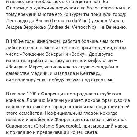
и несколько воображаемых портретов пап. Во
Флоренцию художник вернулся еще более известным, к
тому времени многие его конкуренты покинули город:
Леонардо да Винчи (Leonardo da Vinci) уехал в Милан,
Андреа Верроккьо (Andrea del Verrocchio) — в Венецию.
В 1480-е годы живописец работал больше, чем когда-
либо, и создал самые известные произведения, в том
числе «Рождение Венеры» и «Весну». Две другие
известные работы на тему античной мифологии —
«Венера и Марс», написанная по случаю свадьбы в
семействе Медичи, и «Паллада и Кентавр»,
символизирующая победу разума над страстями.
В начале 1490-х Флоренция пострадала от глубокого
кризиса. Лоренцо Медичи умирает, вскоре французские
войска изгоняют из города оставшихся представителей
этого семейства. Неофициальным главой некогда
веселой и свободной Флоренции стал мрачный монах
Савонарола (Girolamo Savonarola), призывавший народ
к покаянию и предрекавший конец света.