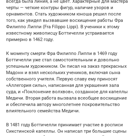
всегда была линия, а не цвет. Характерные для мастера
черты — четкие контуры фигур, наличие узоров и
орнаментов. Стать художником юноша решил после
того, как увидел вызвавшие восхищение работы Фра
Филиппо Липпи (Fra Filippo Lippi). В ученики к этому
известному живописцу Боттичелли устраивается
примерно в 1462 году.
К моменту смерти Фра Филиппо Липпи в 1469 году
Боттичелли уже стал самостоятельным и довольно
успешным художником. Он писал на заказ прекрасных
Мадонн и взял нескольких учеников, включая сына
собственного учителя. Первую славу ему приносят
«Аллегория силы», написанная для украшения зала
суда, и «Поклонение волхвов», созданное для капеллы
Медичи. Вторая работа вызвала всеобщее восхищение
и обеспечила автору многолетнее покровительство
влиятельного семейства Медичи.
В 1481 году Боттичелли принимает участие в росписи
Сикстинской капеллы. Он написал три большие сцены