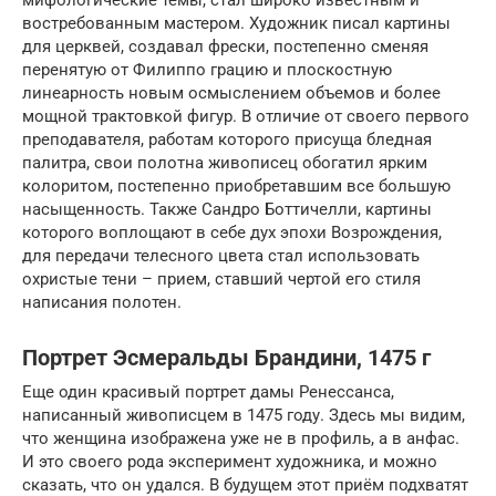
востребованным мастером. Художник писал картины
для церквей, создавал фрески, постепенно сменяя
перенятую от Филиппо грацию и плоскостную
линеарность новым осмыслением объемов и более
мощной трактовкой фигур. В отличие от своего первого
преподавателя, работам которого присуща бледная
палитра, свои полотна живописец обогатил ярким
колоритом, постепенно приобретавшим все большую
насыщенность. Также Сандро Боттичелли, картины
которого воплощают в себе дух эпохи Возрождения,
для передачи телесного цвета стал использовать
охристые тени – прием, ставший чертой его стиля
написания полотен.
Портрет Эсмеральды Брандини, 1475 г
Еще один красивый портрет дамы Ренессанса,
написанный живописцем в 1475 году. Здесь мы видим,
что женщина изображена уже не в профиль, а в анфас.
И это своего рода эксперимент художника, и можно
сказать, что он удался. В будущем этот приём подхватят