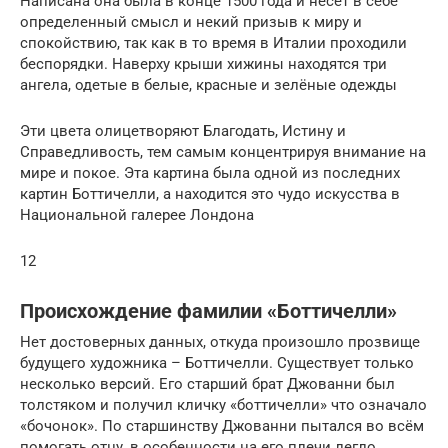
Написана она была в конце 1500 года и несет в себе
определенный смысл и некий призыв к миру и
спокойствию, так как в то время в Италии проходили
беспорядки. Наверху крыши хижины находятся три
ангела, одетые в белые, красные и зелёные одежды
Эти цвета олицетворяют Благодать, Истину и
Справедливость, тем самым концентрируя внимание на
мире и покое. Эта картина была одной из последних
картин Боттичелли, а находится это чудо искусства в
Национальной галерее Лондона
12
Происхождение фамилии «Боттичелли»
Нет достоверных данных, откуда произошло прозвище
будущего художника – Боттичелли. Существует только
несколько версий. Его старший брат Джованни был
толстяком и получил кличку «боттичелли» что означало
«бочонок». По старшинству Джованни пытался во всём
помогать отцу, в особенности на его плечи легло