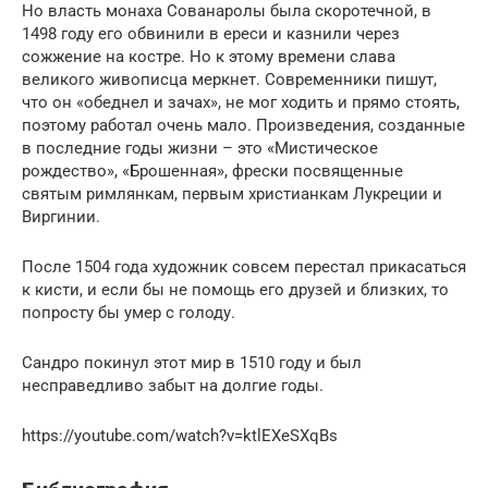
Но власть монаха Сованаролы была скоротечной, в
1498 году его обвинили в ереси и казнили через
сожжение на костре. Но к этому времени слава
великого живописца меркнет. Современники пишут,
что он «обеднел и зачах», не мог ходить и прямо стоять,
поэтому работал очень мало. Произведения, созданные
в последние годы жизни – это «Мистическое
рождество», «Брошенная», фрески посвященные
святым римлянкам, первым христианкам Лукреции и
Виргинии.
После 1504 года художник совсем перестал прикасаться
к кисти, и если бы не помощь его друзей и близких, то
попросту бы умер с голоду.
Сандро покинул этот мир в 1510 году и был
несправедливо забыт на долгие годы.
https://youtube.com/watch?v=ktlEXeSXqBs