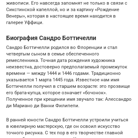
живописи. Его навсегда запомнят не только в связи с
Сикстинской капеллой, но и за картину «Рождение
Венеры», которая в настоящее время находится в
галерее Уффици.
Биография Сандро Боттичелли
Сандро Боттичелли родился во Флоренции и стал
четвертым сыном в семье обеспеченного
ремесленника. Точная дата рождения художника
неизвестна, достоверно предполагаемый промежуток
времени — между 1444 и 1446 годами. Традиционно
указывается 1 марта‎ ‎1445 года. Известное нам имя
Боттичелли получил в старшем возрасте: это прозвище
его брата-купца, которое означает «бочонок».
Полученное при крещении имя звучало так: Алессандро
ди Мариано ди Ванни Филипепи.
В ранней юности Сандро Боттичелли устроили учиться
в ювелирную мастерскую, где он освоил искусство
точного рисунка. С тех пор в его творчестве главной