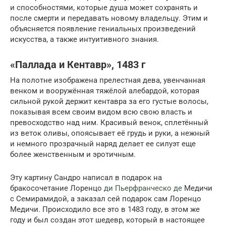
и способностями, которые душа может сохранять и
после смерти и передавать новому владельцу. Этим и
объясняется появление гениальных произведений
искусства, а также интуитивного знания.
«Паллада и Кентавр», 1483 г
На полотне изображена прелестная дева, увенчанная
венком и вооружённая тяжёлой алебардой, которая
сильной рукой держит кентавра за его густые волосы,
показывая всем своим видом всю свою власть и
превосходство над ним. Красивый венок, сплетённый
из веток оливы, опоясывает её грудь и руки, а нежный
и немного прозрачный наряд делает ее силуэт еще
более женственным и эротичным.
Эту картину Сандро написал в подарок на
бракосочетание Лоренцо
ди Пьерфранческо де
Медичи
с Семирамидой, а заказал сей подарок сам Лоренцо
Медичи. Происходило все это в 1483 году, в этом же
году и был создан этот шедевр, который в настоящее