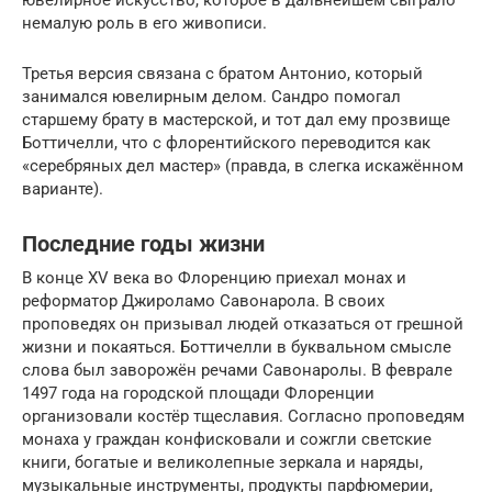
немалую роль в его живописи.
Третья версия связана с братом Антонио, который
занимался ювелирным делом. Сандро помогал
старшему брату в мастерской, и тот дал ему прозвище
Боттичелли, что с флорентийского переводится как
«серебряных дел мастер» (правда, в слегка искажённом
варианте).
Последние годы жизни
В конце ХV века во Флоренцию приехал монах и
реформатор Джироламо Савонарола. В своих
проповедях он призывал людей отказаться от грешной
жизни и покаяться. Боттичелли в буквальном смысле
слова был заворожён речами Савонаролы. В феврале
1497 года на городской площади Флоренции
организовали костёр тщеславия. Согласно проповедям
монаха у граждан конфисковали и сожгли светские
книги, богатые и великолепные зеркала и наряды,
музыкальные инструменты, продукты парфюмерии,