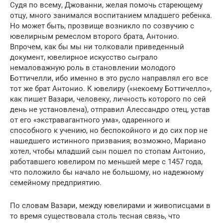
Судя по всему, Джованни, желая помочь стареющему
отцу, много занимался воспитанием младшего ребенка.
Но может быть, прозвище возникло по созвучию с
ювелирным ремеслом второго брата, Антонио.
Впрочем, как бы мы ни толковали приведенный
документ, ювелирное искусство сыграло
немаловажную роль в становлении молодого
Боттичелли, ибо именно в это русло направлял его все
тот же брат Антонио. К ювелиру («некоему Боттичелло»,
как пишет Вазари, человеку, личность которого по сей
день не установлена), отправил Алессандро отец, устав
от его «экстравагантного ума», одаренного и
способного к учению, но беспокойного и до сих пор не
нашедшего истинного призвания; возможно, Мариано
хотел, чтобы младший сын пошел по стопам Антонио,
работавшего ювелиром по меньшей мере с 1457 года,
что положило бы начало не большому, но надежному
семейному предприятию.
По словам Вазари, между ювелирами и живописцами в
то время существовала столь тесная связь, что