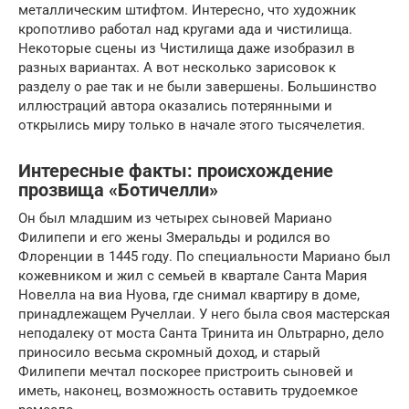
металлическим штифтом. Интересно, что художник
кропотливо работал над кругами ада и чистилища.
Некоторые сцены из Чистилища даже изобразил в
разных вариантах. А вот несколько зарисовок к
разделу о рае так и не были завершены. Большинство
иллюстраций автора оказались потерянными и
открылись миру только в начале этого тысячелетия.
Интересные факты: происхождение
прозвища «Ботичелли»
Он был младшим из четырех сыновей Мариано
Филипепи и его жены Змеральды и родился во
Флоренции в 1445 году. По специальности Мариано был
кожевником и жил с семьей в квартале Санта Мария
Новелла на виа Нуова, где снимал квартиру в доме,
принадлежащем Ручеллаи. У него была своя мастерская
неподалеку от моста Санта Тринита ин Ольтрарно, дело
приносило весьма скромный доход, и старый
Филипепи мечтал поскорее пристроить сыновей и
иметь, наконец, возможность оставить трудоемкое