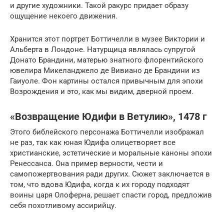
и другие художники. Такой ракурс придает образу
ощущение некоего движения.
Хранится этот портрет Боттичелли в музее Виктории и
Альберта в Лондоне. Натурщица являлась супругой
Донато Брандини, матерью знатного флорентийского
ювелира Микеланджело де Вивиано де Брандини из
Гаиуоле. Фон картины остался привычным для эпохи
Возрождения и это, как мы видим, дверной проем.
«Возвращение Юдифи в Ветулию», 1478 г
Этого библейского персонажа Боттичелли изображал
не раз, так как юная Юдифа олицетворяет все
христианские, эстетические и моральные каноны эпохи
Ренессанса. Она пример верности, чести и
самопожертвования ради других. Сюжет заключается в
том, что вдова Юдифа, когда к их городу подходят
воины царя Олоферна, решает спасти город, предложив
себя похотливому ассирийцу.