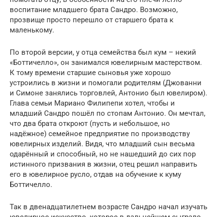
воспитание младшего брата Сандро. Возможно,
прозвище просто перешло от старшего брата к
маленькому.
По второй версии, у отца семейства был кум – некий
«Боттичелло», он занимался ювелирным мастерством.
К тому времени старшие сыновья уже хорошо
устроились в жизни и помогали родителям (Джованни
и Симоне занялись торговлей, Антонио был ювелиром).
Глава семьи Мариано Филипепи хотел, чтобы и
младший Сандро пошёл по стопам Антонио. Он мечтал,
что два брата откроют (пусть и небольшое, но
надёжное) семейное предприятие по производству
ювелирных изделий. Видя, что младший сын весьма
одарённый и способный, но не нашедший до сих пор
истинного призвания в жизни, отец решил направить
его в ювелирное русло, отдав на обучение к куму
Боттичелло.
Так в двенадцатилетнем возрасте Сандро начал изучать
ювелирное искусство, которое в дальнейшем сыграло