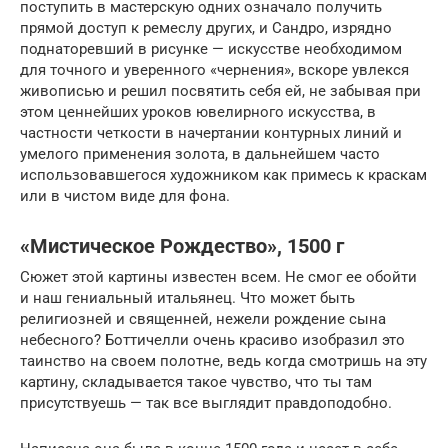
поступить в мастерскую одних означало получить
прямой доступ к ремеслу других, и Сандро, изрядно
поднаторевший в рисунке — искусстве необходимом
для точного и уверенного «чернения», вскоре увлекся
живописью и решил посвятить себя ей, не забывая при
этом ценнейших уроков ювелирного искусства, в
частности четкости в начертании контурных линий и
умелого применения золота, в дальнейшем часто
использовавшегося художником как примесь к краскам
или в чистом виде для фона.
«Мистическое Рождество», 1500 г
Сюжет этой картины известен всем. Не смог ее обойти
и наш гениальный итальянец. Что может быть
религиозней и священней, нежели рождение сына
небесного? Боттичелли очень красиво изобразил это
таинство на своем полотне, ведь когда смотришь на эту
картину, складывается такое чувство, что ты там
присутствуешь — так все выглядит правдоподобно.