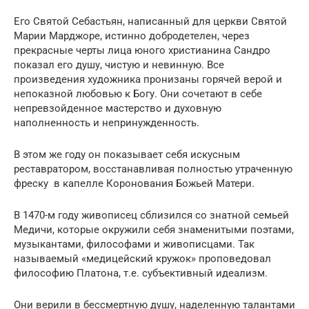
Его Святой Себастьян, написанный для церкви Святой
Марии Марджоре, истинно добродетелен, через
прекрасные черты лица юного христианина Сандро
показал его душу, чистую и невинную. Все
произведения художника пронизаны горячей верой и
непоказной любовью к Богу. Они сочетают в себе
непревзойденное мастерство и духовную
наполненность и непринужденность.
В этом же году он показывает себя искусным
реставратором, восстанавливая полностью утраченную
фреску в капелле Коронования Божьей Матери.
В 1470-м году живописец сблизился со знатной семьей
Медичи, которые окружили себя знаменитыми поэтами,
музыкантами, философами и живописцами. Так
называемый «медицейский кружок» проповедовал
философию Платона, т.е. субъективный идеализм.
Они верили в бессмертную душу, наделенную талантами