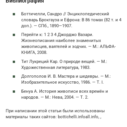
Библиография
Боттичелли, Сандро // Энциклопедический
словарь Брокгауза и Ефрона: В 86 томах (82 т. и 4
доп.). — СПб., 1890—1907.
Перейти к: 1 2 3 4 Джорджо Вазари.
Жизнеописания наиболее знаменитых
живописцев, ваятелей и зодчих. — М.: АЛЬФА-
КНИГА, 2008.
Тит Лукреций Кар. О природе вещей. — М.:
Художественная литература, 1983.
Долгополов И. В. Мастера и шедевры. — М.:
Изобразительное искусство, 1986. — Т. I.
Бенуа А. История живописи всех времён и
народов. — М.: Нева, 2004. — Т. 2.
При написании этой статьи были использованы
материалы таких сайтов: bottichelli.infoall.info, ,