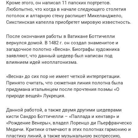
Кроме этого, он написал 11 папских портретов.
Любопытно, что когда в начале следующего столетия
потолок и алтарную стену распишет Микеланджело,
Сикстинская капелла приобретет мировую известность.
После окончания работы в Ватикане Боттичелли
вернулся домой. В 1482 г. он создал знаменитое и
загадочное полотно «Весна». Биографы художника
заявляют, что данный шедевр был написан под
влиянием идей неоплатонизма.
«Весна» до сих пор не имеет четкой интерпретации.
Принято считать, что сюжетная линия полотна была
придумана итальянцем после прочтения поэмы «О
природе вещей» Лукреция.
Данной работой, а также двумя другими шедеврами
кисти Сандро Боттичелли – «Паллада и кентавр» и
«Рождение Венеры», владел Лоренцо ди Пьерфранческо
Медичи. Критики отмечают в этих полотнах гармонию и
пластику линий, а также музыкальную экспрессию,