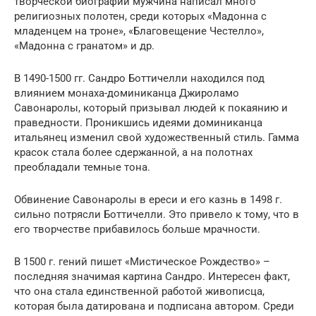
творческой биографии мужчина написал много
религиозных полотен, среди которых «Мадонна с
младенцем на троне», «Благовещение Честелло»,
«Мадонна с гранатом» и др.
В 1490-1500 гг. Сандро Боттичелли находился под
влиянием монаха-доминиканца Джироламо
Савонаролы, который призывал людей к покаянию и
праведности. Проникшись идеями доминиканца
итальянец изменил свой художественный стиль. Гамма
красок стала более сдержанной, а на полотнах
преобладали темные тона.
Обвинение Савонаролы в ереси и его казнь в 1498 г.
сильно потрясли Боттичелли. Это привело к тому, что в
его творчестве прибавилось больше мрачности.
В 1500 г. гений пишет «Мистическое Рождество» –
последняя значимая картина Сандро. Интересен факт,
что она стала единственной работой живописца,
которая была датирована и подписана автором. Среди