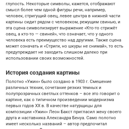
глупость. Некоторые символы, кажется, отображают
смысл более чем одной фигуры речи, например,
человек, стригущий овец, левее центра в нижней части
картины сидит рядом с человеком, режущим свинью, и
эта сцена символизирует выражение «Кто-то стрижёт
овец, а кто-то — свиней», что означает, что у одного
человека есть преимущество над другими. Также сцена
может означать и «Стриги, но шкуры не снимай», то есть
предупреждает не заходить слишком далеко при
использовании своих возможностей.
История создания картины
Полотно «Ужин» было создано в 1903 г. Смешение
различных техник, сочетание резких темных и
полупрозрачных светлых оттенков – все это говорит о
картине, как о типичном произведении модернизма
первых годов XX в. В качестве натурщицы для
композиции «Ужин» Леон Бакст пригласил жену своего
друга и наставника Александра Бенуа. Само полотно
имеет несколько названий – автор предпочитал