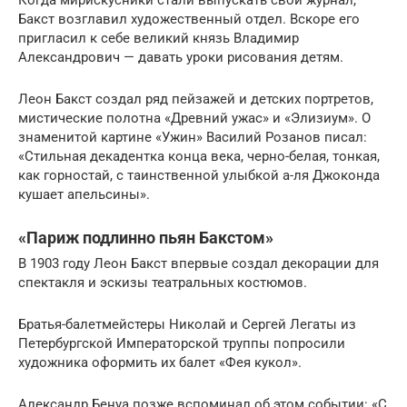
Когда мирискусники стали выпускать свой журнал,
Бакст возглавил художественный отдел. Вскоре его
пригласил к себе великий князь Владимир
Александрович — давать уроки рисования детям.
Леон Бакст создал ряд пейзажей и детских портретов,
мистические полотна «Древний ужас» и «Элизиум». О
знаменитой картине «Ужин» Василий Розанов писал:
«Стильная декадентка конца века, черно-белая, тонкая,
как горностай, с таинственной улыбкой а-ля Джоконда
кушает апельсины».
«Париж подлинно пьян Бакстом»
В 1903 году Леон Бакст впервые создал декорации для
спектакля и эскизы театральных костюмов.
Братья-балетмейстеры Николай и Сергей Легаты из
Петербургской Императорской труппы попросили
художника оформить их балет «Фея кукол».
Александр Бенуа позже вспоминал об этом событии: «С