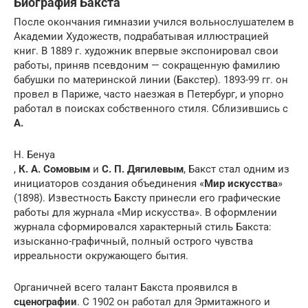
Биография Бакста
После окончания гимназии учился вольнослушателем в
Академии Художеств, подрабатывая иллюстрацией
книг. В 1889 г. художник впервые экспонировал свои
работы, приняв псевдоним — сокращенную фамилию
бабушки по материнской линии (Бакстер). 1893-99 гг. он
провел в Париже, часто наезжая в Петербург, и упорно
работал в поисках собственного стиля. Сблизившись с
А.
Н. Бенуа
,
К. А. Сомовым
и
С. П. Дягилевым
, Бакст стал одним из
инициаторов создания объединения «
Мир искусства
»
(1898). Известность Баксту принесли его графические
работы для журнала «Мир искусства». В оформлении
журнала сформировался характерный стиль Бакста:
изысканно-графичный, полный острого чувства
ирреальности окружающего бытия.
Органичней всего талант Бакста проявился в
сценографии
. С 1902 он работал для Эрмитажного и