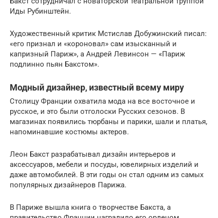
Бакст сотрудничал с новаторской театральной труппой
Иды Рубинштейн.
Художественный критик Мстислав Добужинский писал:
«его признал и «короновал» сам изысканный и
капризный Париж», а Андрей Левинсон — «Париж
подлинно пьян Бакстом».
Модный дизайнер, известный всему миру
Столицу Франции охватила мода на все восточное и
русское, и это были отголоски Русских сезонов. В
магазинах появились тюрбаны и парики, шали и платья,
напоминавшие костюмы актеров.
Леон Бакст разрабатывал дизайн интерьеров и
аксессуаров, мебели и посуды, ювелирных изделий и
даже автомобилей. В эти годы он стал одним из самых
популярных дизайнеров Парижа.
В Париже вышла книга о творчестве Бакста, а
правительство Франции наградило его орденом