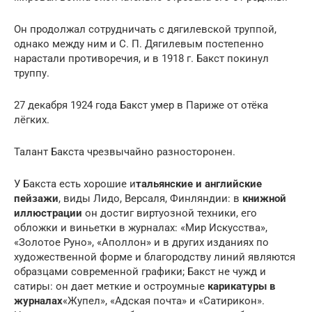
Он продолжал сотрудничать с дягилевской труппой,
однако между ним и С. П. Дягилевым постепенно
нарастали противоречия, и в 1918 г. Бакст покинул
труппу.
27 декабря 1924 года Бакст умер в Париже от отёка
лёгких.
Талант Бакста чрезвычайно разносторонен.
У Бакста есть хорошие и
тальянские и английские
пейзажи
, виды Лидо, Версаля, Финляндии: в
книжной
иллюстрации
он достиг виртуозной техники, его
обложки и виньетки в журналах: «Мир Искусства»,
«Золотое Руно», «Аполлон» и в других изданиях по
художественной форме и благородству линий являются
образцами современной графики; Бакст не чужд и
сатиры: он дает меткие и остроумные
карикатуры в
журналах
«Жупел», «Адская почта» и «Сатирикон».