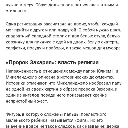
нужно в меру. Образ должен оставаться элегантным и
стильным.
Одна регистрация рассчитана на двоих, чтобы каждый
мог прийти с другом или подругой. С собой нужно взять
квадратный складной столик и два белых стула, белую
корзинку для пикника с едой на двоих, белую скатерть,
салфетки, посуду и приборы, а также мешок для мусора.
«Пророк Захария»: власть религии
Напряжённость в отношениях между папой Юлием II и
Микеланджело описана в исторических документах.
Историки отмечают, что Микеланджело изобразил папу
на одной из своих картин в образе пророка Захарии, и
один из ангелов позади него показывает крайне
непристойный жест.
Фигура, в которую сложены пальцы прелестного
маленького ребёнка, называется «фига», но его
значение вовсе не такое сладкое, как название: держа