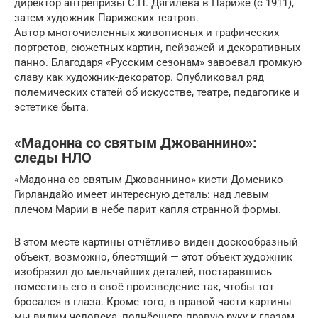
директор антрепризы С.П. Дягилева в Париже (с 1911),
затем художник Парижских театров.
Автор многочисленных живописных и графических
портретов, сюжетных картин, пейзажей и декоративных
панно. Благодаря «Русским сезонам» завоевал громкую
славу как художник-декоратор. Опубликовал ряд
полемических статей об искусстве, театре, педагогике и
эстетике быта.
«Мадонна со святым Джованнино»:
следы НЛО
«Мадонна со святым Джованнино» кисти Доменико
Гирландайо имеет интересную деталь: над левым
плечом Марии в небе парит капля странной формы.
В этом месте картины отчётливо виден доскообразный
объект, возможно, блестящий — этот объект художник
изобразил до мельчайших деталей, постаравшись
поместить его в своё произведение так, чтобы тот
бросался в глаза. Кроме того, в правой части картины
мы видим человека, поднёсшего правую руку к глазам,