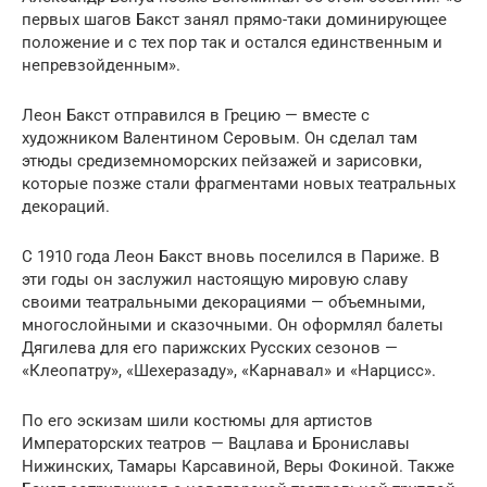
первых шагов Бакст занял прямо-таки доминирующее
положение и с тех пор так и остался единственным и
непревзойденным».
Леон Бакст отправился в Грецию — вместе с
художником Валентином Серовым. Он сделал там
этюды средиземноморских пейзажей и зарисовки,
которые позже стали фрагментами новых театральных
декораций.
С 1910 года Леон Бакст вновь поселился в Париже. В
эти годы он заслужил настоящую мировую славу
своими театральными декорациями — объемными,
многослойными и сказочными. Он оформлял балеты
Дягилева для его парижских Русских сезонов —
«Клеопатру», «Шехеразаду», «Карнавал» и «Нарцисс».
По его эскизам шили костюмы для артистов
Императорских театров — Вацлава и Брониславы
Нижинских, Тамары Карсавиной, Веры Фокиной. Также