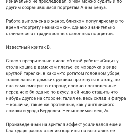
изначально не преследовал, о чем можно судить и по
другим сохранившимся портретам Анны Бенуа.
Работа выполнена в жанре, близком популярному в то
время «портрету незнакомки», однако значительно
отличается от традиционных салонных портретов.
Известный критик В.
Стасов презрительно писал об этой работе: «Сидит у
стола кошка в дамском платье; ее мордочка в виде
круглой тарелки, в каком-то рогатом головном уборе;
тощие лапы в дамских рукавах протянуты к столу, но
она сама смотрит в сторону, словно поставленные
перед нею блюда не по вкусу, а ей надо стащить что-
нибудь другое на стороне; талия ее, весь склад и фигура
– кошачьи, такие же противные, как у английского
ломаки и урода Бердслея. Невыносимая вещь!».
Произведенный на зрителя эффект усиливался еще и
благодаря расположению картины на выставке: ее