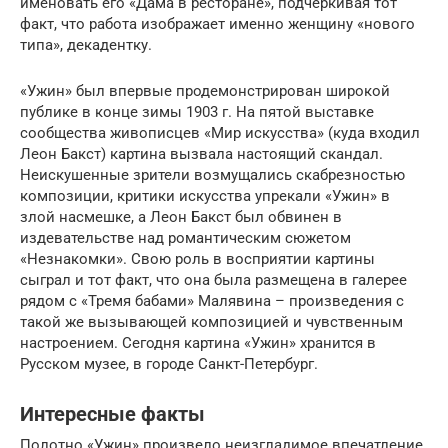
именовать его «Дама в ресторане», подчеркивая тот
факт, что работа изображает именно женщину «нового
типа», декадентку.
«Ужин» был впервые продемонстрирован широкой
публике в конце зимы 1903 г. На пятой выставке
сообщества живописцев «Мир искусства» (куда входил
Леон Бакст) картина вызвала настоящий скандал.
Неискушенные зрители возмущались скабрезностью
композиции, критики искусства упрекали «Ужин» в
злой насмешке, а Леон Бакст был обвинен в
издевательстве над романтическим сюжетом
«Незнакомки». Свою роль в восприятии картины
сыграл и тот факт, что она была размещена в галерее
рядом с «Тремя бабами» Малявина – произведения с
такой же вызывающей композицией и чувственным
настроением. Сегодня картина «Ужин» хранится в
Русском музее, в городе Санкт-Петербург.
Интересные факты
Полотно «Ужин» произвело неизгладимое впечатление