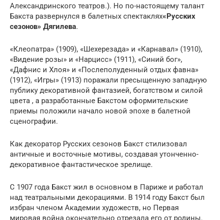
Александринского театров.). Но по-настоящему талант
Бакста развернулся в балетных спектаклях
«Русских
сезонов» Дягилева
.
«Клеопатра» (1909), «Шехерезада» и «Карнавал» (1910),
«Видение розы» и «Нарцисс» (1911), «Синий бог»,
«Дафнис и Хлоя» и «Послеполуденный отдых фавна»
(1912), «Игры» (1913) поражали пресыщенную западную
публику декоративной фантазией, богатством и силой
цвета , а разработанные Бакстом оформительские
приемы положили начало новой эпохе в балетной
сценографии.
Как декоратор Русских сезонов Бакст стилизовал
античные и восточные мотивы, создавая утонченно-
декоративное фантастическое зрелище.
С 1907 года Бакст жил в основном в Париже и работал
над театральными декорациями. В 1914 году Бакст был
избран членом Академии художеств, но Первая
мировая война окончательно отрезала его от родины.