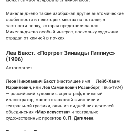
может символизировать спинной мозг.
Микеланджело также изображал другие анатомические
особенности в некоторых местах на потолке, в
частности почку, которая представляла для
Микеланджело особый интерес, поскольку художник
страдал от камней в почках.
Лев Бакст. «Портрет Зинаиды Гиппиус»
(1906)
Автопортрет
Леон Николаевич Бакст
(настоящее имя —
Лейб-Хаим
Израилевич
, или
Лев Самойлович Розенберг
; 1866-1924)
— российский художник, сценограф, книжный
иллюстратор, мастер станковой живописи и
театральной графики, один из виднейших деятелей
объединения «
Мир искусства
» и театрально-
художественных проектов
С. П. Дягилева
.