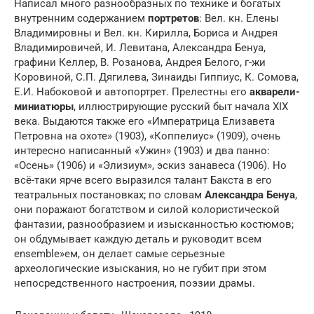
Написал много разнообразных по технике и богатых
внутренним содержанием
портретов
: Вел. кн. Елены
Владимировны и Вел. кн. Кирилла, Бориса и Андрея
Владимировичей, И. Левитана, Александра Бенуа,
графини Келлер, В. Розанова, Андрея Белого, г-жи
Коровиной, С.П. Дягилева, Зинаиды Гиппиус, К. Сомова,
Е.И. Набоковой и автопортрет. Прелестны его
акварели-
миниатюры
, иллюстрирующие русский быт начала XIX
века. Выдаются также его «Императрица Елизавета
Петровна на охоте» (1903), «Коппелиус» (1909), очень
интересно написанный «Ужин» (1903) и два панно:
«Осень» (1906) и «Элизиум», эскиз занавеса (1906). Но
всё-таки ярче всего выразился талант Бакста в его
театральных постановках; по словам
Александра Бенуа
,
они поражают богатством и силой колористической
фантазии, разнообразием и изысканностью костюмов;
он обдумывает каждую деталь и руководит всем
ensemble»ем, он делает самые серьезные
археологические изыскания, но не губит при этом
непосредственного настроения, поэзии драмы.