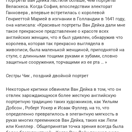
Портреты Ван Дейка льстили больше, чем портреты
Веласкеса. Когда София, впоследствии электорат
Ганновера , впервые встретилась с королевой
Генриеттой Марией в изгнании в Голландии в 1641 году,
она написала: «Красивые портреты Ван Дейка дали мне
такое прекрасное представление о красоте всех
английских женщин, что я был удивлен, обнаружив что
королева, которая так прекрасно выглядела в
живописи, была маленькой женщиной, приподнятой на
стуле, с длинными тощими руками и зубами, словно
защитные сооружения, торчащими из ее рта … »
Сестры Чик
, поздний двойной портрет
Некоторые критики обвиняли Ван Дейка в том, что он
отвлек зарождающуюся более жесткую английскую
портретную традицию таких художников, как Уильям
Добсон , Роберт Уокер и Исаак Фуллер, на то, что
определенно превратилось в элегантную мягкость в
руках многих преемников Ван Дейка, таких как Лели
или Кнеллер . Общепринятая точка зрения всегда была