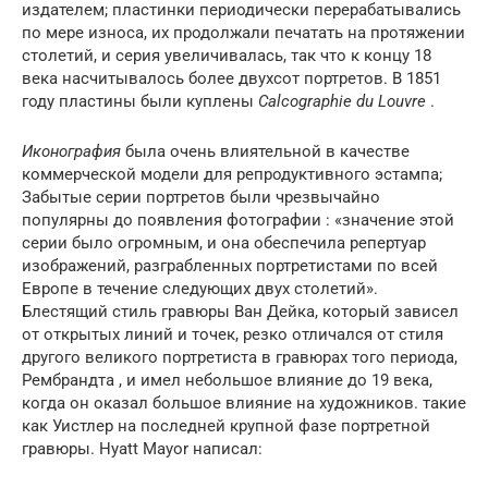
издателем; пластинки периодически перерабатывались
по мере износа, их продолжали печатать на протяжении
столетий, и серия увеличивалась, так что к концу 18
века насчитывалось более двухсот портретов. В 1851
году пластины были куплены
Calcographie du Louvre
.
Иконография
была очень влиятельной в качестве
коммерческой модели для репродуктивного эстампа;
Забытые серии портретов были чрезвычайно
популярны до появления фотографии : «значение этой
серии было огромным, и она обеспечила репертуар
изображений, разграбленных портретистами по всей
Европе в течение следующих двух столетий».
Блестящий стиль гравюры Ван Дейка, который зависел
от открытых линий и точек, резко отличался от стиля
другого великого портретиста в гравюрах того периода,
Рембрандта , и имел небольшое влияние до 19 века,
когда он оказал большое влияние на художников. такие
как Уистлер на последней крупной фазе портретной
гравюры. Hyatt Mayor написал: