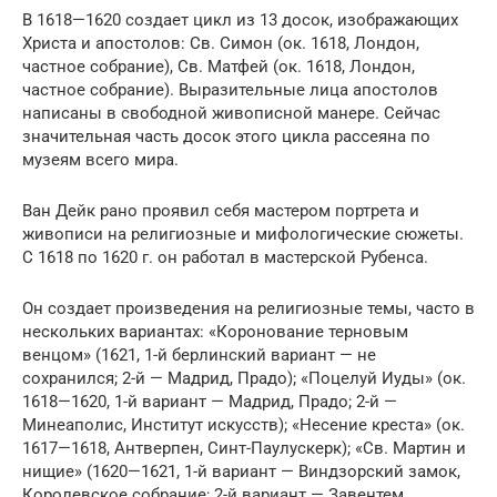
В 1618—1620 создает цикл из 13 досок, изображающих
Христа и апостолов: Св. Симон (ок. 1618, Лондон,
частное собрание), Св. Матфей (ок. 1618, Лондон,
частное собрание). Выразительные лица апостолов
написаны в свободной живописной манере. Сейчас
значительная часть досок этого цикла рассеяна по
музеям всего мира.
Ван Дейк рано проявил себя мастером портрета и
живописи на религиозные и мифологические сюжеты.
С 1618 по 1620 г. он работал в мастерской Рубенса.
Он создает произведения на религиозные темы, часто в
нескольких вариантах: «Коронование терновым
венцом» (1621, 1-й берлинский вариант — не
сохранился; 2-й — Мадрид, Прадо); «Поцелуй Иуды» (ок.
1618—1620, 1-й вариант — Мадрид, Прадо; 2-й —
Минеаполис, Институт искусств); «Несение креста» (ок.
1617—1618, Антверпен, Синт-Паулускерк); «Св. Мартин и
нищие» (1620—1621, 1-й вариант — Виндзорский замок,
Королевское собрание; 2-й вариант — Завентем,