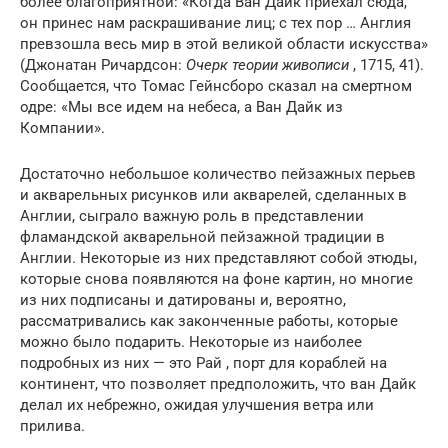
более благоприятной: «Когда Ван Дайк приехал сюда,
он принес нам раскрашивание лиц; с тех пор … Англия
превзошла весь мир в этой великой области искусства»
(Джонатан Ричардсон:
Очерк теории живописи
, 1715, 41).
Сообщается, что Томас Гейнсборо сказал на смертном
одре: «Мы все идем на небеса, а Ван Дайк из
Компании».
Достаточно небольшое количество пейзажных перьев
и акварельных рисунков или
акварелей,
сделанных в
Англии, сыграло важную роль в представлении
фламандской акварельной пейзажной традиции в
Англии. Некоторые из них представляют собой этюды,
которые снова появляются на фоне картин, но многие
из них подписаны и датированы и, вероятно,
рассматривались как законченные работы, которые
можно было подарить. Некоторые из наиболее
подробных из них — это Рай , порт для кораблей на
континент, что позволяет предположить, что ван Дайк
делал их небрежно, ожидая улучшения ветра или
прилива.