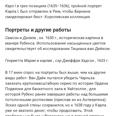
Карл I в трех
позициях (1635–1636), тройной портрет
Карла I, был отправлен в Рим, чтобы Бернини
смоделировал бюст. Королевская коллекция
Портреты и другие работы
Самсон и Далила
, ок. 1630 г., историческая картина в
манере Рубенса. Использование насыщенных цветов
свидетельствует об исследовании
Тициана
ван Дейком.
Генриетта Мария и карлик , сэр Джеффри Хадсон
, 1633 г.
В 17 веке спрос на портреты был выше, чем на другие
виды работ. Ван Дайк пытался убедить Чарльза
заказать крупномасштабную серию по истории Ордена
Подвязки для банкетного зала в Уайтхолле , для
которой Рубенс ранее завершил работы над большими
потолочными росписями (прислав их из Антверпена).
Эскиз одной стены сохранился, но к 1638 году у Карла
уже не хватило денег, чтобы продолжить. Этой
проблемы не было у Веласкеса, но в равной степени