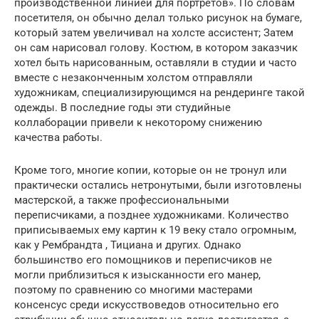
производственной линией для портретов». По словам
посетителя, он обычно делал только рисунок на бумаге,
который затем увеличивал на холсте ассистент; Затем
он сам нарисовал голову. Костюм, в котором заказчик
хотел быть нарисованным, оставляли в студии и часто
вместе с незаконченным холстом отправляли
художникам, специализирующимся на рендеринге такой
одежды. В последние годы эти студийные
коллаборации привели к некоторому снижению
качества работы.
Кроме того, многие копии, которые он не тронул или
практически остались нетронутыми, были изготовлены
мастерской, а также профессиональными
переписчиками, а позднее художниками. Количество
приписываемых ему картин к 19 веку стало огромным,
как у Рембрандта , Тициана и других. Однако
большинство его помощников и переписчиков не
могли приблизиться к изысканности его манер,
поэтому по сравнению со многими мастерами
консенсус среди искусствоведов относительно его