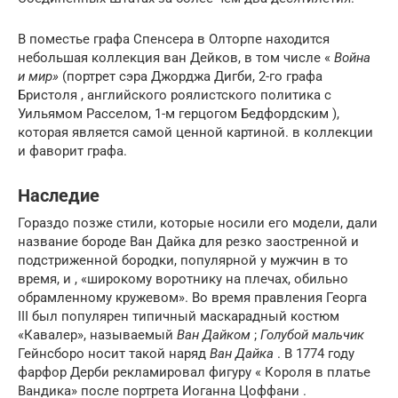
В поместье графа Спенсера в Олторпе находится
небольшая коллекция ван Дейков, в том числе «
Война
и мир»
(портрет сэра Джорджа Дигби, 2-го графа
Бристоля , английского роялистского политика с
Уильямом Расселом, 1-м герцогом Бедфордским ),
которая является самой ценной картиной. в коллекции
и фаворит графа.
Наследие
Гораздо позже стили, которые носили его модели, дали
название бороде Ван Дайка для резко заостренной и
подстриженной бородки, популярной у мужчин в то
время, и , «широкому воротнику на плечах, обильно
обрамленному кружевом». Во время правления Георга
III был популярен типичный маскарадный костюм
«Кавалер», называемый
Ван Дайком
;
Голубой мальчик
Гейнсборо носит такой наряд
Ван Дайка
. В 1774 году
фарфор Дерби рекламировал фигуру «
Короля
в платье
Вандика» после портрета Иоганна Цоффани .