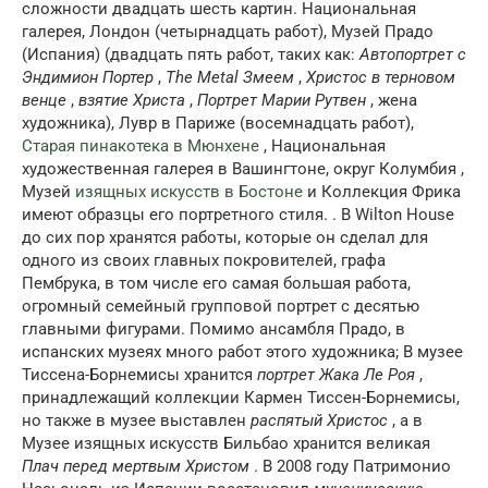
сложности двадцать шесть картин. Национальная
галерея, Лондон (четырнадцать работ), Музей Прадо
(Испания) (двадцать пять работ, таких как:
Автопортрет с
Эндимион Портер
,
The Metal Змеем
,
Христос в терновом
венце
,
взятие Христа
,
Портрет Марии Рутвен
, жена
художника), Лувр в Париже (восемнадцать работ),
Старая пинакотека в Мюнхене
, Национальная
художественная галерея в Вашингтоне, округ Колумбия ,
Музей
изящных искусств в Бостоне
и Коллекция Фрика
имеют образцы его портретного стиля. . В Wilton House
до сих пор хранятся работы, которые он сделал для
одного из своих главных покровителей, графа
Пембрука, в том числе его самая большая работа,
огромный семейный групповой портрет с десятью
главными фигурами. Помимо ансамбля Прадо, в
испанских музеях много работ этого художника; В музее
Тиссена-Борнемисы хранится
портрет Жака Ле Роя
,
принадлежащий коллекции Кармен Тиссен-Борнемисы,
но также в музее выставлен
распятый Христос
, а в
Музее изящных искусств Бильбао хранится великая
Плач перед мертвым Христом
. В 2008 году Патримонио