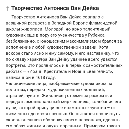
↑ Творчество Антониса Ван Дейка
Творчество Антониоса Ван Дейка совпало с
вершиной расцвета в Западной Европе фламандской
школы живописи. Молодой, но явно талантливый
художник еще в пору его ученичества у Рубенса
безбоязненно, с юношеским максимализмом брался за
исполнение любой художественной задачи. Хотя
вскоре стало ясно и ему самому, и его наставнику, что
по складу характера Ван Дейку удачнее всего удаются
портреты. Это проявилось и в первых самостоятельных
работах — «Иоанн Креститель и Иоанн Евангелист»,
написанной в 1618 году.
Человеческие лица, изображаемые художником на
полотнах, передают чудо жизненных волнений,
страстей, чувств. Живописец стремится раскрыть и
передать эмоциональный мир человека, колебания его
души, которой присущи все возможные чувства – от
низменных до возвышенных. Он пытается проникнуть
сквозь внешнюю оболочку своего персонажа, сделать
его образ живым и одухотворенным. Примером такого