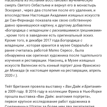
Насьональ из Испании восстановил
мученическую
смерть Святого Себастьяна
и вернул его в монастырь
Эскориал , через два столетия после его удаления, и
впоследствии Настоящая Академия изящных искусств
де Сан-Фернандо показала как свою собственную
давно хранившуюся картину, к другому добавлена
«Богородица с младенцем с раскаявшимися грешниками»
, кроме того в заведении есть оригинальный эскиз.
Кроме того, в декабре 2017 года
Богородица с
младенцем
, которая хранится в музее Серральбо и
ранее считалась работой Матео Сересо , была
обнаружена как оригинал художника после тщательного
изучения и реставрации. Наконец, в Музее изящных
искусств Валенсии есть
конный портрет дона Франсиско
де Монкада
(в настоящее время на реставрации, апрель
2020 г.).
Тейт Британия провела выставку «
Ван Дайк и Британия»
в 2009 году. В 2016 году в коллекции Фрика в Нью-Йорке
прошла выставка «Ван Дайк: анатомия портрета»,
первое крупное исследование работ художника в
Соединенных Штатах за более чем два десятилетия.