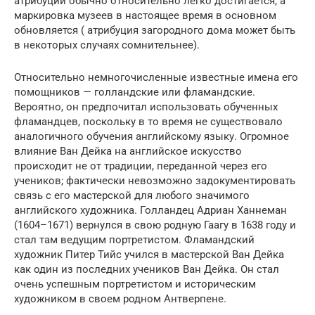
атрибуции обычно относительно легко достигается, а
маркировка музеев в настоящее время в основном
обновляется ( атрибуция загородного дома может быть
в некоторых случаях сомнительнее).
Относительно немногочисленные известные имена его
помощников — голландские или фламандские.
Вероятно, он предпочитал использовать обученных
фламандцев, поскольку в то время не существовало
аналогичного обучения английскому языку. Огромное
влияние Ван Дейка на английское искусство
происходит не от традиции, переданной через его
учеников; фактически невозможно задокументировать
связь с его мастерской для любого значимого
английского художника. Голландец Адриан Ханнеман
(1604–1671) вернулся в свою родную Гаагу в 1638 году и
стал там ведущим портретистом. Фламандский
художник Питер Тийс учился в мастерской Ван Дейка
как один из последних учеников Ван Дейка. Он стал
очень успешным портретистом и историческим
художником в своем родном Антверпене.