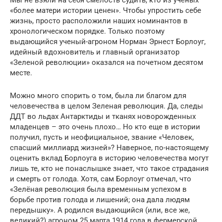
Мы не взяли на себя смелость судить, кто из ученых
«более матери истории ценен». Чтобы упростить себе
жизнь, просто расположили наших номинантов в
хронологическом порядке. Только поэтому
выдающийся ученый-агроном Норман Эрнест Борлоуг,
идейный вдохновитель и главный организатор
«Зеленой революции» оказался на почетном десятом
месте.
Можно много спорить о том, была ли благом для
человечества в целом Зеленая революция. Да, следы
ДДТ во льдах Антарктиды и тканях новорожденных
младенцев – это очень плохо… Но кто еще в истории
получил, пусть и неофициальное, звание «Человек,
спасший миллиард жизней»? Наверное, по-настоящему
оценить вклад Борлоуга в историю человечества могут
лишь те, кто не понаслышке знает, что такое страдания
и смерть от голода. Хотя, сам Борлоуг отмечал, что
«Зелёная революция была временным успехом в
борьбе против голода и лишений; она дала людям
передышку». А родился выдающийся (или, все же,
великий?) агроном 25 марта 1914 года в фермерской