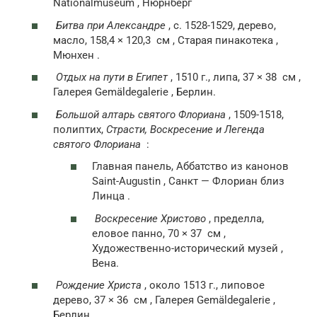
Nationalmuseum , Нюрнберг
Битва при Александре
, c. 1528-1529, дерево,
масло, 158,4 × 120,3
см
, Старая пинакотека ,
Мюнхен .
Отдых на пути в Египет
, 1510 г., липа, 37 × 38
см
,
Галерея Gemäldegalerie , Берлин.
Большой алтарь святого Флориана
, 1509-1518,
полиптих,
Страсти, Воскресение и Легенда
святого Флориана
:
Главная панель, Аббатство из канонов
Saint-Augustin , Санкт — Флориан близ
Линца .
Воскресение Христово
, пределла,
еловое панно, 70 × 37
см
,
Художественно-исторический музей ,
Вена.
Рождение Христа
, около 1513 г., липовое
дерево, 37 × 36
см
, Галерея Gemäldegalerie ,
Берлин.