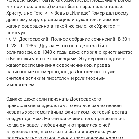
и к нам посланный) может быть параллелью только
Христу, а не Гете. <…> Ведь в „Илиаде“ Гомер дал всему
древнему миру организацию и духовной, и земной
жизни совершенно в такой же силе, как Христос —
новому».
Ф. М. Достоевский. Полное собрание сочинений. В 30 т.
Т. 28. Л., 1985.. Другая — что он с детства был
религиозен, а в 1840-е годы даже спорил о христианстве
с Белинским и с петрашевцами. Эту версию подтвер­
ждают воспоминания современников, правда
написанные посмертно, когда Досто­евского уже
считали великим писателем и религиозным
мыслителем.
Однако даже если признать Достоевского
православным идеологом, то его все равно нельзя
назвать хрестоматийным фанатиком, который всегда
следует дог­мам. Не считая очевидного прегрешения,
когда он завел любовницу и отпра­вил­ся с ней
в путешествие, в его жизни были и другие случаи
поверхностного отношения к христианским нормам.