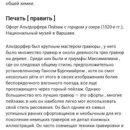
общей химии.
Печать [ править ]
Офорт Альтдорфера
Пейзаж с городом у озера
(1520-е гг.),
Национальный музей в Варшаве.
Альтдорфер был крупным мастером гравюры , у него
было множество гравюр и около девяноста трех гравюр
на дереве . Среди них были и
триумфы Максимилиана
,
где он следовал общему стилю, предположительно
установленному Гансом Бургкмайром , хотя он смог
несколько уйти от этого в своих изображениях более
беспорядочного вагонного поезда, все еще
проезжающего через горный пейзаж. Однако
большинство его лучших гравюр — это офорты , многие
пейзажи; в них он наиболее легко мог использовать
свой стиль рисования. Он был одним из самых
успешных ранних офортовщиков и необычным для его
поколения немецких граверов не делал книжных
иллюстраций. Он часто совмещал техники гравировки и