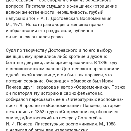
вопроса. Писателя смущало в женщинах «отрицание
всякой женственности, неряшливость, грубый
напускной тон» А. Г. Достоевская. Воспоминания.
М., 1971.. Но хотя разговоры о женских правах
и образовании его раздражали, публично
он не высказывался резко.
Судя по творчеству Достоевского и по его выбору
женщин, ему нравились либо кроткие и духовно
богатые девушки, либо яркие красавицы. В 1846 году
в вели­косветском салоне Достоевского представили
одной такой красавице, и он был так поражен, что
потерял сознание. Очевидцем обморока был Иван
Панаев, друг Некрасова и автор «Современника». Позже
он повторял эту историю в своих фельетонах,
собирался пересказать ее в «Литературных воспомина­
ниях» В проспекте «Воспоминаний» Панаева, кото­рые
печатались в 1862 году в «Современ­нике», обозначен
эпизод «Достоевский на вечере у Соллогуба».
И. И. Панаев. Литературные воспоминания. М., 1988.
и написал об этом два издевательских