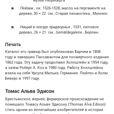
музей Нюрнберга
Пейзаж
, ок. 1526-1528, масло на пергаменте на
дереве, 30 × 22
см
, Старая пинакотека , Мюнхен
.
Нищий в поезде придворных
, 1531, липовое
дерево, 26 × 21
см
, Gemäldegalerie , Берлин.
Печать
Каталог его гравюр был опубликован Барчем в 1808
году и завершен Пассавантом для посмертного издания
1862 года. Эту задачу продолжил Холлштейн в 1954 году,
а затем Роберт А. Кох в 1980 году. Работу Холлштейна
взяла на себя Урсула Мильке, Германия. Люйтен и Холм
Беверс в 1997 году.
Томас Альва Эдисон
Крестьянское, вернее, фермерское происхождение не
помешало Томасу Альве Эдисону (Thomas Alva Edison)
стать одним из величайших изобретателей в истории