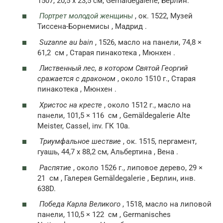
1507, 20,5 x 23,5 см, Gemäldegalerie, Берлин.
Портрет молодой женщины
, ок. 1522, Музей
Тиссена-Борнемисы , Мадрид .
Suzanne au bain
, 1526, масло на панели, 74,8 ×
61,2
см
, Старая пинакотека , Мюнхен .
Лиственный лес, в котором Святой Георгий
сражается с драконом
, около 1510 г., Старая
пинакотека , Мюнхен .
Христос на кресте
, около 1512 г., масло на
панели, 101,5 × 116
см
, Gemäldegalerie Alte
Meister, Cassel, inv. ГК 10а.
Триумфальное шествие
, ок. 1515, пергамент,
гуашь, 44,7 х 88,2 см, Альбертина , Вена .
Распятие
, около 1526 г., липовое дерево, 29 ×
21
см
, Галерея Gemäldegalerie , Берлин, инв.
638D.
Победа Карла Великого
, 1518, масло на липовой
панели, 110,5 × 122
см
, Germanisches