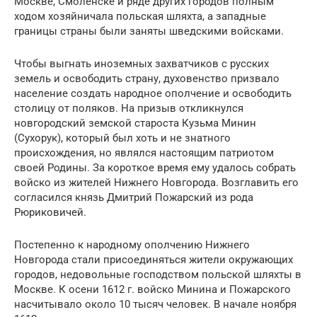
Москве, Смоленске и ряде других городов полным
ходом хозяйничала польская шляхта, а западные
границы страны были заняты шведскими войсками.
Чтобы выгнать иноземных захватчиков с русских
земель и освободить страну, духовенство призвало
население создать народное ополчение и освободить
столицу от поляков. На призыв откликнулся
новгородский земской староста Кузьма Минин
(Сухорук), который был хоть и не знатного
происхождения, но являлся настоящим патриотом
своей Родины. За короткое время ему удалось собрать
войско из жителей Нижнего Новгорода. Возглавить его
согласился князь Дмитрий Пожарский из рода
Рюриковичей.
Постепенно к народному ополчению Нижнего
Новгорода стали присоединяться жители окружающих
городов, недовольные господством польской шляхты в
Москве. К осени 1612 г. войско Минина и Пожарского
насчитывало около 10 тысяч человек. В начале ноября