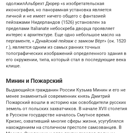
одолжилАльбрехт Дюрер «s изобретательская
иконография, но панорамная установка является
личной и не имеет ничего общего с фантазией
пейзажами Нидерландов (1526) установлен за
пределами Italianate небоскреба дворца проявляет
интерес к архитектуре. Еще одно небольшое масло на
пергаменте, «
Дунайский пейзаж с замком Вёрт»
(ок. 1520
г.), является одним из самых ранних точных
топографических изображений определенного здания в
его окружении, типа, который стал в последующие века
клише.
Минин и Пожарский
Выдающийся гражданин России Кузьма Минин и его не
менее знаменитый современник князь Дмитрий
Пожарский вошли в историю как освободители русских
земель от польских захватчиков. В начале XVII столетия
в Русском государстве началось Смутное время.
Кризис, охвативший многие сферы жизни, усугублялся
нахождением на столичном престоле самозванцев. В