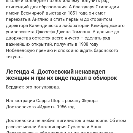
школе и колледже позволила ему получить ряд
стипендий для образования. А благодаря Стипендии
имени Всемирной выставки 1851 года он смог
переехать в Англию и стать первым докторантом
директора Кавендишской лаборатории Кембриджского
университета Джозефа Джона Томсона. А дальше до
дворянства остается всего ничего – сделать ряд
важнейших открытий, получить в 1908 году
Нобелевскую премию и спокойно ждать баронского
титула…
Легенда 4. Достоевский ненавидел
женщин и при их виде падал в обморок
Вердикт: это полуправда.
Иллюстрация Сарры Шор к роману Федора
Достоевского «Идиот». 1956 год
Достоевский не любил нигилисток и эмансипе. Об этом
рассказывали Апол­линария Суслова и Анна
Достоевская — обе спорили с ним из-за женского