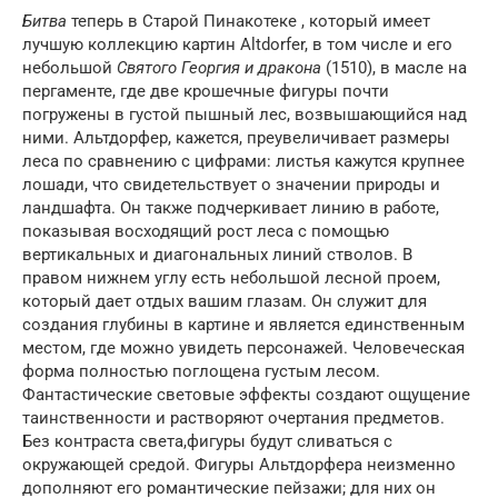
Битва
теперь в Старой Пинакотеке , который имеет
лучшую коллекцию картин Altdorfer, в том числе и его
небольшой
Святого Георгия и дракона
(1510), в масле на
пергаменте, где две крошечные фигуры почти
погружены в густой пышный лес, возвышающийся над
ними. Альтдорфер, кажется, преувеличивает размеры
леса по сравнению с цифрами: листья кажутся крупнее
лошади, что свидетельствует о значении природы и
ландшафта. Он также подчеркивает линию в работе,
показывая восходящий рост леса с помощью
вертикальных и диагональных линий стволов. В
правом нижнем углу есть небольшой лесной проем,
который дает отдых вашим глазам. Он служит для
создания глубины в картине и является единственным
местом, где можно увидеть персонажей. Человеческая
форма полностью поглощена густым лесом.
Фантастические световые эффекты создают ощущение
таинственности и растворяют очертания предметов.
Без контраста света,фигуры будут сливаться с
окружающей средой. Фигуры Альтдорфера неизменно
дополняют его романтические пейзажи; для них он