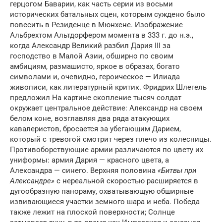
герцогом Баварии, как часть серии из восьми
исторических батальных сцен, которым суждено было
повесить в Резиденце в Мюнхене. Изображение
Альбрехтом Альтдорфером момента в 333 г. до н.э.,
когда Александр Великий разбил Дария III за
господство в Малой Азии, обширно по своим
амбициям, размашисто, яркое в образах, богато
символами и, очевидно, героическое — Илиада
живописи, как литературный критик. Фридрих Шлегель
предложил На картине скопление тысяч солдат
окружает центральное действие: Александр на своем
белом коне, возглавляя два ряда атакующих
кавалеристов, бросается за убегающим Дарием,
который с тревогой смотрит через плечо из колесницы.
Противоборствующие армии различаются по цвету их
униформы: армия Дария — красного цвета, а
Александра — синего. Верхняя половина
«Битвы при
Александре»
с нереальной скоростью расширяется в
дугообразную панораму, охватывающую обширные
извивающиеся участки земного шара и неба. Победа
также лежит на плоской поверхности; Солнце