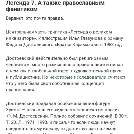
Легенда 7. А также православным
фанатиком
Вердикт: это почти правда.
Центральная часть триптиха
«Легенда о великом
инквизиторе». Иллюстрация Илья Глазунова к роману
Федора Достоевского «Братья Карамазовы». 1983 год
Достоевский действительно был религиозным
человеком, много размышлял о право­сла­вии и писал
о нем как о глобальной идее в художественной прозе
и публици­стике. Но
некоторые исследователи считают
,
что у него была своя собственная концепция
православия.
Достоевский придавал особое значение фигуре
Христа — называл его «идеалом человека во плоти»
Ф. М. Достоевский. Полное собрание сочинений. В 30 т.
Т. 20. Л., 1971–1990. и писал, что если люди начнут
следовать этому идеалу, то достигнут рая на земле