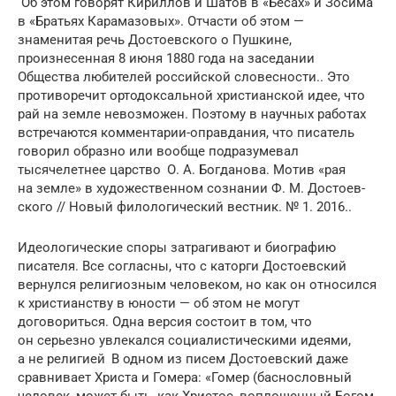
Об этом говорят Кириллов и Шатов в «Бесах» и Зосима
в «Братьях Карамазовых». Отчасти об этом —
знаменитая речь Достоевского о Пушкине,
произнесенная 8 июня 1880 года на заседании
Общества любителей россий­ской словесности.. Это
противоречит ортодоксальной христианской идее, что
рай на земле невозможен. Поэтому в научных работах
встречаются комментарии-оправдания, что писатель
говорил образно или вообще подра­зумевал
тысячелетнее царство О. А. Богданова. Мотив «рая
на земле» в худо­жественном сознании Ф. М. Достоев­
ского // Новый филологический вестник. № 1. 2016..
Идеологические споры затрагивают и биографию
писателя. Все согласны, что с каторги Достоевский
вернулся религиозным человеком, но как он относился
к христианству в юности — об этом не могут
договориться. Одна версия сос­тоит в том, что
он серьезно увлекался социалистическими идеями,
а не ре­ли­гией В одном из писем Достоевский даже
сравни­вает Христа и Гомера: «Гомер (баснословный
человек, может быть, как Христос, воплощен­ный Богом