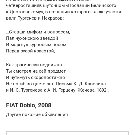
четверостишияв шуточном «Послании Белинского
к Достоевскому», в создании которого также участ­во­
вали Тургенев и Некрасов:
…Ставши мифом и вопросом,
Пал чухонскою звездой
И моргнул курносым носом
Перед русой красотой,
Как трагически недвижно
Ты смотрел на сей предмет
И чуть-чуть скоропостижно
Не погиб во цвете лет Письма К. Д. Кавелина
и И. С. Тургенева к А. И. Герцену. Женева, 1892..
FIAT Doblo, 2008
Другие похожие объявления