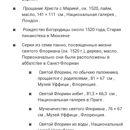
Прощание Христа с Марией
, ок. 1520, лайм,
масло, 141 × 111
см
, Национальная галерея ,
Лондон .
Рождество Богородицы
около 1520 года, Старая
пинакотека в Мюнхене
Серия из семи панно, посвященных жизни
святого Флориана (ок. 1520 г.), дерево, масло.
Первоначально они были расположены в
аббатстве в Санкт-Флориан
Святой Флориан, по обычаю паломника,
прощается с родителями
, 81 × 67
см
,
Музей Уффици , Флоренция .
Святой Флориан избит
, 81,3 × 66,3
см
,
Национальная галерея в Праге .
Мученичество святого Флориана
, 76 × 67
см
, Музей Уффици , Флоренция .
Святой Флориан из воды
, Национальный