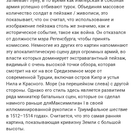
затмевает луну, в то время как Имперская и союзная
армия успешно отбивают турок. Объединяя массовое
количество солдат в пейзаже / живописи, это
показывает, что он считал, что использование и
изображение пейзажа столь же значимо, как и
историческое событие, такое как война. Он отказался
от должности
мэра Регенсбурга,
чтобы принять
комиссию. Немногие из других его картин напоминают
эту апокалиптическую сцену двух огромных армий, во
власти которых доминирует экстравагантный пейзаж,
видимый с очень высокой точки обзора, которая
смотрит на юг на все Средиземное море от
современной Турции, включая остров Кипр и устья
Нила и Красного. Море (за перешейком слева) с другой
стороны. Однако его стиль здесь является развитием
ряда миниатюр батальных сцен, которые он сделал
намного раньше дляМаксимилиан I в своей
иллюминированной рукописи «
Триумфальное шествие
в 1512–1514 годах». Считается, что это самая ранняя
картина, показывающая кривизну Земли с большой
высоты.