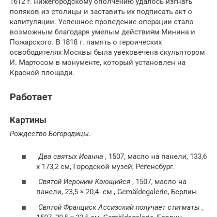
1612 г. нижегородскому ополчению удалось изгнать
поляков из столицы и заставить их подписать акт о
капитуляции. Успешное проведение операции стало
возможным благодаря умелым действиям Минина и
Пожарского. В 1818 г. память о героических
освободителях Москвы была увековечена скульптором
И. Мартосом в монументе, который установлен на
Красной площади.
Работает
Картины
Рождество Богородицы.
Два святых Иоанна
, 1507, масло на панели, 133,6
х 173,2 см, Городской музей, Регенсбург.
Святой Иероним Кающийся
, 1507, масло на
панели, 23,5 × 20,4
см
, Gemäldegalerie, Берлин.
Святой Франциск Ассизский получает стигматы
,