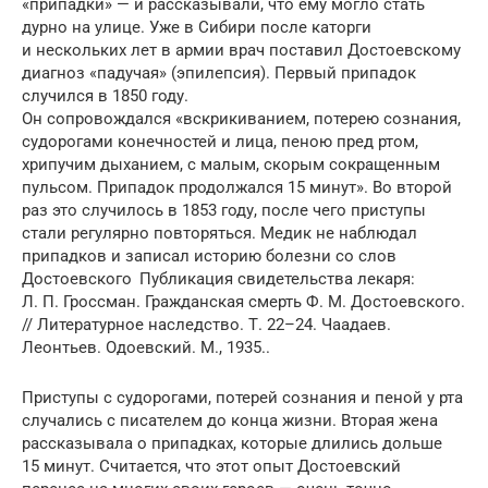
«припадки» — и рассказывали, что ему могло стать
дурно на улице. Уже в Сибири после каторги
и нескольких лет в армии врач поставил Достоевскому
диагноз «падучая» (эпилепсия). Первый припадок
случился в 1850 году.
Он сопровождался «вскрикиванием, потерею сознания,
судорогами конечностей и лица, пеною пред ртом,
хрипучим дыханием, с малым, скорым сокращенным
пульсом. Припадок продолжался 15 минут». Во второй
раз это случилось в 1853 году, после чего приступы
стали регулярно повторяться. Медик не наблюдал
припадков и записал историю болезни со слов
Достоевского Публикация свидетельства лекаря:
Л. П. Гроссман. Гражданская смерть Ф. М. Достоевского.
// Литературное наследство. Т. 22–24. Чаадаев.
Леонтьев. Одоевский. М., 1935..
Приступы с судорогами, потерей сознания и пеной у рта
случались с писателем до конца жизни. Вторая жена
рассказывала о припадках, которые длились дольше
15 минут. Считается, что этот опыт Достоевский