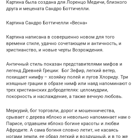
Картина была создана для Лоренцо Медичи, близкого
друга и мецената Сандро Боттичелли.
Картина Сандро Боттичелли «Весна»
Картина написана в совершенно новом для того
времени стиле, удачно сочетающем и античность, и
христианство, и новые черты Возрождения.
Античный стиль показан представителями мифов и
легенд Древней Греции: Бог Зефир, легкий ветер,
похищает нимфу – хозяйку полей и лугов Хлориду. Три
изящные грации в образе нимф или наяд напоминают о
трех христианских добродетелях: целомудрии,
покорность и наслаждение, а также вечную любовь.
Меркурий, бог торговли, дорог и мошенничества,
срывает с дерева яблоко и невольно напоминает нам о
Парисе, отдавшем яблоко богине красоты и любви
Афродите. А сама богиня словно летит, не касаясь
ногами земли, ее образ легкий и воздушный, и в то же