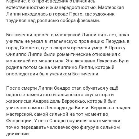
Кармине, его произведения отличались
естественностью и жизнерадостностью. Мастерская
Липпи находилась в городе Прато, где художник
трудился над росписью собора фресками.
Боттичелли провёл в мастерской Липпи пять лет, пока
учитель не уехал в итальянскую провинцию Перуджа, в
город Сполето, где в скором времени умер. В Прато у
Филиппо Липпи были романтические отношения с
монахиней из монастыря. Эта женщина Лукреция Бути
родила потом сына Филиппино Липпи, который
впоследствии был учеником Боттичелли.
После смерти Липпи Сандро стал обучаться у ещё
одного знаменитого итальянского скульптора и
живописца Андреа дель Верроккьо, который был
учителем самого Леонардо да Винчи. Верроккьо владел
мастерской, самой сильной на тот момент во
Флоренции. У него Сандро научился анатомически
точно передавать человеческую фигуру в сильном
движении.