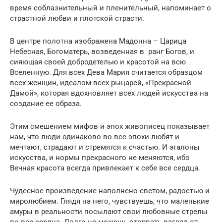
время соблазнительный и пленительный, напоминает о
страстной любви и плотской страсти.
В центре полотна изображена Мадонна – Царица
Небесная, Богоматерь, возведенная в ранг Богов, и
сияющая своей добродетелью и красотой на всю
Вселенную. Для всех Дева Мария считается образцом
всех женщин, идеалом всех рыцарей, «Прекрасной
Дамой», которая вдохновляет всех людей искусства на
создание ее образа.
Этим смешением мифов и эпох живописец показывает
нам, что люди одинаково во все эпохи любят и
мечтают, страдают и стремятся к счастью. И эталоны
искусства, и нормы прекрасного не меняются, ибо
Вечная красота всегда привлекает к себе все сердца.
Чудесное произведение наполнено светом, радостью и
миролюбием. Глядя на него, чувствуешь, что маленькие
амуры в реальности посылают свои любовные стрелы
во все сердца. Долго не можешь оторвать взгляд от