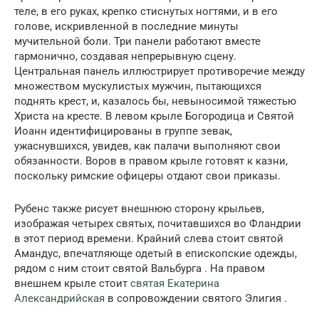
теле, в его руках, крепко стиснутых ногтями, и в его
голове, искривленной в последние минуты
мучительной боли. Три панели работают вместе
гармонично, создавая непрерывную сцену.
Центральная панель иллюстрирует противоречие между
множеством мускулистых мужчин, пытающихся
поднять крест, и, казалось бы, невыносимой тяжестью
Христа на кресте. В левом крыле Богородица и Святой
Иоанн идентифицированы в группе зевак,
ужаснувшихся, увидев, как палачи выполняют свои
обязанности. Воров в правом крыле готовят к казни,
поскольку римские офицеры отдают свои приказы.
Рубенс также рисует внешнюю сторону крыльев,
изображая четырех святых, почитавшихся во Фландрии
в этот период времени. Крайний слева стоит святой
Амандус, впечатляюще одетый в епископские одежды,
рядом с ним стоит святой Вальбурга . На правом
внешнем крыле стоит
святая Екатерина
Александрийская
в сопровождении святого Элигия .