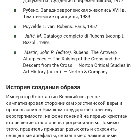
Документы. Суждения современников», 1977
Рубенс. Западноевропейская живопись XVII в.
Тематические принципы, 1989
Puyvelde L. van. Rubens. Paris, 1952
Jaffé, M.
Catalogo completo di Rubens (неопр.). —
Rizzoli, 1989.
Martin, John R. (editor).
Rubens: The Antwerp
Altarpieces — The Raising of the Cross and the
Descent from the Cross — Norton Critical Studies in
Art History (англ.). — Norton & Company.
История создания образа
Император Константин Великий искренне
симпатизировал сторонникам христианской веры и
провозгласил в Римском государстве политику
веротерпимости: на фоне гонений на первых христиан
это решение стало очень прогрессивным. Помимо
этого, правитель приказал разыскать и сохранить
священные артефакты, связанные с важнейшими