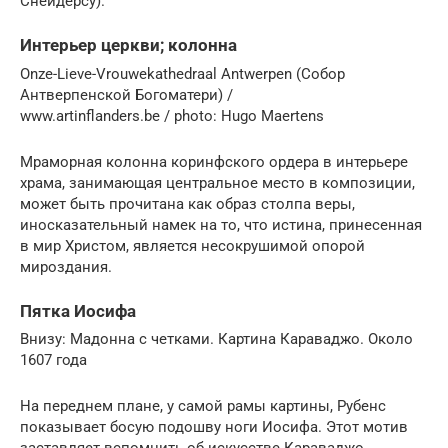
Снейдерсу).
Интерьер церкви; колонна
Onze-Lieve-Vrouwekathedraal Antwerpen (Собор
Антверпенской Богоматери) /
www.artinflanders.be / photo: Hugo Maertens
Мраморная колонна коринфского ордера в интерьере
храма, занимающая центральное место в композиции,
может быть прочитана как образ столпа веры,
иносказательный намек на то, что истина, принесенная
в мир Христом, является несокрушимой опорой
мироздания.
Пятка Иосифа
Внизу: Мадонна с четками. Картина Караваджо. Около
1607 года
На переднем плане, у самой рамы картины, Рубенс
показывает босую подошву ноги Иосифа. Этот мотив
заставляет вспомнить об искусстве Караваджо,