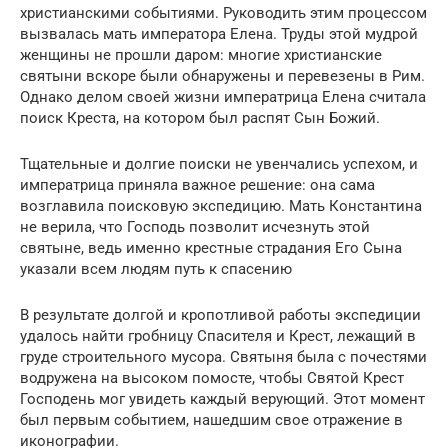
христианскими событиями. Руководить этим процессом
вызвалась мать императора Елена. Труды этой мудрой
женщины не прошли даром: многие христианские
святыни вскоре были обнаружены и перевезены в Рим.
Однако делом своей жизни императрица Елена считала
поиск Креста, на котором был распят Сын Божий.
Тщательные и долгие поиски не увенчались успехом, и
императрица приняла важное решение: она сама
возглавила поисковую экспедицию. Мать Константина
не верила, что Господь позволит исчезнуть этой
святыне, ведь именно крестные страдания Его Сына
указали всем людям путь к спасению
В результате долгой и кропотливой работы экспедиции
удалось найти гробницу Спасителя и Крест, лежащий в
груде строительного мусора. Святыня была с почестями
водружена на высоком помосте, чтобы Святой Крест
Господень мог увидеть каждый верующий. Этот момент
был первым событием, нашедшим свое отражение в
иконографии.