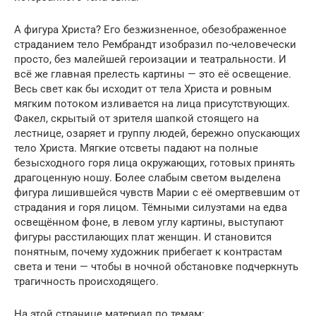
А фигура Христа? Его безжизненное, обезображен­ное
страданием тело Рембрандт изобразил по-челове­чески
просто, без малейшей героизации и театраль­ности. И
всё же главная прелесть картины — это её освещение.
Весь свет как бы исходит от тела Христа и ровным
мягким потоком изливается на лица при­сутствующих.
Факел, скрытый от зрителя шапкой стоящего на
лестнице, озаряет и группу людей, береж­но опускающих
тело Христа. Мягкие отсветы пада­ют на полные
безысходного горя лица окружающих, готовых принять
драгоценную ношу. Более слабым светом выделена
фигура лишившейся чувств Марии с её омертвевшим от
страдания и горя лицом. Тём­ными силуэтами на едва
освещённом фоне, в левом углу картины, выступают
фигуры расстилающих плат женщин. И становится
понятным, почему худож­ник прибегает к контрастам
света и тени — чтобы в ночной обстановке подчеркнуть
трагичность проис­ходящего.
На этой странице материал по темам: