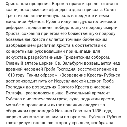
Христа для прощения. Воров в правом крыле готовят к
казни, пока римские офицеры отдают приказы. Совет
Трент играл значительную роль в предмете и темы
живописи Рубенса. Рубенс излучает дух католической
реформы , представляя победоносную природу смерти
Христа, сохраняя при этом его божественную природу.
Возвышение Креста
является точным библейским
изображением распятия Христа в соответствии с
конкретными руководящими принципами для
искусства, разработанными Тридентским собором.
Главный алтарь церкви Св. Вальбурги возвышается над
древней часовней Гроба Господня, восстановленной в
1613 году. Таким образом, «Возведение Креста» Рубенса
воспроизводит путь от Иерусалимской церкви Гроба
Господня до возведения Святого Креста в часовне
Голгофы. расположен выше. Визуальный аргумент
Рубенса о человеческом грехе, суде, поднятии креста,
мольбе о прощении и актах покаяния следует за
сборником проповедей Иоганна Герольта 1435 года,
широко использовавшимся во времена Рубенса. Рубенс
также рисует внешнюю сторону крыльев, изображая