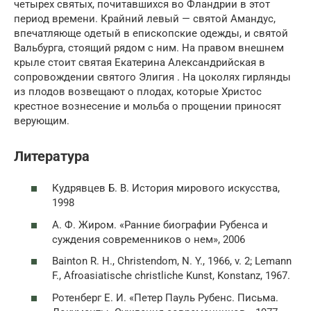
четырех святых, почитавшихся во Фландрии в этот
период времени. Крайний левый — святой Амандус,
впечатляюще одетый в епископские одежды, и святой
Вальбурга, стоящий рядом с ним. На правом внешнем
крыле стоит святая Екатерина Александрийская в
сопровождении святого Элигия . На цоколях гирлянды
из плодов возвещают о плодах, которые Христос
крестное вознесение и мольба о прощении приносят
верующим.
Литература
Кудрявцев Б. В. История мирового искусства,
1998
А. Ф. Жиром. «Ранние биографии Рубенса и
суждения современников о нем», 2006
Bainton R. H., Christendom, N. Y., 1966, v. 2; Lemann
F., Afroasiatische christliche Kunst, Konstanz, 1967.
Ротенберг Е. И. «Петер Пауль Рубенс. Письма.