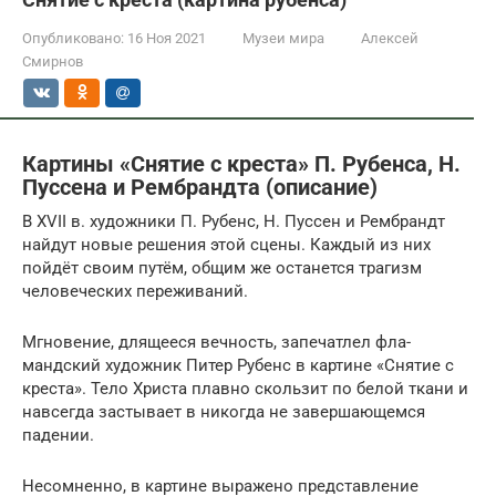
Опубликовано:
16 Ноя 2021
Музеи мира
Алексей
Смирнов
Картины «Снятие с креста» П. Рубенса, Н.
Пуссена и Рембрандта (описание)
В XVII в. художники П. Рубенс, Н. Пуссен и Рем­брандт
найдут новые решения этой сцены. Каждый из них
пойдёт своим путём, общим же останется трагизм
человеческих переживаний.
Мгновение, длящееся вечность, запечатлел фла­
мандский художник Питер Рубенс в картине «Снятие с
креста». Тело Христа плавно скользит по белой тка­ни и
навсегда застывает в никогда не завершающемся
падении.
Несомненно, в картине выражено представление