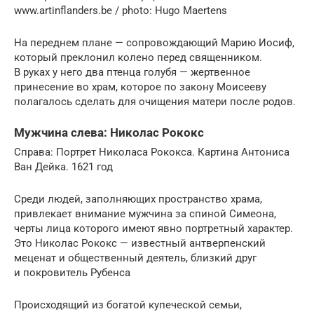
www.artinflanders.be / photo: Hugo Maertens
На переднем плане — сопровождающий Марию Иосиф,
который преклонил колено перед священником.
В руках у него два птенца голубя — жертвенное
принесение во храм, которое по закону Моисееву
полагалось сделать для очи­ще­ния матери после родов.
Мужчина слева: Николас Рококс
Справа: Портрет Николаса Рококса. Картина Антониса
Ван Дейка. 1621 год
Среди людей, заполняющих пространство храма,
привлекает внимание мужчина за спиной Симеона,
черты лица которого имеют явно портретный характер.
Это Николас Рококс — известный антверпенский
меценат и обще­ственный деятель, близкий друг
и покровитель Рубенса
Происходящий из бо­га­той купеческой семьи,