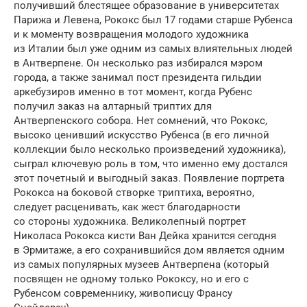
получивший блестящее образование в универ­ситетах
Парижа и Левена, Рококс был 17 годами старше Рубенса
и к моменту возвра­щения молодого художника
из Италии был уже одним из самых влиятельных людей
в Антверпене. Он несколько раз избирался мэром
города, а также зани­мал пост президента гильдии
аркебузиров именно в тот момент, когда Рубенс
получил заказ на алтарный триптих для
Антверпенского собора. Нет сомнений, что Рококс,
высоко ценивший искусство Рубенса (в его личной
коллекции было несколько произведений художника),
сыграл ключевую роль в том, что именно ему достался
этот почетный и выгодный заказ. Появление портрета
Рококса на боковой створке триптиха, вероятно,
следует расценивать, как жест благо­дарности
со стороны художника. Великолепный портрет
Николаса Рококса кисти Ван Дейка хранится сегодня
в Эрмитаже, а его сохранившийся дом является одним
из самых популярных музеев Антверпена (который
посвящен не одному только Рококсу, но и его с
Рубенсом современнику, живописцу Франсу