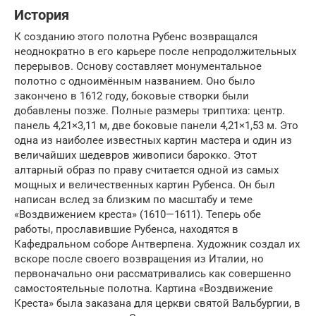
История
К созданию этого полотна Рубенс возвращался
неоднократно в его карьере после непродолжительных
перерывов. Основу составляет монументальное
полотно с одноимённым названием. Оно было
закончено в 1612 году, боковые створки были
добавлены позже. Полные размеры триптиха: центр.
панель 4,21×3,11 м, две боковые панели 4,21×1,53 м. Это
одна из наиболее известных картин мастера и один из
величайших шедевров живописи барокко. Этот
алтарный образ по праву считается одной из самых
мощных и величественных картин Рубенса. Он был
написан вслед за близким по масштабу и теме
«Воздвижением креста» (1610—1611). Теперь обе
работы, прославившие Рубенса, находятся в
Кафедральном соборе Антверпена. Художник создал их
вскоре после своего возвращения из Италии, но
первоначально они рассматривались как совершенно
самостоятельные полотна. Картина «Воздвижение
Креста» была заказана для церкви святой Вальбургии, в