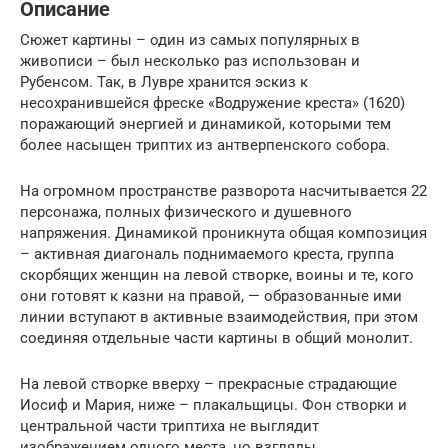
Описание
Сюжет картины – один из самых популярных в
живописи – был несколько раз использован и
Рубенсом. Так, в Лувре хранится эскиз к
несохранившейся фреске «Водружение креста» (1620)
поражающий энергией и динамикой, которыми тем
более насыщен триптих из антверпенского собора.
На огромном пространстве разворота насчитывается 22
персонажа, полных физического и душевного
напряжения. Динамикой проникнута общая композиция
– активная диагональ поднимаемого креста, группа
скорбящих женщин на левой створке, воины и те, кого
они готовят к казни на правой, — образованные ими
линии вступают в активные взаимодействия, при этом
соединяя отдельные части картины в общий монолит.
На левой створке вверху – прекрасные страдающие
Иосиф и Мария, ниже – плакальщицы. Фон створки и
центральной части триптиха не выглядит
изображением одного места, но взгляды,