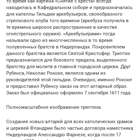
то время как картина «Снятие с креста» всегда
находилась в Кафедральном соборе и предназначалась
для капеллы Гильдии аркебузьеров, своеобразного
стрелкового клуба того времени (аркебуза получила в
те времена широкое распространение в качестве
огнестрельного оружия). «Аркебузьерами» тогда
называли одно из многочисленных в то время
полувоенных братств в Нидерландах. Покровителем
данного братства является Святой Кристофер. Триптих
предназначался для бокового придела, выделенного
братству для молитв в главной городской церкви. Друг
Рубенса, Николас Рококе, являлся одним из
руководителей этой гильдии. Очевидно, именно Рококе
и предоставил Рубенсу заказ на этот алтарный образ.
Заказ был официально оформлен 7 сентября 1611 года.
Полномасштабное изображение триптиха.
Создание новых алтарей для всех католических храмов
и церквей Фландрии было частью договора наместника
Нидерландов Алессандро Фарнезе, когда после 17