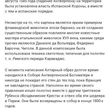
августа 1585 года (падение Антверпена) на территории
была установлена власть Испанской Короны, а вместе
с тем и испанские порядки.
Несмотря на то, что картина является ярким примером
фламандской живописи эпохи барокко, на её создание
существенным образом повлияли многие известные
мастера итальянской живописи XVII века, какими среди
прочих являются Даниэле да Вольтерра, Федерико
Бароччи, Чиголи. В данной композиции была
использована техника светотени, типичная для полотен
т. н.
Римского периода
Караваджо.
С момента написания Алтарный образ долгое время
находился в Соборе Антверпенской Богоматери и
никогда не покидал его стен до тех пор, пока Франция
не завладела страной. Наполеон во время своего
правления изъял полотно вместе с другим триптихом
Рубенса «Воздвижение Креста» и отвез оба эти шедевра
в Париж. Они были возвращены в собор в конце 1800-х
годов.