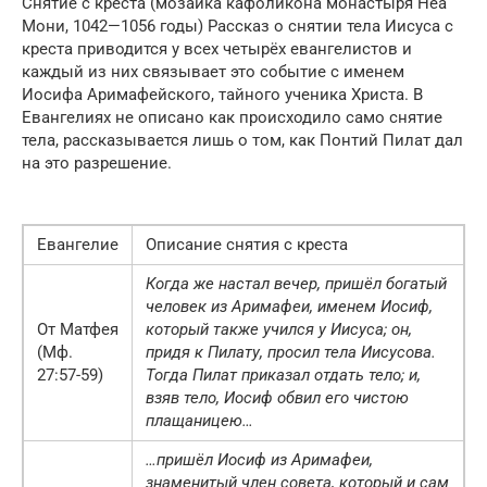
Снятие с креста (мозаика кафоликона монастыря Неа
Мони, 1042—1056 годы) Рассказ о снятии тела Иисуса с
креста приводится у всех четырёх евангелистов и
каждый из них связывает это событие с именем
Иосифа Аримафейского, тайного ученика Христа. В
Евангелиях не описано как происходило само снятие
тела, рассказывается лишь о том, как Понтий Пилат дал
на это разрешение.
Евангелие
Описание снятия с креста
Когда же настал вечер, пришёл богатый
человек из Аримафеи, именем Иосиф,
От Матфея
который также учился у Иисуса; он,
(Мф.
придя к Пилату, просил тела Иисусова.
27:57-59)
Тогда Пилат приказал отдать тело; и,
взяв тело, Иосиф обвил его чистою
плащаницею…
…пришёл Иосиф из Аримафеи,
знаменитый член совета, который и сам