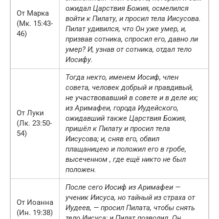
ожидал Царствия Божия, осмелился
От Марка
войти к Пилату, и просил тела Иисусова.
(Мк. 15:43-
Пилат удивился, что Он уже умер, и,
46)
призвав сотника, спросил его, давно ли
умер? И, узнав от сотника, отдал тело
Иосифу.
Тогда некто, именем Иосиф, член
совета, человек добрый и правдивый,
не участвовавший в совете и в деле их;
из Аримафеи, города Иудейского,
От Луки
ожидавший также Царствия Божия,
(Лк. 23:50-
пришёл к Пилату и просил тела
54)
Иисусова; и, сняв его, обвил
плащаницею и положил его в гробе,
высеченном , где ещё никто не был
положен.
После сего Иосиф из Аримафеи —
ученик Иисуса, но тайный из страха от
От Иоанна
Иудеев, — просил Пилата, чтобы снять
(Ин. 19:38)
тело Иисуса; и Пилат позволил. Он