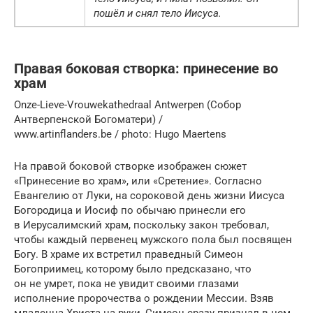
пошёл и снял тело Иисуса.
Правая боковая створка: принесение во
храм
Onze-Lieve-Vrouwekathedraal Antwerpen (Собор
Антверпенской Богоматери) /
www.artinflanders.be / photo: Hugo Maertens
На правой боковой створке изображен сюжет
«Принесение во храм», или «Сретение». Согласно
Евангелию от Луки, на сороковой день жизни Иисуса
Богородица и Иосиф по обычаю принесли его
в Иерусалимский храм, посколь­ку закон требовал,
чтобы каждый первенец мужского пола был посвящен
Богу. В храме их встретил праведный Симеон
Богоприимец, которому было пред­сказано, что
он не умрет, пока не увидит своими глазами
исполнение проро­чества о рождении Мессии. Взяв
младенца Христа на руки, Симеон сразу признал в нем