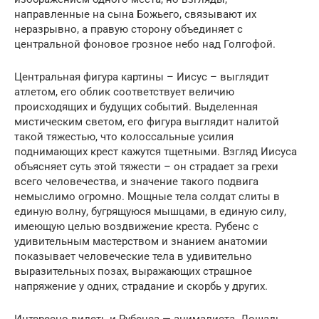
направленные на сына Божьего, связывают их
неразрывно, а правую сторону объединяет с
центральной фоновое грозное небо над Голгофой.
Центральная фигура картины – Иисус – выглядит
атлетом, его облик соответствует величию
происходящих и будущих событий. Выделенная
мистическим светом, его фигура выглядит налитой
такой тяжестью, что колоссальные усилия
поднимающих крест кажутся тщетными. Взгляд Иисуса
объясняет суть этой тяжести – он страдает за грехи
всего человечества, и значение такого подвига
немыслимо огромно. Мощные тела солдат слиты в
единую волну, бугрящуюся мышцами, в единую силу,
имеющую целью воздвижение креста. Рубенс с
удивительным мастерством и знанием анатомии
показывает человеческие тела в удивительно
выразительных позах, выражающих страшное
напряжение у одних, страдание и скорбь у других.
Интересно видеть и Рубенса — анималиста. Лошадь