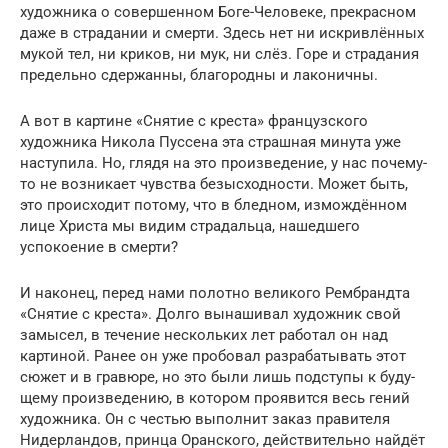
художника о совершенном Боге-Человеке, прекрасном
даже в страдании и смерти. Здесь нет ни искривлён­ных
мукой тел, ни криков, ни мук, ни слёз. Горе и стра­дания
предельно сдержанны, благородны и лаконич­ны.
А вот в картине «Снятие с креста» французского
художника Никола Пуссена эта страшная минута уже
наступила. Но, глядя на это произведение, у нас почему-
то не возникает чувства безысходности. Может быть,
это происходит потому, что в бледном, измож­дённом
лице Христа мы видим страдальца, нашедшего
успокоение в смерти?
И наконец, перед нами полотно великого Рембранд­та
«Снятие с креста». Долго вынашивал художник свой
замысел, в течение нескольких лет работал он над
картиной. Ранее он уже пробовал разрабатывать этот
сюжет и в гравюре, но это были лишь подступы к буду­
щему произведению, в котором проявится весь гений
художника. Он с честью выполнит заказ правителя
Нидерландов, принца Оранского, действительно най­дёт