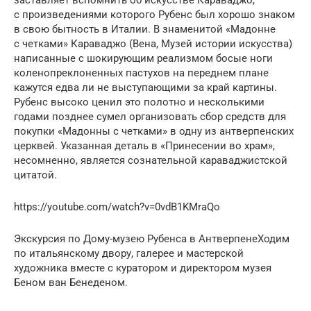
с произ­ведениями которого Рубенс был хорошо знаком
в свою бытность в Италии. В знаменитой «Мадонне
с четками» Караваджо (Вена, Музей истории искусства)
написанные с шокирующим реализмом босые ноги
коленопрекло­ненных пастухов на переднем плане
кажутся едва ли не выступающими за край картины.
Рубенс высоко ценил это полотно и несколькими
годами позднее сумел организовать сбор средств для
покупки «Мадонны с четками» в одну из антверпенских
церквей. Указанная деталь в «Принесении во храм»,
несом­ненно, является сознательной караваджистской
цитатой.
https://youtube.com/watch?v=0vdB1KMraQo
Экскурсия по Дому-музею Рубенса в АнтверпенеХодим
по итальянскому двору, галерее и мастерской
художника вместе с куратором и директором музея
Беном ван Бенеденом.