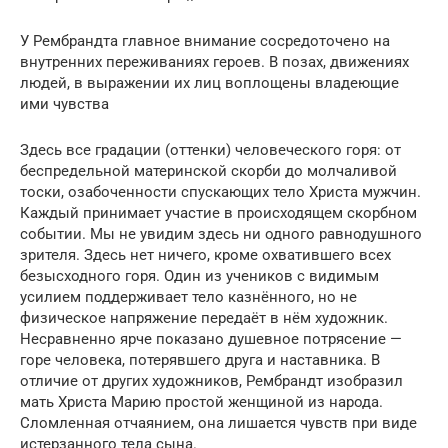
У Рембрандта главное внимание сосредоточено на
внутренних переживаниях героев. В позах, движе­ниях
людей, в выражении их лиц воплощены вла­деющие
ими чувства
Здесь все градации (оттенки) человеческого горя: от
беспредельной материнской скорби до молчаливой
тоски, озабоченности спускаю­щих тело Христа мужчин.
Каждый принимает учас­тие в происходящем скорбном
событии. Мы не уви­дим здесь ни одного равнодушного
зрителя. Здесь нет ничего, кроме охватившего всех
безысходного горя. Один из учеников с видимым
усилием поддержива­ет тело казнённого, но не
физическое напряжение передаёт в нём художник.
Несравненно ярче показа­но душевное потрясение —
горе человека, потеряв­шего друга и наставника. В
отличие от других ху­дожников, Рембрандт изобразил
мать Христа Марию простой женщиной из народа.
Сломленная отчаяни­ем, она лишается чувств при виде
истерзанного тела сына.