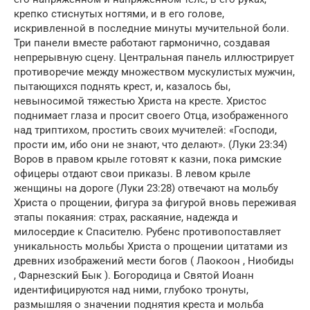
крепко стиснутых ногтями, и в его голове,
искривленной в последние минуты мучительной боли.
Три панели вместе работают гармонично, создавая
непрерывную сцену. Центральная панель иллюстрирует
противоречие между множеством мускулистых мужчин,
пытающихся поднять крест, и, казалось бы,
невыносимой тяжестью Христа на кресте. Христос
поднимает глаза и просит своего Отца, изображенного
над триптихом, простить своих мучителей: «Господи,
прости им, ибо они не знают, что делают». (Луки 23:34)
Воров в правом крыле готовят к казни, пока римские
офицеры отдают свои приказы. В левом крыле
женщины на дороге (Луки 23:28) отвечают на мольбу
Христа о прощении, фигура за фигурой вновь переживая
этапы покаяния: страх, раскаяние, надежда и
милосердие к Спасителю. Рубенс противопоставляет
уникальность мольбы Христа о прощении цитатами из
древних изображений мести богов ( Лаокоон , Ниобиды
, Фарнезский Бык ). Богородица и Святой Иоанн
идентифицируются над ними, глубоко тронуты,
размышляя о значении поднятия креста и мольба