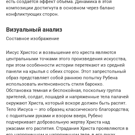
есть создаётся эффект объёма. Динамика в этой
композиции достигнута в основном через баланс
конфликтующих сторон.
Визуальный анализ
Составное изображение
Иисус Христос и возвышение его креста являются
центральными точками этого произведения искусства,
при этом особенности истории перетекают из средней
панели на крылья с обеих сторон. Этот запрестольный
образ представляет собой раннюю попытку Рубена
использовать интенсивность стиля барокко.
Обстановка темная и беспокойная, поскольку группа
зрителей, солдат, лошадей и напряженные тела палачей
окружают Христа, который вскоре должен быть распят.
Тело Иисуса — это образец классического благородства;
с поднятыми руками и взором вверх, Рубенс
подчеркивает добровольную жертву Христа над
ужасами его распятия. Страдания Христа проявляются в
его напряженном и напряженном теле, в его руках,