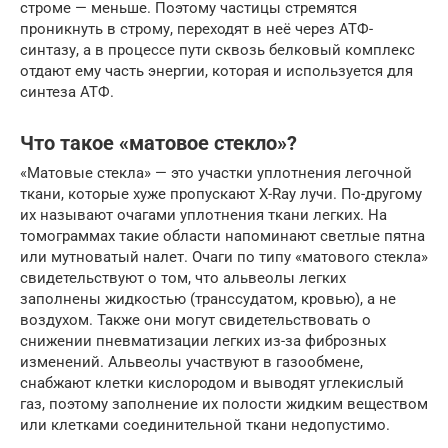
строме — меньше. Поэтому частицы стремятся
проникнуть в строму, переходят в неё через АТФ-
синтазу, а в процессе пути сквозь белковый комплекс
отдают ему часть энергии, которая и используется для
синтеза АТФ.
Что такое «матовое стекло»?
«Матовые стекла» — это участки уплотнения легочной
ткани, которые хуже пропускают X-Ray лучи. По-другому
их называют очагами уплотнения ткани легких. На
томограммах такие области напоминают светлые пятна
или мутноватый налет. Очаги по типу «матового стекла»
свидетельствуют о том, что альвеолы легких
заполнены жидкостью (транссудатом, кровью), а не
воздухом. Также они могут свидетельствовать о
снижении пневматизации легких из-за фиброзных
изменений. Альвеолы участвуют в газообмене,
снабжают клетки кислородом и выводят углекислый
газ, поэтому заполнение их полости жидким веществом
или клетками соединительной ткани недопустимо.