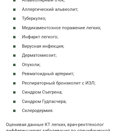
Альвеолярный отек;
Аллергический альвеолит;
Туберкулез;
Медикаментозное поражение легких;
Инфаркт легкого;
Вирусная инфекция;
Дерматомиозит;
Опухоли;
Ревматоидный артериит;
Респираторный бронхиолит с ИЗЛ;
Синдром Съегрена;
Синдром Гудпасчера;
Склеродермия.
Оценивая данные КТ легких, врач-рентгенолог
дифференцирует заболевания по специфической