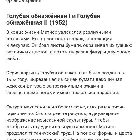
органов зрения.
Голубая обнажённая I и Голубая
обнажённая II (1952)
В конце жизни Матисс увлекался различными
техниками. Его привлекал коллаж, аппликация
и декупаж. Он брал листы бумаги, окрашивал их гуашью
различных цветов, а потом вырезал фигуры для своих
работ.
Серия картин «Голубая обнажённая» была создана в
1952 году. Вырезанная из синей бумаги лаконичная
женская фигура с запрокинутыми руками и
скрещенными ногами имеет несколько вариаций.
Фигура, наклеенная на белом фоне, смотрится очень
гармонично. Это скорее не рисунок, а двухмерное
изображение изысканной скульптуры. Чтобы
изобразить эту удивительную гармонию, Матисс
проделал титанический труд. На поиски формы и цвета
ушло немало времени, пока было найдено их