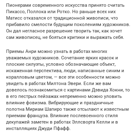
Пионерами современного искусства принято считать
Пикассо, Поллока или Ротко. Но раньше всех них
Матисс отказался от традиционной живописи, что
прибавило смелости будущим поколениям художников.
Он дал негласное разрешение творить так, как хочет
сам живописец, не бояться критики и выражать себя.
Приемы Анри можно узнать в работах многих
уважаемых художников. Сочетание ярких красок и
плоские силуэты, условно обозначающие объект,
искаженная перспектива, люди, написанные синим и
коралловым цветом, — все эти особенности можно
увидеть в работах Милтона Эвери. Если же вам
довелось познакомиться с картинами Дэвида Хокни, то
в его пестрых пейзажах непременно можно уловить
влияние фовизма. Вибрирующие и праздничные
полотна Мириам Шапиро также отсылают к известным
приемам француза. Влияние послевоенного стиля
декупажей заметен в работах Эллсворта Келли и в
инсталляциях Джуди Пфафф.