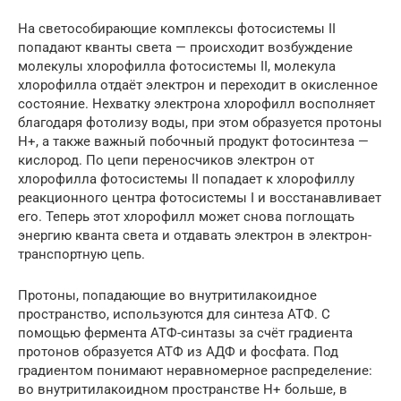
На светособирающие комплексы фотосистемы II
попадают кванты света — происходит возбуждение
молекулы хлорофилла фотосистемы II, молекула
хлорофилла отдаёт электрон и переходит в окисленное
состояние. Нехватку электрона хлорофилл восполняет
благодаря фотолизу воды, при этом образуется протоны
H+, а также важный побочный продукт фотосинтеза —
кислород. По цепи переносчиков электрон от
хлорофилла фотосистемы II попадает к хлорофиллу
реакционного центра фотосистемы I и восстанавливает
его. Теперь этот хлорофилл может снова поглощать
энергию кванта света и отдавать электрон в электрон-
транспортную цепь.
Протоны, попадающие во внутритилакоидное
пространство, используются для синтеза АТФ. С
помощью фермента АТФ-синтазы за счёт градиента
протонов образуется АТФ из АДФ и фосфата. Под
градиентом понимают неравномерное распределение:
во внутритилакоидном пространстве H+ больше, в