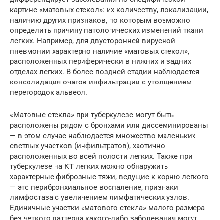
картине «матовых стекол»: их количеству, локализации,
наличию других признаков, по которым возможно
определить причину патологических изменений ткани
легких. Например, для двусторонней вирусной
пневмонии характерно наличие «матовых стекол»,
расположенных периферически в нижних и задних
отделах легких. В более поздней стадии наблюдается
консолидация очагов инфильтрации с утолщением
перегородок альвеол.
«Матовые стекла» при туберкулезе могут быть
расположены рядом с бронхами или диссеминированы
— в этом случае наблюдается множество маленьких
светлых участков (инфильтратов), хаотично
расположенных во всей полости легких. Также при
туберкулезе на КТ легких можно обнаружить
характерные фиброзные тяжи, ведущие к корню легкого
— это перибронхиальное воспаление, признаки
лимфостаза с увеличением лимфатических узлов.
Единичные участки «матового стекла» малого размера
без четкого паттерна какого-либо заболевания могут