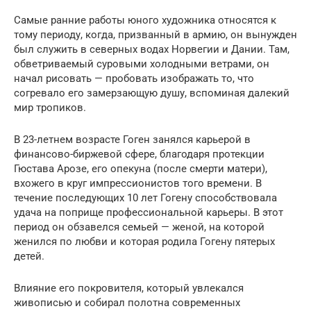
Самые ранние работы юного художника относятся к
тому периоду, когда, призванный в армию, он вынужден
был служить в северных водах Норвегии и Дании. Там,
обветриваемый суровыми холодными ветрами, он
начал рисовать — пробовать изображать то, что
согревало его замерзающую душу, вспоминая далекий
мир тропиков.
В 23-летнем возрасте Гоген занялся карьерой в
финансово-биржевой сфере, благодаря протекции
Гюстава Арозе, его опекуна (после смерти матери),
вхожего в круг импрессионистов того времени. В
течение последующих 10 лет Гогену способствовала
удача на поприще профессиональной карьеры. В этот
период он обзавелся семьей — женой, на которой
женился по любви и которая родила Гогену пятерых
детей.
Влияние его покровителя, который увлекался
живописью и собирал полотна современных