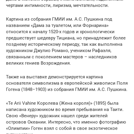
чертами интимности, лиризма, мечтательности.
Картина из собрания ГМИИ им. А.С. Пушкина под
названием «Дама за туалетом, или Форнарина»
относится к началу 1520-х годов и хронологически
предшествует шедевру Тициана, но принадлежит более
позднему историческому периоду, так как выполнена
художником Джулио Романо, учеником Рафаэля,
связанным с поколением мастеров – наследников
великих гениев Возрождения.
Также на выставке демонстрируется картина
основателя символизма в европейской живописи Поля
Гогена (1848–1903) из собрания ГМИИ им. А.С. Пушкина.
«Te Arii Vahine Королева (Жена короля)» (1895) была
написана художником во время пребывания на Таити.
Свою «Венеру» художник нашел среди жителей
островов Океании. Интересно, что именно фотографию
«Олимпии» Гоген взял с собой в свое экзотическое