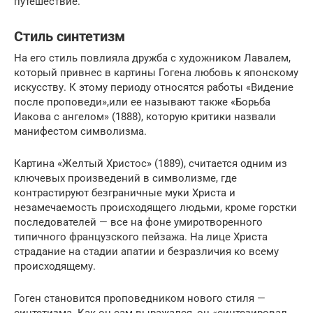
путешествие.
Стиль синтетизм
На его стиль повлияла дружба с художником Лавалем,
который привнес в картины Гогена любовь к японскому
искусству. К этому периоду относятся работы «Видение
после проповеди»,или ее называют также «Борьба
Иакова с ангелом» (1888), которую критики назвали
манифестом символизма.
Картина «Желтый Христос» (1889), считается одним из
ключевых произведений в символизме, где
контрастируют безграничные муки Христа и
незамечаемость происходящего людьми, кроме горстки
последователей — все на фоне умиротворенного
типичного французского пейзажа. На лице Христа
страдание на стадии апатии и безразличия ко всему
происходящему.
Гоген становится проповедником нового стиля —
синтетизма. Как он сам выражался, он «синтезировал