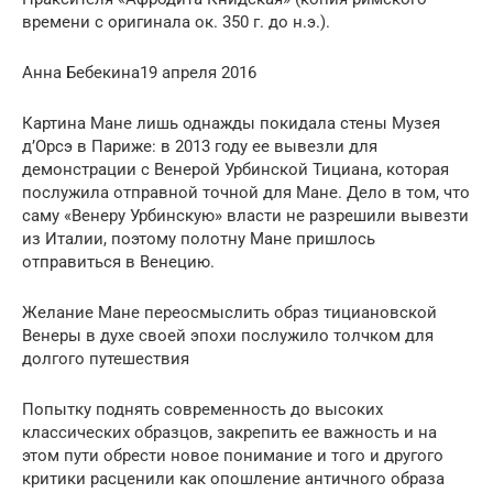
времени с оригинала ок. 350 г. до н.э.).
Анна Бебекина19 апреля 2016
Картина Мане лишь однажды покидала стены Музея
д’Орсэ в Париже: в 2013 году ее вывезли для
демонстрации с Венерой Урбинской Тициана, которая
послужила отправной точной для Мане. Дело в том, что
саму «Венеру Урбинскую» власти не разрешили вывезти
из Италии, поэтому полотну Мане пришлось
отправиться в Венецию.
Желание Мане переосмыслить образ тициановской
Венеры в духе своей эпохи послужило толчком для
долгого путешествия
Попытку поднять современность до высоких
классических образцов, закрепить ее важность и на
этом пути обрести новое понимание и того и другого
критики расценили как опошление античного образа