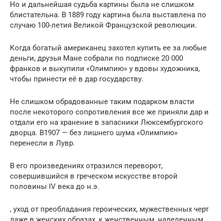
Но и дальнейшая судьба картины была не слишком
блистательна. В 1889 году картина была выставлена по
случаю 100-летия Великой Французской революции.
Когда богатый американец захотел купить ее за любые
деньги, друзья Мане собрали по подписке 20 000
франков и выкупили «Олимпию» у вдовы художника,
чтобы принести её в дар государству.
Не слишком обрадованные таким подарком власти
после некоторого сопротивления все же приняли дар и
отдали его на хранение в запасники Люксембургского
дворца. В1907 — без лишнего шума «Олимпию»
перенесли в Лувр.
В его произведениях отразился переворот,
совершившийся в греческом искусстве второй
половины IV века до н.э.
, уход от преобладания героических, мужественных черт
даже в женских образах, к женственным, наделенным