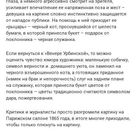
глаза, а немного агрессивно смотрит на зрителя,
усиливает впечатление ее напряженная поза и жест –
девушка на картине словно инстинктивно защищается
от нападок публики. На помощь к ней приходит ее
«рыцарь» – черный кот, проснувшийся от шелеста
бумаги, в которой принесла букет – подарок от
поклонника – черная служанка.
Если вернуться к «Венере Урбинской», то можно
оценить чувство юмора художника: маленькую собачку,
символ верности и домашнего уюта, он заменил на
черного взъерошенного кота, а готовящих приданное
(намек на брак и непорочность) слуг на заднем плане
на служанку, которая принесла букет цветов от
поклонника — цветы традиционно считаются символом
дара, пожертвования.
Критики и журналисты просто разгромили картину на
Парижском салоне 1865 года, в итоге многие приходили,
чтобы только плюнуть на картину.