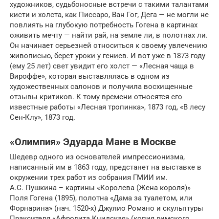
художников, судьбоносные встречи с такими талантами
кисти и холста, как Писсаро, Ван Гог, Дега — не могли не
повлиять на глубокую потребность Гогена в картинах
оживить мечту — найти рай, на земле ли, в полотнах ли.
Он начинает серьезней относиться к своему увлечению
живописью, берет уроки у гениев. И вот уже в 1873 году
(ему 25 лет) свет увидит его холст — «Лесная чаща в
Вироффе», которая выставлялась в одном из
художественных салонов и получила восхищенные
отзывы критиков. К тому времени относятся его
известные работы «Лесная тропинка», 1873 год, «В лесу
Сен-Клу», 1873 год.
«Олимпия» Эдуарда Мане в Москве
Шедевр одного из основателей импрессионизма,
написанный им в 1863 году, предстанет на выставке в
окружении трех работ из собрания ГМИИ им.
А.С. Пушкина – картины «Королева (Жена короля)»
Поля Гогена (1895), полотна «Дама за туалетом, или
Форнарина» (нач. 1520-х) Джулио Романо и скульптуры
Праксителя «Афродита Книдская» (копия римского