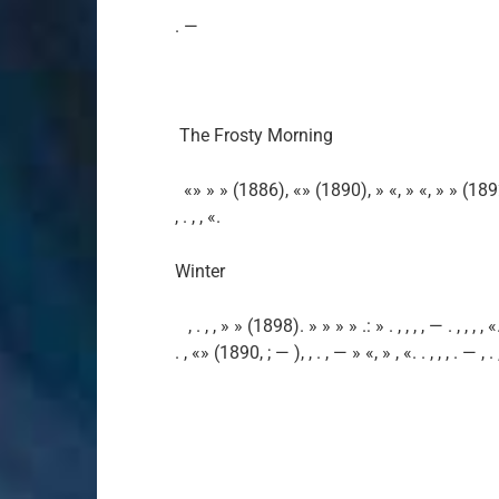
. —
The Frosty Morning
«» » » (1886), «» (1890), » «, » «, » » (1892 1903), .
, . , , «.
Winter
, . , , » » (1898). » » » » .: » . , , , , — . , , , ,
. , «» (1890, ; — ), , . , — » «, » , «. . , , , . — , . ,