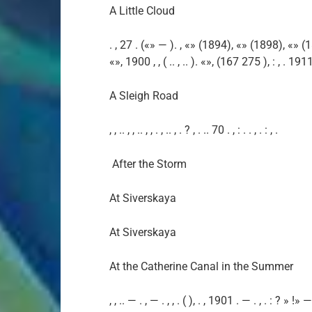
A Little Cloud
. , 27 . («» — ). , «» (1894), «» (1898), «» (
«», 1900 , , ( .. , .. ). «», (167 275 ), : , . 1911 . 
A Sleigh Road
, , .. , , .. , , . , .. , . ? , . .. 70 . , : . . , . : , .
After the Storm
At Siverskaya
At Siverskaya
At the Catherine Canal in the Summer
, , .. — . , — . , , . ( ), . , 1901 . — . , . : ? » !» —