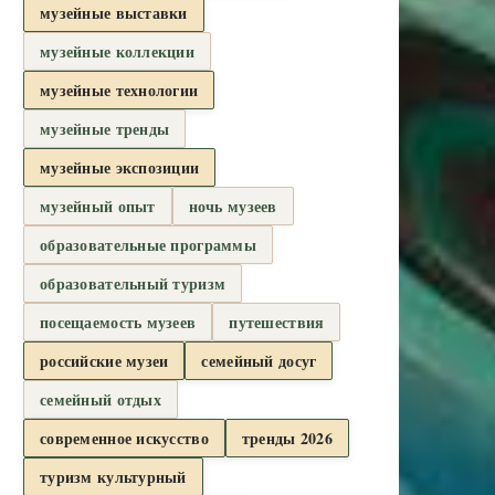
музейные выставки
музейные коллекции
музейные технологии
музейные тренды
музейные экспозиции
музейный опыт
ночь музеев
образовательные программы
образовательный туризм
посещаемость музеев
путешествия
российские музеи
семейный досуг
семейный отдых
современное искусство
тренды 2026
туризм культурный