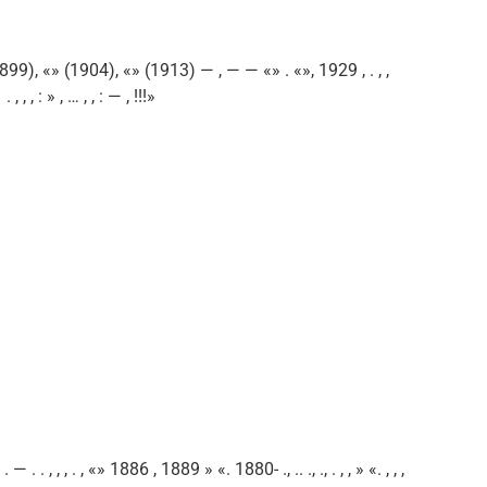
1899), «» (1904), «» (1913) — , — — «» . «», 1929 , . , ,
, , , : » , … , , : — , !!!»
 . — . . , , , . , «» 1886 , 1889 » «. 1880- ., .. ., ., . , , » «. , , ,