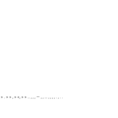
 . » » , » «, » » .. , , , — , , … , , , , . , . .