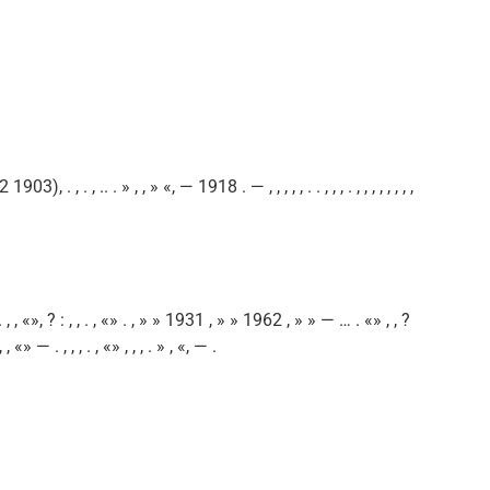
 , . , .. . » , , » «, — 1918 . — , , , , , . . , , , . , , , , , , , ,
 «. , , «», ? : , , . , «» . , » » 1931 , » » 1962 , » » — … . «» , , ?
 , «» — . , , , . , «» , , , . » , «, — .