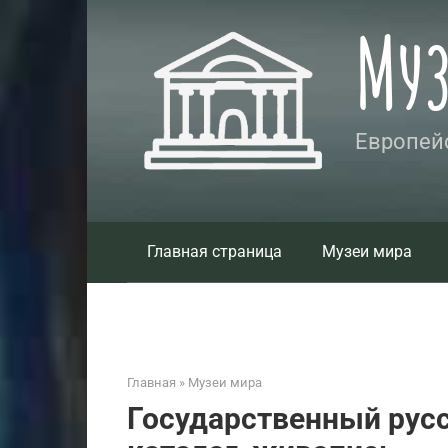
Перейти
Му
к
контенту
Европейс
Главная страница
Музеи мира
Главная
»
Музеи мира
Государственный русс