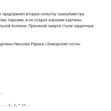
ик предпринял вторую попытку самоубийства.
му подъему, и он создал хорошие картины.
ельной болезни. Причиной смерти стали сердечные
картины Николая Рериха «Заморские гости»
. .
 .. .. . «, , «, — «» .. .