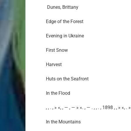
Dunes, Brittany
Edge of the Forest
Evening in Ukraine
First Snow
Harvest
Huts on the Seafront
In the Flood
, , . , » «, , — , — » «. , — . , , . , 1898 , , » «, . » »
In the Mountains