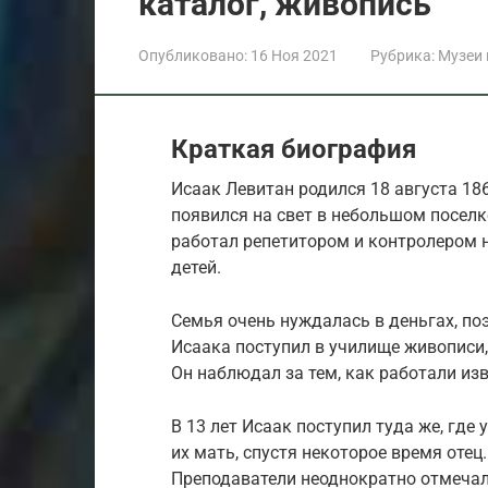
каталог, живопись
Опубликовано:
16 Ноя 2021
Рубрика:
Музеи
Краткая биография
Исаак Левитан родился 18 августа 186
появился на свет в небольшом поселк
работал репетитором и контролером 
детей.
Семья очень нуждалась в деньгах, по
Исаака поступил в училище живописи, 
Он наблюдал за тем, как работали из
В 13 лет Исаак поступил туда же, где 
их мать, спустя некоторое время оте
Преподаватели неоднократно отмечал