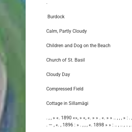
.
Burdock
Calm, Partly Cloudy
Children and Dog on the Beach
Church of St. Basil
Cloudy Day
Compressed Field
Cottage in Sillamägi
. , , » «. 1890 «», » «, «. » » . «. » » .. , , , » : .
. — , «. , 1896 : » . , , , «. 1898 » » : .. , .. , .. , ..