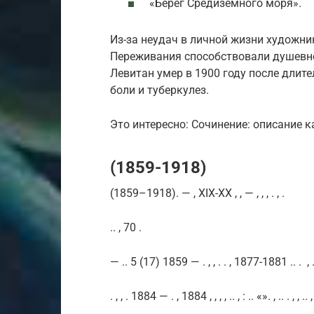
«Берег Средиземного моря».
Из-за неудач в личной жизни художн
Переживания способствовали душевно
Левитан умер в 1900 году после длит
боли и туберкулез.
Это интересно: Сочинение: описание 
(1859-1918)
(1859–1918). — , XIX-XX , , — , , , . , .
.. , 70 .
— .. 5 (17) 1859 — . , , . . , 1877-1881 .. . , .
. , , . 1884 — . , 1884 , , , , .. , : .. «». , .. . , , .. ,