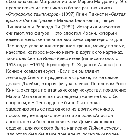
обозначающая Матримонио или Марию Магдалину. Это
предположение возникло в более ранних книгах
«Откровение тамплиеров»
(1997) Линн Пикнет и
«Святая
кровь и Святой Грааль
» Майкла Бейджента , Генри
Линкольна и Ричарда Ли (1982). Историки искусства
считают, что фигура — это апостол Иоанн, который
кажется женственным только из-за характерного для
Леонардо увлечения стиранием границ между полами,
качества, которое можно найти в других его картинах,
таких как
Святой Иоанн Креститель
(написано
около
1513 года). –1516). Кристофер Л. Ходапп и Алиса фон
Каннон комментируют: «Если он выглядит
женоподобным и нуждается в стрижке, то же самое
делает Джеймс, вторая фигура слева». По словам Росс
Кинга, эксперта по итальянскому искусству, появление
Марии Магдалины на последнем ужине не было бы
спорным, и у Леонардо не было бы повода
замаскировать ее под одного из других учеников,
поскольку ее широко почитали за роль «Апостол
апостолов» и был покровителем Доминиканского
ордена , для которого была написана
Тайная вечеря
.
Для этого был бы даже прецедент, поскольку более