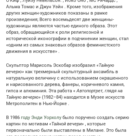
О’Киф , Луизу Невельсон. , Йоко Оно , MC Ричардс ,
Альма Томас и Джун Уэйн . Кроме того, изображения
других женщин-художников показаны в рамке
произведения; Всего восемьдесят две женщины-
художницы являются частью единого образа. Этот
образ, обращающийся к роли религиозной и
исторической иконографии в подчинении женщин, стал
«одним из самых знаковых образов феминистского
движения в искусстве» .
Скульптор Марисоль Эскобар изобразил
«Тайную
вечерю»
как трехмерный скульптурный ансамбль в
натуральную величину с использованием окрашенного
и нарисованного дерева, фанеры, коричневого камня,
гипса и алюминия. Эта работа «
Автопортрет, глядя на
Тайную вечерю»
(1982–84) находится в Музее искусств
Метрополитен в Нью-Йорке .
В 1986
году Энди Уорхолу
было поручено создать серию
картин по мотивам
«Тайной вечери»
, которые
первоначально были выставлены в Милане. Это была