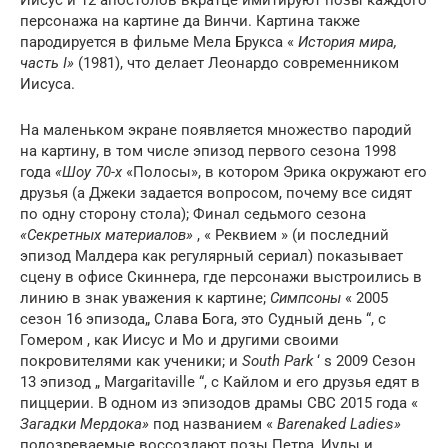
персонажа на картине да Винчи. Картина также
пародируется в фильме Мела Брукса «
История мира,
часть I»
(1981), что делает Леонардо современником
Иисуса.
На маленьком экране появляется множество пародий
на картину, в том числе эпизод
первого сезона
1998
года
«Шоу 70-х
«Полосы», в котором
Эрика
окружают его
друзья (а
Джеки
задается вопросом, почему все сидят
по одну сторону стола); Финал седьмого сезона
«Секретных материалов»
, «
Реквием
» (и последний
эпизод Малдера как регулярный сериал) показывает
сцену в офисе Скиннера, где персонажи выстроились в
линию в знак уважения к картине;
Симпсоны
«
2005
сезон 16 эпизода„
Слава Бога, это Судный день
“, с
Гомером
, как Иисус и
Мо
и другими своими
покровителями как ученики; и
South Park
‘
s 2009 Сезон
13 эпизод „
Margaritaville
“, с
Кайлом
и его друзья едят в
пиццерии. В одном из эпизодов драмы CBC 2015 года «
Загадки Мердока»
под названием «
Barenaked Ladies»
подозреваемые воссоздают позы Петра, Иуды и