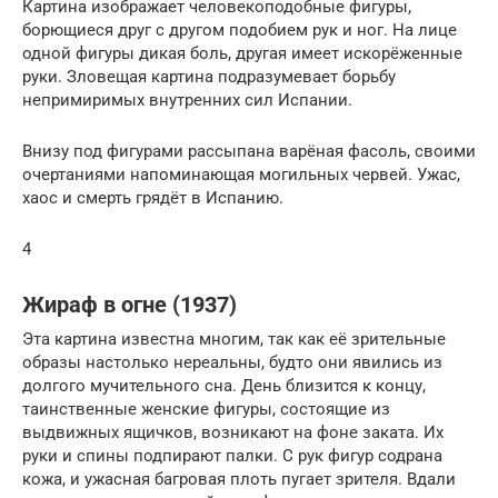
Картина изображает человекоподобные фигуры,
борющиеся друг с другом подобием рук и ног. На лице
одной фигуры дикая боль, другая имеет искорёженные
руки. Зловещая картина подразумевает борьбу
непримиримых внутренних сил Испании.
Внизу под фигурами рассыпана варёная фасоль, своими
очертаниями напоминающая могильных червей. Ужас,
хаос и смерть грядёт в Испанию.
4
Жираф в огне (1937)
Эта картина известна многим, так как её зрительные
образы настолько нереальны, будто они явились из
долгого мучительного сна. День близится к концу,
таинственные женские фигуры, состоящие из
выдвижных ящичков, возникают на фоне заката. Их
руки и спины подпирают палки. С рук фигур содрана
кожа, и ужасная багровая плоть пугает зрителя. Вдали