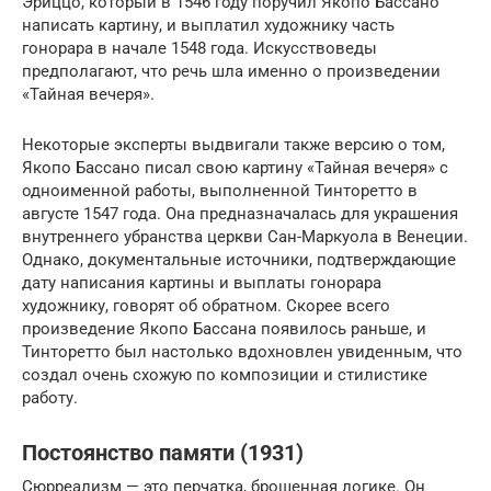
Эриццо, который в 1546 году поручил Якопо Бассано
написать картину, и выплатил художнику часть
гонорара в начале 1548 года. Искусствоведы
предполагают, что речь шла именно о произведении
«Тайная вечеря».
Некоторые эксперты выдвигали также версию о том,
Якопо Бассано писал свою картину «Тайная вечеря» с
одноименной работы, выполненной Тинторетто в
августе 1547 года. Она предназначалась для украшения
внутреннего убранства церкви Сан-Маркуола в Венеции.
Однако, документальные источники, подтверждающие
дату написания картины и выплаты гонорара
художнику, говорят об обратном. Скорее всего
произведение Якопо Бассана появилось раньше, и
Тинторетто был настолько вдохновлен увиденным, что
создал очень схожую по композиции и стилистике
работу.
Постоянство памяти (1931)
Сюрреализм — это перчатка, брошенная логике. Он