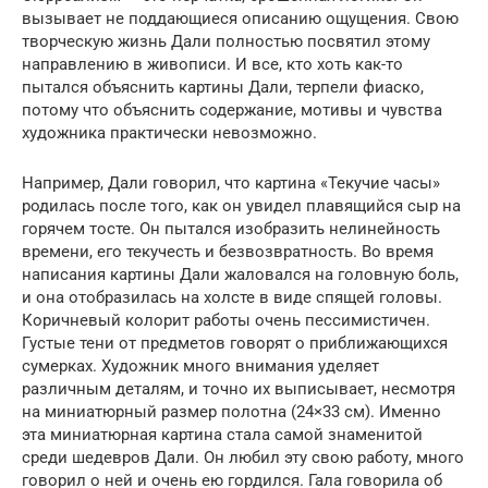
вызывает не поддающиеся описанию ощущения. Свою
творческую жизнь Дали полностью посвятил этому
направлению в живописи. И все, кто хоть как-то
пытался объяснить картины Дали, терпели фиаско,
потому что объяснить содержание, мотивы и чувства
художника практически невозможно.
Например, Дали говорил, что картина «Текучие часы»
родилась после того, как он увидел плавящийся сыр на
горячем тосте. Он пытался изобразить нелинейность
времени, его текучесть и безвозвратность. Во время
написания картины Дали жаловался на головную боль,
и она отобразилась на холсте в виде спящей головы.
Коричневый колорит работы очень пессимистичен.
Густые тени от предметов говорят о приближающихся
сумерках. Художник много внимания уделяет
различным деталям, и точно их выписывает, несмотря
на миниатюрный размер полотна (24×33 см). Именно
эта миниатюрная картина стала самой знаменитой
среди шедевров Дали. Он любил эту свою работу, много
говорил о ней и очень ею гордился. Гала говорила об