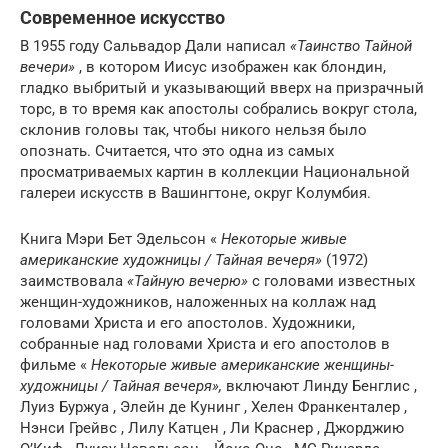
Современное искусство
В 1955 году Сальвадор Дали написал
«Таинство Тайной
вечери»
, в котором Иисус изображен как блондин,
гладко выбритый и указывающий вверх на призрачный
торс, в то время как апостолы собрались вокруг стола,
склонив головы так, чтобы никого нельзя было
опознать. Считается, что это одна из самых
просматриваемых картин в коллекции Национальной
галереи искусств в Вашингтоне, округ Колумбия.
Книга Мэри Бет Эдельсон «
Некоторые живые
американские художницы / Тайная вечеря»
(1972)
заимствовала
«Тайную вечерю»
с головами известных
женщин-художников, наложенных на коллаж над
головами Христа и его апостолов. Художники,
собранные над головами Христа и его апостолов в
фильме «
Некоторые живые американские женщины-
художницы / Тайная вечеря»,
включают Линду Бенглис ,
Луиз Буржуа , Элейн де Кунинг , Хелен Франкенталер ,
Нэнси Грейвс , Лилу Катцен , Ли Краснер , Джорджию