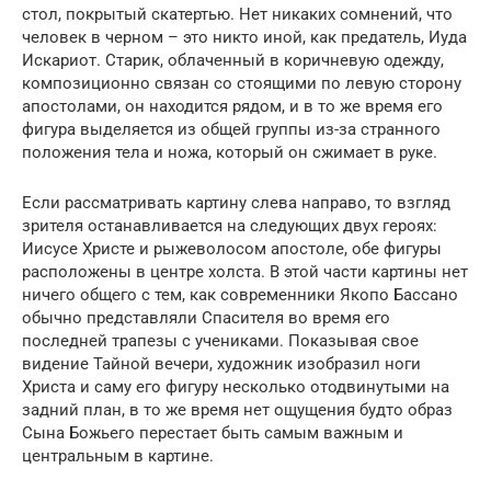
стол, покрытый скатертью. Нет никаких сомнений, что
человек в черном – это никто иной, как предатель, Иуда
Искариот. Старик, облаченный в коричневую одежду,
композиционно связан со стоящими по левую сторону
апостолами, он находится рядом, и в то же время его
фигура выделяется из общей группы из-за странного
положения тела и ножа, который он сжимает в руке.
Если рассматривать картину слева направо, то взгляд
зрителя останавливается на следующих двух героях:
Иисусе Христе и рыжеволосом апостоле, обе фигуры
расположены в центре холста. В этой части картины нет
ничего общего с тем, как современники Якопо Бассано
обычно представляли Спасителя во время его
последней трапезы с учениками. Показывая свое
видение Тайной вечери, художник изобразил ноги
Христа и саму его фигуру несколько отодвинутыми на
задний план, в то же время нет ощущения будто образ
Сына Божьего перестает быть самым важным и
центральным в картине.