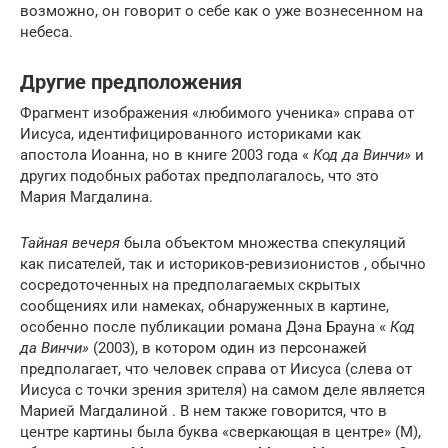
возможно, он говорит о себе как о уже вознесенном на
небеса.
Другие предположения
Фрагмент изображения «любимого ученика» справа от
Иисуса, идентифицированного историками как
апостола Иоанна, но в книге 2003 года «
Код да Винчи»
и
других подобных работах предполагалось, что это
Мария Магдалина.
Тайная вечеря
была объектом множества спекуляций
как писателей, так и историков-ревизионистов , обычно
сосредоточенных на предполагаемых скрытых
сообщениях или намеках, обнаруженных в картине,
особенно после публикации романа Дэна Брауна «
Код
да Винчи»
(2003), в котором один из персонажей
предполагает, что человек справа от Иисуса (слева от
Иисуса с точки зрения зрителя) на самом деле является
Марией Магдалиной . В нем также говорится, что в
центре картины была буква «сверкающая в центре» (М),