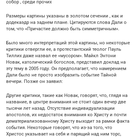
собор , среди прочих
Размеры картины указаны в золотом сечении , как и
додекаэдр на заднем плане. Цитируются слова Дали о
том, что «Причастие должно быть симметричным».
Было много интерпретаций этой картины, но некоторые
критики отвергли ее, а протестантский теолог Пауль
Тиллих даже назвал ее «мусором». Майкл Энтони
Новак, католический богослов, представил доклад на
эту тему в 2005 году. Он предполагает, что намерением
Дали было не просто изобразить событие Тайной
вечери. Позже он заявил:
Другие критики, такие как Новак, говорят, что, глядя на
название, в центре внимания не стоит один вечер две
тысячи лет назад. Отсутствие индивидуализации
апостолов, их недостаток внимания ко Христу и почти
дематериализованному Христу выходит за рамки факта
события. Некоторые говорят, что из-за того, что
Христос указывает на себя и парящий над ним торс,