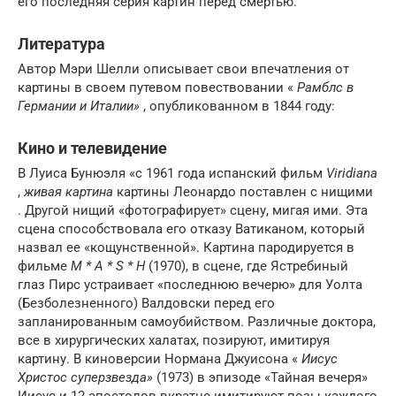
его последняя серия картин перед смертью.
Литература
Автор Мэри Шелли описывает свои впечатления от
картины в своем путевом повествовании «
Рамблс в
Германии и Италии»
, опубликованном в 1844 году:
Кино и телевидение
В Луиса Бунюэля «с 1961 года испанский фильм
Viridiana
,
живая картина
картины Леонардо поставлен с нищими
. Другой нищий «фотографирует» сцену, мигая ими. Эта
сцена способствовала его отказу Ватиканом, который
назвал ее «кощунственной». Картина пародируется в
фильме
M * A * S * H
(1970), в сцене, где Ястребиный
глаз Пирс устраивает «последнюю вечерю» для Уолта
(Безболезненного) Валдовски перед его
запланированным самоубийством. Различные доктора,
все в хирургических халатах, позируют, имитируя
картину. В киноверсии Нормана Джуисона «
Иисус
Христос суперзвезда»
(1973) в эпизоде ​​«Тайная вечеря»
Иисус и 12 апостолов вкратце имитируют позы каждого