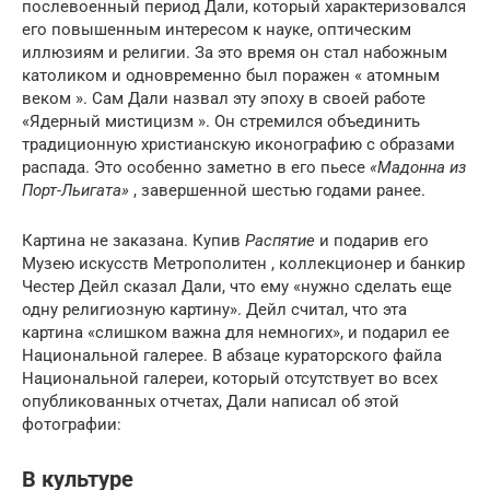
послевоенный период Дали, который характеризовался
его повышенным интересом к науке, оптическим
иллюзиям и религии. За это время он стал набожным
католиком и одновременно был поражен « атомным
веком ». Сам Дали назвал эту эпоху в своей работе
«Ядерный мистицизм ». Он стремился объединить
традиционную христианскую иконографию с образами
распада. Это особенно заметно в его пьесе
«Мадонна из
Порт-Льигата»
, завершенной шестью годами ранее.
Картина не заказана. Купив
Распятие
и подарив его
Музею искусств Метрополитен , коллекционер и банкир
Честер Дейл сказал Дали, что ему «нужно сделать еще
одну религиозную картину». Дейл считал, что эта
картина «слишком важна для немногих», и подарил ее
Национальной галерее. В абзаце кураторского файла
Национальной галереи, который отсутствует во всех
опубликованных отчетах, Дали написал об этой
фотографии:
В культуре