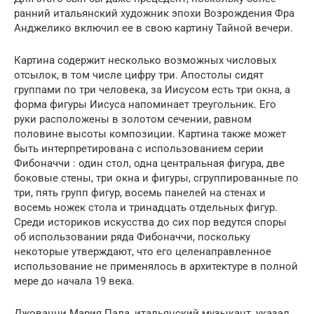
ранний итальянский художник эпохи Возрождения Фра
Анджелико включил ее в свою картину Тайной вечери.
Картина содержит несколько возможных числовых
отсылок, в том числе цифру три. Апостолы сидят
группами по три человека, за Иисусом есть три окна, а
форма фигуры Иисуса напоминает треугольник. Его
руки расположены в золотом сечении, равном
половине высоты композиции. Картина также может
быть интерпретирована с использованием серии
Фибоначчи : один стол, одна центральная фигура, две
боковые стены, три окна и фигуры, сгруппированные по
три, пять групп фигур, восемь панелей на стенах и
восемь ножек стола и тринадцать отдельных фигур.
Среди историков искусства до сих пор ведутся споры
об использовании ряда Фибоначчи, поскольку
некоторые утверждают, что его целенаправленное
использование не применялось в архитектуре в полной
мере до начала 19 века.
Джованни Мария Пала, итальянский музыкант, указал,