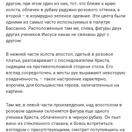
другом, при этом один из них, тот, что ближе к краю
холста, облачен в рубаху радужно-розового оттенка, а
второй – в изумрудно-зеленое одеяние. Эти цвета были
одними из самых часто используемых в палитре
Бассанно. Расположенные там же, слева, фигуры двух
других учеников Иисуса никак не связаны друг с
другом.
В нижней части холста апостол, одетый в розовое
платье, разговаривает с последователем Христа,
сидящим на противоположной стороне стола. Его
взгляд сосредоточен, а жесты рук выражают некоторую
озадаченность, – такое настроение характерно,
впрочем, для большинства героев, запечатленных на
картине.
Там же, в левой части произведения, над апостолом в
розовом одеянии склоняется фигура еще одного
ученика Христа, облаченного в черную рубаху. Он пьет
вино из стеклянного стакана, и боясь встретиться
взглядом с присутствующими, смотрит потупившись на