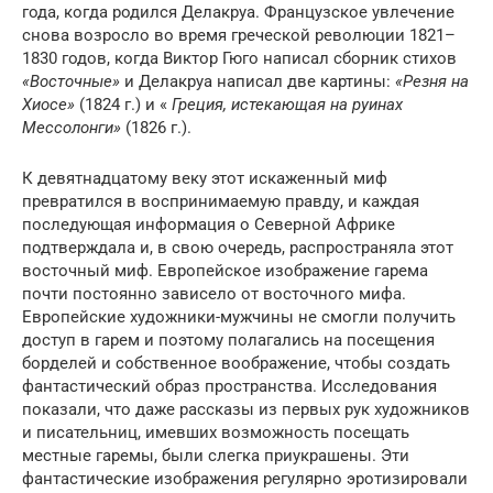
года, когда родился Делакруа. Французское увлечение
снова возросло во время греческой революции 1821–
1830 годов, когда Виктор Гюго написал сборник стихов
«Восточные»
и Делакруа написал две картины:
«Резня на
Хиосе»
(1824 г.) и «
Греция, истекающая на руинах
Мессолонги»
(1826 г.).
К девятнадцатому веку этот искаженный миф
превратился в воспринимаемую правду, и каждая
последующая информация о Северной Африке
подтверждала и, в свою очередь, распространяла этот
восточный миф. Европейское изображение гарема
почти постоянно зависело от восточного мифа.
Европейские художники-мужчины не смогли получить
доступ в гарем и поэтому полагались на посещения
борделей и собственное воображение, чтобы создать
фантастический образ пространства. Исследования
показали, что даже рассказы из первых рук художников
и писательниц, имевших возможность посещать
местные гаремы, были слегка приукрашены. Эти
фантастические изображения регулярно эротизировали