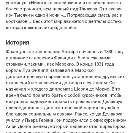
упомянул: «Никогда в своей жизни я не видел ничего
более странного, чем первый вид Танжера. Это сказка
из« Тысячи и одной ночи »… Потрясающая смесь рас и
костюмов … Весь этот мир движется с деятельностью,
которая кажется лихорадочной «.
История
Французское завоевание Алжира началось в 1830 году
и влияние отношения Франции с близлежащими
странами, такими , как Марокко. В конце 1831 года
король Луи Филипп направил в Марокко
дипломатическую партию для установления дружеских
отношений и заключения договора с султаном. Он
назначил молодого дипломата Шарля де Морне. В то
время было принято брать с собой художников, чтобы
визуально задокументировать путешествие. Делакруа
присоединился к дипломатической партии случайно
благодаря социальным связям. Ранее, когда Делакруа
учился у Пьера Герена , он подружился с однокурсником
Анри Дюпоншелем , который недавно стал директором
по сценическому дизайну в Парижской опере (а позже