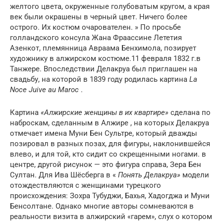
желтого цвета, окруженные голубоватым кругом, а края
век были окрашены в черный цвет. Ничего более
острого. Их костюм очарователен. » По просьбе
голландского консула Жана Фраассине Лететия
Азенкот, племянница Авраама Бенхимола, позирует
художнику в алжирском костюме.11 февраля 1832 г.в
Танжере. Впоследствии Делакруа был приглашен на
свадьбу, на которой в 1839 году родилась картина
La
Noce Juive au Maroc
.
Картина
«Алжирские женщины в их квартире»
сделана по
наброскам, сделанным в Алжире , на которых Делакруа
отмечает имена Муни Бен Сультре, который дважды
позировал в разных позах, для фигуры, наклонившейся
влево, и для той, кто сидит со скрещенными ногами. в
центре, другой рисунок — это фигура справа, Зера Бен
Султан. Для Ива Шёсберга в «
Понять Делакруа»
модели
отождествляются с женщинами турецкого
происхождения: Зохра Тубуджи, Бахья, Хадогджа и Муни
Бенсолтане. Однако многие авторы сомневаются в
реальности визита в алжирский «гарем», слух о котором