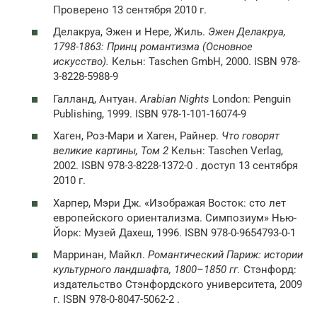
Проверено 13 сентября 2010 г.
Делакруа, Эжен и Нере, Жиль.
Эжен Делакруа,
1798-1863: Принц романтизма (Основное
искусство).
Кельн: Taschen GmbH, 2000. ISBN 978-
3-8228-5988-9
Галланд, Антуан.
Arabian Nights
London: Penguin
Publishing, 1999. ISBN 978-1-101-16074-9
Хаген, Роз-Мари и Хаген, Райнер.
Что говорят
великие картины, Том 2
Кельн: Taschen Verlag,
2002. ISBN 978-3-8228-1372-0 . доступ 13 сентября
2010 г.
Харпер, Мэри Дж. «Изображая Восток: сто лет
европейского ориентализма. Симпозиум» Нью-
Йорк: Музей Дахеш, 1996. ISBN 978-0-9654793-0-1
Марринан, Майкл.
Романтический Париж: истории
культурного ландшафта, 1800–1850 гг.
Стэнфорд:
издательство Стэнфордского университета, 2009
г. ISBN 978-0-8047-5062-2 .