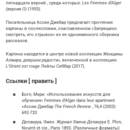
пятнадцати версий , среди которых:
Les Femmes d’Alger
(версия O)
(1955).
Писательница Ассия Джебар предлагает прочтение
картины в послесловии, озаглавленном «Запрещено
смотреть, его отрывок» из ее одноименного сборника
рассказов.
Картина находится в центре новой коллекции
Женщины
Алжира, девушки радости»,
включенной в коллекцию
L’Orient est rouge
Лейлы Себбар (2017).
Ссылки [ править ]
Богл, Мэри. «Использование искусств для
обучения» Femmes d’Alger dans leur apartment
«Ассии Джебар
The French Review
, 76,4 (2003):
692-720
Делакруа, Эжен.
Журнал Эжена Делакруа
E. Plon,
Nourrit et cie., Paris 1893. (Различные форматы)