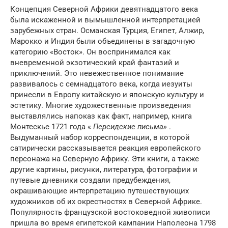
Концепция Северной Африки девятнадцатого века
была искаженной и вымышленной интерпретацией
зарубежных стран. Османская Турция, Египет, Алжир,
Марокко и Индия были объединены в загадочную
категорию «Восток». Он воспринимался как
вневременной экзотический край фантазий и
приключений. Это невежественное понимание
развивалось с семнадцатого века, когда иезуиты
принесли в Европу китайскую и японскую культуру и
эстетику. Многие художественные произведения
выставлялись напоказ как факт, например, книга
Монтескье 1721 года «
Персидские письма»
.
Выдуманный набор корреспонденции, в которой
сатирически рассказывается реакция европейского
персонажа на Северную Африку. Эти книги, а также
другие картины, рисунки, литература, фотографии и
путевые дневники создали предубеждения,
окрашивающие интерпретацию путешествующих
художников об их окрестностях в Северной Африке.
Популярность французской
востоковедной живописи
пришла во время египетской кампании Наполеона 1798