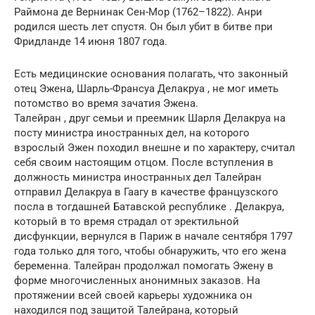
Раймона де Вернинак Сен-Мор (1762–1822). Анри
родился шесть лет спустя. Он был убит в битве при
Фридланде 14 июня 1807 года.
Есть медицинские основания полагать, что законный
отец Эжена, Шарль-Франсуа Делакруа , не мог иметь
потомство во время зачатия Эжена.
Талейран , друг семьи и преемник Шарля Делакруа на
посту министра иностранных дел, на которого
взрослый Эжен походил внешне и по характеру, считал
себя своим настоящим отцом. После вступления в
должность министра иностранных дел Талейран
отправил Делакруа в Гаагу в качестве французского
посла в тогдашней Батавской республике . Делакруа,
который в то время страдал от эректильной
дисфункции, вернулся в Париж в начале сентября 1797
года только для того, чтобы обнаружить, что его жена
беременна. Талейран продолжал помогать Эжену в
форме многочисленных анонимных заказов. На
протяжении всей своей карьеры художника он
находился под защитой Талейрана, который