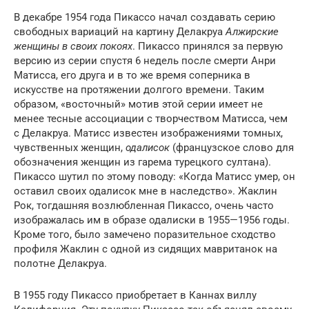
В декабре 1954 года Пикассо начал создавать серию
свободных вариаций на картину Делакруа
Алжирские
женщины в своих покоях
. Пикассо принялся за первую
версию из серии спустя 6 недель после смерти Анри
Матисса, его друга и в то же время соперника в
искусстве на протяжении долгого времени. Таким
образом, «восточный» мотив этой серии имеет не
менее тесные ассоциации с творчеством Матисса, чем
с Делакруа. Матисс известен изображениями томных,
чувственных женщин,
одалисок
(французское слово для
обозначения женщин из гарема турецкого султана).
Пикассо шутил по этому поводу: «Когда Матисс умер, он
оставил своих одалисок мне в наследство». Жаклин
Рок, тогдашняя возлюбленная Пикассо, очень часто
изображалась им в образе одалиски в 1955—1956 годы.
Кроме того, было замечено поразительное сходство
профиля Жаклин с одной из сидящих мавританок на
полотне Делакруа.
В 1955 году Пикассо приобретает в Каннах виллу