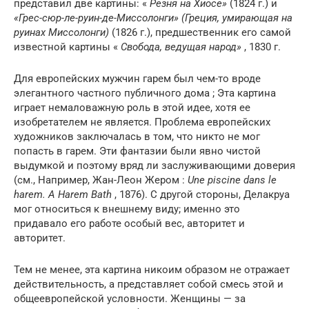
представил две картины: «
Резня на Хиосе»
(1824 г.) и
«Грес-сюр-ле-руин-де-Миссолонги» (Греция, умирающая на
руинах Миссолонги)
(1826 г.), предшественник его самой
известной картины «
Свобода,
ведущая
народ»
, 1830 г.
Для европейских мужчин гарем был чем-то вроде
элегантного частного публичного дома ; Эта картина
играет немаловажную роль в этой идее, хотя ее
изобретателем не является. Проблема европейских
художников заключалась в том, что никто не мог
попасть в гарем. Эти фантазии были явно чистой
выдумкой и поэтому вряд ли заслуживающими доверия
(см., Например, Жан-Леон Жером :
Une piscine dans le
harem. A Harem Bath
, 1876). С другой стороны, Делакруа
мог относиться к внешнему виду; именно это
придавало его работе особый вес, авторитет и
авторитет.
Тем не менее, эта картина никоим образом не отражает
действительность, а представляет собой смесь этой и
общеевропейской условности. Женщины — за