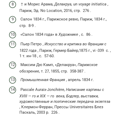
↑ и Морис Арама,
Делакруа, un voyage initiatica
,
Париж, Эд. No Location, 2016,
стр.
276 .
Салон 1834 г., Парижское ревю, Париж, 1834 г.,
стр.
8-9 .
«Салон 1834 года» в
Художнике
,
с.
86 .
Пьер Петро ,
Искусство и критика во Франции с
1822 года
, Париж, Гермер Байер,1875 г., vi -339
с.
,
1 т. ин-18 ,
с.
57-60.
Максим Дю Камп, «Делакруа»,
Парижское
обозрение, т. 27, 1855,
стр.
358-387 .
Промышленная Франция
, апрель 1834 г.
Pascale Auraix-Jonchière,
Написание картины с
XVIII — го
и
XIX — го
века, Бодлер, выставки,
художественные и поэтические передача экзегеза
, Клермон-Ферран, Прессы Universitaires Блез
Паскаль, 2003
р.
226 .