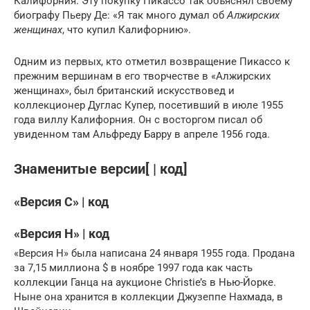
Калифорния. Эту покупку Пикассо так объяснял своему
биографу Пьеру Де: «Я так много думал об
Алжирских
женщинах
, что купил Калифорнию».
Одним из первых, кто отметил возвращение Пикассо к
прежним вершинам в его творчестве в «Алжирских
женщинах», был британский искусствовед и
коллекционер Дуглас Купер, посетивший в июле 1955
года виллу Калифорния. Он с восторгом писал об
увиденном там Альфреду Барру в апреле 1956 года.
Знаменитые версии[ | код]
«Версия C» | код
«Версия H» | код
«Версия H» была написана 24 января 1955 года. Продана
за 7,15 миллиона $ в ноябре 1997 года как часть
коллекции Ганца на аукционе Christie’s в Нью-Йорке.
Ныне она хранится в коллекции Джузеппе Нахмада, в