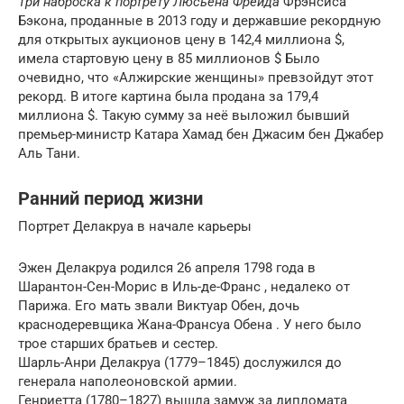
Три наброска к портрету Люсьена Фрейда
Фрэнсиса
Бэкона, проданные в 2013 году и державшие рекордную
для открытых аукционов цену в 142,4 миллиона $,
имела стартовую цену в 85 миллионов $ Было
очевидно, что «Алжирские женщины» превзойдут этот
рекорд. В итоге картина была продана за 179,4
миллиона $. Такую сумму за неё выложил бывший
премьер-министр Катара Хамад бен Джасим бен Джабер
Аль Тани.
Ранний период жизни
Портрет Делакруа в начале карьеры
Эжен Делакруа родился 26 апреля 1798 года в
Шарантон-Сен-Морис в Иль-де-Франс , недалеко от
Парижа. Его мать звали Виктуар Обен, дочь
краснодеревщика Жана-Франсуа Обена . У него было
трое старших братьев и сестер.
Шарль-Анри Делакруа (1779–1845) дослужился до
генерала наполеоновской армии.
Генриетта (1780–1827) вышла замуж за дипломата