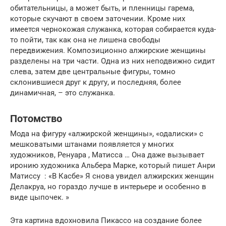
обитательницы, а может быть, и пленницы гарема,
которые скучают в своем заточении. Кроме них
имеется чернокожая служанка, которая собирается куда-
то пойти, так как она не лишена свободы
передвижения. Композиционно алжирские женщины
разделены на три части. Одна из них неподвижно сидит
слева, затем две центральные фигуры, томно
склонившиеся друг к другу, и последняя, более
динамичная, – это служанка.
Потомство
Мода на фигуру «алжирской женщины», «одалиски» с
мешковатыми штанами появляется у многих
художников, Ренуара , Матисса … Она даже вызывает
иронию художника Альбера Марке, который пишет Анри
Матиссу : «В Касбе» Я снова увидел алжирских женщин
Делакруа, но гораздо лучше в интерьере и особенно в
виде цыпочек. »
Эта картина вдохновила Пикассо на
создание
более