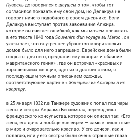
Пуарель
договорился с
шаушем о
том, чтобы тот
согласился показать ему свой дом, но Делакруа не
говорит ничего подобного в своем дневнике. Если
Делакруа выступает против завоевания Алжира,
которое он считает ошибкой, как мы можем прочитать
в его тексте 1840 года
Souvenirs d’un voyage au Maroc
, он
указывает, что внутреннее убранство мавританских
домов было для него запрещено. Еврейские дома были
открыты для него, предлагая ему «каприз и обаяние
мавританского гения» , где он встречал «красивых и
хорошеньких» женщин, одетых с достоинством, с
последующим точным описанием одежды,
соответствующей картине «
Женщины из Алжира» в их
квартиру.
.
в 25 января 1832 г.в Танжере художник попал под чары
жены и сестры Авраама Бенхимола, переводчика
французского консульства, которое он описал так: «Его
жена, его дочь и вообще все евреи — самые пикантные
в мире и очаровательно красиво. У его дочери, как я
полагаю, или у его сестры были очень странные глаза