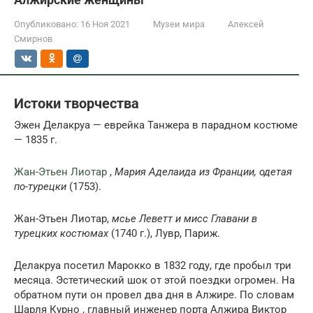
Опубликовано:
16 Ноя 2021
Музеи мира
Алексей
Смирнов
Истоки творчества
Эжен Делакруа — еврейка Танжера в парадном костюме
— 1835 г.
Жан-Этьен Лиотар
,
Мария Аделаида из Франции, одетая
по-турецки
(1753).
Жан-Этьен Лиотар,
мсье Леветт и мисс Главани в
турецких костюмах
(1740 г.), Лувр, Париж.
Делакруа посетил Марокко в 1832 году, где пробыл три
месяца. Эстетический шок от этой поездки огромен. На
обратном пути он провел два дня в Алжире. По словам
Шарля Курно , главный инженер порта Алжира Виктор