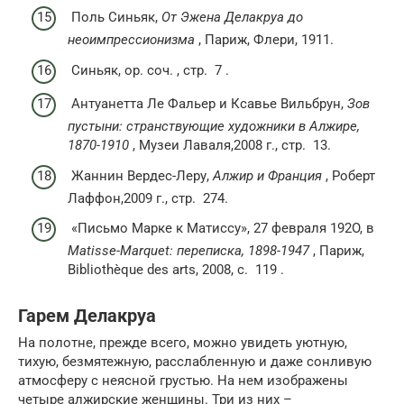
Поль Синьяк,
От Эжена Делакруа до
неоимпрессионизма
, Париж, Флери, 1911.
Синьяк,
op. соч.
,
стр.
7 .
Антуанетта Ле Фальер и Ксавье Вильбрун,
Зов
пустыни: странствующие художники в Алжире,
1870-1910
, Музеи Лаваля,2008 г.,
стр.
13.
Жаннин Вердес-Леру,
Алжир и Франция
, Роберт
Лаффон,2009 г.,
стр.
274.
«Письмо Марке к Матиссу», 27 февраля 192O, в
Matisse-Marquet: переписка, 1898-1947
, Париж,
Bibliothèque des arts, 2008,
с.
119 .
Гарем Делакруа
На полотне, прежде всего, можно увидеть уютную,
тихую, безмятежную, расслабленную и даже сонливую
атмосферу с неясной грустью. На нем изображены
четыре алжирские женщины. Три из них –