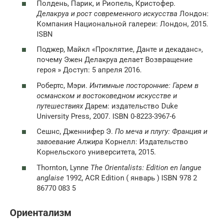
Полдень, Парик, и Риопель, Кристофер.
Делакруа и рост современного искусства
Лондон:
Компания Национальной галереи: Лондон, 2015.
ISBN
Поджер, Майкл «Проклятие, Данте и декаданс»,
почему Эжен Делакруа делает Возвращение
героя » Доступ: 5 апреля 2016.
Робертс, Мэри.
Интимные посторонние: Гарем в
османском и востоковедном искусстве и
путешествиях
Дарем: издательство Duke
University Press, 2007. ISBN 0-8223-3967-6
Сешнс, Дженнифер Э.
По меча и плугу: Франция и
завоевание Алжира
Корнелл: Издательство
Корнельского университета, 2015.
Thornton, Lynne
The Orientalists: Edition en langue
anglaise
1992, ACR Edition ( январь ) ISBN 978 2
86770 083 5
Ориентализм