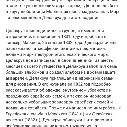
станет ее управляющим директором). Дюпоншель был
в кругу любовницы Морнея, актрисы мадемуазель Марс
, и рекомендовал Делакруа для этого задания.
Делакруа присоединился к группе, и вместе они
отправились в плавание в 1831 году и прибыли в
Танжер, Марокко, 25 января 1832 года. Делакруа очень
наслаждался атмосферой, цветами, предметами,
людьми и архитектурой этого экзотического мира.
Делакруа все записывал в свои дневники. За шесть
месяцев своего путешествия Делакруа заполнил семь
больших альбомов и создал альбом из восемнадцати
акварелей. Делакруа приглашали в еврейские семьи
для рисования. В его журнале за 1832 год подробно
рассказывается об одежде, внутреннем убранстве и
праздниках еврейских семей, а также он нарисовал
несколько небольших зарисовок еврейских семей и
домашних хозяйств. Позже он написал по ним работы «
Еврейская свадьба в Марокко»
(1841 г.) и «
Еврейская
невеста»
(1832 г.). Делакруа обнаружил, что рисовать
арабских женщин значительно труднее из-за