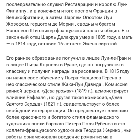
последовательно служил Реставрации и королю Луи-
Филиппу , и в конечном итоге послом Франции в
Великобритании, а затем Шарлем Огюстом Луи
Жозефом, герцогом де Морни , сводным братом
Наполеон III и спикер французской палаты общин. Его
законный отец Шарль Делакруа умер в 1805 году, а мать
— в 1814 году, оставив 16-летнего Эжена сиротой.
Его раннее образование получил в лицее Луи-ле-Гран и
в лицее Пьера Корнеля в Руане, где он погрузился в
классику и получил награды за рисование. В 1815 году
он начал свое обучение у Пьера-Нарцисса Герена в
неоклассическом стиле Жака-Луи Давида . Комиссия
ранней церкви,
«Дева урожая»
(1819 г.), демонстрирует
влияние Рафаэля , но другая такая комиссия,
«Дева
Святого Сердца»
(1821 г.), свидетельствует о более
свободной интерпретации. Он предшествует влиянию
более красочного и богатого стиля фламандского
художника эпохи барокко Питера Поля Рубенса и его
коллеги-французского художника Теодора Жерико , чьи
работы ознаменовали введение романтизма в