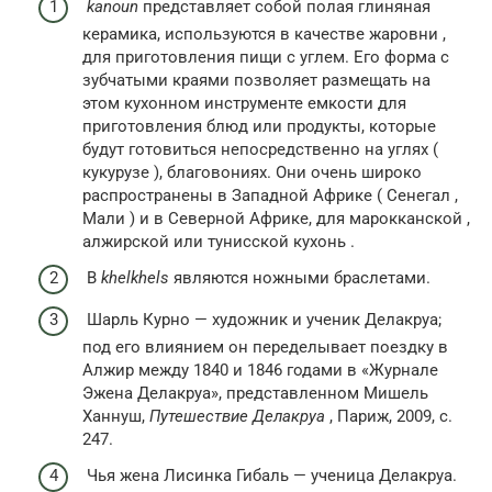
kanoun
представляет собой полая глиняная
керамика, используются в
качестве
жаровни
,
для приготовления пищи с углем.
Его форма с
зубчатыми краями позволяет размещать на
этом кухонном инструменте емкости для
приготовления блюд или продукты, которые
будут готовиться непосредственно на углях (
кукурузе
), благовониях.
Они очень широко
распространены в
Западной Африке
(
Сенегал
,
Мали
) и в Северной Африке, для
марокканской
,
алжирской
или
тунисской
кухонь
.
В
khelkhels
являются ножными браслетами.
Шарль Курно — художник и ученик Делакруа;
под его влиянием он переделывает поездку в
Алжир между 1840 и 1846 годами в «Журнале
Эжена Делакруа», представленном Мишель
Ханнуш,
Путешествие Делакруа
, Париж, 2009, с.
247.
Чья жена Лисинка Гибаль — ученица Делакруа.