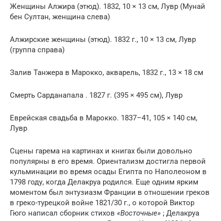
Женщины Алжира (этюд). 1832, 10 × 13 см, Лувр (Мунай
бен Султан, женщина слева)
Алжирские женщины (этюд). 1832 г., 10 × 13 см, Лувр
(группа справа)
Залив Танжера в Марокко, акварель, 1832 г., 13 × 18 см
Смерть Сарданапала . 1827 г. (395 × 495 см), Лувр
Еврейская свадьба в Марокко. 1837–41, 105 × 140 см,
Лувр
Сцены гарема на картинах и книгах были довольно
популярны в его время. Ориентализм достигла первой
кульминации во время осады Египта по Наполеоном в
1798 году, когда Делакруа родился. Еще одним ярким
моментом был энтузиазм Франции в отношении греков
в
греко-турецкой войне
1821/30 г., о которой Виктор
Гюго написал сборник стихов
«Восточные»
; Делакруа