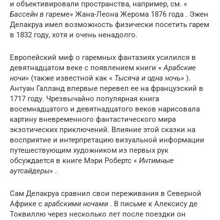
и объективировали пространства, например, см. «
Бассейн в гареме»
Жана-Леона Жерома 1876 ​​года . Эжен
Делакруа имел возможность физически посетить гарем
в 1832 году, хотя и очень ненадолго.
Европейский миф о гаремных фантазиях усилился в
девятнадцатом веке с появлением книги «
Арабские
ночи»
(также известной как «
Тысяча и одна ночь»
).
Антуан Галланд впервые перевел ее на французский в
1717 году. Чрезвычайно популярная книга
восемнадцатого и девятнадцатого веков нарисовала
картину вневременного фантастического мира
экзотических приключений. Влияние этой сказки на
восприятие и интерпретацию визуальной информации
путешествующим художником из первых рук
обсуждается в книге Мэри Робертс «
Интимные
аутсайдеры»
.
Сам Делакруа сравнил свои переживания в Северной
Африке с
арабскими ночами
. В письме к Алексису де
Токвиллю через несколько лет после поездки он