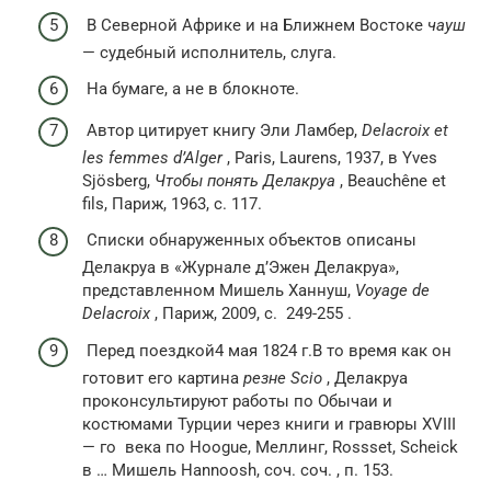
В Северной Африке и на Ближнем Востоке
чауш
— судебный исполнитель, слуга.
На бумаге, а не в блокноте.
Автор цитирует книгу Эли Ламбер,
Delacroix et
les femmes d’Alger
, Paris, Laurens, 1937, в Yves
Sjösberg,
Чтобы понять Делакруа
, Beauchêne et
fils, Париж, 1963, с. 117.
Списки обнаруженных объектов описаны
Делакруа в «Журнале д’Эжен Делакруа»,
представленном Мишель Ханнуш,
Voyage de
Delacroix
, Париж, 2009,
с.
249-255 .
Перед поездкой4 мая 1824 г.В то время как он
готовит его картина
резне Scio
, Делакруа
проконсультируют работы по Обычаи и
костюмами Турции через книги и гравюры
XVIII
— го
века по Hoogue, Меллинг, Rossset, Scheick
в … Мишель Hannoosh,
соч. соч.
, п. 153.