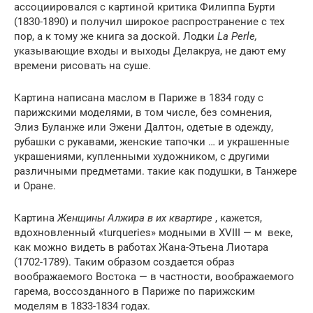
ассоциировался с картиной критика Филиппа Бурти
(1830-1890) и получил широкое распространение с тех
пор, а к тому же книга за доской. Лодки
La Perle,
указывающие входы и выходы Делакруа, не дают ему
времени рисовать на суше.
Картина написана маслом в Париже в 1834 году с
парижскими моделями, в том числе, без сомнения,
Элиз Буланже или Эжени Далтон, одетые в одежду,
рубашки с рукавами, женские тапочки … и украшенные
украшениями, купленными художником, с другими
различными предметами. такие как подушки, в Танжере
и Оране.
Картина
Женщины Алжира в их квартире
, кажется,
вдохновленный «turqueries» модными в
XVIII — м
веке,
как можно видеть в работах Жана-Этьена Лиотара
(1702-1789). Таким образом создается образ
воображаемого Востока — в частности, воображаемого
гарема, воссозданного в Париже по парижским
моделям в 1833-1834 годах.