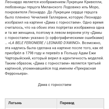
Леонардо является изображением Лукреции Кривелли,
любовницы герцога Миланского Лодовико иль Моро,
покровителя Леонардо. До Лукреции сердце герцога
было пленено Чечилией Галлерани, которую Леонардо
изобразил на картине «Дама с горностаем». Одно время
считалось, что на обоих этих портретах изображена одна
и та же женщина, поэтому в левом верхнем углу «Дамы
с горностаем» указано (c орфографическими ошибками)
…
«LA BELE FERIONIERE / LEONARD D’AWINCI»
. Возможно,
эта надпись была сделана на картине после того, как её
приобрёл в 1798 году и перевёз в Польшу Адам Ежи
Чарторыйский, который верил в идентичность моделей.
Таким образом, «Дама с горностаем» является третьей
картиной, упоминавшейся под именем «Прекрасная
Ферроньера».
Дама с горностаем
Латынь
Перевод