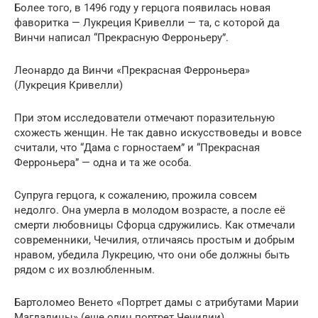
Более того, в 1496 году у герцога появилась новая
фаворитка — Лукреция Кривелли — та, с которой да
Винчи написал “Прекрасную Ферроньеру”.
Леонардо да Винчи «Прекрасная Ферроньера»
(Лукреция Кривелли)
При этом исследователи отмечают поразительную
схожесть женщин. Не так давно искусствоведы и вовсе
считали, что “Дама с горностаем” и “Прекрасная
Ферроньера” — одна и та же особа.
Супруга герцога, к сожалению, прожила совсем
недолго. Она умерла в молодом возрасте, а после её
смерти любовницы Сфорца сдружились. Как отмечали
современники, Чечилия, отличаясь простым и добрым
нравом, убедила Лукрецию, что они обе должны быть
рядом с их возлюбленным.
Бартоломео Венето «Портрет дамы с атрибутами Марии
Магдалины» (еще один портрет Чечилии)