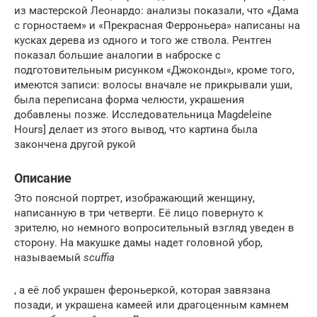
из мастерской Леонардо: анализы показали, что «Дама
с горностаем» и «Прекрасная Ферроньера» написаны на
кусках дерева из одного и того же ствола. Рентген
показал большие аналогии в наброске с
подготовительным рисунком «Джоконды», кроме того,
имеются записи: волосы вначале не прикрывали уши,
была переписана форма челюсти, украшения
добавлены позже. Исследовательница Magdeleine
Hours] делает из этого вывод, что картина была
закончена другой рукой
Описание
Это поясной портрет, изображающий женщину,
написанную в три четверти. Её лицо повернуто к
зрителю, но немного вопросительный взгляд уведен в
сторону. На макушке дамы надет головной убор,
называемый
scuffia
, а её лоб украшен фероньеркой, которая завязана
позади, и украшена камеей или драгоценным камнем