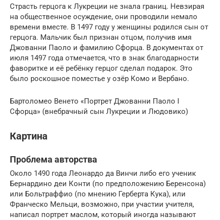
Страсть герцога к Лукреции не знала границ. Невзирая
на общественное осуждение, они проводили немало
времени вместе. В 1497 году у женщины родился сын от
герцога. Мальчик был признан отцом, получив имя
Джованни Паоло и фамилию Сфорца. В документах от
июля 1497 года отмечается, что в знак благодарности
фаворитке и её ребёнку герцог сделал подарок. Это
было роскошное поместье у озёр Комо и Вербано.
Бартоломео Венето «Портрет Джованни Паоло I
Сфорца» (внебрачный сын Лукреции и Людовико)
Картина
Проблема авторства
Около 1490 года Леонардо да Винчи либо его ученик
Бернардино деи Конти (по предположению Беренсона)
или Больтраффио (по мнению Герберта Кука), или
Франческо Мельци, возможно, при участии учителя,
написал портрет маслом, который иногда называют