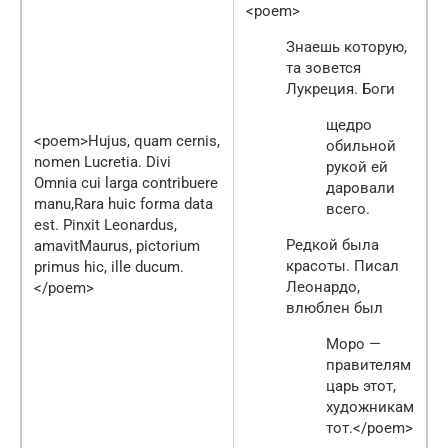
<poem>
Знаешь которую,
та зовется
Лукреция. Боги
щедро
<poem>Hujus, quam cernis,
обильной
nomen Lucretia. Divi
рукой ей
Omnia cui larga contribuere
даровали
manu,Rara huic forma data
всего.
est. Pinxit Leonardus,
Редкой была
amavitMaurus, pictorium
красоты. Писал
primus hic, ille ducum.
Леонардо,
</poem>
влюблен был
Моро —
правителям
царь этот,
художникам
тот.</poem>