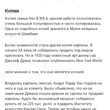
Копии
Копия семьи Хан В XIX в. данная работа пользовалась
очень большой популярностью и часто копировалась.
Одна из подобных копий хранится в Музее изящных
искусств Шамбери
Более знаменитой стала другая копия картины. В
начале XX века её собирались продать под видом
оригинала. Но в 1920 году известный арт-дилер сэр
Джозеф Дувин позволил опубликовать
New York World
свое мнение о том, что она является копией .
Владелец картины, миссис Андрэ Ларду Хан подала на
него в суд за клевету. Было объявлено, что из-за
замечания Дувина пошла крахом их сделка по продаже
картины: будто бы анонимный меценат собирался
купить её за 225 тыс. долл. и подарить Институту
искусства Канзас-Сити. Теперь же вообще никто не