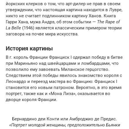
йоркских клерков о том, что арт-дилер не прав в своем
утверждении, что настоящая картина находится в Лувре,
никто не считает подлинником картину Ханов. Книга
Гарри Хана, мужа Андрэ, об этом событии —
The Rape of
La Belle
(1946) является классическим примером теории
заговора на почве мира искусства.
История картины
В г. король Франции Франциск I одержал победу в битве
при Мариньяно над швейцарцами и ломбардцами, что
позволило ему завоевать Миланское герцогство.
Следствием этой победы явилось знакомство короля с
Леонардо и переезд мастера во Францию: Франциск I
становится его новым патроном. Вероятно, в это время
портрет, также как и «Мона Лиза», оказывается во
дворце короля Франции.
Бернардино деи Конти или Амброджио де Предис.
«Портрет молодой женщины, предположительно Бьянки