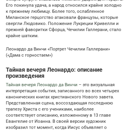
Его покинула удача, а народ относился крайне холодно
к прежнему любимцу. Более того, ослабленное
Миланское герцогство атаковали французы, которые
свергли Людовико. Положение Лукреции Кривелли и
прежней фаворитки Сфорца, Чечилии Галлерани, стало
крайне шатким.
Леонардо да Винчи «Портрет Чечилии Галлерани»
(«Дама с горностаем»)
Тайная вечеря Леонардо: описание
произведения
Тайная вечеря Леонардо да Винчи
– это визуальная
интерпретация события, записанного во всех четырех
канонических книгах христианского Нового завета.
Представленная сцена, воссоздающая последнюю
трапезу Христа с его учениками, наиболее
соответствует описанию, изложенному в 13 главе
Евангелие от Иоанна. В своей версии художник
изобразил тот момент, когда Иисус объявляет о