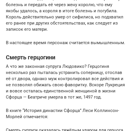
болезнь и передать её через жену королю, что ему
якобы удалось, а короля в итоге болезнь и погубила.
Король действительно умер от сифилиса, но подхватил
его ранее при других обстоятельствах, как следует из
записок его матери.
В настоящее время персонаж считается вымышленным.
Смерть герцогини
А что же законная супруга Людовико? Герцогиня
несколько раз пыталась устранить соперницу, отослав
её от двора, однако муж контролировал все действия и
не позволял обижать свою фаворитку. Вскоре Лукреция
и вовсе осталась единственной женщиной в жизни
Сфорца — Беатриче умерла в тот же, 1497 год.
В книге “История династии Сфорца” Леси Коллинсон-
Морлей отмечается:
Смерть супруги оказалась тяжёлым ударом для герцога.