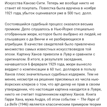
Искусства Канзас-Сити. Теперь же вообще никто не
станет её покупать. Повестка была вручена в ноябре
1921 года, убыток оценивался уже в 500 тыс. долл.
Состоявшийся судебный процесс оказался весьма
громким. Дело слушалось в Нью-Йорке специально
отобранным жюри, которое было выбрано из людей, не
слышавших о да Винчи и не разбирающихся в
атрибуции. В качестве свидетелей было привлечено
множество самых известных искусствоведов той
эпохи. Картину Ханов привезли в Лувр и сравнили с
оригиналом. В итоге, в результате заседания,
начавшегося 6 фервраля 1929 года, жюри вынесло
вердикт о компенсации в 60 тыс. долларов в пользу
Ханов плюс значительных судебных издержек. Тем не
менее, несмотря на решение присяжных из числа нью-
йоркских клерков о том, что арт-дилер не прав в своем
утверждении, что настоящая картина находится в Лувре,
никто не считает подлинником картину Ханов. Книга
Гарри Хана, мужа Андрэ, об этом событии —
The Rape of
La Belle
(1946) является классическим примером теории