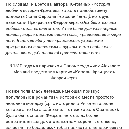
По словам Ги Бретона, автора 10-томных
«Историй
любви в истории Франции»
, король полюбил жену
адвоката Жана Феррона
(madame Ferron),
которую
называли Прекрасная Ферроньера.
«Она была изящна,
соблазнительна, элегантна. У нее были длинные чёрные
волосы, выразительные синие глаза, красивейшие в мире
ноги. В центре лба у неё красовалось украшение,
прикреплённое шёлковым шнурком, и эта необычная
деталь лишь добавляла ей привлекательности».
В 1810 году на парижском Салоне художник Alexandre
Menjaud представил картину «Король Франциск и
Ферроньера».
Позже появилась легенда, имеющая привкус
популярных в романтизм историй о мести простого
человека монарху (ср. с историей о Риголетто, дочь
которого по Гюго соблазнил тот же король Франциск),
будто бы господин Феррон, не в силах более
сопротивляться домогательствам короля к его жене,
зачастил по борделям, чтобы подхватить венерическую