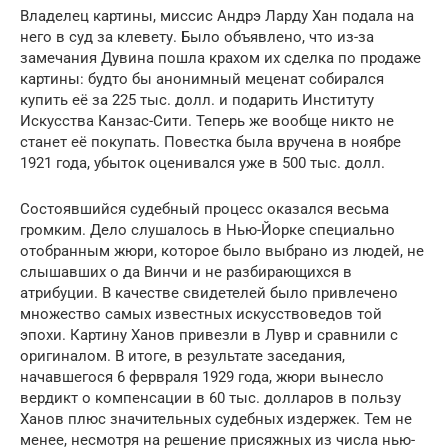
Владелец картины, миссис Андрэ Ларду Хан подала на
него в суд за клевету. Было объявлено, что из-за
замечания Дувина пошла крахом их сделка по продаже
картины: будто бы анонимный меценат собирался
купить её за 225 тыс. долл. и подарить Институту
Искусства Канзас-Сити. Теперь же вообще никто не
станет её покупать. Повестка была вручена в ноябре
1921 года, убыток оценивался уже в 500 тыс. долл.
Состоявшийся судебный процесс оказался весьма
громким. Дело слушалось в Нью-Йорке специально
отобранным жюри, которое было выбрано из людей, не
слышавших о да Винчи и не разбирающихся в
атрибуции. В качестве свидетелей было привлечено
множество самых известных искусствоведов той
эпохи. Картину Ханов привезли в Лувр и сравнили с
оригиналом. В итоге, в результате заседания,
начавшегося 6 фервраля 1929 года, жюри вынесло
вердикт о компенсации в 60 тыс. долларов в пользу
Ханов плюс значительных судебных издержек. Тем не
менее, несмотря на решение присяжных из числа нью-