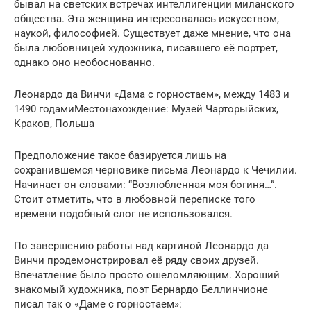
бывал на светских встречах интеллигенции миланского
общества. Эта женщина интересовалась искусством,
наукой, философией. Существует даже мнение, что она
была любовницей художника, писавшего её портрет,
однако оно необоснованно.
Леонардо да Винчи «Дама с горностаем», между 1483 и
1490 годамиМестонахождение: Музей Чарторыйских,
Краков, Польша
Предположение такое базируется лишь на
сохранившемся черновике письма Леонардо к Чечилии.
Начинает он словами: “Возлюбленная моя богиня…”.
Стоит отметить, что в любовной переписке того
времени подобный слог не использовался.
По завершению работы над картиной Леонардо да
Винчи продемонстрировал её ряду своих друзей.
Впечатление было просто ошеломляющим. Хороший
знакомый художника, поэт Бернардо Беллинчионе
писал так о «Даме с горностаем»: