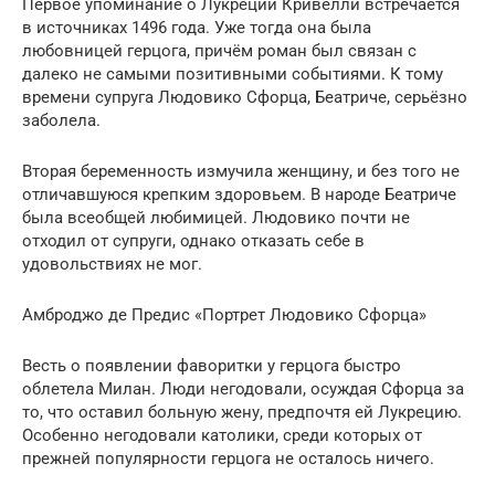
Первое упоминание о Лукреции Кривелли встречается
в источниках 1496 года. Уже тогда она была
любовницей герцога, причём роман был связан с
далеко не самыми позитивными событиями. К тому
времени супруга Людовико Сфорца, Беатриче, серьёзно
заболела.
Вторая беременность измучила женщину, и без того не
отличавшуюся крепким здоровьем. В народе Беатриче
была всеобщей любимицей. Людовико почти не
отходил от супруги, однако отказать себе в
удовольствиях не мог.
Амброджо де Предис «Портрет Людовико Сфорца»
Весть о появлении фаворитки у герцога быстро
облетела Милан. Люди негодовали, осуждая Сфорца за
то, что оставил больную жену, предпочтя ей Лукрецию.
Особенно негодовали католики, среди которых от
прежней популярности герцога не осталось ничего.