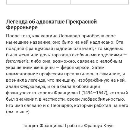
Легенда об адвокатше Прекрасной
Ферроньере
После того, как картина Леонардо приобрела свое
нынешнее название, оно было на ней надписано. Эта
поздняя французская надпись означает, что моделью
была жена или дочь торговца скобяными изделиями —
ferronnier’
а; либо она, возможно, связана с налобным
украшением женщины — фероньеркой. Затем
наименование профессии превратилось в фамилию, и
возникла легенда, что женщину, изображённую на ней,
звали
Ферроньера
, и она была любовницей
французского короля Франциска I (1494—1547), который
был знаменит, в частности, своей любвеобильностью.
Его имя связано и с Леонардо, который работал на него
(см. выше).
Портрет Франциска I работы Франсуа Клуэ