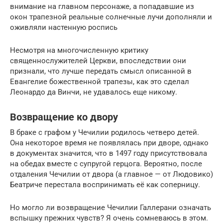
внимание на главном персонаже, а попадавшие из
окон трапезной реальные солнечные лучи дополняли и
оживляли настенную роспись
Несмотря на многочисленную критику
священнослужителей Церкви, впоследствии они
признали, что лучше передать смысл описанной в
Евангелие божественной трапезы, как это сделал
Леонардо да Винчи, не удавалось еще никому.
Возвращение ко двору
В браке с графом у Чечилии родилось четверо детей.
Она некоторое время не появлялась при дворе, однако
в документах значится, что в 1497 году присутствовала
на обедах вместе с супругой герцога. Вероятно, после
отдаления Чечилии от двора (а главное — от Людовико)
Беатриче перестала воспринимать её как соперницу.
Но могло ли возвращение Чечилии Галлерани означать
вспышку прежних чувств? Я очень сомневаюсь в этом.