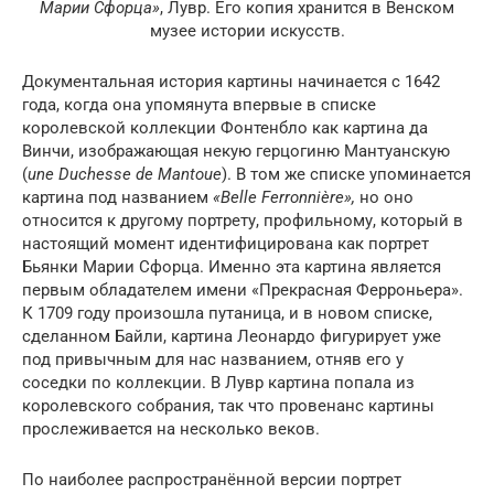
Марии Сфорца»
, Лувр. Его копия хранится в Венском
музее истории искусств.
Документальная история картины начинается с 1642
года, когда она упомянута впервые в списке
королевской коллекции Фонтенбло как картина да
Винчи, изображающая некую герцогиню Мантуанскую
(
une Duchesse de Mantoue
). В том же списке упоминается
картина под названием
«Belle Ferronnière»,
но оно
относится к другому портрету, профильному, который в
настоящий момент идентифицирована как портрет
Бьянки Марии Сфорца. Именно эта картина является
первым обладателем имени «Прекрасная Ферроньера».
К 1709 году произошла путаница, и в новом списке,
сделанном Байли, картина Леонардо фигурирует уже
под привычным для нас названием, отняв его у
соседки по коллекции. В Лувр картина попала из
королевского собрания, так что провенанс картины
прослеживается на несколько веков.
По наиболее распространённой версии портрет