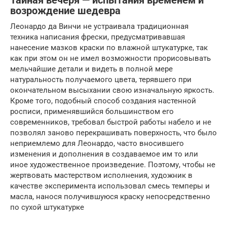
Тайная вечеря — испытания временем и
возрождение шедевра
Леонардо да Винчи не устраивала традиционная
техника написания фрески, предусматривавшая
нанесение мазков краски по влажной штукатурке, так
как при этом он не имел возможности прорисовывать
мельчайшие детали и видеть в полной мере
натуральность получаемого цвета, терявшего при
окончательном высыхании свою изначальную яркость.
Кроме того, подобный способ создания настенной
росписи, применявшийся большинством его
современников, требовал быстрой работы набело и не
позволял заново перекрашивать поверхность, что было
неприемлемо для Леонардо, часто вносившего
изменения и дополнения в создаваемое им то или
иное художественное произведение. Поэтому, чтобы не
жертвовать мастерством исполнения, художник в
качестве эксперимента использовал смесь темперы и
масла, нанося получившуюся краску непосредственно
по сухой штукатурке