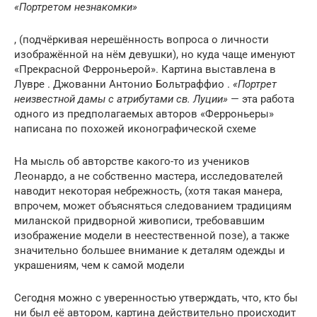
«Портретом незнакомки»
, (подчёркивая нерешённость вопроса о личности
изображённой на нём девушки), но куда чаще именуют
«Прекрасной Ферроньерой». Картина выставлена в
Лувре . Джованни Антонио Больтраффио .
«Портрет
неизвестной дамы с атрибутами св. Луции»
— эта работа
одного из предполагаемых авторов «Ферроньеры»
написана по похожей иконографической схеме
На мысль об авторстве какого-то из учеников
Леонардо, а не собственно мастера, исследователей
наводит некоторая небрежность, (хотя такая манера,
впрочем, может объясняться следованием традициям
миланской придворной живописи, требовавшим
изображение модели в неестественной позе), а также
значительно большее внимание к деталям одежды и
украшениям, чем к самой модели
Сегодня можно с уверенностью утверждать, что, кто бы
ни был её автором, картина действительно происходит