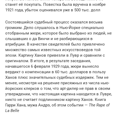
станет её покупать. Повестка была вручена в ноябре
1921 года, убыток оценивался уже в 500 тыс. долл
Состоявшийся судебный процесс оказался весьма
громким. Дело слушалось в Нью-Йорке специально
отобранным жюри, которое было выбрано из людей, не
слышавших о да Винчи и не разбирающихся в
атрибуции. В качестве свидетелей было привлечено
множество самых известных искусствоведов той
эпохи. Картину Ханов привезли в Лувр и сравнили с
оригиналом. В итоге, в результате заседания,
начавшегося 6 февраля 1929 года, жюри вынесло
вердикт о компенсации в 60 тыс. долларов в пользу
Ханов плюс значительных судебных издержек. Тем не
менее, несмотря на решение присяжных из числа нью-
йоркских клерков о том, что арт-дилер не прав в своем
утверждении, что настоящая картина находится в Лувре,
никто не считает подлинником картину Ханов. Книга
Гарри Хана, мужа Андрэ, об этом событии —
The Rape of
La Belle