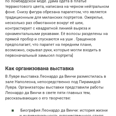
по ломбардской моде. Дама одета в платье
терракотового цвета, написана на черном нейтральном
фоне. Снизу фигура обрезана парапетом, что является
традиционным для миланских портретов. Ожерелье,
несколько раз обмотанное вокруг её шеи,
контрастирует с квадратной линией выреза и
орнаментальными рукавами. Её волосы разделены на
прямой пробор и спускаются на уши . Гращенков
предполагает, что парапет на переднем плане,
возможно, скрывал руки, которые могли входить в
первоначальный замысел портрета]
Как организована выставка
В Лувре выставка Леонардо да Винчи разместилась в
зале Наполеона, непосредственно под Пирамидой
Лувра. Организаторы выставки представили работы
Леонардо да Винчи в свете пяти главных тем,
рассказывающих о его творчестве:
Биография Леонардо да Винчи: история жизни
и индивидуальность художественного стиля;