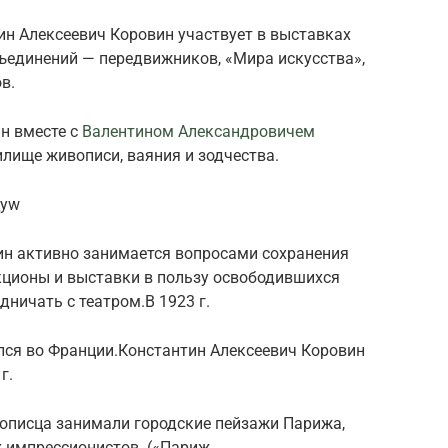
ин Алексеевич Коровин участвует в выставках
ъединений — передвижников, «Мира искусства»,
в.
н вместе с
Валентином Александровичем
лище живописи, ваяния и зодчества.
_yw
н активно занимается вопросами сохранения
кционы и выставки в пользу освободившихся
ничать с театром.В 1923 г.
лся во Франции.Константин Алексеевич Коровин
г.
вописца занимали городские пейзажи Парижа,
 импрессионистов. («Париж.