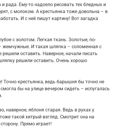
 и рада. Ему-то надоело рисовать тех бледных и
орят, с молоком. А крестьянка тоже довольна – в
аботать. И с неё пишут картину! Вот загадка
убое с золотом. Легкая ткань. Золотые, по-
 – жемчужные. И такая шляпка – соломенная с
ее решили оставить. Наверное, начали писать
 шляпку решили оставить. Очень хорошо
е! Точно крестьянка, ведь барышня бы точно не
 смогла бы на улице вечером сидеть – испугалась
.
во, наверное, яблоня старая. Ведь в руках у
 тоже такой хитрый взгляд. Смотрит она на
 сторону. Прямо играет!