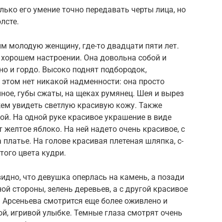
ько его умение точно передавать черты лица, но
лсте.
им молодую женщину, где-то двадцати пяти лет.
 хорошем настроении. Она довольна собой и
но и гордо. Высоко поднят подбородок,
м этом нет никакой надменности: она просто
ное, губы сжаты, на щеках румянец. Шея и вырез
жем увидеть светлую красивую кожу. Также
й. На одной руке красивое украшение в виде
т желтое яблоко. На ней надето очень красивое, с
 платье. На голове красивая плетеная шляпка, с-
того цвета кудри.
 видно, что девушка оперлась на камень, а позади
ой стороны, зелень деревьев, а с другой красивое
 Арсеньева смотрится еще более оживлено и
ой, игривой улыбке. Темные глаза смотрят очень