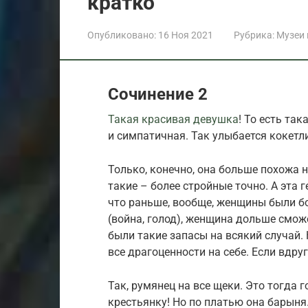
кратко
Опубликовано:
16 Ноя 2021
Рубрика:
Музеи
Сочинение 2
Такая красивая девушка
! То есть так
и симпатичная. Так улыбается кокетл
Только, конечно, она больше похожа н
такие – более стройные точно. А эта г
что раньше, вообще, женщины были бо
(война, голод), женщина дольше сможе
были такие запасы на всякий случай.
все драгоценности на себе. Если вдруг 
Так, румянец на все щеки. Это тогда 
крестьянку! Но по платью она барыня