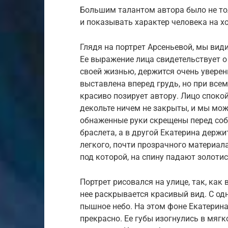
Большим талантом автора было не тол
и показывать характер человека на хо
Глядя на портрет Арсеньевой, мы вид
Ее выражение лица свидетельствует о
своей жизнью, держится очень уверен
выставлена вперед грудь, но при все
красиво позирует автору. Лицо спокой
декольте ничем не закрыты, и мы мо
обнаженные руки скрещены перед собо
браслета, а в другой Екатерина держи
легкого, почти прозрачного материала
под которой, на спину падают золотис
Портрет рисовался на улице, так, как
нее раскрывается красивый вид. С одн
пышное небо. На этом фоне Екатерина
прекрасно. Ее губы изогнулись в мягк