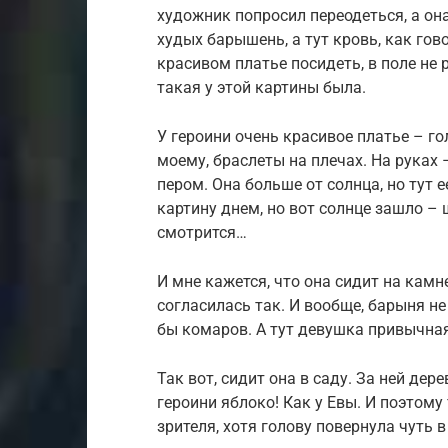
художник попросил переодеться, а она
худых барышень, а тут кровь, как гов
красивом платье посидеть, в поле не р
такая у этой картины была.
У героини очень красивое платье – гол
моему, браслеты на плечах. На руках
пером. Она больше от солнца, но тут 
картину днем, но вот солнце зашло –
смотрится…
И мне кажется, что она сидит на камн
согласилась так. И вообще, барыня не
бы комаров. А тут девушка привычная
Так вот, сидит она в саду. За ней дере
героини яблоко! Как у Евы. И поэтому
зрителя, хотя голову повернула чуть в