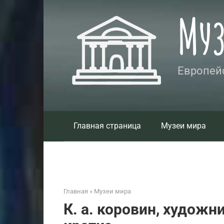
Перейти
Му
к
контенту
Европейс
Главная страница
Музеи мира
Главная
»
Музеи мира
К. а. коровин, художн