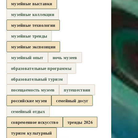
музейные выставки
музейные коллекции
музейные технологии
музейные тренды
музейные экспозиции
музейный опыт
ночь музеев
образовательные программы
образовательный туризм
посещаемость музеев
путешествия
российские музеи
семейный досуг
семейный отдых
современное искусство
тренды 2026
туризм культурный