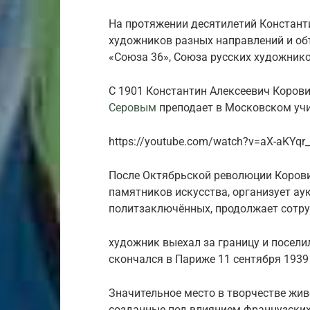
На протяжении десятилетий Констант
художников разных направлений и об
«Союза 36», Союза русских художнико
С 1901 Константин Алексеевич Корови
Серовым
преподает в Московском учи
https://youtube.com/watch?v=aX-aKYqr
После Октябрьской революции Корови
памятников искусства, организует ау
политзаключённых, продолжает сотруд
художник выехал за границу и посели
скончался в Париже 11 сентября 1939 
Значительное место в творчестве жи
созданные под влиянием французских