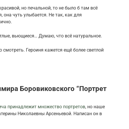
красивой, но печальной, то не было б там всё
я, она чуть улыбается. Не так, как для
тично.
етлые, вьющиеся… Думаю, что всё натуральное.
о смотреть. Героиня кажется ещё более светлой
мира Боровиковского “Портрет
ича принадлежит множество портретов
, но наше
атерины Николаевны Арсеньевой. Написан он в