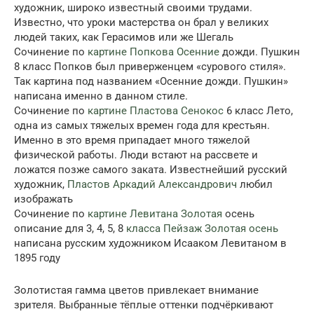
художник, широко известный своими трудами.
Известно, что уроки мастерства он брал у великих
людей таких, как Герасимов или же Шегаль
Сочинение по
картине Попкова Осенние
дожди. Пушкин
8 класс Попков был приверженцем «сурового стиля».
Так картина под названием «Осенние дожди. Пушкин»
написана именно в данном стиле.
Сочинение по
картине Пластова Сенокос
6 класс Лето,
одна из самых тяжелых времен года для крестьян.
Именно в это время припадает много тяжелой
физической работы. Люди встают на рассвете и
ложатся позже самого заката. Известнейший русский
художник,
Пластов Аркадий Александрович
любил
изображать
Сочинение по
картине Левитана Золотая
осень
описание для 3, 4, 5, 8
класса Пейзаж Золотая осень
написана русским художником Исааком Левитаном в
1895 году
Золотистая гамма цветов привлекает внимание
зрителя. Выбранные тёплые оттенки подчёркивают