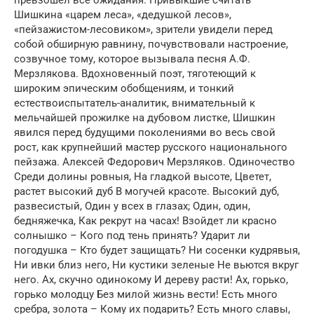
Шишкина «царем леса», «дедушкой лесов»,
«пейзажистом-лесовиком», зрители увидели перед
собой обширную равнину, почувствовали настроение,
созвучное тому, которое вызывала песня А.Ф.
Мерзлякова. Вдохновенный поэт, тяготеющий к
широким эпическим обобщениям, и тонкий
естествоиспытатель-аналитик, внимательный к
мельчайшей прожилке на дубовом листке, Шишкин
явился перед будущими поколениями во весь свой
рост, как крупнейший мастер русского национального
пейзажа. Алексей Федорович Мерзляков. Одиночество
Среди долины ровныя, На гладкой высоте, Цветет,
растет высокий дуб В могучей красоте. Высокий дуб,
развесистый, Один у всех в глазах; Один, один,
бедняжечка, Как рекрут на часах! Взойдет ли красно
солнышко – Кого под тень принять? Ударит ли
погодушка – Кто будет защищать? Ни сосенки кудрявыя,
Ни ивки близ него, Ни кустики зеленые Не вьются вкруг
него. Ах, скучно одинокому И дереву расти! Ах, горько,
горько молодцу Без милой жизнь вести! Есть много
сребра, золота – Кому их подарить? Есть много славы,