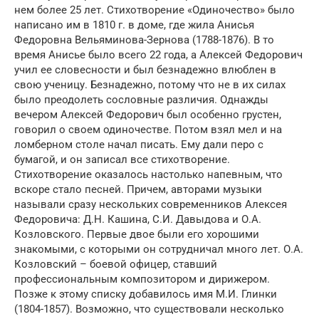
нем более 25 лет. Стихотворение «Одиночество» было
написано им в 1810 г. в доме, где жила Анисья
Федоровна Вельяминова-Зернова (1788-1876). В то
время Анисье было всего 22 года, а Алексей Федорович
учил ее словесности и был безнадежно влюблен в
свою ученицу. Безнадежно, потому что не в их силах
было преодолеть сословные различия. Однажды
вечером Алексей Федорович был особенно грустен,
говорил о своем одиночестве. Потом взял мел и на
ломберном столе начал писать. Ему дали перо с
бумагой, и он записал все стихотворение.
Стихотворение оказалось настолько напевным, что
вскоре стало песней. Причем, авторами музыки
называли сразу нескольких современников Алексея
Федоровича: Д.Н. Кашина, С.И. Давыдова и О.А.
Козловского. Первые двое были его хорошими
знакомыми, с которыми он сотрудничал много лет. О.А.
Козловский – боевой офицер, ставший
профессиональным композитором и дирижером.
Позже к этому списку добавилось имя М.И. Глинки
(1804-1857). Возможно, что существовали несколько