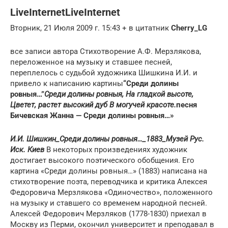
LiveInternetLiveInternet
Вторник, 21 Июля 2009 г. 15:43 + в цитатник
Cherry_LG
все записи автора Cтихотворение А.Ф. Мерзлякова,
переложенное на музыку и ставшее песней,
переплелось с судьбой художника Шишкина И.И. и
привело к написанию картины
“Среди долины
ровныя…”
Среди долины ровныя, На гладкой высоте,
Цветет, растет высокий дуб В могучей красоте.
песня
Бичевская Жанна — Среди долины ровныя…»
И.И. Шишкин_Среди долины ровныя…_1883_Музей Рус.
Иск. Киев
В некоторых произведениях художник
достигает высокого поэтического обобщения. Его
картина «Среди долины ровныя…» (1883) написана на
стихотворение поэта, переводчика и критика Алексея
Федоровича Мерзлякова «Одиночество», положенного
на музыку и ставшего со временем народной песней.
Алексей Федорович Мерзляков (1778-1830) приехал в
Москву из Перми, окончил университет и преподавал в