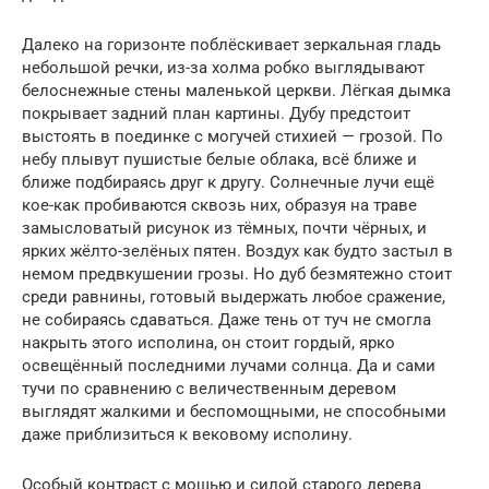
Далеко на горизонте поблёскивает зеркальная гладь
небольшой речки, из-за холма робко выглядывают
белоснежные стены маленькой церкви. Лёгкая дымка
покрывает задний план картины. Дубу предстоит
выстоять в поединке с могучей стихией — грозой. По
небу плывут пушистые белые облака, всё ближе и
ближе подбираясь друг к другу. Солнечные лучи ещё
кое-как пробиваются сквозь них, образуя на траве
замысловатый рисунок из тёмных, почти чёрных, и
ярких жёлто-зелёных пятен. Воздух как будто застыл в
немом предвкушении грозы. Но дуб безмятежно стоит
среди равнины, готовый выдержать любое сражение,
не собираясь сдаваться. Даже тень от туч не смогла
накрыть этого исполина, он стоит гордый, ярко
освещённый последними лучами солнца. Да и сами
тучи по сравнению с величественным деревом
выглядят жалкими и беспомощными, не способными
даже приблизиться к вековому исполину.
Особый контраст с мощью и силой старого дерева