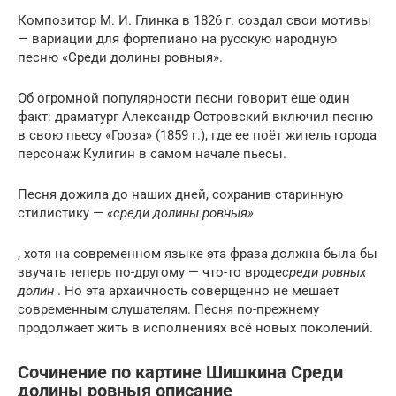
Композитор М. И. Глинка в 1826 г. создал свои мотивы
— вариации для фортепиано на русскую народную
песню «Среди долины ровныя».
Об огромной популярности песни говорит еще один
факт: драматург Александр Островский включил песню
в свою пьесу «Гроза» (1859 г.), где ее поёт житель города
персонаж Кулигин в самом начале пьесы.
Песня дожила до наших дней, сохранив старинную
стилистику —
«среди долины ровныя»
, хотя на современном языке эта фраза должна была бы
звучать теперь по-другому — что-то вроде
среди ровных
долин
. Но эта архаичность соверщенно не мешает
современным слушателям. Песня по-прежнему
продолжает жить в исполнениях всё новых поколений.
Сочинение по картине Шишкина Среди
долины ровныя описание