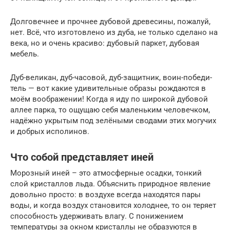
Долговечнее и прочнее дубовой древесины, пожалуй,
нет. Всё, что изготовлено из дуба, не только сделано на
века, но и очень красиво: дубовый паркет, дубовая
мебель.
Дуб-великан, дуб-часовой, дуб-защитник, воин-победи­
тель — вот какие удивительные образы рождаются в
моём воображении! Когда я иду по широкой дубовой
аллее пар­ка, то ощущаю себя маленьким человечком,
надёжно укры­тым под зелёными сводами этих могучих
и добрых исполи­нов.
Что собой представляет иней
Морозный иней – это атмосферные осадки, тонкий
слой кристаллов льда. Объяснить природное явление
довольно просто: в воздухе всегда находятся пары
воды, и когда воздух становится холоднее, то он теряет
способность удерживать влагу. С понижением
температуры за окном кристаллы не образуются в