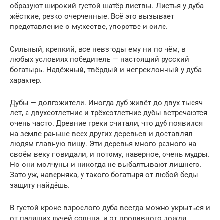
образуют ши­рокий густой шатёр листвы. Листья у дуба
жёсткие, резко очерченные. Всё это вызывает
представление о мужестве, упорстве и силе.
Сильный, крепкий, все невзгоды ему ни по чём, в
любых условиях победитель — настоящий русский
богатырь. На­дёжный, твёрдый и непреклонный у дуба
характер.
Дубы — долгожители. Иногда дуб живёт до двух тысяч
лет, а двухсотлетние и трёхсотлетние дубы встречаются
очень часто. Древние греки считали, что дуб появился
на земле раньше всех других деревьев и доставлял
людям главную пищу. Эти деревья много разного на
своём веку повидали, и потому, наверное, очень мудры.
Но они мол­чуны и никогда не выбалтывают лишнего.
Зато уж, навер­няка, у такого богатыря от любой беды
защиту найдёшь.
В густой кроне взрослого дуба всегда можно укрыться и
от палящих лучей солнца, и от проливного дождя.