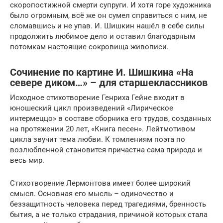
скоропостижной смерти супруги. И хотя горе художника
было огромным, всё же он сумел справиться с ним, не
сломавшись и не упав. И. Шишкин нашёл в себе силы
продолжить любимое дело и оставил благодарным
потомкам настоящие сокровища живописи.
Сочинение по картине И. Шишкина «На
севере диком…» – для старшеклассников
Исходное стихотворение Генриха Гейне входит в
юношеский цикл произведений «Лирическое
интермеццо» в составе сборника его трудов, созданных
на протяжении 20 лет, «Книга песен». Лейтмотивом
цикла звучит тема любви. К томлениям поэта по
возлюбленной становится причастна сама природа и
весь мир.
Стихотворение Лермонтова имеет более широкий
смысл. Основная его мысль – одиночество и
беззащитность человека перед трагедиями, бренность
бытия, а не только страдания, причиной которых стала