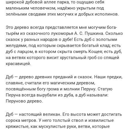
широкой дубовой аллее парка, то ощущаю себя
маленьким человечком, надёжно укрытым под
зелёными сводами этих могучих и добрых исполинов.
Это дерево всегда представляется мне могучим бога­
тырём из сказочного лукоморья А. С. Пушкина. Сколько
сказок у разных народов о дубе! Есть дуб с золотыми
же­лудями, под которым скрывается богатый клад; есть
дуб с ларцом, в котором скрыта смерть Кощея; есть дуб,
на вет­вях которого висит хрустальный гроб со спящей
красави­цей.
Дуб — дерево древних преданий и сказок. Наши предки,
славяне, считали его магическим деревом,
посвящённым богу грома и молнии Перуну. Статую
Перуна всегда выру­бали из дуба, а дуб называли:
Перуново дерево.
Дуб — настоящий великан. Его высота может достигать
сорока метров. У него толстый ствол и извилистые
кряжи­стые, как мускулистые руки, ветви, которые