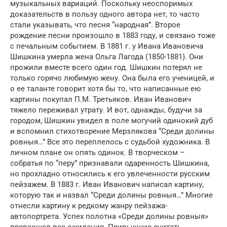
музыкальных вариаций. Поскольку неоспоримых
доказательств в пользу одного автора нет, то часто
стали указывать, что песня “народная”. Второе
рождение песни произошло в 1883 году, и связано тоже
с печальным событием. В 1881 г. у Ивана Ивановича
Шишкина умерла жена Ольга Лагода (1850-1881). Они
прожили вместе всего один год. Шишкин потерял не
только горячо любимую жену. Она была его ученицей, и
о ее таланте говорит хотя бы то, что написанные ею
картины покупал П.М. Третьяков. Иван Иванович
тяжело переживал утрату. И вот, однажды, будучи за
городом, Шишкин увидел в поле могучий одинокий дуб
и вспомнил стихотворение Мерзлякова “Среди долины
ровныя…” Все это переплелось с судьбой художника. В
личном плане он опять одинок. В творческом –
собратья по “перу” признавали одаренность Шишкина,
но прохладно относились к его увлеченности русским
пейзажем. В 1883 г. Иван Иванович написал картину,
которую так и назвал “Среди долины ровныя…” Многие
отнесли картину к редкому жанру пейзажа-
автопортрета. Успех полотна «Среди долины ровныя»
превзошел все ожидания. Привыкшие считать