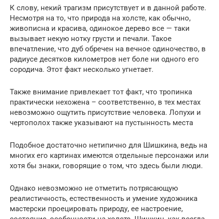
К слову, некий трагизм присутствует и в данной работе.
Несмотря на то, что природа на холсте, как обычно,
живописна и красива, одинокое дерево все — таки
вызывает некую нотку грусти и печали. Такое
впечатление, что дуб обречен на вечное одиночество, в
радиусе десятков километров нет боле ни одного его
сородича. Этот факт несколько угнетает.
Также внимание привлекает тот факт, что тропинка
практически нехожена – соответственно, в тех местах
невозможно ощутить присутствие человека. Лопухи и
чертополох также указывают на пустынность места
Подобное достаточно нетипично для Шишкина, ведь на
многих его картинах имеются отдельные персонажи или
хотя бы знаки, говорящие о том, что здесь были люди.
Однако невозможно не отметить потрясающую
реалистичность, естественность и умение художника
мастерски проецировать природу, ее настроение,
состояние, особенности на холсте. Шишкин, как всегда,