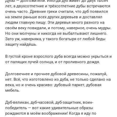
Дубы — долгожители. Иногда дуб живёт до двух тысяч
лет, а двухсотлетние и трёхсотлетние дубы встречаются
очень часто. Древние греки считали, что дуб появился
на земле раньше всех других деревьев и доставлял
людям главную пищу. Эти деревья много разного на
своём веку повидали, и потому, наверное, очень мудры.
Но они молчуны и никогда не выбалтывают лишнего.
Зато уж, наверняка, у такого богатыря от любой беды
защиту найдёшь.
В густой кроне взрослого дуба всегда можно укрыться и
от палящих лучей солнца, и от проливного дождя.
Долговечнее и прочнее дубовой древесины, пожалуй,
нет. Всё, что изготовлено из дуба, не только сделано на
века, но и очень красиво: дубовый паркет, дубовая
мебель.
Дуб-великан, дуб-часовой, дуб-защитник, воин-
победитель — вот какие удивительные образы
рождаются в моём воображении! Когда я иду по