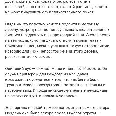
дуба искривились, кора потрескалась и стала
шершавой, а он стоит, как страж этой равнины, и ничто
не может нарушить его величественного покоя.
Глядя на это полотно, хочется подойти к могучему
дереву, дотронуться до него, услышать шелест зелёных
листьев и отдохнуть в их прохладной тени. А если сесть
на землю, прислонившись к стволу, закрыв глаза и
прислушавшись, можно услышать тихую неторопливую
историю длинной непростой жизни этого дерева,
рассказанную им самим.
Одинокий дуб — символ мощи и непоколебимости. Он
служит примером для каждого из нас, давая
возможность убедиться в том, что как бы ни было
трудно и тяжело, всегда нужно оставаться твёрдым и
настойчивым. И тогда никакие жизненные неурядицы
не смогут согнуть и сломать человека.
Эта картина в какой-то мере напоминает самого автора.
Создана она была вскоре после тяжёлой утраты —