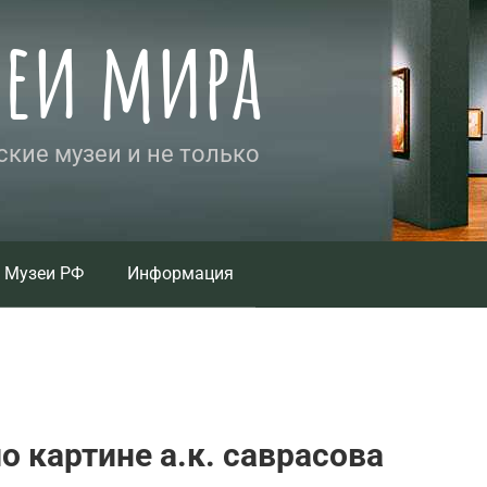
зеи мира
кие музеи и не только
Музеи РФ
Информация
о картине а.к. саврасова