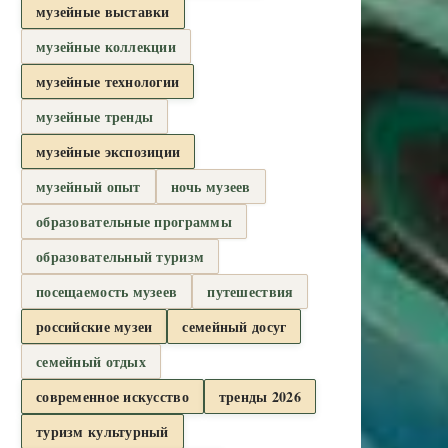
музейные выставки
музейные коллекции
музейные технологии
музейные тренды
музейные экспозиции
музейный опыт
ночь музеев
образовательные программы
образовательный туризм
посещаемость музеев
путешествия
российские музеи
семейный досуг
семейный отдых
современное искусство
тренды 2026
туризм культурный