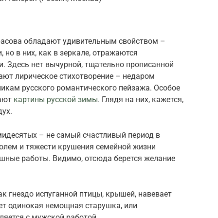
расова обладают удивительным свойством –
 но в них, как в зеркале, отражаются
. Здесь нет вычурной, тщательно прописанной
нают лирическое стихотворение – недаром
икам русского романтического пейзажа. Особое
мают
картины русской зимы
. Глядя на них, кажется,
дух.
мидесятых – не самый счастливый период в
голем и тяжести крушения семейной жизни
шные работы. Видимо, отсюда берется желание
ак гнездо испуганной птицы, крышей, навевает
ет одинокая немощная старушка, или
ляется с мужской работой.