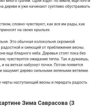
ил много грачей. Одни ходят по земле, еще почти
 на дереве и уже начинают суетливо обустраивать
твом, словно чувствуют, как все им рады, как
приносят на своих крыльях
льня. Это обычная колокольня скромной
я радостной и сияющей от приближения весны.
не еще бледного неба. Деревья стоят пока без
тное, чувствуется ожидание тепла. Так и думаешь,
 и на ветках набухнут почки. Потом появятся
 и зашумит дерево сильными зелеными ветвями.
 черты наступающей весны и передать радость
картине Зима Саврасова (3