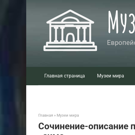
Перейти
Му
к
контенту
Европейс
Главная страница
Музеи мира
Главная
»
Музеи мира
Сочинение-описание п