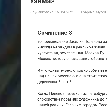
«зима»
Опубликовано:
16 Ноя 2021
Рубрика:
Музеи
Сочинение 3
то произведение Василия Поленова з
никогда не увидим в реальной жизни.
купеческая, ремесленная. Москва Пушк
Москва, которую называли любовно «
И что удивительно: столько событий
над нашей Москвою, а она стоит спок
деревенской негой.
Когда Поленов переехал из Петербург
спокойствие поразило художника до 
нашей родины. Главным городом Росси