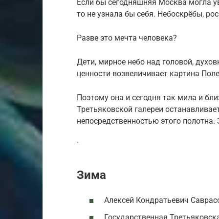
Если бы сегодняшняя Москва могла уви
то не узнала бы себя. Небоскрёбы, р
Разве это мечта человека?
Дети, мирное небо над головой, духо
ценности возвеличивает картина Пол
Поэтому она и сегодня так мила и бл
Третьяковской галереи останавливае
непосредственностью этого полотна. З
`
Зима
Алексей Кондратьевич Саврасо
Государственная Третьяковска