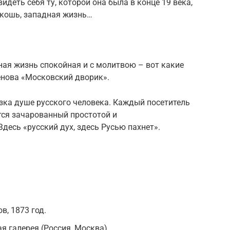
деть себя ту, которой она была в конце 19 века,
оскошь, западная жизнь…
вная жизнь спокойная и с молитвою – вот какие
енова «Московский дворик».
изка душе русского человека. Каждый посетитель
тся зачарованный простотой и
десь «русский дух, здесь Русью пахнет».
в, 1873 год.
я галерея (Россия, Москва)