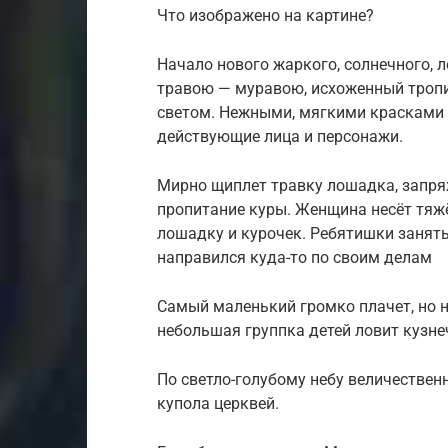
Что изображено на картине?
Начало нового жаркого, солнечного, 
травою — муравою, исхоженный троп
светом. Нежными, мягкими красками в
действующие лица и персонажи.
Мирно щиплет травку лошадка, запряж
пропитание куры. Женщина несёт тяжё
лошадку и курочек. Ребятишки занят
направился куда-то по своим делам
Самый маленький громко плачет, но н
небольшая группка детей ловит кузне
По светло-голубому небу величествен
купола церквей.