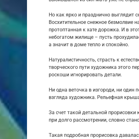
Но как ярко и празднично выглядит сн
Восхитительное снежное безмолвие на
протоптанная к хате дорожка. И в эт
небогатом жилище – пусть прохудилас
а значит в доме тепло и спокойно.
Натуралистичность, страсть к естеств
творческого пути художника этого пе
роскоши игнорировать детали.
Ни одна веточка в изгороди, ни один 
взгляда художника. Рельефная крыша
За счет такой детальной прорисовки 
при долго рассмотрении, словно стан
Такая подробная прорисовка давалас