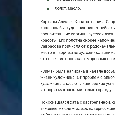
Холст, масло.
Картины Алексея Кондратьевича Сав
казалось бы, художник пишет пейзажи,
пронзительные картины русской жизни
красоты. Его полотна скорее напоми
Саврасова причисляют к родоначальн
место в творчестве художника зани
что в легкие проникает морозных воз
«Зима» была написана в начале вось
жизни художника. От проблем с алко
художника спасают лишь редкие успе
«говорить» красками только правду.
Покосившаяся хата с растрепанной, к
тяжелые мысли – здесь, наверно, жив
выбившаяся из сил мать уже не справ