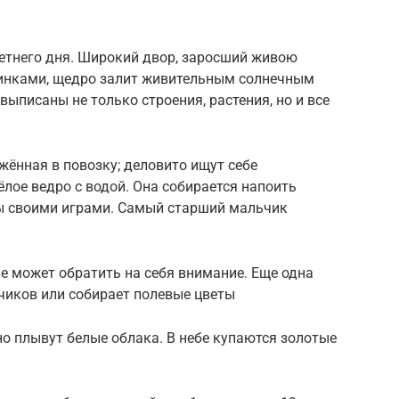
летнего дня. Широкий двор, заросший живою
инками, щедро залит живительным солнечным
ыписаны не только строения, растения, но и все
ённая в повозку; деловито ищут себе
лое ведро с водой. Она собирается напоить
ы своими играми. Самый старший мальчик
е может обратить на себя внимание. Еще одна
чиков или собирает полевые цветы
но плывут белые облака. В небе купаются золотые