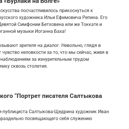
а «Бурлаки на Волге»
скусства посчастливилось прикоснуться к
усского художника Ильи Ефимовича Репина. Его
Девятой Симфонии Бетховена или же Токкате и
рганной музыки Иоганна Баха!
ызывают зрителя на диалог. Невольно, глядя в
чувство неловкости за то, что мы сейчас, живя в
 наблюдением за изнурительным трудом
мку сквозь столетия.
кого “Портрет писателя Салтыкова
еля-публициста Салтыкова-Щедрина художник Иван
езраздельно посвящающего себя служению