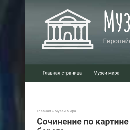
Перейти
Му
к
контенту
Европейс
Главная страница
Музеи мира
Главная
»
Музеи мира
Сочинение по картине