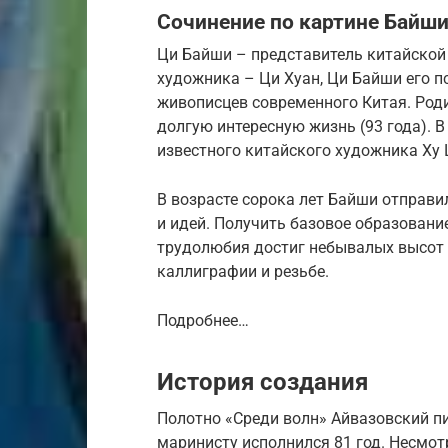
Сочинение по картине Байши
Ци Байши – представитель китайской
художника – Ци Хуан, Ци Байши его п
живописцев современного Китая. Роди
долгую интересную жизнь (93 года). В
известного китайского художника Ху
В возрасте сорока лет Байши отправи
и идей. Получить базовое образование 
трудолюбия достиг небывалых высот 
каллиграфии и резьбе.
Подробнее…
История создания
Полотно «Среди волн» Айвазовский пи
маринисту исполнился 81 год. Несмотр