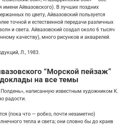
я имени Айвазовского). В лучших поздних
сдержанных по цвету, Айвазовский пользуется
лее точной и естественной передачи различных
волн и света. Айвазовский создал около 6 тысяч
нному качеству), много рисунков и акварелей.
одукций, Л., 1983.
йвазовского “Морской пейзаж”
 доклады на все темы
 Полдень», написанную известным художником К.
во радости.
тся (пока что — робко, почти незаметно)
нечного тепла и света; они словно бы до краев