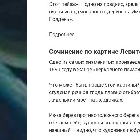
Этот пейзаж – одно из поздних, зрел
одной из подмосковных деревень. Име
Полдень».
Подробнее…
Сочинение по картине Левит
Одно из самых знаменитых произведе
1890 году в жанре «церковного пейза
Что может быть проще этой картины? 
студеная речная гладь плавно огибае
жиденький мост на жердочках.
Из-за берез противоположного берега
светлом небе, купола и колокольня н
изящный – видно, что художник любу