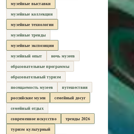
музейные выставки
музейные коллекции
музейные технологии
музейные тренды
музейные экспозиции
музейный опыт
ночь музеев
образовательные программы
образовательный туризм
посещаемость музеев
путешествия
российские музеи
семейный досуг
семейный отдых
современное искусство
тренды 2026
туризм культурный