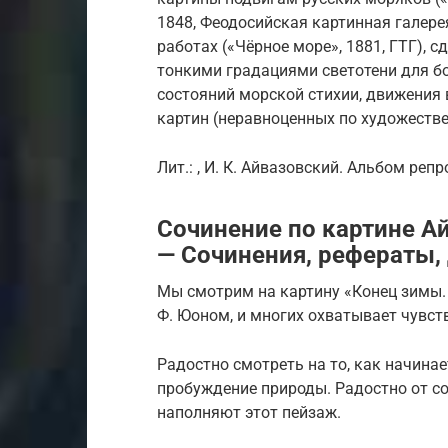
1848, Феодосийская картинная галере
работах («Чёрное море», 1881, ГТГ), 
тонкими градациями светотени для бо
состояний морской стихии, движения 
картин (неравноценных по художестве
Лит.: , И. К. Айвазовский. Альбом репр
Сочинение по картине А
— Сочинения, рефераты,
Мы смотрим на картину «Конец зимы.
Ф. Юоном, и многих охватывает чувст
Радостно смотреть на то, как начинае
пробуждение природы. Радостно от сол
наполняют этот пейзаж.