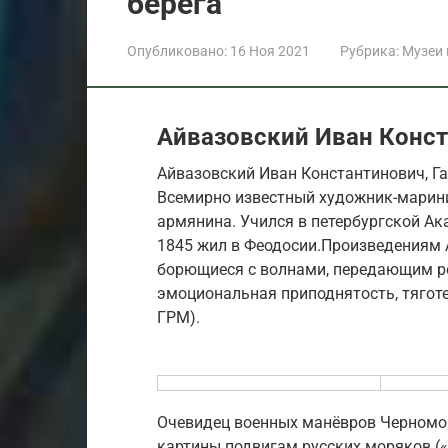
берега
Опубликовано:
16 Ноя 2021
Рубрика:
Музеи
Айвазовский Иван Конст
Айвазовский Иван Константинович, Га
Всемирно известный художник-марини
армянина. Учился в петербургской Ака
1845 жил в Феодосии.Произведениям 
борющиеся с волнами, передающим р
эмоциональная приподнятость, тяготен
ГРМ).
Очевидец военных манёвров Черномор
картины подвигам русских моряков («