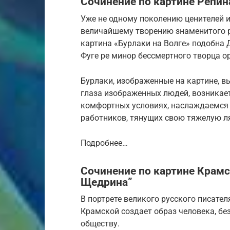
Сочинение по картине Репин
Уже не одному поколению ценителей и
величайшему творению знаменитого р
картина «Бурлаки на Волге» подобна 
Фуге ре минор бессмертного творца о
Бурлаки, изображенные на картине, в
глаза изображенных людей, возникает 
комфортных условиях, наслаждаемся
работников, тянущих свою тяжелую ля
Подробнее…
Сочинение по картине Крамс
Щедрина”
В портрете великого русского писат
Крамской создает образ человека, б
обществу.