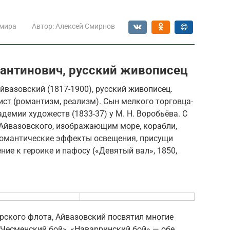
 мира
Автор:
Алексей Смирнов
антинович, русский живописец
йвазовский (1817-1900), русский живописец.
ст (романтизм, реализм). Сын мелкого торговца-
демии художеств (1833-37) у М. Н. Воробьёва. С
Айвазовского, изображающим море, корабли,
омантические эффекты освещения, присущи
ие к героике и пафосу («Девятый вал», 1850,
ского флота, Айвазовский посвятил многие
Чесменский бой», «Наварринский бой» — обе