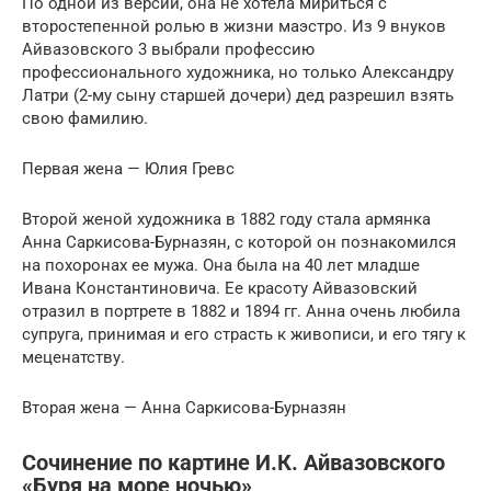
По одной из версий, она не хотела мириться с
второстепенной ролью в жизни маэстро. Из 9 внуков
Айвазовского 3 выбрали профессию
профессионального художника, но только Александру
Латри (2-му сыну старшей дочери) дед разрешил взять
свою фамилию.
Первая жена — Юлия Гревс
Второй женой художника в 1882 году стала армянка
Анна Саркисова-Бурназян, с которой он познакомился
на похоронах ее мужа. Она была на 40 лет младше
Ивана Константиновича. Ее красоту Айвазовский
отразил в портрете в 1882 и 1894 гг. Анна очень любила
супруга, принимая и его страсть к живописи, и его тягу к
меценатству.
Вторая жена — Анна Саркисова-Бурназян
Сочинение по картине И.К. Айвазовского
«Буря на море ночью»