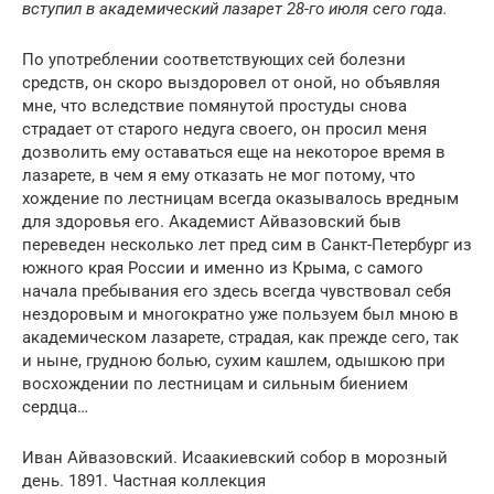
вступил в академический лазарет 28-го июля сего года.
По употреблении соответствующих сей болезни
средств, он скоро выздоровел от оной, но объявляя
мне, что вследствие помянутой простуды снова
страдает от старого недуга своего, он просил меня
дозволить ему оставаться еще на некоторое время в
лазарете, в чем я ему отказать не мог потому, что
хождение по лестницам всегда оказывалось вредным
для здоровья его. Академист Айвазовский быв
переведен несколько лет пред сим в Санкт-Петербург из
южного края России и именно из Крыма, с самого
начала пребывания его здесь всегда чувствовал себя
нездоровым и многократно уже пользуем был мною в
академическом лазарете, страдая, как прежде сего, так
и ныне, грудною болью, сухим кашлем, одышкою при
восхождении по лестницам и сильным биением
сердца…
Иван Айвазовский. Исаакиевский собор в морозный
день. 1891. Частная коллекция