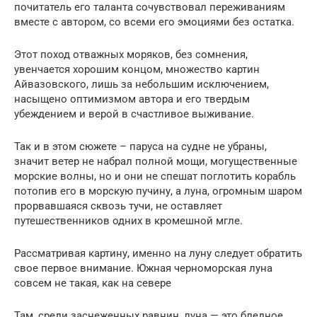
почитатель его таланта сочувствовал переживаниям
вместе с автором, со всеми его эмоциями без остатка.
Этот поход отважных моряков, без сомнения,
увенчается хорошим концом, множество картин
Айвазовского, лишь за небольшим исключением,
насыщено оптимизмом автора и его твердым
убеждением и верой в счастливое выживание.
Так и в этом сюжете – паруса на судне не убраны,
значит ветер не набрал полной мощи, могущественные
морские волны, но и они не спешат поглотить корабль
потопив его в морскую пучину, а луна, огромным шаром
прорвавшаяся сквозь тучи, не оставляет
путешественников одних в кромешной мгле.
Рассматривая картину, именно на луну следует обратить
свое первое внимание. Южная черноморская луна
совсем не такая, как на севере
Там, среди заснеженных равнин, луна — это бледное