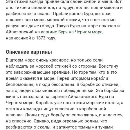
Эта стихия всегда привлекала своей силой и меня. Вот
оно тихое и спокойное, но вдруг, волны поднимаются и
разбиваются о скалы. Приближается буря, которая
покажет всю мощь морской стихии, что с легкостью
разрушает даже города. Такую бурю на море показал и
Айвазовский на
картине Буря на Черном море
,
написанной в 1873 году.
Описание картины
В шторм море очень красивое, но только если
наблюдать за морской стихией со стороны. Воистину
это завораживающее зрелище. Но горе тем, кто в это
время окажется в море. Перед штормом корабли
беспомощны, а люди бессильны. В борьбе со стихией,
часто, люди оказываются побежденными. Эта борьба за
жизнь показана и на картине Айвазовского Буря на
Черном море. Корабль уже поглотили морские волны, а
остатки команды ищут спасение в корабельной
шлюпке. Люди ведут борьбу за свою жизнь, и надеются,
на спасение. Однако, видя огромные волны, что
разбиваются о скалы, и затянутое темными тучами