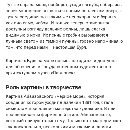
Тут же справа море, наоборот, уходит вглубь, собираясь
через мгновение вырваться новым всплеском вверх, к
тучам, соединяясь с таким же непокорным и бурным,
как оно само, небом. И только теперь становится
доступны взгляду дальние волны, лишь слегка
видимые в ночи. Их пенные гребни вырываются
лунным светом из темной пучины, грозно напоминая ,о
том, что перед нами – настоящая Буря.
Картина « Буря на море ночью» находится и доступна
для обозрения в Государственном художественно-
архитектурном музее «Павловск».
Роль картины в творчестве
Картина Айвазовского «Черное море», история
создания которой уходит в далекий 1881 год, стала
символом проявления мастерства художника. В ней
прослеживается фирменный стиль Айвазовского,
который присущ только ему. Только этот мастер может
так досконально, несколькими мазками и слоями