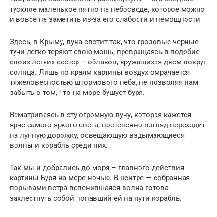
тусклое маленькое пятно на небосводе, которое можно
и вовсе не заметить из-за его слабости и немощности.
Здесь, в Крыму, луна светит так, что грозовые черные
тучи легко теряют свою мощь, превращаясь в подобие
своих легких сестер – облаков, кружащихся днем вокруг
солнца. Лишь по краям картины воздух омрачается
тяжеловесностью штормового неба, не позволяя нам
забыть о том, что на море бушует буря.
Всматриваясь в эту огромную луну, которая кажется
ярче самого яркого света, постепенно взгляд переходит
на лунную дорожку, освещающую вздымающиеся
волны и корабль среди них.
Так мы и добрались до моря – главного действия
картины Буря на море ночью. В центре — собранная
порывами ветра вспенившаяся волна готова
захлестнуть собой попавший ей на пути корабль.