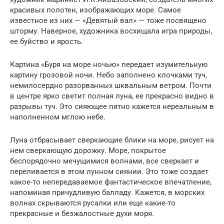
красивых полотен, изображающих море. Самое
известное из них — «Девятый вал» — тоже посвящено
шторму. Наверное, художника восхищала игра природы,
ее буйство и ярость.
Картина «Буря на море ночью» передает изумительную
картину грозовой ночи. Небо заполнено клочками туч,
немилосердно разорванных шквальным ветром. Почти
в центре ярко светит полная луна, ее прекрасно видно в
разрывы туч. Это сияющее пятно кажется нереальным в
наполненном мглою небе.
Луна отбрасывает сверкающие блики на море, рисует на
нем сверкающую дорожку. Море, покрытое
беспорядочно мечущимися волнами, все сверкает и
переливается в этом лунном сиянии. Это тоже создает
какое-то непередаваемое фантастическое впечатление,
напоминая причудливую балладу. Кажется, в морских
волнах скрываются русалки или еще какие-то
прекрасные и безжалостные духи моря.