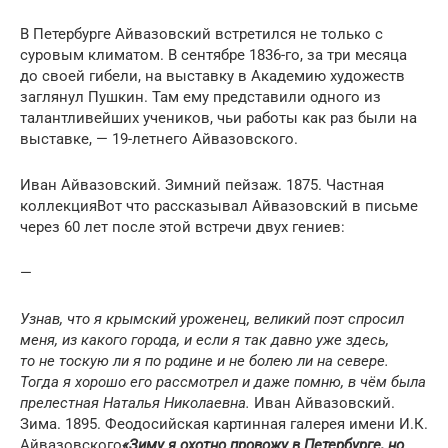
В Петербурге Айвазовский встретился не только с
суровым климатом. В сентябре 1836-го, за три месяца
до своей гибели, на выставку в Академию художеств
заглянул Пушкин. Там ему представили одного из
талантливейших учеников, чьи работы как раз были на
выставке, — 19-летнего Айвазовского.
Иван Айвазовский. Зимний пейзаж. 1875. Частная
коллекцияВот что рассказывал Айвазовский в письме
через 60 лет после этой встречи двух гениев:
—
Узнав,
что я крымский уроженец,
великий поэт спросил
меня,
из какого города,
и если я так давно уже здесь,
то не тоскую ли я по родине и не болею ли на севере.
Тогда я хорошо его рассмотрел и даже помню,
в чём была
прелестная Наталья Николаевна.
Иван Айвазовский.
Зима. 1895. Феодосийская картинная галерея имени И.К.
Айвазовского
«Зиму я охотно провожу в Петербурге, но