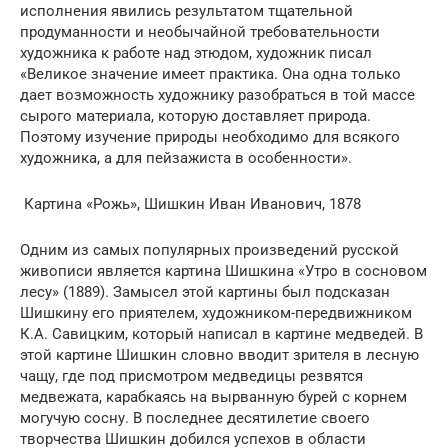
исполнения явились результатом тщательной
продуманности и необычайной требовательности
художника к работе над этюдом, художник писал
«Великое значение имеет практика. Она одна только
дает возможность художнику разобраться в той массе
сырого материала, которую доставляет природа.
Поэтому изучение природы необходимо для всякого
художника, а для пейзажиста в особенности».
Картина «Рожь», Шишкин Иван Иванович, 1878
Одним из самых популярных произведений русской
живописи является картина Шишкина «Утро в сосновом
лесу» (1889). Замысел этой картины был подсказан
Шишкину его приятелем, художником-передвижником
К.А. Савицким, который написал в картине медведей. В
этой картине Шишкин словно вводит зрителя в лесную
чащу, где под присмотром медведицы резвятся
медвежата, карабкаясь на вырванную бурей с корнем
могучую сосну. В последнее десятилетие своего
творчества Шишкин добился успехов в области