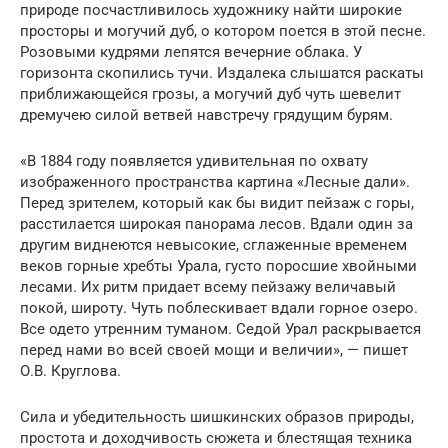
природе посчастливилось художнику найти широкие
просторы и могучий дуб, о котором поется в этой песне.
Розовыми кудрями лепятся вечерние облака. У
горизонта скопились тучи. Издалека слышатся раскаты
приближающейся грозы, а могучий дуб чуть шевелит
дремучею силой ветвей навстречу грядущим бурям.
«В 1884 году появляется удивительная по охвату
изображенного пространства картина «Лесные дали».
Перед зрителем, который как бы видит пейзаж с горы,
расстилается широкая панорама лесов. Вдали один за
другим виднеются невысокие, сглаженные временем
веков горные хребты Урала, густо поросшие хвойными
лесами. Их ритм придает всему пейзажу величавый
покой, широту. Чуть поблескивает вдали горное озеро.
Все одето утренним туманом. Седой Урал раскрывается
перед нами во всей своей мощи и величии», — пишет
О.В. Круглова.
Сила и убедительность шишкинских образов природы,
простота и доходчивость сюжета и блестящая техника