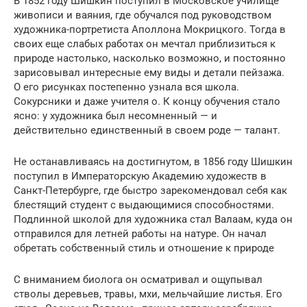
В 1852 году Шишкин поступил в Московское училище
живописи и ваяния, где обучался под руководством
художника-портретиста Аполлона Мокрицкого. Тогда в
своих еще слабых работах он мечтал приблизиться к
природе настолько, насколько возможно, и постоянно
зарисовывал интересные ему виды и детали пейзажа.
О его рисунках постепенно узнала вся школа.
Сокурсники и даже учителя о. К концу обучения стало
ясно: у художника был несомненный — и
действительно единственный в своем роде — талант.
Не останавливаясь на достигнутом, в 1856 году Шишкин
поступил в Императорскую Академию художеств в
Санкт-Петербурге, где быстро зарекомендовал себя как
блестящий студент с выдающимися способностями.
Подлинной школой для художника стал Валаам, куда он
отправился для летней работы на натуре. Он начал
обретать собственный стиль и отношение к природе
С вниманием биолога он осматривал и ощупывал
стволы деревьев, травы, мхи, мельчайшие листья. Его