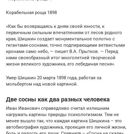
Корабельная роща 1898
«Как бы возвращаясь к дням своей юности, к
первичным сильным впечатлениям от лесов родного
края, Шишкин создает монументальное полотно с
гигантами-соснами, точно подпирающими ветвистыми
кронами само небо, — пишет В.А. Прытков. — Перед
нами своеобразный итог многолетней творческой
жизни великого художника, его лебединая песня».
Умер Шишкин 20 марта 1898 года, работая за
мольбертом над новой картиной.
Две сосны как два разных человека
Иван Иванович справедливо считал излишним
нагружать картины природы психологизмом. Тем не
менее вышло так, что каждая картина Шишкина – это
автобиография художника, проекция его личной жизни,
боль и радость его души. Сравните – «Сосна на скале»,