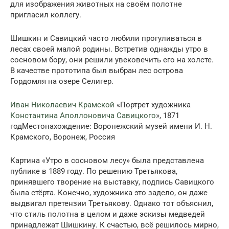
для изображения животных на своём полотне
пригласил коллегу.
Шишкин и Савицкий часто любили прогуливаться в
лесах своей малой родины. Встретив однажды утро в
сосновом бору, они решили увековечить его на холсте.
В качестве прототипа был выбран лес острова
Гордомля на озере Селигер.
Иван Николаевич Крамской
«Портрет художника
Константина Аполлоновича Савицкого
», 1871
годМестонахождение: Воронежский музей имени И. Н.
Крамского, Воронеж, Россия
Картина «Утро в сосновом лесу» была представлена
публике в 1889 году. По решению Третьякова,
принявшего творение на выставку, подпись Савицкого
была стёрта. Конечно, художника это задело, он даже
выдвигал претензии Третьякову. Однако тот объяснил,
что стиль полотна в целом и даже эскизы медведей
принадлежат Шишкину. К счастью, всё решилось мирно,