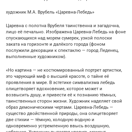
художник М.А. Врубель «Царевна-Лебедь»
Царевна с полотна Врубеля таинственна и загадочна,
лицо её печально. Изображена Царевна-Лебедь на фоне
спускающихся над морем сумерек, узкой полоски
заката на горизонте и далёкого города (фоном
послужили декорации к спектаклю — город Леденец,
выполненные художником).
«Но картина — не костюмированный портрет артистки,
это чарующий миф о высшей красоте, о тайне её
проявления в мире. В эстетике симвализма лебедь
олицетворяет вдохновение, которое может и
возвысить душу, и привести её к познанию тёмных,
таинственных сторон жизни. Художник наделяет свой
образ демоническими чертами. Царевна-Лебедь —
существо двойственной природы, она олицетворяет
две стихии — тёмную, холодную водную и
одновременно устремленную ввысь воздушную,
небесную. Художник пытается уловить момент