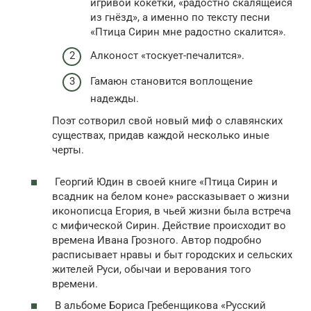
игривой кокетки, «радостно скалящейся
из гнёзд», а именно по тексту песни
«Птица Сирин мне радостно скалится».
Алконост «тоскует-печалится».
Гамаюн становится воплощение
надежды.
Поэт сотворил свой новый миф о славянских
существах, придав каждой несколько иные
черты.
Георгий Юдин в своей книге «Птица Сирин и
всадник на белом коне» рассказывает о жизни
иконописца Егория, в чьей жизни была встреча
с мифической Сирин. Действие происходит во
времена Ивана Грозного. Автор подробно
расписывает нравы и быт городских и сельских
жителей Руси, обычаи и верования того
времени.
В альбоме Бориса Гребенщикова «Русский