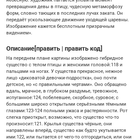
превращения девы в птицу, чудесную метаморфозу
форм, словно тающих в последних лучах заката. Он
передаёт ускользающее движение уходящей царевны.
Изображение кажется бесплотным призрачным
видением».
Описание[править | править код]
На переднем плане картины изображено гибридное
существо с телом птицы и женскими головой:118 и
пальцами на ногах. У существа прекрасное, нежное
лицо «диковатой девочки-подростка», оно почти
детское, но «с правильными чертами». Оно обращено
вдаль, мрачное, в глубоком раздумье, тревожное,
испуганное:124, побелевшее, скорбное, суровое; с
большими широко открытыми серьёзными тёмными
глазами:123-124 полными ужаса и растерянности. Рот
слегка приоткрыт, возможно, что существо что-то
произносит:121. Крылья существа чёрные, они
направлены вперёд, существо как будто укутывается
ими:122, или пытается от чего-то отгородиться, или они