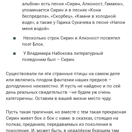
альбом» есть песня «Сирин, Алконост, Гамаюн»,
упоминается Сирин и в песнях «Кони
беспредела», «Скорбец», «Камни в холодной
воде», а также у Гарика Сукачева в песне «Напои
меня водой».
Несколько строк Сирин и Алконост посвятил
поэт Блок.
У Владимира Набокова литературный
псевдоним был – Сирин.
Существовали ли эти странные птицы на самом деле
или являлись плодом фантазии наших предков –
доподлинно неизвестно. И пусть не найдено и по сей
день реальных свидетельств –не будем уж очень
категоричны. Оставим в вашей жизни место чуду.
Пусть такая трагичная, но вместе с тем такая прекрасная
Сирин живет бок о бок с нами: в сказках, стоящих на
полках, преданиях, передаваемых из поколения в
поколение. И, может быть, в недалёком будущем там