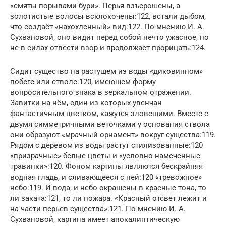
«смяты порывами бури». Перья взъерошены, а
золотистые волосы всклокочены:122, встали дыбом,
что создаёт «нахохленный» вид:122. По-мнению И. А.
Сухвановой, оно видит перед собой нечто ужасное, но
не в силах отвести взор и продолжает прорицать:124.
Сидит существо на растущем из воды «диковинном»
побеге или стволе:120, имеющем форму
вопросительного знака в зеркальном отражении.
Завитки на нём, один из которых увенчан
фантастичным цветком, кажутся зловещими. Вместе с
двумя симметричными веточками у основания ствола
они образуют «мрачный орнамент» вокруг существа:119.
Рядом с деревом из воды растут стилизованные:120
«призрачные» белые цветы и «условно намеченные
травинки»:120. Фоном картины являются бескрайняя
водная гладь, и сливающееся с ней:120 «тревожное»
небо:119. И вода, и небо окрашены в красные тона, то
ли заката:121, то ли пожара. «Красный отсвет лежит и
на части перьев существа»:121. По мнению И. А.
Сухвановой, картина имеет апокалиптическую