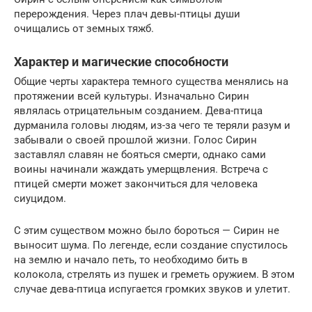
перерождения. Через плач девы-птицы души
очищались от земных тяжб.
Характер и магические способности
Общие черты характера темного существа менялись на
протяжении всей культуры. Изначально Сирин
являлась отрицательным созданием. Дева-птица
дурманила головы людям, из-за чего те теряли разум и
забывали о своей прошлой жизни. Голос Сирин
заставлял славян не бояться смерти, однако сами
воины начинали жаждать умерщвления. Встреча с
птицей смерти может закончиться для человека
сиуцидом.
С этим существом можно было бороться — Сирин не
выносит шума. По легенде, если создание спустилось
на землю и начало петь, то необходимо бить в
колокола, стрелять из пушек и греметь оружием. В этом
случае дева-птица испугается громких звуков и улетит.