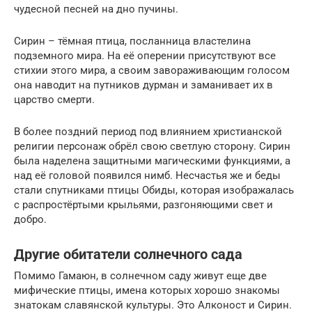
чудесной песней на дно пучины.
Сирин – тёмная птица, посланница властелина
подземного мира. На её оперении присутствуют все
стихии этого мира, а своим завораживающим голосом
она наводит на путников дурман и заманивает их в
царство смерти.
В более поздний период под влиянием христианской
религии персонаж обрёл свою светлую сторону. Сирин
была наделена защитными магическими функциями, а
над её головой появился нимб. Несчастья же и беды
стали спутниками птицы Обиды, которая изображалась
с распростёртыми крыльями, разгоняющими свет и
добро.
Другие обитатели солнечного сада
Помимо Гамаюн, в солнечном саду живут еще две
мифические птицы, имена которых хорошо знакомы
знатокам славянской культуры. Это Алконост и Сирин.