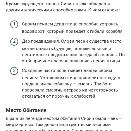
Кроме чарующего голоса, Сирин также обладал и
другими магическими способностями. К ним относят:
Своим пением дева-птица способна устроить
водоворот, который приведет к гибели корабля.
Дар предвидения. Слова песни существа часто
могли описать будущее, положительные и
негативные предсказания всегда сбывались. По
этой причине славяне опасались пения птицы.
Создание часто испытывает людей своим
пением. Устоявшим птица приносит награду, а
поддавшимся соблазну — смерть. Так боги
проверяли смертных героев на их готовность
отказаться от порочных слабостей.
Место Обитания
В ранних легенда местом обитания Сирин была Навь —
мир мертвых. Там дева-птица грустными песнями
оплакивала погибших воинов. Создание являлось