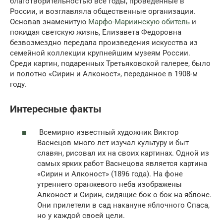
благотворительностью все годы, проведенные в
России, и возглавляла общественные организации.
Основав знаменитую
Марфо-Мариинскую обитель
и
покидая светскую жизнь, Елизавета Федоровна
безвозмездно передала произведения искусства из
семейной коллекции крупнейшим музеям России.
Среди картин, подаренных Третьяковской галерее, было
и полотно «Сирин и Алконост», переданное в 1908-м
году.
Интересные факты
Всемирно известный художник Виктор
Васнецов много лет изучал культуру и быт
славян, рисовал их на своих картинах. Одной из
самых ярких работ Васнецова является картина
«Сирин и Алконост» (1896 года). На фоне
утреннего оранжевого неба изображены
Алконост и Сирин, сидящие бок о бок на яблоне.
Они прилетели в сад накануне яблочного Спаса,
но у каждой своей цели.