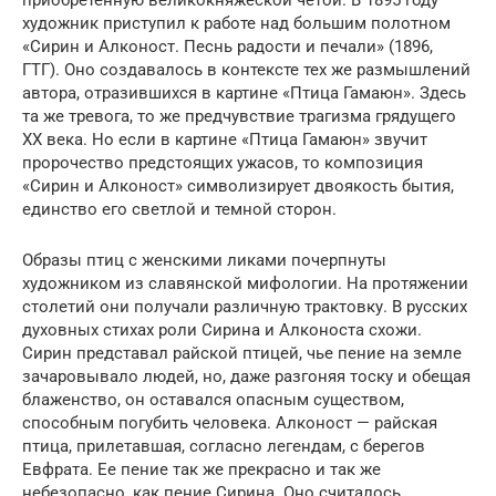
художник приступил к работе над большим полотном
«Сирин и Алконост. Песнь радости и печали» (1896,
ГТГ). Оно создавалось в контексте тех же размышлений
автора, отразившихся в картине «Птица Гамаюн». Здесь
та же тревога, то же предчувствие трагизма грядущего
ХХ века. Но если в картине «Птица Гамаюн» звучит
пророчество предстоящих ужасов, то композиция
«Сирин и Алконост» символизирует двоякость бытия,
единство его светлой и темной сторон.
Образы птиц с женскими ликами почерпнуты
художником из славянской мифологии. На протяжении
столетий они получали различную трактовку. В русских
духовных стихах роли Сирина и Алконоста схожи.
Сирин представал райской птицей, чье пение на земле
зачаровывало людей, но, даже разгоняя тоску и обещая
блаженство, он оставался опасным существом,
способным погубить человека. Алконост — райская
птица, прилетавшая, согласно легендам, с берегов
Евфрата. Ее пение так же прекрасно и так же
небезопасно, как пение Сирина. Оно считалось