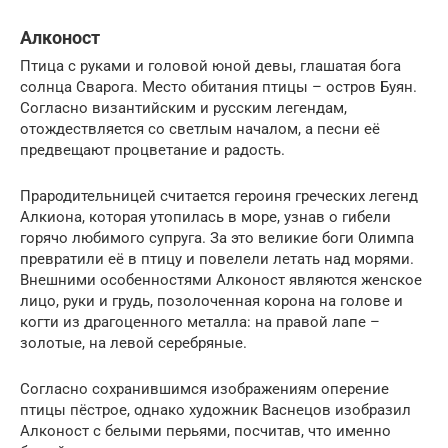
Алконост
Птица с руками и головой юной девы, глашатая бога
солнца Сварога. Место обитания птицы – остров Буян.
Согласно византийским и русским легендам,
отождествляется со светлым началом, а песни её
предвещают процветание и радость.
Прародительницей считается героиня греческих легенд
Алкиона, которая утопилась в море, узнав о гибели
горячо любимого супруга. За это великие боги Олимпа
превратили её в птицу и повелели летать над морями.
Внешними особенностями Алконост являются женское
лицо, руки и грудь, позолоченная корона на голове и
когти из драгоценного металла: на правой лапе –
золотые, на левой серебряные.
Согласно сохранившимся изображениям оперение
птицы пёстрое, однако художник Васнецов изобразил
Алконост с белыми перьями, посчитав, что именно