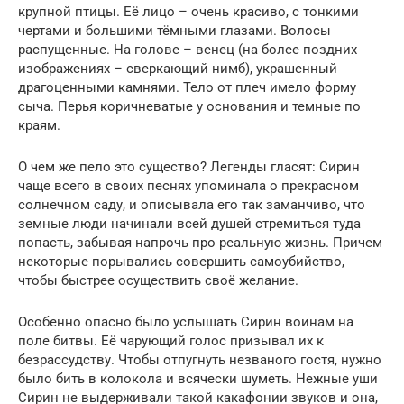
крупной птицы. Её лицо – очень красиво, с тонкими
чертами и большими тёмными глазами. Волосы
распущенные. На голове – венец (на более поздних
изображениях – сверкающий нимб), украшенный
драгоценными камнями. Тело от плеч имело форму
сыча. Перья коричневатые у основания и темные по
краям.
О чем же пело это существо? Легенды гласят: Сирин
чаще всего в своих песнях упоминала о прекрасном
солнечном саду, и описывала его так заманчиво, что
земные люди начинали всей душей стремиться туда
попасть, забывая напрочь про реальную жизнь. Причем
некоторые порывались совершить самоубийство,
чтобы быстрее осуществить своё желание.
Особенно опасно было услышать Сирин воинам на
поле битвы. Её чарующий голос призывал их к
безрассудству. Чтобы отпугнуть незваного гостя, нужно
было бить в колокола и всячески шуметь. Нежные уши
Сирин не выдерживали такой какафонии звуков и она,