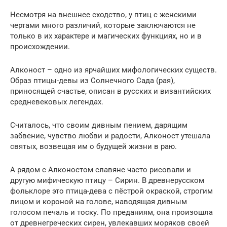
Несмотря на внешнее сходство, у птиц с женскими
чертами много различий, которые заключаются не
только в их характере и магических функциях, но и в
происхождении.
Алконост – одно из ярчайших мифологических существ.
Образ птицы-девы из Солнечного Сада (рая),
приносящей счастье, описан в русских и византийских
средневековых легендах.
Считалось, что своим дивным пением, дарящим
забвение, чувство любви и радости, Алконост утешала
святых, возвещая им о будущей жизни в раю.
А рядом с Алконостом славяне часто рисовали и
другую мифическую птицу – Сирин. В древнерусском
фольклоре это птица-дева с пёстрой окраской, строгим
лицом и короной на голове, наводящая дивным
голосом печаль и тоску. По преданиям, она произошла
от древнегреческих сирен, увлекавших моряков своей