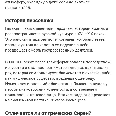
атмосферу, очевидную даже если не знать её
названия:119.
История персонажа
Гамаюн — вымышленный персонаж, который возник и
распространился в русской культуре в ХVII–XIX веках.
Это райская птица без ног и крыльев, которая летает,
используя только хвост, а ее падение с неба
предвещает смерть государственных деятелей.
В XIX–ХХI веках образ трансформировался посредством
искусства и стал восприниматься двояко: как птица из
рая, которая символизирует блаженство и счастье, либо
как мифическое существо, предвещающее беду.
Изменился и внешний облик птицы Гамаюн: сначала у
персонажа «отросли» конечности, а со временем
появилось и женское лицо. В таком виде она предстает
на знаменитой картине Виктора Васнецова.
Отличается ли от греческих Сирен?