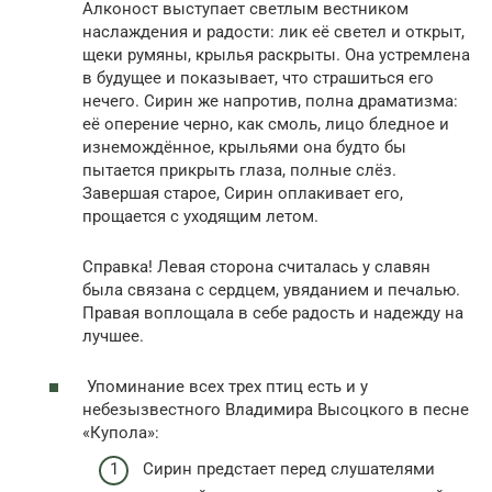
Алконост выступает светлым вестником
наслаждения и радости: лик её светел и открыт,
щеки румяны, крылья раскрыты. Она устремлена
в будущее и показывает, что страшиться его
нечего. Сирин же напротив, полна драматизма:
её оперение черно, как смоль, лицо бледное и
изнемождённое, крыльями она будто бы
пытается прикрыть глаза, полные слёз.
Завершая старое, Сирин оплакивает его,
прощается с уходящим летом.
Справка! Левая сторона считалась у славян
была связана с сердцем, увяданием и печалью.
Правая воплощала в себе радость и надежду на
лучшее.
Упоминание всех трех птиц есть и у
небезызвестного Владимира Высоцкого в песне
«Купола»:
Сирин предстает перед слушателями