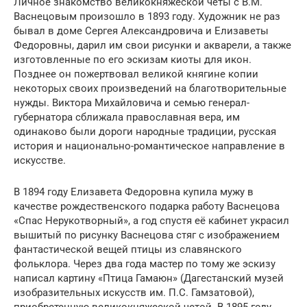
Личное знакомство великокняжеской четы с В.М.
Васнецовым произошло в 1893 году. Художник не раз
бывал в доме Сергея Александровича и Елизаветы
Федоровны, дарил им свои рисунки и акварели, а также
изготовленные по его эскизам киоты для икон.
Позднее он пожертвовал великой княгине копии
некоторых своих произведений на благотворительные
нужды. Виктора Михайловича и семью генерал-
губернатора сближала православная вера, им
одинаково были дороги народные традиции, русская
история и национально-романтическое направление в
искусстве.
В 1894 году Елизавета Федоровна купила мужу в
качестве рождественского подарка работу Васнецова
«Спас Нерукотворный», а год спустя её кабинет украсил
вышитый по рисунку Васнецова стяг с изображением
фантастической вещей птицы из славянского
фольклора. Через два года мастер по тому же эскизу
написал картину «Птица Гамаюн» (Дагестанский музей
изобразительных искусств им. П.С. Гамзатовой),
приобретенную великокняжеской четой. В 1895 году