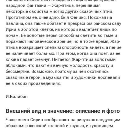
народной фантазии — Жар-птица, перенявшая
некоторые свойства многих других сказочных птиц.
Прототипом ее, очевидно, был Феникс. Похожая на
павлина, она также обитает в прекрасном райском саду
Ирии в золотой клетке, из которой вылетает лишь по
ночам. Ее золотые перья способны светить во тьме и
поражают человеческое зрение, но в то же время, Жар-
птица возвращает слепым способность видеть, а пение
ее излечивает больных. При этом, когда она поет, из ее
клюва падает жемчуг. Питается Жар-птица золотыми
яблоками, что дают ей вечную молодость, красоту и
бессмертие. Возможно, поэтому за ней охотились
сказочные герои, а музыканты и художники воспевали
ее в своих произведениях.
И.Билибин
Внешний вид и значение: описание и фото
Чаще всего Сирин изображают на рисунках следующим
образом: с женской головой и грудью, и туловищем