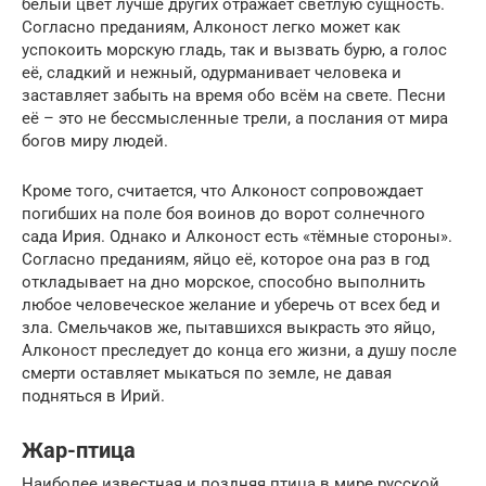
белый цвет лучше других отражает светлую сущность.
Согласно преданиям, Алконост легко может как
успокоить морскую гладь, так и вызвать бурю, а голос
её, сладкий и нежный, одурманивает человека и
заставляет забыть на время обо всём на свете. Песни
её – это не бессмысленные трели, а послания от мира
богов миру людей.
Кроме того, считается, что Алконост сопровождает
погибших на поле боя воинов до ворот солнечного
сада Ирия. Однако и Алконост есть «тёмные стороны».
Согласно преданиям, яйцо её, которое она раз в год
откладывает на дно морское, способно выполнить
любое человеческое желание и уберечь от всех бед и
зла. Смельчаков же, пытавшихся выкрасть это яйцо,
Алконост преследует до конца его жизни, а душу после
смерти оставляет мыкаться по земле, не давая
подняться в Ирий.
Жар-птица
Наиболее известная и поздняя птица в мире русской