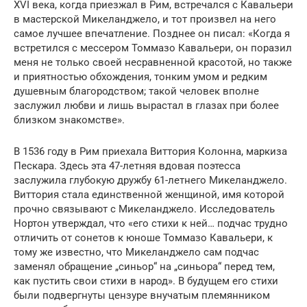
XVI века, когда приезжал в Рим, встречался с Кавальери
в мастерской Микеланджело, и тот произвел на него
самое лучшее впечатление. Позднее он писал: «Когда я
встретился с мессером Томмазо Кавальери, он поразил
меня не только своей несравненной красотой, но также
и приятностью обхождения, тонким умом и редким
душевным благородством; такой человек вполне
заслужил любви и лишь вырастал в глазах при более
близком знакомстве».
В 1536 году в Рим приехала Виттория Колонна, маркиза
Пескара. Здесь эта 47-летняя вдовая поэтесса
заслужила глубокую дружбу 61-летнего Микеланджело.
Виттория стала единственной женщиной, имя которой
прочно связывают с Микеланджело. Исследователь
Нортон утверждал, что «его стихи к ней… подчас трудно
отличить от сонетов к юноше Томмазо Кавальери, к
тому же известно, что Микеланджело сам подчас
заменял обращение „синьор“ на „синьора“ перед тем,
как пустить свои стихи в народ». В будущем его стихи
были подвергнуты цензуре внучатым племянником