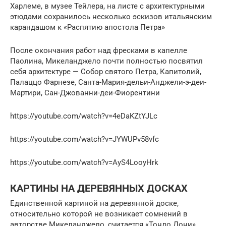
Харлеме, в музее Тейлера, на листе с архитектурными
этюдами сохранилось несколько эскизов итальянским
карандашом к «Распятию апостола Петра»
После окончания работ над фресками в капелле
Паолина, Микеланджело почти полностью посвятил
себя архитектуре — Собор святого Петра, Капитолий,
Палаццо Фарнезе, Санта-Мария-дельи-Анджели-э-деи-
Мартири, Сан-Джованни-деи-Фиорентини
https://youtube.com/watch?v=4eDaKZtYJLc
https://youtube.com/watch?v=JYWUPv58vfc
https://youtube.com/watch?v=AyS4LooyHrk
КАРТИНЫ НА ДЕРЕВЯННЫХ ДОСКАХ
Единственной картиной на деревянной доске,
относительно которой не возникает сомнений в
авторстве Микеланджело, считается «Тондо Дони».