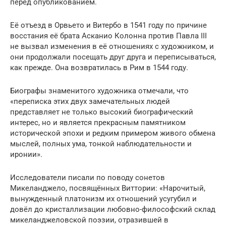
перед опубликованием.
Её отъезд в Орвьето и Витербо в 1541 году по причине
восстания её брата Асканио Колонна против Павла III
не вызвал изменения в её отношениях с художником, и
они продолжали посещать друг друга и переписываться,
как прежде. Она возвратилась в Рим в 1544 году.
Биографы знаменитого художника отмечали, что
«переписка этих двух замечательных людей
представляет не только высокий биографический
интерес, но и является прекрасным памятником
исторической эпохи и редким примером живого обмена
мыслей, полных ума, тонкой наблюдательности и
иронии».
Исследователи писали по поводу сонетов
Микеланджело, посвящённых Виттории: «Нарочитый,
вынужденный платонизм их отношений усугубил и
довёл до кристаллизации любовно-философский склад
микеланджеловской поэзии, отразившей в