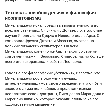
раздробленной Италии эпохи Средневековья.
Техника «освобождения» и философия
неоплатонизма
Микеланджело искал средства выразительности во
всех направлениях. Он учился у Донателло, в Болонье
изучал Якопо делла Куэрча и Никколо делль Арка. Он
копировал фрески Джотто и Мазаччо, смотрел на
великих пизанских скульпторов XIII века.
Микеланджело, конечно же, был знаком со своими
современниками — Верроккио, Синьорелли, но больше
всего его завораживали работы Леонардо.
Говоря о его философских убеждениях, известно, что
Микеланджело рос в окружении лучших
интеллектуальных умов своего времени, и что он был
знаком с двумя величайшими представителями
неоплатонической доктрины, Пико делла Мирандола и
Марсилио Фичино, которые оказали влияние на его
художественное мышление.