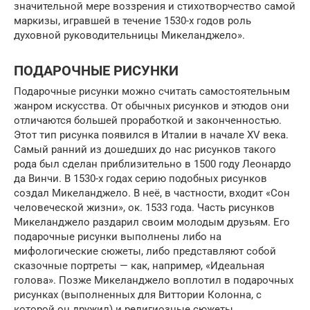
значительной мере воззрения и стихотворчество самой
маркизы, игравшей в течение 1530-х годов роль
духовной руководительницы Микеланджело».
ПОДАРОЧНЫЕ РИСУНКИ
Подарочные рисунки можно считать самостоятельным
жанром искусства. От обычных рисунков и этюдов они
отличаются большей проработкой и законченностью.
Этот тип рисунка появился в Италии в начале XV века.
Самый ранний из дошедших до нас рисунков такого
рода был сделан приблизительно в 1500 году Леонардо
да Винчи. В 1530-х годах серию подобных рисунков
создал Микеланджело. В неё, в частности, входит «Сон
человеческой жизни», ок. 1533 года. Часть рисунков
Микеланджело раздарил своим молодым друзьям. Его
подарочные рисунки выполнены либо на
мифологические сюжеты, либо представляют собой
сказочные портреты — как, например, «Идеальная
голова». Позже Микеланджело воплотил в подарочных
рисунках (выполненных для Виттории Колонна, с
которой он дружил) и религиозные сюжеты.