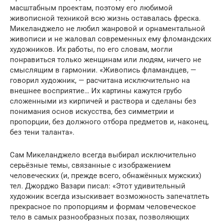
масштабным проектам, поэтому его любимой
живописной техникой всю жизнь оставалась фреска.
Микеланджело не любил жанровой и орнаментальной
живописи и не жаловал современных ему фломандских
художников. Их работы, по его словам, могли
понравиться только женщинам или людям, ничего не
смыслящим в гармонии. «Живопись фламандцев, —
говорил художник, — расчитана исключительно на
внешнее восприятие… Их картины кажутся грубо
сложенными из кирпичей и раствора и сделаны без
понимания основ искусства, без симметрии и
пропорции, без должного отбора предметов и, наконец,
без тени таланта».
Сам Микеланджело всегда выбирал исключительно
серьёзные темы, связанные с изображением
человеческих (и, прежде всего, обнажённых мужских)
тел. Джорджо Вазари писал: «Этот удивительный
художник всегда изыскивает возможность запечатлеть
прекрасное по пропорциям и формам человеческое
тело в самых разнообразных позах, позволяющих