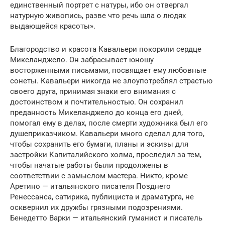
единственный портрет с натуры, ибо он отвергал
натурную живопись, разве что речь шла о людях
выдающейся красоты».
Благородство и красота Кавальери покорили сердце
Микеланджело. Он забрасывает юношу
восторженными письмами, посвящает ему любовные
сонеты. Кавальери никогда не злоупотреблял страстью
своего друга, принимая знаки его внимания с
достоинством и почтительностью. Он сохранил
преданность Микеланджело до конца его дней,
помогал ему в делах, после смерти художника был его
душеприказчиком. Кавальери много сделал для того,
чтобы сохранить его бумаги, планы и эскизы для
застройки Капиталийского холма, проследил за тем,
чтобы начатые работы были продолжены в
соответствии с замыслом мастера. Никто, кроме
Аретино — итальянского писателя Позднего
Ренессанса, сатирика, публициста и драматурга, не
осквернил их дружбы грязными подозрениями.
Бенедетто Варки — итальянский гуманист и писатель