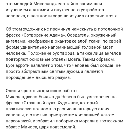
что молодой Микеланджело тайно занимался
изучением анатомии и внутреннего устройства
человека, в частности хорошо изучил строение мозга.
Об этом художник не преминул намекнуть в потолочной
фреске «Сотворение Адама». Создатель, окруженный
ангелами, изображен в окантовке алой ткани, по своей
форме удивительно напоминающей головной мозг
человека. Положение рук творца, а также лица ангелов
повторяют основные отделы мозга. Таким образом,
Буонарроти заявляет о том, что человек был создан не
просто абстрактным святым духом, а является
порождением высшего разума.
Один и яростных критиков работы
Микеланджело Бьяджо да Чезена был увековечен на
фреске «Страшный суд». Художник, который
практически полностью расписал алтарную стену
капеллы, в ответ на пристрастие к излишней наготе
персонажей, изобразил поборника морали в гротескном
образе Миноса, царя подземелий.