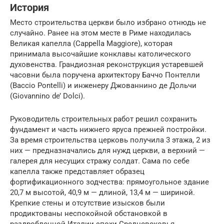
История
Место строительства церкви было избрано отнюдь не
случайно. Ранее на этом месте в Риме находилась
Великая капелла (Cappella Maggiore), которая
принимала высочайшие конклавы католического
духовенства. Грандиозная реконструкция устаревшей
часовни была поручена архитектору Баччо Понтелли
(Baccio Pontelli) и инженеру Джованнино де Дольчи
(Giovannino de’ Dolci).
Руководитель строительных работ решил сохранить
фундамент и часть нижнего яруса прежней постройки.
За время строительства церковь получила 3 этажа, 2 из
них — предназначались для нужд церкви, а верхний —
галерея для несущих стражу солдат. Сама по себе
капелла также представляет образец
фортификационного зодчества: прямоугольное здание
20,7 м высотой, 40,9 м — длиной, 13,4 м — шириной.
Крепкие стены и отсутствие изысков были
продиктованы неспокойной обстановкой в