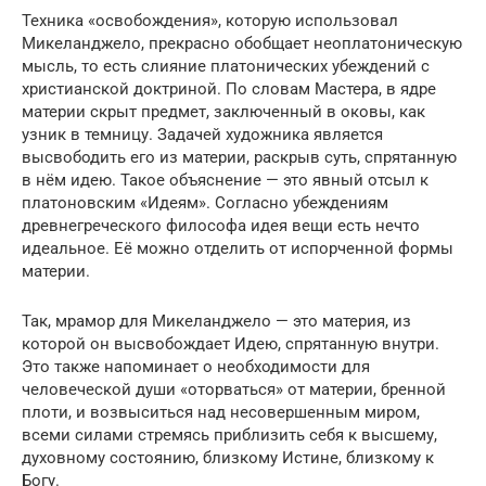
Техника «освобождения», которую использовал
Микеланджело, прекрасно обобщает неоплатоническую
мысль, то есть слияние платонических убеждений с
христианской доктриной. По словам Мастера, в ядре
материи скрыт предмет, заключенный в оковы, как
узник в темницу. Задачей художника является
высвободить его из материи, раскрыв суть, спрятанную
в нём идею. Такое объяснение — это явный отсыл к
платоновским «Идеям». Согласно убеждениям
древнегреческого философа идея вещи есть нечто
идеальное. Её можно отделить от испорченной формы
материи.
Так, мрамор для Микеланджело — это материя, из
которой он высвобождает Идею, спрятанную внутри.
Это также напоминает о необходимости для
человеческой души «оторваться» от материи, бренной
плоти, и возвыситься над несовершенным миром,
всеми силами стремясь приблизить себя к высшему,
духовному состоянию, близкому Истине, близкому к
Богу.