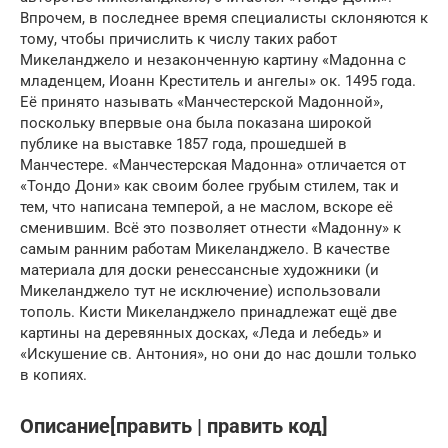
Впрочем, в последнее время специалисты склоняются к
тому, чтобы причислить к числу таких работ
Микеланджело и незаконченную картину «Мадонна с
младенцем, Иоанн Креститель и ангелы» ок. 1495 года.
Её принято называть «Манчестерской Мадонной»,
поскольку впервые она была показана широкой
публике на выставке 1857 года, прошедшей в
Манчестере. «Манчестерская Мадонна» отличается от
«Тондо Дони» как своим более грубым стилем, так и
тем, что написана темперой, а не маслом, вскоре её
сменившим. Всё это позволяет отнести «Мадонну» к
самым ранним работам Микеланджело. В качестве
материала для доски ренессансные художники (и
Микеланджело тут не исключение) использовали
тополь. Кисти Микеланджело принадлежат ещё две
картины на деревянных досках, «Леда и лебедь» и
«Искушение св. Антония», но они до нас дошли только
в копиях.
Описание[править | править код]