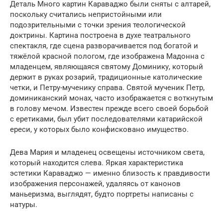
Деталь Много картин Караваджо были сняты с алтарей,
поскольку считались непристойными или
подозрительными с точки зрения теологической
доктрины. Картина построена в духе театрального
спектакля, где сцена разворачивается под богатой и
тяжёлой красной пологом, где изображена Мадонна с
младенцем, являющаяся святому Доминику, который
держит в руках розарий, традиционные католические
четки, и Петру-мученику справа. Святой мученик Петр,
доминиканский монах, часто изображается с воткнутым
в голову мечом. Известен прежде всего своей борьбой
с еретиками, был убит последователями катарийской
ереси, у которых было конфисковано имущество.
Дева Мария и младенец освещены источником света,
который находится слева. Яркая характеристика
эстетики Караваджо — именно близость к правдивости
изображения персонажей, удаляясь от канонов
маньеризма, выглядят, будто портреты написаны с
натуры.