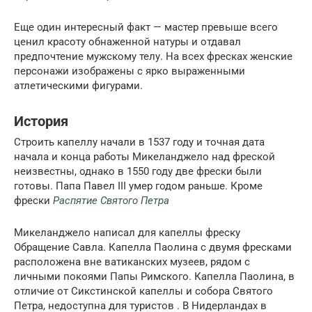
Еще один интересный факт — мастер превыше всего
ценил красоту обнаженной натуры и отдавал
предпочтение мужскому телу. На всех фресках женские
персонажи изображены с ярко выраженными
атлетическими фигурами.
История
Строить капеллу начали в 1537 году и точная дата
начала и конца работы Микеланджело над фреской
неизвестны, однако в 1550 году две фрески были
готовы. Папа Павел III умер годом раньше. Кроме
фрески
Распятие Святого Петра
Микеланджело написал для капеллы фреску
Обращение Савла. Капелла Паолина с двумя фресками
расположена вне ватиканских музеев, рядом с
личными покоями Папы Римского. Капелла Паолина, в
отличие от Сикстинской капеллы и собора Святого
Петра, недоступна для туристов . В Нидерландах в