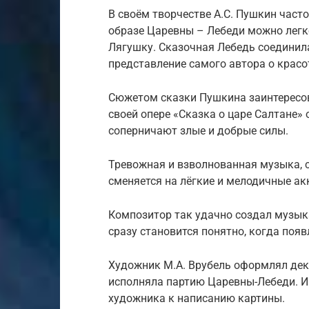
В своём творчестве А.С. Пушкин част
образе Царевны – Лебеди можно легк
Лягушку. Сказочная Лебедь соединила
представление самого автора о красо
Сюжетом сказки Пушкина заинтересов
своей опере «Сказка о царе Салтане» 
соперничают злые и добрые силы.
Тревожная и взволнованная музыка, 
сменяется на лёгкие и мелодичные ак
Композитор так удачно создал музык
сразу становится понятно, когда появ
Художник М.А. Врубель оформлял деко
исполняла партию Царевны-Лебеди. И
художника к написанию картины.