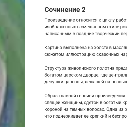
Сочинение 2
Произведение относится к циклу рабо
изображенных в смешанном стиле ром
написанным в поздние творческий пе
Картина выполнена на холсте в масл
сюжетом иллюстрацию сказочных нар
Структура живописного полотна предс
богатом царском дворце, где центра
девушки-царевны, лежащей на возвыш
Образ главной героини произведения
спящей женщины, одетой в богатый к
короной на темных волосах. Одна из 
что подчеркивает ее крепкий и беспр