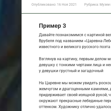
Опубликовано:
16 Ноя 2021
Рубрика:
Музеи
Пример 3
Давайте познакомимся с картиной в
Врубеля под названием «Царевна-Лебе
известного и великого русского поэт
Взглянув на картину, первым делом 
девушку с тонкими чертами лица и н
у девушки грустный и загадочный
На Царевне мы можем увидеть роско
жемчугом и драгоценными камнями, 
придерживает своей изящной рукой, ч
окружают прекрасные лебединые перь
оттенком. Художнику отлично удалось