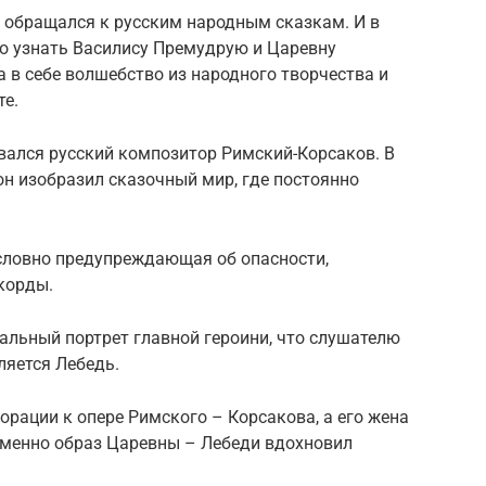
о обращался к русским народным сказкам. И в
о узнать Василису Премудрую и Царевну
 в себе волшебство из народного творчества и
те.
ался русский композитор Римский-Корсаков. В
он изобразил сказочный мир, где постоянно
словно предупреждающая об опасности,
корды.
альный портрет главной героини, что слушателю
ляется Лебедь.
рации к опере Римского – Корсакова, а его жена
менно образ Царевны – Лебеди вдохновил