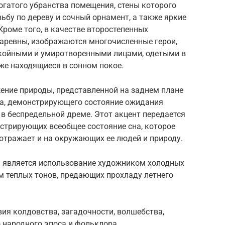
огатого убранства помещения, стены которого
ьбу по дереву и сочный орнамент, а также яркие
Кроме того, в качестве второстепенных
аревны, изображаются многочисленные герои,
койными и умиротворенными лицами, одетыми в
же находящиеся в сонном покое.
ение природы, представленной на заднем плане
еса, демонстрирующего состояние ожидания
в беспредельной дреме. Этот акцент передается
стрирующих всеобщее состояние сна, которое
отражает и на окружающих ее людей и природу.
 является использование художником холодных
 теплых тонов, предающих прохладу летнего
ия колдовства, загадочности, волшебства,
народного эпоса и фольклора,