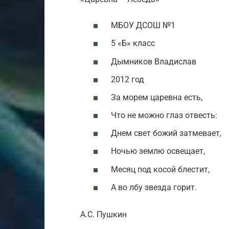
МБОУ ДСОШ №1
5 «Б» класс
Дымников Владислав
2012 год
За морем царевна есть,
Что не можно глаз отвесть:
Днем свет божий затмевает,
Ночью землю освещает,
Месяц под косой блестит,
А во лбу звезда горит.
А.С. Пушкин