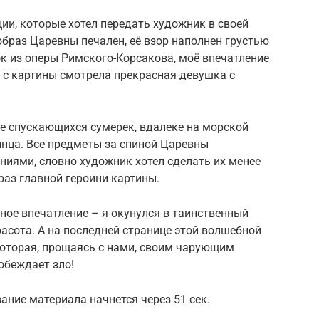
ции, которые хотел передать художник в своей
образ Царевны печален, её взор наполнен грустью
ок из оперы Римского-Корсакова, моё впечатление
я с картины смотрела прекрасная девушка с
е спускающихся сумерек, вдалеке на морской
лнца. Все предметы за спиной Царевны
ями, словно художник хотел сделать их менее
аз главной героини картины.
ное впечатление – я окунулся в таинственный
расота. А на последней странице этой волшебной
которая, прощаясь с нами, своим чарующим
обеждает зло!
ание материала начнется через 51 сек.