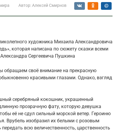
 мира
Автор:
Алексей Смирнов
еликолепного художника Михаила Александровича
дь», которая написана по сюжету сказки всеми
а Александра Сергеевича Пушкина
мы обращаем своё внимание на прекрасную
еобыкновенно красивыми глазами. Однако, взгляд
шный серебряный кокошник, украшенный
длинную прозрачную фату, которую девушка
тобы её не сдул сильный морской ветер. Героиню
я. Врубель изобразил их белыми с розовым
 передать всю величественность, царственность