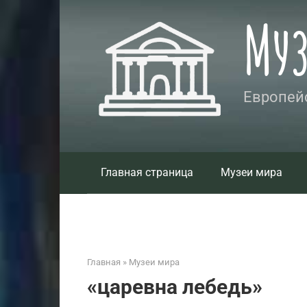
Перейти
Му
к
контенту
Европейс
Главная страница
Музеи мира
Главная
»
Музеи мира
«царевна лебедь»