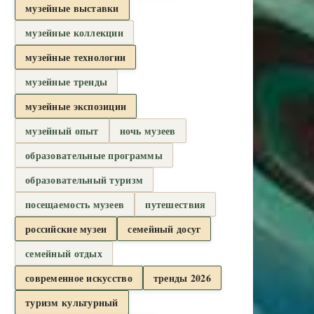
музейные выставки
музейные коллекции
музейные технологии
музейные тренды
музейные экспозиции
музейный опыт
ночь музеев
образовательные программы
образовательный туризм
посещаемость музеев
путешествия
российские музеи
семейный досуг
семейный отдых
современное искусство
тренды 2026
туризм культурный