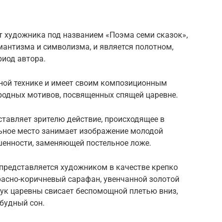
т художника под названием «Поэма семи сказок»,
антизма и символизма, и является полотном,
риод автора.
яной технике и имеет своим композиционным
одных мотивов, посвященных спящей царевне.
тавляет зрителю действие, происходящее в
льное место занимает изображение молодой
енности, заменяющей постельное ложе.
 представляется художником в качестве крепко
расно-коричневый сарафан, увенчанной золотой
рук царевны свисает беспомощной плетью вниз,
обудный сон.