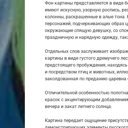
Фон картины представляется в виде б
имеют искусную, узорную роспись, рез
колонны, раскрашенные в алые тона. 
персонажей, подчеркивающих образ ц
окружающие спящую девушку, со спо
праздничную и нарядную одежду, так
Отдельных слов заслуживает изображ
картины в виде густого дремучего л
предстоящего пробуждения, находясь 
и посредством птиц и животных, иллю
заколдованная по преданию царевна 
Отличительной особенностью полотна
красок с акцентирующим добавлением
вечера и закат летнего солнца.
Картина передает ощущение присутств
демонстрирующих элементы русского 