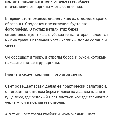
картины находится в тени от деревьев, общее
впечатление от картины – она солнечная.
Впереди стоят березы, видны лишь их стволы, а кроны
обрезаны. Создается впечатление, будто это
фотография. О густых ветвях этих берез
свидетельствует лишь глубокая тень, которая падает от
них на траву. Остальная часть картины полна солнца и
света.
Он освещает и траву, и стволы берез, и ручей, который
находится по центру картины.
Главный сюжет картины – это игра света.
Свет освещает траву, делая ее практически салатовой,
он играет по стволам берез и даже на заднем плане в
гуще леса, где зеленый цвет листьев кое-где граничит с
черным, он выбеливает стволы.
А в тени цвет травы глубокий, изумрудный. Свет