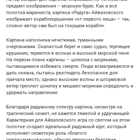
предмет изображения – морскую бурю. Как и все
полотна мариниста, картина «Радуга» Айвазовского
изображает кораблекрушение «от первого лица» — так,
словно автор сам был на тонущем корабле.
Картина наполнена нечеткими, туманными
очертаниями. Скалистый берег и само судно, терпящее
крушение, теряются в волнах и высокой морской пене.
На первом плане картины — шлюпка с моряками,
пытающимися избежать смерти. Люди всматриваются в
даль океана, пытаясь разглядеть безопасное для
причала место, однако высокие волны и штормовой
ветер треплют шлюпку и мешают морякам определить и
удержать направление.
Благодаря радужному спектру картина, несмотря на
трагический сюжет, не кажется тяжелой и удручающей.
Характерная для Айвазовского игра со светом на этом
полотне создает идеальный радужный круг, который
исполняет сюжетную роль «благого
предзнаменования», обещая терпящим бедствие