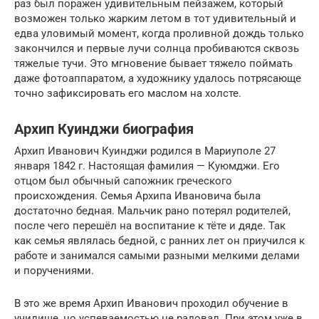
раз был поражен удивительным пейзажем, который
возможен только жарким летом в тот удивительный и
едва уловимый момент, когда проливной дождь только
закончился и первые лучи солнца пробиваются сквозь
тяжелые тучи. Это мгновение бывает тяжело поймать
даже фотоаппаратом, а художнику удалось потрясающе
точно зафиксировать его маслом на холсте.
Архип Куинджи биография
Архип Иванович Куинджи родился в Мариуполе 27
января 1842 г. Настоящая фамилия — Куюмджи. Его
отцом был обычный сапожник греческого
происхождения. Семья Архипа Ивановича была
достаточно бедная. Мальчик рано потерял родителей,
после чего перешёл на воспитание к тёте и дяде. Так
как семья являлась бедной, с ранних лет он приучился к
работе и занимался самыми разными мелкими делами
и поручениями.
В это же время Архип Иванович проходил обучение в
училище, но успеваемостью не радовал. При этом уже в