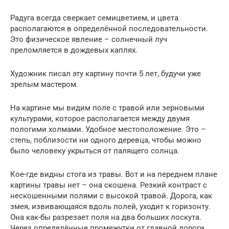
Радуга всегда сверкает семицветием, и цвета
располагаются в определённой последовательности.
Это физическое явление – солнечный луч
преломляется в дождевых каплях.
Художник писал эту картину почти 5 лет, будучи уже
зрелым мастером.
На картине мы видим поле с травой или зерновыми
культурами, которое располагается между двумя
пологими холмами. Удобное местоположение. Это –
степь, поблизости ни одного деревца, чтобы можно
было человеку укрыться от палящего солнца.
Кое-где видны стога из травы. Вот и на переднем плане
картины травы нет – она скошена. Резкий контраст с
нескошенными полями с высокой травой. Дорога, как
змея, извивающаяся вдоль полей, уходит к горизонту.
Она как-бы разрезает поля на два больших лоскута.
Через определённые промежутки от главной дороги