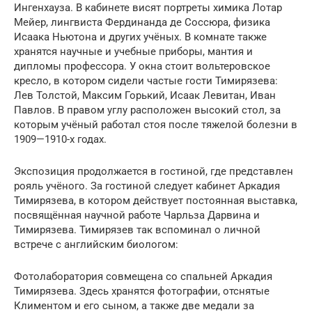
Ингенхауза. В кабинете висят портреты химика Лотар
Мейер, лингвиста Фердинанда де Соссюра, физика
Исаака Ньютона и других учёных. В комнате также
хранятся научные и учебные приборы, мантия и
дипломы профессора. У окна стоит вольтеровское
кресло, в котором сидели частые гости Тимирязева:
Лев Толстой, Максим Горький, Исаак Левитан, Иван
Павлов. В правом углу расположен высокий стол, за
которым учёный работал стоя после тяжелой болезни в
1909—1910-х годах.
Экспозиция продолжается в гостиной, где представлен
рояль учёного. За гостиной следует кабинет Аркадия
Тимирязева, в котором действует постоянная выставка,
посвящённая научной работе Чарльза Дарвина и
Тимирязева. Тимирязев так вспоминал о личной
встрече с английским биологом:
Фотолаборатория совмещена со спальней Аркадия
Тимирязева. Здесь хранятся фотографии, отснятые
Климентом и его сыном, а также две медали за