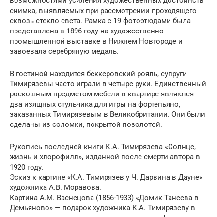
возможностями усиления художественных достоинств
снимка, выявляемых при рассмотрении проходящего
сквозь стекло света. Рамка с 19 фотоэтюдами была
представлена в 1896 году на художественно-
промышленной выставке в Нижнем Новгороде и
завоевала серебряную медаль.
В гостиной находится беккеровский рояль, супруги
Тимирязевы часто играли в четыре руки. Единственный
роскошным предметом мебели в квартире являются
два изящных стульчика для игры на фортепьяно,
заказанных Тимирязевым в Великобритании. Они были
сделаны из соломки, покрытой позолотой.
Рукопись последней книги К.А. Тимирязева «Солнце,
жизнь и хлорофилл», изданной после смерти автора в
1920 году.
Эскиз к картине «К.А. Тимирязев у Ч. Дарвина в Дауне»
художника А.В. Моравова.
Картина А.М. Васнецова (1856-1933) «Домик Танеева в
Демьяново» — подарок художника К.А. Тимирязеву в