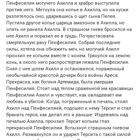
Пенфесилия могучего Ахилла и храбро выступила
против него. Метнула она копье в Ахилла, но на куски
разлетелось оно, ударившись о щит сына Пелея.
Пустила другое копье царица амазонок в Ахилла, но
опять не ранила Ахилла. В страшном гневе бросился на
нее Ахилл и поразил ее в грудь. Почувствовала
смертельную рану Пенфесилия. Собрав последние
силы, хотела она обнажить меч, но могучий Ахилл
пронзил ее копьем вместе с конем. Грянулся на землю
конь, а около него распростертая лежала Пенфесилия.
Снял с нее шлем Ахилл и остановился, пораженный
необычайной красотой дочери бога войны Ареса.
Прекрасна, как богиня Артемида, была умершая
Пенфесилия. Стоит над телом сраженной им красавицы
Пенфесилии Ахилл и чувствует, как овладевает им
любовь к убитой. Когда, погруженный в печаль, стоял
Ахилл над Пенфесилией, подошел к нему Терсит и стал
бранить героя, как делал это и раньше. Издеваясь над
печалью Ахилла, пронзил Терсит копьем глаз
прекрасной Пенфесилии. Вспыхнул страшным гневом
Ахилл. Размахнулся он и ударил Терсита с такой силой