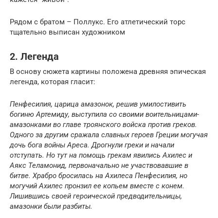
Рядом с братом – Поллукс. Его атлетический торс
тщательно выписан художником
2. Легенда
В основу сюжета картины положена древняя эпическая
легенда, которая гласит:
Пенфесилия, царица амазонок, решив умилостивить
богиню Артемиду, выступила со своими воительницами-
амазонками во главе троянского войска против греков.
Одного за другим сражала славных героев Греции могучая
дочь бога войны Ареса. Дрогнули греки и начали
отступать. Но тут на помощь грекам явились Ахилес и
Аякс Теламонид, первоначально не участвовавшие в
битве.
Храбро бросилась на Ахилеса Пенфесилия, но
могучий Ахилес пронзил ее копьем вместе с конем.
Лишившись своей героической предводительницы,
амазонки были разбиты.