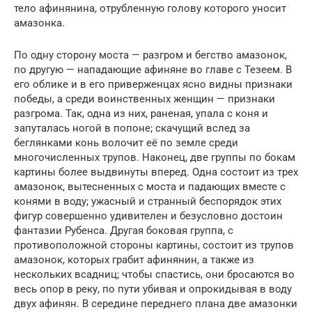
тело афинянина, отрубленную голову которого уносит
амазонка.
По одну сторону моста — разгром и бегство амазонок,
по другую — нападающие афиняне во главе с Тезеем. В
его облике и в его приверженцах ясно видны признаки
победы, а среди воинственных женщин — признаки
разгрома. Так, одна из них, раненая, упала с коня и
запуталась ногой в попоне; скачущий вслед за
беглянками конь волочит её по земле среди
многочисленных трупов. Наконец, две группы по бокам
картины более выдвинуты вперед. Одна состоит из трех
амазонок, вытесненных с моста и падающих вместе с
конями в воду; ужасный и странный беспорядок этих
фигур совершенно удивителен и безусловно достоин
фантазии Рубенса. Другая боковая группа, с
противоположной стороны картины, состоит из трупов
амазонок, которых грабит афинянин, а также из
нескольких всадниц; чтобы спастись, они бросаются во
весь опор в реку, по пути убивая и опрокидывая в воду
двух афинян. В середине переднего плана две амазонки