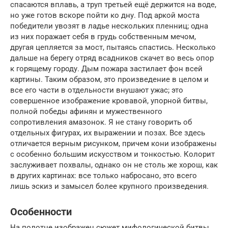
спасаются вплавь, а труп третьей ещё держится на воде,
но уже готов вскоре пойти ко дну. Под аркой моста
победители увозят в ладье нескольких пленниц; одна
из них поражает себя в грудь собственным мечом,
другая цепляется за мост, пытаясь спастись. Несколько
дальше на берегу отряд всадников скачет во весь опор
к горящему городу. Дым пожара застилает фон всей
картины. Таким образом, это произведение в целом и
все его части в отдельности внушают ужас; это
совершенное изображение кровавой, упорной битвы,
полной победы афинян и мужественного
сопротивления амазонок. Я не стану говорить об
отдельных фигурах, их выражении и позах. Все здесь
отличается верным рисунком, причем кони изображены
с особенно большим искусством и тонкостью. Колорит
заслуживает похвалы, однако он не столь же хорош, как
в других картинах: все только набросано, это всего
лишь эскиз и замысел более крупного произведения.
Особенности
На полотне изображен сюжет мифологической битвы