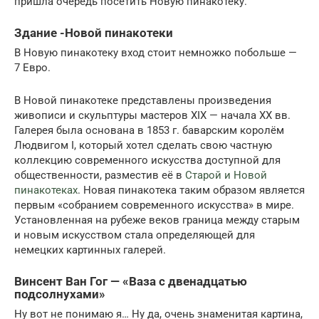
пришла очередь посетить Новую пинакотеку.
Здание -Новой пинакотеки
В Новую пинакотеку вход стоит немножко побольше —
7 Евро.
В Новой пинакотеке представлены произведения
живописи и скульптуры мастеров XIX — начала XX вв.
Галерея была основана в 1853 г. баварским королём
Людвигом I, который хотел сделать свою частную
коллекцию современного искусства доступной для
общественности, разместив её в
Старой и Новой
пинакотеках
. Новая пинакотека таким образом является
первым «собранием современного искусства» в мире.
Установленная на рубеже веков граница между старым
и новым искусством стала определяющей для
немецких картинных галерей.
Винсент Ван Гог — «Ваза с двенадцатью
подсолнухами»
Ну вот не понимаю я… Ну да, очень знаменитая картина,