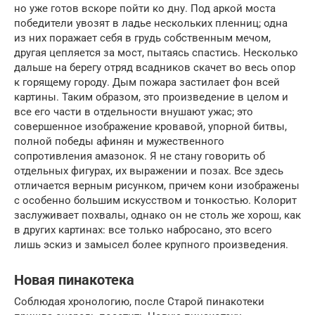
но уже готов вскоре пойти ко дну. Под аркой моста
победители увозят в ладье нескольких пленниц; одна
из них поражает себя в грудь собственным мечом,
другая цепляется за мост, пытаясь спастись. Несколько
дальше на берегу отряд всадников скачет во весь опор
к горящему городу. Дым пожара застилает фон всей
картины. Таким образом, это произведение в целом и
все его части в отдельности внушают ужас; это
совершенное изображение кровавой, упорной битвы,
полной победы афинян и мужественного
сопротивления амазонок. Я не стану говорить об
отдельных фигурах, их выражении и позах. Все здесь
отличается верным рисунком, причем кони изображены
с особенно большим искусством и тонкостью. Колорит
заслуживает похвалы, однако он не столь же хорош, как
в других картинах: все только набросано, это всего
лишь эскиз и замысел более крупного произведения.
Новая пинакотека
Соблюдая хронологию, после Старой пинакотеки