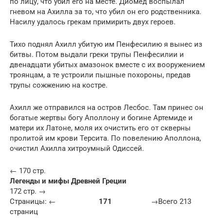
по лицу, что убил его на месте. Диомед воспылал
гневом на Ахилла за то, что убил он его родственника.
Насилу удалось грекам примирить двух героев.
Тихо поднял Ахилл убитую им Пенфесилию я вынес из
битвы. Потом выдали греки трупы Пенфесилии и
двенадцати убитых амазонок вместе с их вооружением
троянцам, а те устроили пышные похороны, предав
трупы сожжению на костре.
Ахилл же отправился на остров Лесбос. Там принес он
богатые жертвы богу Аполлону и богине Артемиде и
матери их Латоне, моля их очистить его от скверны
пролитой им крови Терсита. По повелению Аполлона,
очистил Ахилла хитроумный Одиссей.
← 170 стр.
Легенды и мифы Древней Греции
172 стр. →
Страницы: ←
171
→Всего 213
страниц