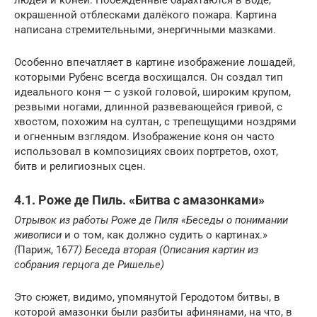
окрашенной отблесками далёкого пожара. Картина
написана стремительными, энергичными мазками.
Особенно впечатляет в картине изображение лошадей,
которыми Рубенс всегда восхищался. Он создал тип
идеального коня — с узкой головой, широким крупом,
резвыми ногами, длинной развевающейся гривой, с
хвостом, похожим на султан, с трепещущими ноздрями
и огненным взглядом. Изображение коня он часто
использовал в композициях своих портретов, охот,
битв и религиозных сцен.
4.1. Роже де Пиль. «Битва с амазонками»
Отрывок из работы Роже де Пиля «Беседы о понимании
живописи
и о том, как должно судить о картинах.»
(
Париж, 1677
)
Беседа вторая (Описания картин из
собрания герцога де Ришелье)
Это сюжет, видимо, упомянутой Геродотом битвы, в
которой амазонки были разбиты афинянами, на что, в