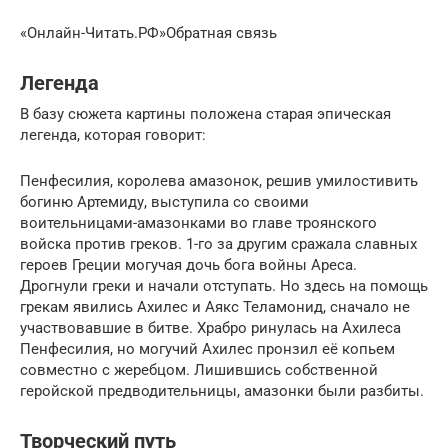
«Онлайн-Читать.РФ»Обратная связь
Легенда
В базу сюжета картины положена старая эпическая
легенда, которая говорит:
Пенфесилия, королева амазонок, решив умилостивить
богиню Артемиду, выступила со своими
воительницами-амазонками во главе троянского
войска против греков. 1-го за другим сражала славных
героев Греции могучая дочь бога войны Ареса.
Дрогнули греки и начали отступать. Но здесь на помощь
грекам явились Ахилес и Аякс Теламонид, сначало не
участвовавшие в битве. Храбро ринулась на Ахилеса
Пенфесилия, но могучий Ахилес пронзил её копьем
совместно с жеребцом. Лишившись собственной
геройской предводительницы, амазонки были разбиты.
Творческий путь