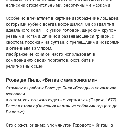
написана стремительными, энергичными мазками.
Особенно впечатляет в картине изображение лошадей,
которыми Рубенс всегда восхищался. Он создал тип
идеального коня — с узкой головой, широким крупом,
резвыми ногами, длинной развевающейся гривой, с
хвостом, похожим на султан, с трепещущими ноздрями
и огненным взглядом.
Изображение коня он часто использовал в
композициях своих портретов, охот, битв и
религиозных сцен.
Роже де Пиль. «Битва с амазонками»
Отрывок из работы Роже де Пиля «Беседы о понимании
живописи
и о том, как должно судить о картинах.»
(
Париж, 1677
)
Беседа вторая (Описания картин из собрания герцога де
Ришелье)
Это сюжет, видимо, упомянутой Геродотом битвы, в