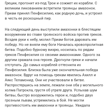
Греции, прогонит из-под Трои и сожжет их корабли. С
великим ликованием встретили троянцы амазонок.
Приам принял Пенфесилию, как родную дочь, и устроил
в честь ее роскошный пир.
На следующий день выступили амазонки в блестящем
вооружении во главе троянского войска против греков.
Воздев руки к небу, молил Приам богов даровать им
победу. Но не вняли ему боги Началась кровопролитная
битва. Подобно бурному вихрю, носилась по рядам
греков Пенфесилия со своими амазонками. Одного за
другим сражала она героев. Дрогнули греки и начали
отступать. До самых кораблей оттеснила их
Пенфесилия. Близка была уже окончательная победа
амазонок. Вдруг на помощь грекам явились Ахилл и
Аякс Теламонид. Они не участвовали в битве.
Распростершись на земле, лежали они оба у могильного
холма Патрокла, грустя об утрате друга. Услыхав шум
битвы, быстро вооружились герои и, подобно двух
грозным львам, устремились в бой. Не могли
противостоять им амазонки и троянцы. Увидала