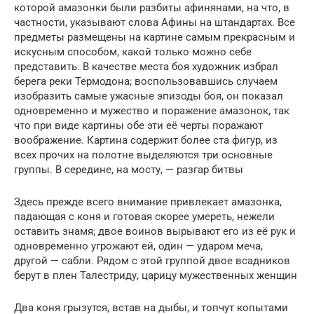
которой амазонки были разбиты афинянами, на что, в
частности, указывают слова Афины на штандартах. Все
предметы размещены на картине самым прекрасным и
искусным способом, какой только можно себе
представить. В качестве места боя художник избрал
берега реки Термодона; воспользовавшись случаем
изобразить самые ужасные эпизоды боя, он показал
одновременно и мужество и поражение амазонок, так
что при виде картины обе эти её черты поражают
воображение. Картина содержит более ста фигур, из
всех прочих на полотне выделяются три основные
группы. В середине, на мосту, — разгар битвы
Здесь прежде всего внимание привлекает амазонка,
падающая с коня и готовая скорее умереть, нежели
оставить знамя; двое воинов вырывают его из её рук и
одновременно угрожают ей, один — ударом меча,
другой — сабли. Рядом с этой группой двое всадников
берут в плен Талестриду, царицу мужественных женщин
Два коня грызутся, встав на дыбы, и топчут копытами