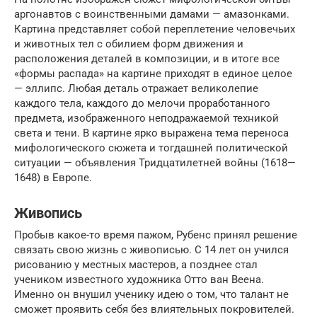
аргонавтов с воинственными дамами — амазонками.
Картина представляет собой переплетение человечьих
и животных тел с обилием форм движения и
расположения деталей в композиции, и в итоге все
«формы распада» на картине приходят в единое целое
— эллипс. Любая деталь отражает великолепие
каждого тела, каждого до мелочи проработанного
предмета, изображенного неподражаемой техникой
света и тени. В картине ярко выражена тема переноса
мифологического сюжета и тогдашней политической
ситуации — объявления Тридцатилетней войны (1618—
1648) в Европе.
Живопись
Пробыв какое-то время пажом, Рубенс принял решение
связать свою жизнь с живописью. С 14 лет он учился
рисованию у местных мастеров, а позднее стал
учеником известного художника Отто ван Веена.
Именно он внушил ученику идею о том, что талант не
сможет проявить себя без влиятельных покровителей.