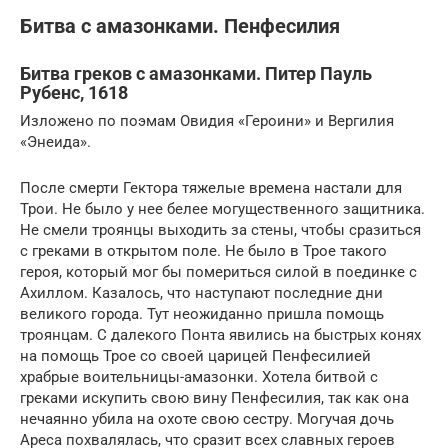
Битва с амазонками. Пенфесилия
Битва греков с амазонками. Питер Пауль
Рубенс, 1618
Изложено по поэмам Овидия «Героини» и Вергилия
«Энеида».
После смерти Гектора тяжелые времена настали для
Трои. Не было у нее белее могущественного защитника.
Не смели троянцы выходить за стены, чтобы сразиться
с греками в открытом поле. Не было в Трое такого
героя, который мог бы помериться силой в поединке с
Ахиллом. Казалось, что наступают последние дни
великого города. Тут неожиданно пришла помощь
троянцам. С далекого Понта явились на быстрых конях
на помощь Трое со своей царицей Пенфесилией
храбрые воительницы-амазонки. Хотела битвой с
греками искупить свою вину Пенфесилия, так как она
нечаянно убила на охоте свою сестру. Могучая дочь
Ареса похвалялась, что сразит всех славных героев