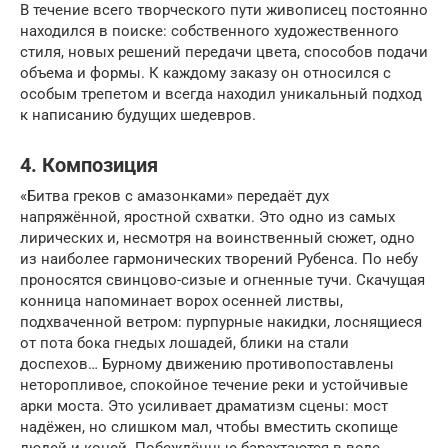
В течение всего творческого пути живописец постоянно
находился в поиске: собственного художественного
стиля, новых решений передачи цвета, способов подачи
объема и формы. К каждому заказу он относился с
особым трепетом и всегда находил уникальный подход
к написанию будущих шедевров.
4. Композиция
«Битва греков с амазонками» передаёт дух
напряжённой, яростной схватки. Это одно из самых
лирических и, несмотря на воинственный сюжет, одно
из наиболее гармонических творений Рубенса. По небу
проносятся свинцово-сизые и огненные тучи. Скачущая
конница напоминает ворох осенней листвы,
подхваченной ветром: пурпурные накидки, лоснящиеся
от пота бока гнедых лошадей, блики на стали
доспехов… Бурному движению противопоставлены
неторопливое, спокойное течение реки и устойчивые
арки моста. Это усиливает драматизм сцены: мост
надёжен, но слишком мал, чтобы вместить скопище
людей и коней. Побеждённые барахтаются в воде,