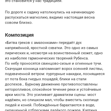
это становится у нас традицией.
По дороге к садику натолкнулись на начинающую
распускаться магнолию, видимо настоящая весна
совсем близко.
Композиция
«Битва греков с амазонками» передаёт дух
напряжённой, яростной схватки. Это одно из самых
лирических и, несмотря на воинственный сюжет, одно
из наиболее гармонических творений Рубенса.
По небу проносятся свинцово-сизые и огненные тучи.
Скачущая конница напоминает ворох осенней листвы,
подхваченной ветром: пурпурные накидки, лоснящиеся
от пота бока гнедых лошадей, блики на стали
доспехов… Бурному движению противопоставлены
неторопливое, спокойное течение реки и устойчивые
арки моста. Это усиливает драматизм сцены: мост
надёжен, но слишком мал, чтобы вместить скопище
людей и коней. Побеждённые барахтаются в воде,
окрашенной отблесками далёкого пожара. Картина