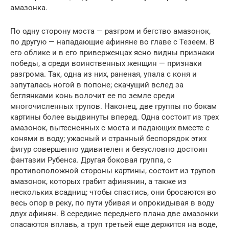
амазонка.
По одну сторону моста — разгром и бегство амазонок,
по другую — нападающие афиняне во главе с Тезеем. В
его облике и в его приверженцах ясно видны признаки
победы, а среди воинственных женщин — признаки
разгрома. Так, одна из них, раненая, упала с коня и
запуталась ногой в попоне; скачущий вслед за
беглянками конь волочит ее по земле среди
многочисленных трупов. Наконец, две группы по бокам
картины более выдвинуты вперед. Одна состоит из трех
амазонок, вытесненных с моста и падающих вместе с
конями в воду; ужасный и странный беспорядок этих
фигур совершенно удивителен и безусловно достоин
фантазии Рубенса. Другая боковая группа, с
противоположной стороны картины, состоит из трупов
амазонок, которых грабит афинянин, а также из
нескольких всадниц; чтобы спастись, они бросаются во
весь опор в реку, по пути убивая и опрокидывая в воду
двух афинян. В середине переднего плана две амазонки
спасаются вплавь, а труп третьей еще держится на воде,