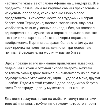
частности, указывают слова Афины на штандартах. Все
предметы размещены на картине самым прекрасным и
искусным способом, какой только можно себе
представить. В качестве места боя художник избрал
берега реки Термодона; воспользовавшись случаем
изобразить самые ужасные эпизоды боя, он показал
одновременно и мужество и поражение амазонок, так
что при виде картины обе эти её черты поражают
воображение. Картина содержит более ста фигур, из
всех прочих на полотне выделяются три основные
группы. В середине, на мосту, — разгар битвы
Здесь прежде всего внимание привлекает амазонка,
падающая с коня и готовая скорее умереть, нежели
оставить знамя; двое воинов вырывают его из ее рук и
одновременно угрожают ей, один — ударом меча, другой
— сабли. Рядом с этой группой двое всадников берут в
плен Талестриду, царицу мужественных женщин
Два коня грызутся, встав на дыбы, и топчут копытами
тело афинянина, отрубленную голову которого уносит