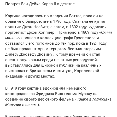
Портрет Ван Дейка Карла II в детстве
Картина находилась во владении Баттла, пока он не
объявил о банкротстве в 1796 году. Сначала ее купил
политик Джон Несбитт, а затем, в 1802 году, художник-
портретист Джон Хоппнер . Примерно в 1809 году
«Синий
мальчик»
вошел в коллекцию графа Гросвенора и
оставался у его потомков до тех пор, пока в 1921 году
не был
продан
вторым герцогом Вестминстерским
дилеру Джозефу Дювину . К тому времени он стал
очень популярным среди печатных репродукций.
выставлялись для широкой публики на различных
выставках в Британском институте , Королевской
академии и других местах.
В 1919 году картина вдохновила немецкого
кинопродюсера Фридриха Вильгельма Мурнау на
создание своего дебютного фильма «
Кнабе
в голубом»
(
Мальчик в синем
).
В результате, вызвав возмущение общественности в