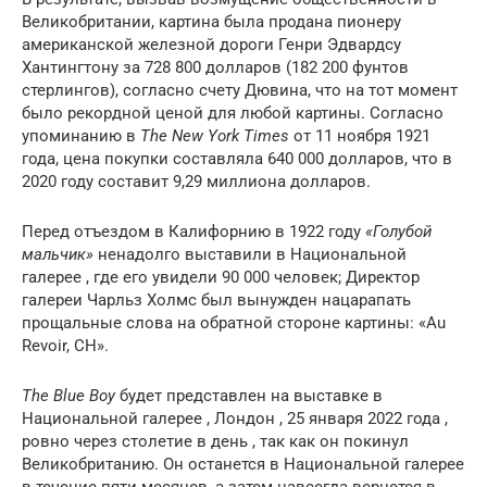
Великобритании, картина была продана пионеру
американской железной дороги Генри Эдвардсу
Хантингтону за 728 800 долларов (182 200 фунтов
стерлингов), согласно счету Дювина, что на тот момент
было рекордной ценой для любой картины. Согласно
упоминанию в
The New York Times
от 11 ноября 1921
года, цена покупки составляла 640 000 долларов, что в
2020 году составит 9,29 миллиона долларов.
Перед отъездом в Калифорнию в 1922 году
«Голубой
мальчик»
ненадолго выставили в Национальной
галерее , где его увидели 90 000 человек; Директор
галереи Чарльз Холмс был вынужден нацарапать
прощальные слова на обратной стороне картины: «Au
Revoir, CH».
The Blue Boy
будет представлен на выставке в
Национальной галерее , Лондон , 25 января 2022 года ,
ровно через столетие в день , так как он покинул
Великобританию. Он останется в Национальной галерее
в течение пяти месяцев, а затем навсегда вернется в