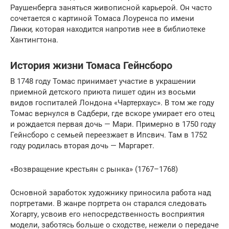
Раушенберга заняться живописной карьерой. Он часто
сочетается с картиной Томаса Лоуренса по имени
Пинки,
которая находится напротив нее в библиотеке
Хантингтона.
История жизни Томаса Гейнсборо
В 1748 году Томас принимает участие в украшении
приемной детского приюта пишет один из восьми
видов госпиталей Лондона «Чартерхаус». В том же году
Томас вернулся в Садбери, где вскоре умирает его отец
и рождается первая дочь — Мари. Примерно в 1750 году
Гейнсборо с семьей переезжает в Ипсвич. Там в 1752
году родилась вторая дочь — Маргарет.
«Возвращение крестьян с рынка» (1767–1768)
Основной заработок художнику приносила работа над
портретами. В жанре портрета он старался следовать
Хогарту, усвоив его непосредственность восприятия
модели, заботясь больше о сходстве, нежели о передаче