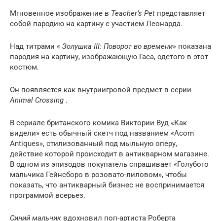
Мгновенное изображение в
Teacher’s Pet
представляет
собой пародию на картину с участием Леонарда.
Над титрами «
Золушка III: Поворот во времени»
показана
пародия на картину, изображающую Гаса, одетого в этот
костюм.
Он появляется как внутриигровой предмет в серии
Animal Crossing
.
В сериале британского комика Виктории Вуд «Как
видели» есть обычный скетч под названием «Acorn
Antiques», стилизованный под мыльную оперу,
действие которой происходит в антикварном магазине.
В одном из эпизодов покупатель спрашивает «Голубого
мальчика Гейнсборо в розовато-лиловом», чтобы
показать, что антикварный бизнес не воспринимается
программой всерьез.
Синий мальчик
вдохновил поп-артиста Роберта