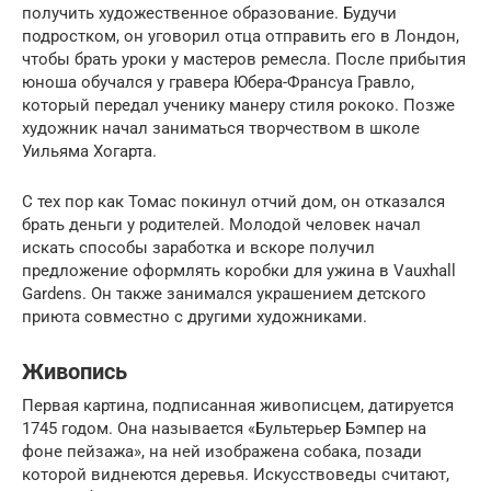
получить художественное образование. Будучи
подростком, он уговорил отца отправить его в Лондон,
чтобы брать уроки у мастеров ремесла. После прибытия
юноша обучался у гравера Юбера-Франсуа Гравло,
который передал ученику манеру стиля рококо. Позже
художник начал заниматься творчеством в школе
Уильяма Хогарта.
С тех пор как Томас покинул отчий дом, он отказался
брать деньги у родителей. Молодой человек начал
искать способы заработка и вскоре получил
предложение оформлять коробки для ужина в Vauxhall
Gardens. Он также занимался украшением детского
приюта совместно с другими художниками.
Живопись
Первая картина, подписанная живописцем, датируется
1745 годом. Она называется «Бультерьер Бэмпер на
фоне пейзажа», на ней изображена собака, позади
которой виднеются деревья. Искусствоведы считают,