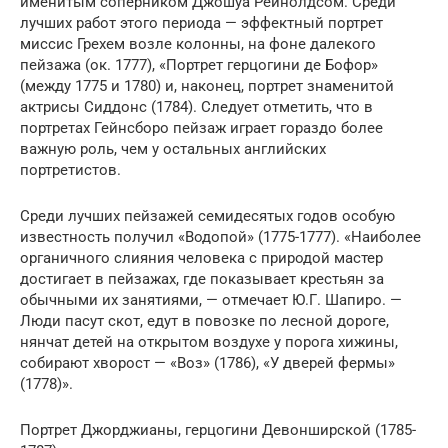
именитым соперником Джошуа Рейнолдсом. Среди
лучших работ этого периода — эффектный портрет
миссис Грехем возле колонны, на фоне далекого
пейзажа (ок. 1777), «Портрет герцогини де Бофор»
(между 1775 и 1780) и, наконец, портрет знаменитой
актрисы Сиддонс (1784). Следует отметить, что в
портретах Гейнсборо пейзаж играет гораздо более
важную роль, чем у остальных английских
портретистов.
Среди лучших пейзажей семидесятых годов особую
известность получил «Водопой» (1775-1777). «Наиболее
органичного слияния человека с природой мастер
достигает в пейзажах, где показывает крестьян за
обычными их занятиями, — отмечает Ю.Г. Шапиро. —
Люди пасут скот, едут в повозке по лесной дороге,
нянчат детей на открытом воздухе у порога хижины,
собирают хворост — «Воз» (1786), «У дверей фермы»
(1778)».
Портрет Джорджианы, герцогини Девонширской (1785-