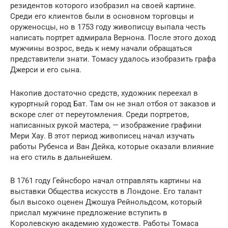
резидентов которого изобразил на своей картине.
Среди его клиентов были в основном торговцы и
оруженосцы, но в 1753 году живописцу выпала честь
написать портрет адмирала Вернона. После этого доход
мужчины возрос, ведь к нему начали обращаться
представители знати. Томасу удалось изобразить графа
Джерси и его сына.
Накопив достаточно средств, художник переехал в
курортный город Бат. Там он не знал отбоя от заказов и
вскоре слег от переутомления. Среди портретов,
написанных рукой мастера, — изображение графини
Мери Хау. В этот период живописец начал изучать
работы Рубенса и Ван Дейка, которые оказали влияние
на его стиль в дальнейшем.
В 1761 году Гейнсборо начал отправлять картины на
выставки Общества искусств в Лондоне. Его талант
был высоко оценен Джошуа Рейнольдсом, который
прислал мужчине предложение вступить в
Королевскую академию художеств. Работы Томаса