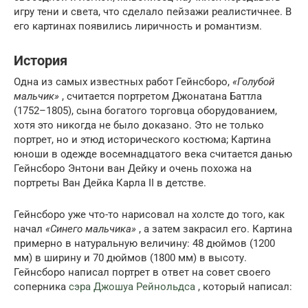
игру тени и света, что сделало пейзажи реалистичнее. В
его картинах появились лиричность и романтизм.
История
Одна из самых известных работ Гейнсборо,
«Голубой
мальчик»
, считается портретом Джонатана Баттла
(1752–1805), сына богатого торговца оборудованием,
хотя это никогда не было доказано. Это не только
портрет, но и этюд исторического костюма; Картина
юноши в одежде восемнадцатого века считается данью
Гейнсборо Энтони ван Дейку и очень похожа на
портреты Ван Дейка Карла II в детстве.
Гейнсборо уже что-то нарисовал на холсте до того, как
начал
«Синего мальчика»
, а затем закрасил его. Картина
примерно в натуральную величину: 48 дюймов (1200
мм) в ширину и 70 дюймов (1800 мм) в высоту.
Гейнсборо написал портрет в ответ на совет своего
соперника
сэра Джошуа Рейнольдса
, который написал: