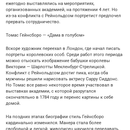
ежегодно выставлялись на мероприятиях,
организованных академией, на протяжении 4 лет. Но
из-за конфликта с Рейнольдсом портретист предпочел
прервать сотрудничество.
Томас Гейнсборо — «Дама в голубом»
Вскоре художник переехал в Лондон, где начал писать
портреты королевских особ. Среди работ этого периода
можно отыскать изображение бабушки королевы
Виктории — Шарлотты Мекленбург-Стрелицкой.
Конфликт с Рейнольдсом достиг пика, когда оба
мужчины решили нарисовать актрису Сарру Сиддонс.
Но Томас все равно некоторое время участвовал в
выставках академии, с которой разругался
окончательно в 1784 году и перенес картины к себе
домой.
На поздних этапах биографии стиль Гейнсборо
кардинально изменился. Манера стала более
свободной и легкой, живописец научился передавать