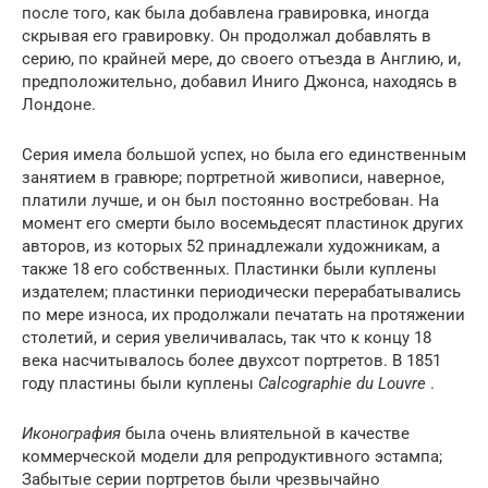
после того, как была добавлена ​​гравировка, иногда
скрывая его гравировку. Он продолжал добавлять в
серию, по крайней мере, до своего отъезда в Англию, и,
предположительно, добавил Иниго Джонса, находясь в
Лондоне.
Серия имела большой успех, но была его единственным
занятием в гравюре; портретной живописи, наверное,
платили лучше, и он был постоянно востребован. На
момент его смерти было восемьдесят пластинок других
авторов, из которых 52 принадлежали художникам, а
также 18 его собственных. Пластинки были куплены
издателем; пластинки периодически перерабатывались
по мере износа, их продолжали печатать на протяжении
столетий, и серия увеличивалась, так что к концу 18
века насчитывалось более двухсот портретов. В 1851
году пластины были куплены
Calcographie du Louvre
.
Иконография
была очень влиятельной в качестве
коммерческой модели для репродуктивного эстампа;
Забытые серии портретов были чрезвычайно