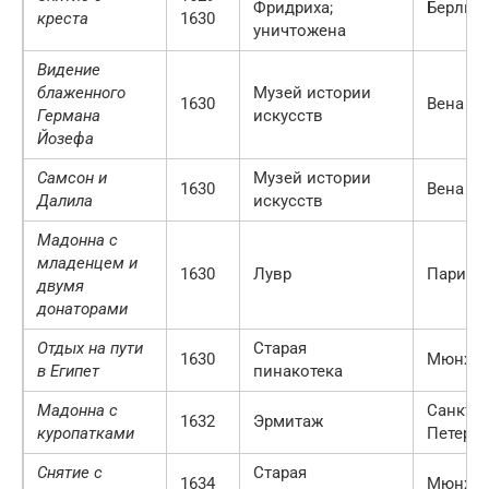
Фридриха;
Берлин
креста
1630
уничтожена
Видение
блаженного
Музей истории
1630
Вена
Германа
искусств
Йозефа
Самсон и
Музей истории
1630
Вена
Далила
искусств
Мадонна с
младенцем и
1630
Лувр
Париж
двумя
донаторами
Отдых на пути
Старая
1630
Мюнхе
в Египет
пинакотека
Мадонна с
Санкт-
1632
Эрмитаж
куропатками
Петербу
Снятие с
Старая
1634
Мюнхе