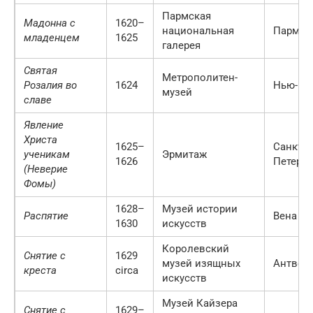
Пармская
Мадонна с
1620–
национальная
Парма
младенцем
1625
галерея
Святая
Метрополитен-
Розалия во
1624
Нью-Йо
музей
славе
Явление
Христа
1625–
Санкт-
ученикам
Эрмитаж
1626
Петербу
(Неверие
Фомы)
1628–
Музей истории
Распятие
Вена
1630
искусств
Королевский
Снятие с
1629
музей изящных
Антвер
креста
circa
искусств
Музей Кайзера
Снятие с
1629–