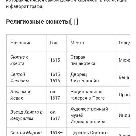
и фаворит графа.
Религиозные сюжеты[ | ]
Название
Год
Место
Город и
Снятие с
Старая
1615
Мюнхе
креста
пинакотека
Святой
1615–
Дворец
Вена
Иероним
1616
Лихтенштейн
Авраам и
ок.
Национальная
Прага
Исаак
1617
галерея в Праге
Художественный
Въезд Христа в
ок.
музей
Индиан
Иерусалим
1617
Индианаполиса
Святой Мартин
1618–
Церковь Святого
Завент