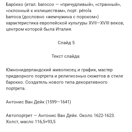
Баро́кко (итал. barocco — «причудливый», «странный»,
«склонный к излишествам», порт. pérola
barroca (дословно «жемчужина с пороком»)
характеристика европейской культуры XVII—XVIII веков,
центром которой была Италия.
Слайд 5
Текст слайда:
Южнонидерландский живописец и график, мастер
придворного портрета и религиозных сюжетов в стиле
барокко. Создатель нового типа декоративного
портрета.
Антонис Ван Дейк (1599—1641)
Автопортрет — Антонис Ван Дейк. Около 1622-1623.
Холст, масло 116,5×93,5