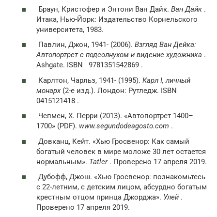
Браун, Кристофер и Энтони Ван Дайк.
Ван Дайк
.
Итака, Нью-Йорк: Издательство Корнельского
университета, 1983.
Павлин, Джон, 1941- (2006).
Взгляд Ван Дейка:
Автопортрет с подсолнухом и видение художника
.
Ashgate. ISBN 9781351542869 .
Карлтон, Чарльз, 1941- (1995).
Карл I, личный
монарх
(2-е изд.). Лондон: Рутледж. ISBN
0415121418 .
Чепмен, Х. Перри (2013). «Автопортрет 1400–
1700» (PDF).
www.segundodeagosto.com
.
Довканц, Кейт. «Хью Гросвенор: Как самый
богатый человек в мире моложе 30 лет остается
нормальным».
Tatler
. Проверено 17 апреля 2019.
Дубофф, Джош. «Хью Гросвенор: познакомьтесь
с 22-летним, с детским лицом, абсурдно богатым
крестным отцом принца Джорджа».
Улей
.
Проверено 17 апреля 2019.