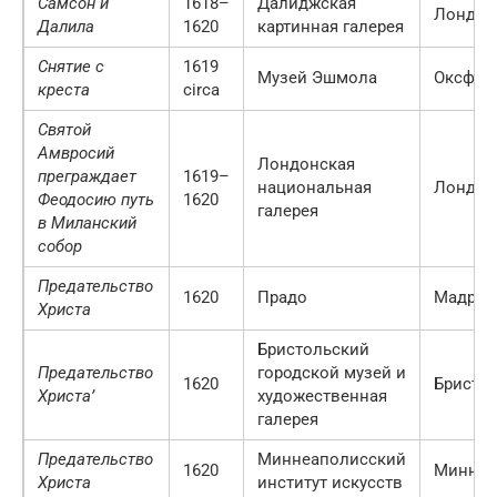
Самсон и
1618–
Далиджская
Лондон
Далила
1620
картинная галерея
Снятие с
1619
Музей Эшмола
Оксфор
креста
circa
Святой
Амвросий
Лондонская
преграждает
1619–
национальная
Лондон
Феодосию путь
1620
галерея
в Миланский
собор
Предательство
1620
Прадо
Мадрид
Христа
Бристольский
Предательство
городской музей и
1620
Бристо
Христа’
художественная
галерея
Предательство
Миннеаполисский
1620
Миннеа
Христа
институт искусств