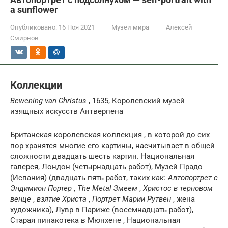
a sunflower
Опубликовано:
16 Ноя 2021
Музеи мира
Алексей
Смирнов
Коллекции
Bewening van Christus
, 1635, Королевский музей
изящных искусств Антверпена
Британская королевская коллекция , в которой до сих
пор хранятся многие его картины, насчитывает в общей
сложности двадцать шесть картин. Национальная
галерея, Лондон (четырнадцать работ), Музей Прадо
(Испания) (двадцать пять работ, таких как:
Автопортрет с
Эндимион Портер
,
The Metal Змеем
,
Христос в терновом
венце
,
взятие Христа
,
Портрет Марии Рутвен
, жена
художника), Лувр в Париже (восемнадцать работ),
Старая пинакотека в Мюнхене , Национальная