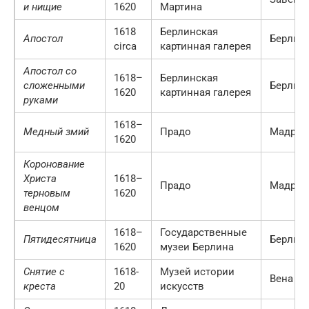
и нищие
1620
Мартина
1618
Берлинская
Апостол
Берлин
circa
картинная галерея
Апостол со
1618–
Берлинская
сложенными
Берлин
1620
картинная галерея
руками
1618–
Медный змий
Прадо
Мадрид
1620
Коронование
Христа
1618–
Прадо
Мадрид
терновым
1620
венцом
1618–
Государственные
Пятидесятница
Берлин
1620
музеи Берлина
Снятие с
1618-
Музей истории
Вена
креста
20
искусств