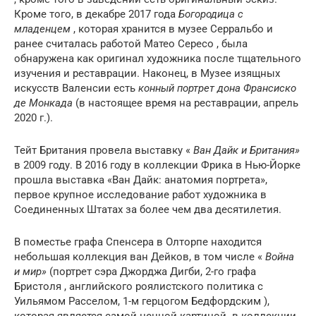
Кроме того, в декабре 2017 года
Богородица с
младенцем
, которая хранится в музее Серральбо и
ранее считалась работой Матео Сересо , была
обнаружена как оригинал художника после тщательного
изучения и реставрации. Наконец, в Музее изящных
искусств Валенсии есть
конный портрет дона Франсиско
де Монкада
(в настоящее время на реставрации, апрель
2020 г.).
Тейт Британия провела выставку «
Ван Дайк и Британия»
в 2009 году. В 2016 году в коллекции Фрика в Нью-Йорке
прошла выставка «Ван Дайк: анатомия портрета»,
первое крупное исследование работ художника в
Соединенных Штатах за более чем два десятилетия.
В поместье графа Спенсера в Олторпе находится
небольшая коллекция ван Дейков, в том числе «
Война
и мир»
(портрет сэра Джорджа Дигби, 2-го графа
Бристоля , английского роялистского политика с
Уильямом Расселом, 1-м герцогом Бедфордским ),
которая является самой ценной картиной. в коллекции