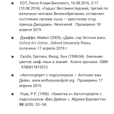
EDT, Люси Кларк-Биллингс, 16.08.2016, 3:17
(10.08.2016). «Герцог Вестминстерский, третий по
величине человек Великобритании, оставляет
состояние своему сыну — крестному отцу
принца Джорджа».
Newsweek
. Проверено 18
апреля 2019.
Джаффе, Майкл (2003), «Дайк, сэр Энтони ван»,
Oxford Art Online
, Oxford University Press,
получено 17 апреля 2019 г.
Скобл, Гретхен; Филд, Энн (1998-04).
Значение
цветов: миф, язык и знания
. Книги хроники. ISBN
9780811819312 .
«Автопортрет с подсолнухом — Антонис ван
Дейк».
www.anthonyvandyck.org
. Проверено 17
апреля 2019.
Уорк, Р.Р. (1956). «Заметка о« Автопортрете с
подсолнухом »Ван Дейка» ».
Журнал Берлингтон
.
98
(635): 53–54.