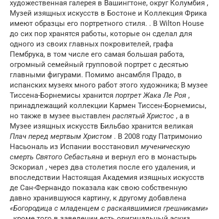
художественная галерея в Вашингтоне, округ Колумбия ,
Музей изящных искусств в Бостоне и Коллекция Фрика
имеют образцы его портретного стиля. . В Wilton House
до сих пор хранятся работы, которые он сделал для
одного из своих главных покровителей, графа
Пембрука, в том числе его самая большая работа,
огромный семейный групповой портрет с десятью
главными фигурами. Помимо ансамбля Прадо, в
испанских музеях много работ этого художника; В музее
Тиссена-Борнемисы хранится
портрет Жака Ле Роя
,
принадлежащий коллекции Кармен Тиссен-Борнемисы,
но также в музее выставлен
распятый Христос
, а в
Музее изящных искусств Бильбао хранится великая
Плач перед мертвым Христом
. В 2008 году Патримонио
Насьональ из Испании восстановил
мученическую
смерть Святого Себастьяна
и вернул его в монастырь
Эскориал , через два столетия после его удаления, и
впоследствии Настоящая Академия изящных искусств
де Сан-Фернандо показала как свою собственную
давно хранившуюся картину, к другому добавлена
«Богородица с младенцем с раскаявшимися грешниками»
, кроме того в заведении есть оригинальный эскиз.