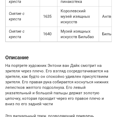
креста
пинакотека
Королевский
Снятие с
1635
музей изящных
Антвер
креста
искусств
Снятие с
Музей изящных
1640
Бильба
креста
искусств Бильбао
Описание
На портрете художник Энтони ван Дайк смотрит на
зрителя через плечо. Его взгляд сосредотачивается на
зрителе, как будто он спокойно удивлен присутствием
зрителя. Его правая рука собирается коснуться нижних
лепестков желтого подсолнуха. Его левый
указательный и большой пальцы держат золотую
цепочку, которая проходит через его правое плечо и
вниз по его задней части
Это визуальный трюк, позволяющий привлечь