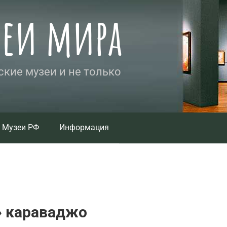
зеи мира
кие музеи и не только
Музеи РФ
Информация
» караваджо