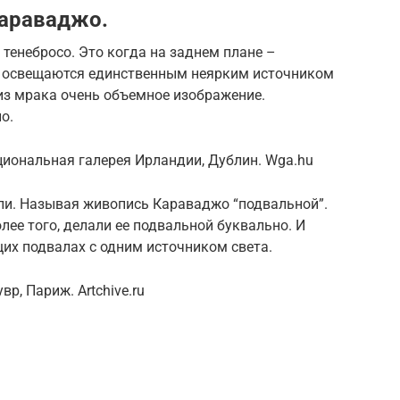
Караваджо.
тенебросо. Это когда на заднем плане –
ы освещаются единственным неярким источником
 из мрака очень объемное изображение.
о.
циональная галерея Ирландии, Дублин. Wga.hu
ли. Называя живопись Караваджо “подвальной”.
олее того, делали ее подвальной буквально. И
их подвалах с одним источником света.
р, Париж. Artchive.ru