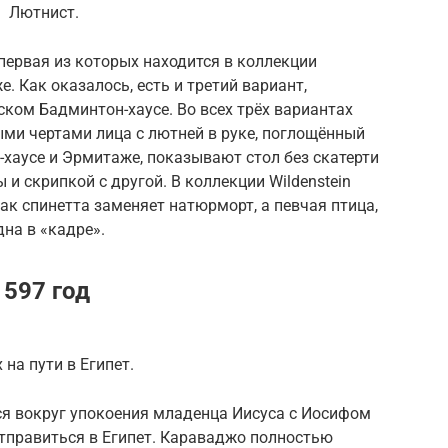
Лютнист.
 первая из которых находится в коллекции
. Как оказалось, есть и третий вариант,
ском Бадминтон-хаусе. Во всех трёх вариантах
ми чертами лица с лютней в руке, поглощённый
-хаусе и Эрмитаже, показывают стол без скатерти
 и скрипкой с другой. В коллекции Wildenstein
как спинетта заменяет натюрморт, а певчая птица,
дна в «кадре».
1597 год
 на пути в Египет.
ся вокруг упокоения младенца Иисуса с Иосифом
отправиться в Египет. Караваджо полностью