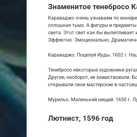
Знаменитое тенебросо 
Караваджо очень узнаваем по манере 
сплошная тьма. А фигуры и предмет
света. Этот свет как бы вылепливает
Эффектно. Эмоционально. Драматичн
Караваджо. Поцелуй Иуды. 1602 г. На
Тенебросо некоторые художники руга
Другие, наоборот, ее заимствовали. Б
открывали свои мастерские в настоящ
Мурильо. Маленький нищий. 1650 г. Лув
Лютнист, 1596 год