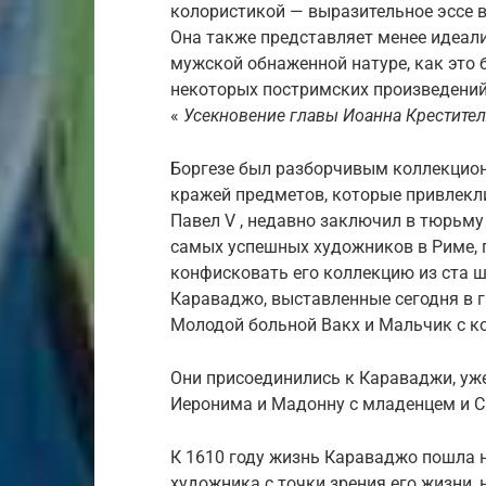
колористикой — выразительное эссе в
Она также представляет менее идеал
мужской обнаженной натуре, как это 
некоторых постримских произведений
«
Усекновение главы Иоанна Крестите
Боргезе был разборчивым коллекцион
кражей предметов, которые привлекли 
Павел V , недавно заключил в тюрьму
самых успешных художников в Риме, 
конфисковать его коллекцию из ста ш
Караваджо, выставленные сегодня в г
Молодой больной Вакх и Мальчик с к
Они присоединились к Караваджи, уж
Иеронима и Мадонну с младенцем и Св
К 1610 году жизнь Караваджо пошла н
художника с точки зрения его жизни, 