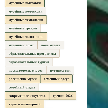
музейные выставки
музейные коллекции
музейные технологии
музейные тренды
музейные экспозиции
музейный опыт
ночь музеев
образовательные программы
образовательный туризм
посещаемость музеев
путешествия
российские музеи
семейный досуг
семейный отдых
современное искусство
тренды 2026
туризм культурный