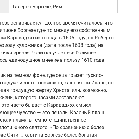
Галерея Боргезе, Рим
гезе оспаривается: долгое время считалось, что
пионе Боргезе где- то между его собственным
ом Караваджо из города в 1606 году, но Роберто
ериоду художника (дата после 1608 года) на
 Точка зрения Лони получает все большее
лось единодушное мнение в пользу 1610 года.
к на темном фоне, где овца грызет тускло-
 задумчивость: возможно, как святой Иоанн, он
цая грядущую жертву Христа; или, возможно,
жизни, которого часами заставляют
к это часто бывает с Караваджо, смысл
ляющее чувство — это печаль. Красный плащ
, как пламя в темноте, единственное
плоти юного святого. «По сравнению с более
с-Сити … картина Боргезе более богатая