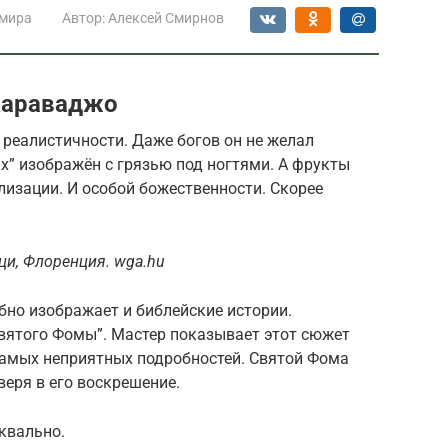
 мира
Автор:
Алексей Смирнов
Караваджо
 реалистичности. Даже богов он не желал
х” изображён с грязью под ногтями. А фрукты
изации. И особой божественности. Скорее
ци, Флоренция. wga.hu
но изображает и библейские истории.
святого Фомы”. Мастер показывает этот сюжет
самых неприятных подробностей. Святой Фома
веря в его воскрешение.
квально.