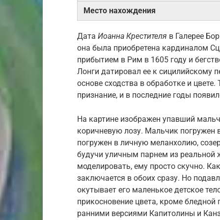
Место нахождения
Дата
Иоанна Крестителя
в Галерее Бор
она была приобретена кардиналом Сци
прибытием в Рим в 1605 году и бегств
Лонги датировал ее к сицилийскому п
основе сходства в обработке и цвете.
признание, и в последние годы появи
На картине изображен упавший мальчи
коричневую лозу. Мальчик погружен в
погружен в личную меланхолию, созер
будучи уличным парнем из реальной 
моделировать, ему просто скучно. Ка
заключается в обоих сразу. Но подав
окутывает его маленькое детское тело
прикосновение цвета, кроме бледной 
ранними версиями Капитолины и Канза