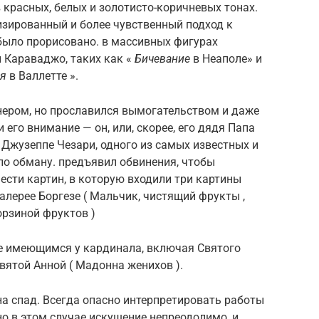
 красных, белых и золотисто-коричневых тонах.
изированный и более чувственный подход к
было прорисовано. в массивных фигурах
 Караваджо, таких как «
Бичевание
в Неаполе» и
ля
в Валлетте ».
ером, но прославился вымогательством и даже
его внимание — он, или, скорее, его дядя Папа
 Джузеппе Чезари, одного из самых известных и
по обману. предъявил обвинения, чтобы
ести картин, в которую входили три картины
алерее Боргезе ( Мальчик, чистящий фрукты ,
орзиной фруктов )
е имеющимся у кардинала, включая Святого
ятой Анной ( Мадонна женихов ).
а спад. Всегда опасно интерпретировать работы
но в этом случае искушение непреодолимо, и