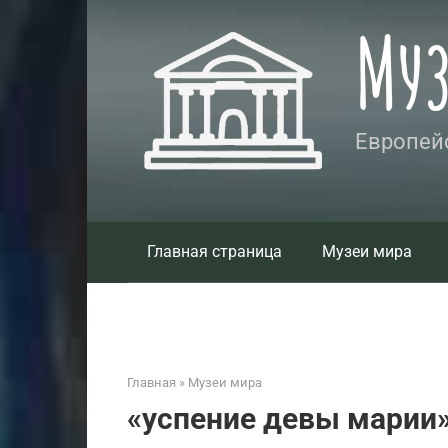
Перейти
Му
к
контенту
Европейс
Главная страница
Музеи мира
Главная
»
Музеи мира
«успение девы марии