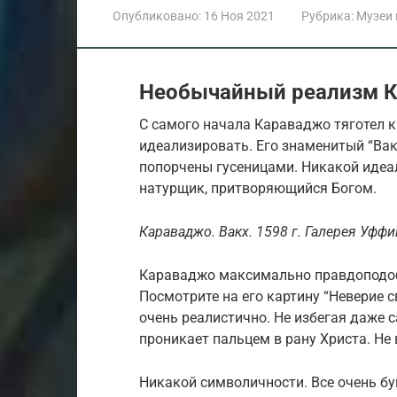
Опубликовано:
16 Ноя 2021
Рубрика:
Музеи
Необычайный реализм 
С самого начала Караваджо тяготел к
идеализировать. Его знаменитый “Вак
попорчены гусеницами. Никакой идеал
натурщик, притворяющийся Богом.
Караваджо. Вакх. 1598 г. Галерея Уффи
Караваджо максимально правдоподоб
Посмотрите на его картину “Неверие 
очень реалистично. Не избегая даже 
проникает пальцем в рану Христа. Не 
Никакой символичности. Все очень бу