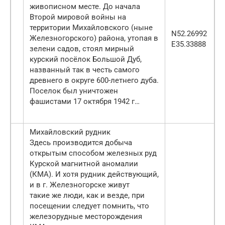
живописном месте. До начала
Второй мировой войны на
территории Михайловского (ныне
N52.26992
Железногорского) района, утопая в
E35.33888
зелени садов, стоял мирный
курский посёлок Большой Дуб,
названный так в честь самого
древнего в округе 600-летнего дуба.
Поселок был уничтожен
фашистами 17 октября 1942 г…
Михайловский рудник
Здесь производится добыча
открытым способом железных руд
Курской магнитной аномалии
(КМА). И хотя рудник действующий,
и в г. Железногорске живут
такие же люди, как и везде, при
посещении следует помнить, что
железорудные месторождения