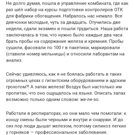
Не долго думая, пошла в управление комбината, где как
раз шёл набор на курсы подготовки контролеров ОТК
для фабрики обогащения. Набралось нас немало. Все
девчонки молодые, чуть за двадцать. Отучились две
недели, сдали экзамен и пошли трудиться. Наша работа
заключалась в том, что нужно было каждые два часа
брать пробы на содержание железа и кремния. Пробы
сушили, фасовали по 100 г в пакетики, маркировали
(ставили номер мельницы) и относили лаборантам на
анализ.
Сейчас удивляюсь, как я не боялась работать в таких
огромных цехах с гигантским оборудованием и адским
грохотом?! А запах железа! Воздух был настолько им
пропитан, что оно ощущалось на языке. Описать запах
возможно только одним словом: же-ле-зо.
Работали в респираторах, но они мало чем помогали: к
концу смены были черными и внутри и снаружи. И до
сих пор люди дышат железом, поэтому силикоз легких
у горняков — профессиональное заболевание.