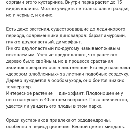
сортами этого кустарника. Внутри парка растет до 15
видов калины. Можно увидеть не только алые гроздья,
но и черные, и синие.
Есть даже растения, существовавшие до ледникового
периода, современники динозавров: бархат амурский,
гинкго двулопастный, диморфант.
Гинкго двулопастный по-другому называют живым
ископаемым. Ученые предполагают, что ранее это
дерево было хвойным, но в процессе срастания
хвоинок превратилось в лиственное. Его еще называют
«деревом влюбленных» за листики подобные сердечку.
Дерево нуждается в особом уходе, оно боится низких
температур.
Интересное растение — диморфант. Плодоношение у
него наступает в 40-летнем возрасте. Пока неизвестно,
удастся ли увидеть его плоды в этом парке.
Среди кустарников привлекают рододендроны,
особенно в период цветения. Весной цветет миндаль.