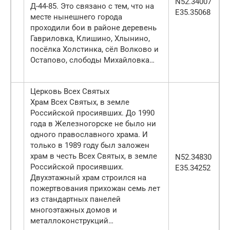
N52.34007
Д-44-85. Это связано с тем, что на
E35.35068
месте нынешнего города
проходили бои в районе деревень
Гавриловка, Клишино, Хлынино,
посёлка Холстинка, сёл Волково и
Остапово, слободы Михайловка…
Церковь Всех Святых
Храм Всех Святых, в земле
Российской просиявших. До 1990
года в Железногорске не было ни
одного православного храма. И
только в 1989 году был заложен
храм в честь Всех Святых, в земле
N52.34830
Российской просиявших.
E35.34252
Двухэтажный храм строился на
пожертвования прихожан семь лет
из стандартных панелей
многоэтажных домов и
металлоконструкций…