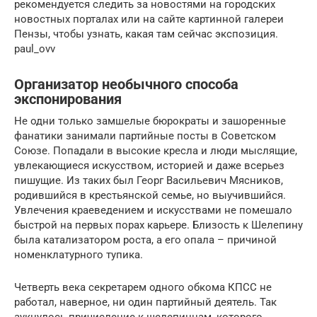
рекомендуется следить за новостями на городских
новостных порталах или на сайте картинной галереи
Пензы, чтобы узнать, какая там сейчас экспозиция.
paul_ovv
Организатор необычного способа
экспонирования
Не одни только замшелые бюрократы и зашоренные
фанатики занимали партийные посты в Советском
Союзе. Попадали в высокие кресла и люди мыслящие,
увлекающиеся искусством, историей и даже всерьез
пишущие. Из таких был Георг Васильевич Мясников,
родившийся в крестьянской семье, но выучившийся.
Увлечения краеведением и искусствами не помешало
быстрой на первых порах карьере. Близость к Шелепину
была катализатором роста, а его опала – причиной
номенклатурного тупика.
Четверть века секретарем одного обкома КПСС не
работал, наверное, ни один партийный деятель. Так
аукнулось причисление к шелепинцам, которого