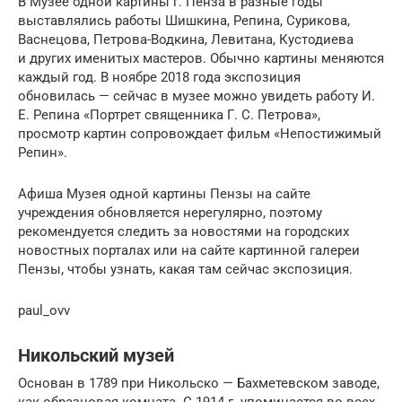
В Музее одной картины г. Пенза в разные годы
выставлялись работы Шишкина, Репина, Сурикова,
Васнецова, Петрова-Водкина, Левитана, Кустодиева
и других именитых мастеров. Обычно картины меняются
каждый год. В ноябре 2018 года экспозиция
обновилась — сейчас в музее можно увидеть работу И.
Е. Репина «Портрет священника Г. С. Петрова»,
просмотр картин сопровождает фильм «Непостижимый
Репин».
Афиша Музея одной картины Пензы на сайте
учреждения обновляется нерегулярно, поэтому
рекомендуется следить за новостями на городских
новостных порталах или на сайте картинной галереи
Пензы, чтобы узнать, какая там сейчас экспозиция.
paul_ovv
Никольский музей
Основан в 1789 при Никольско — Бахметевском заводе,
как образцовая комната. С 1914 г. упоминается во всех