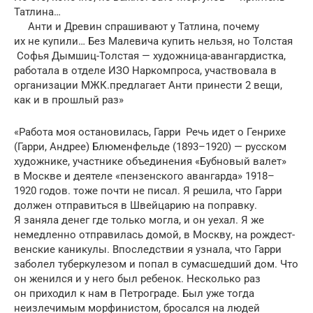
Татлина…
Анти и Древин спрашивают у Татлина, почему
их не купили… Без Малевича купить нельзя, но Толстая
Софья Дымшиц-Толстая — художница-авангардистка,
рабо­тала в отделе ИЗО Нар­компроса, участвовала в
организации МЖК.предлагает Анти принести 2 вещи,
как и в прош­лый раз»
«Работа моя остановилась, Гарри Речь идет о Генрихе
(Гарри, Андрее) Блюмен­фельде (1893–1920) — русском
художнике, участнике объединения «Бубновый валет»
в Москве и деятеле «пензенского авангарда» 1918–
1920 годов. тоже почти не писал. Я решила, что Гарри
должен отправиться в Швейцарию на поправку.
Я заняла денег где только могла, и он уехал. Я же
немедленно отправилась домой, в Москву, на рождест­
венские каникулы. Впоследствии я узнала, что Гарри
заболел туберкулезом и попал в сумасшедший дом. Что
он женился и у него был ребенок. Несколько раз
он приходил к нам в Петро­граде. Был уже тогда
неизлечимым морфи­нис­том, бросался на людей