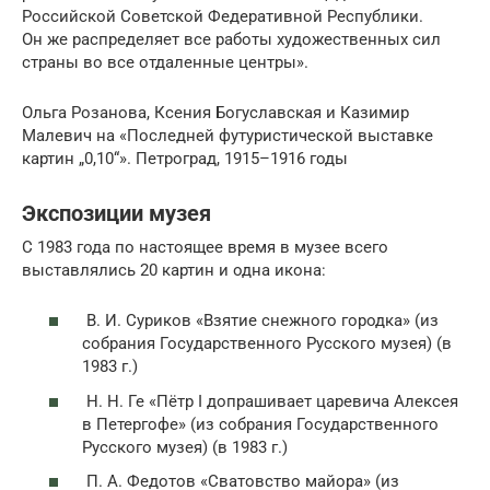
Российской Советской Федеративной Республики.
Он же распреде­ляет все работы худо­же­ственных сил
страны во все отдаленные центры».
Ольга Розанова, Ксения Богуславская и Казимир
Малевич на «Последней футуристической выставке
картин „0,10“». Петроград, 1915–1916 годы
Экспозиции музея
С 1983 года по настоящее время в музее всего
выставлялись 20 картин и одна икона:
В. И. Суриков «Взятие снежного городка» (из
собрания Государственного Русского музея) (в
1983 г.)
Н. Н. Ге «Пётр I допрашивает царевича Алексея
в Петергофе» (из собрания Государственного
Русского музея) (в 1983 г.)
П. А. Федотов «Сватовство майора» (из