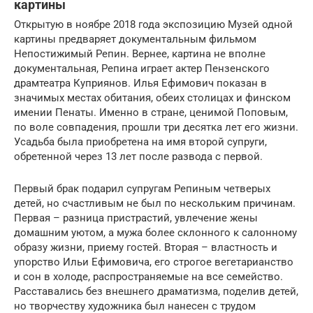
картины
Открытую в ноябре 2018 года экспозицию Музей одной
картины предваряет документальным фильмом
Непостижимый Репин. Вернее, картина не вполне
документальная, Репина играет актер Пензенского
драмтеатра Куприянов. Илья Ефимович показан в
значимых местах обитания, обеих столицах и финском
имении Пенаты. Именно в стране, ценимой Поповым,
по воле совпадения, прошли три десятка лет его жизни.
Усадьба была приобретена на имя второй супруги,
обретенной через 13 лет после развода с первой.
Первый брак подарил супругам Репиным четверых
детей, но счастливым не был по нескольким причинам.
Первая – разница пристрастий, увлечение жены
домашним уютом, а мужа более склонного к салонному
образу жизни, приему гостей. Вторая – властность и
упорство Ильи Ефимовича, его строгое вегетарианство
и сон в холоде, распространяемые на все семейство.
Расставались без внешнего драматизма, поделив детей,
но творчеству художника был нанесен с трудом