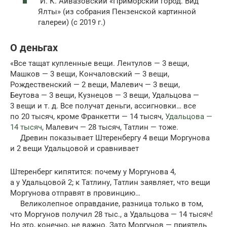
И. К. Айвазовский «Приморский город. Вид
Ялты» (из собрания Пензенской картинной
галереи) (с 2019 г.)
О деньгах
«Все тащат купленные вещи. Лентулов — 3 вещи,
Машков — 3 вещи, Конча­ловский — 3 вещи,
Рождественский — 2 вещи, Мале­вич — 3 вещи,
Беутова — 3 вещи, Кузнецов — 3 вещи, Удальцова —
3 вещи и т. д. Все получат деньги, ассигновки… все
по 20 ты­сяч, кроме Франкетти — 14 тысяч,
Удаль­цова —
14 тысяч
, Малевич — 28 тысяч, Татлин — тоже.
Древин показывает Штеренбергу 4 вещи Моргунова
и 2 вещи Удальцовой и сравни­вает
Штеренберг кипятится: почему у Моргунова 4,
а у Удальцовой 2; к Татлину, Татлин заявляет, что вещи
Моргунова отправят в провинцию…
Великолепное оправдание, разница только в том,
что Моргунов получил 28 тыс., а Удаль­цова — 14 тысяч!
Но это, конечно, не важно. Зато Моргунов — приятель