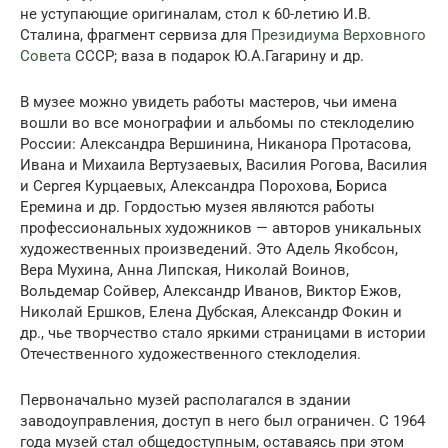
не уступающие оригиналам, стол к 60-летию И.В.
Сталина, фрагмент сервиза для
Президиума Верховного
Совета
СССР; ваза в подарок Ю.А.Гагарину и др.
В музее можно увидеть работы мастеров, чьи имена
вошли во все монографии и альбомы по стеклоделию
России: Александра Вершинина, Никанора Протасова,
Ивана и Михаила Вертузаевых, Василия Рогова, Василия
и Сергея Курцаевых, Александра Порохова, Бориса
Еремина и др. Гордостью музея являются работы
профессиональных художников — авторов уникальных
художественных произведений. Это Адель Якобсон,
Вера Мухина, Анна Липская, Николай Воинов,
Вольдемар Сойвер, Александр Иванов, Виктор Ежов,
Николай Ершков, Елена Дубская, Александр Фокин и
др., чье творчество стало яркими страницами в истории
Отечественного художественного стеклоделия.
Первоначально музей располагался в здании
заводоуправления, доступ в него был ограничен. С 1964
года музей стал общедоступным, оставаясь при этом