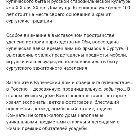
купеческого быта и русской старожильческой культуры
кон.XIX-нач.XX вв. Дом купца Клепикова уже более 100
лет стоит на месте своего основания и хранит
сургутские традиции
Особое внимание в выставочном пространстве
уделено истории пароходства на Оби, воссоздана
купеческая лавка времён зимних ярмарок в Сургуте. В
выставочных залах представлены предметы мебели,
игрушки и аксессуары, использовавшиеся в быту
сургутского зажиточного населения
Загляните в Купеческий дом и совершите путешествие…
в Россию – деревянную, провинциальную, забытую… В
старом русском доме Вам откроются тайны, которые
хранят экспонаты: ветхие фотографии, блестящий
подсвечник, комод, ломберный столик, ходики…
Комнаты некогда жилого дома наполнены
уникальными предметами старины и легендами о
жизни прежних обитателей усадьбы.