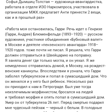
Софья Дымшиц-Толстая — художница-авангардистка,
рабо­тала в отделе ИЗО Нар­компроса, участвовала в
организации МЖК.предлагает Анти принести 2 вещи,
как и в прош­лый раз»
«Работа моя остановилась, Гарри Речь идет о Генрихе
(Гарри, Андрее) Блюмен­фельде (1893–1920) — русском
художнике, участнике объединения «Бубновый валет»
в Москве и деятеле «пензенского авангарда» 1918–
1920 годов. тоже почти не писал. Я решила, что Гарри
должен отправиться в Швейцарию на поправку.
Я заняла денег где только могла, и он уехал. Я же
немедленно отправилась домой, в Москву, на рождест­
венские каникулы. Впоследствии я узнала, что Гарри
заболел туберкулезом и попал в сумасшедший дом. Что
он женился и у него был ребенок. Несколько раз
он приходил к нам в Петро­граде. Был уже тогда
неизлечимым морфи­нис­том, бросался на людей
и требовал морфия и опять попал в сумасшедший дом.
Умер он от туберкулеза 26 лет. Перед смертью подарил
мне чудесный пей­заж — черный с белым. В голодные