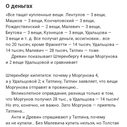
О деньгах
«Все тащат купленные вещи. Лентулов — 3 вещи,
Машков — 3 вещи, Конча­ловский — 3 вещи,
Рождественский — 2 вещи, Мале­вич — 3 вещи,
Беутова — 3 вещи, Кузнецов — 3 вещи, Удальцова —
3 вещи и т. д. Все получат деньги, ассигновки… все
по 20 ты­сяч, кроме Франкетти — 14 тысяч, Удаль­цова —
14 тысяч, Малевич — 28 тысяч, Татлин — тоже.
Древин показывает Штеренбергу 4 вещи Моргунова
и 2 вещи Удальцовой и сравни­вает
Штеренберг кипятится: почему у Моргунова 4,
а у Удальцовой 2; к Татлину, Татлин заявляет, что вещи
Моргунова отправят в провинцию…
Великолепное оправдание, разница только в том,
что Моргунов получил 28 тыс., а Удаль­цова — 14 тысяч!
Но это, конечно, не важно. Зато Моргунов — приятель
Татлина…
Анти и Древин спрашивают у Татлина, почему
их не купили… Без Малевича купить нельзя, но Толстая