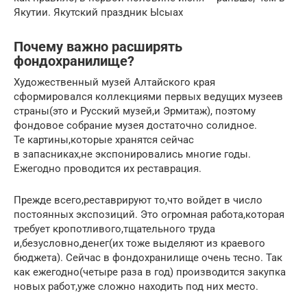
Якутии. Якутский праздник Ысыах
Почему важно расширять
фондохранилище?
Художественный музей Алтайского края
сформировался коллекциями первых ведущих музеев
страны(это и Русский музей,и Эрмитаж), поэтому
фондовое собрание музея достаточно солидное.
Те картины,которые хранятся сейчас
в запасниках,не экспонировались многие годы.
Ежегодно проводится их реставрация.
Прежде всего,реставрируют то,что войдет в число
постоянных экспозиций. Это огромная работа,которая
требует кропотливого,тщательного труда
и,безусловно,денег(их тоже выделяют из краевого
бюджета). Сейчас в фондохранилище очень тесно. Так
как ежегодно(четыре раза в год) производится закупка
новых работ,уже сложно находить под них место.