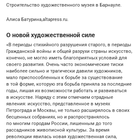
Строительство художественного музея в Барнауле.
Алиса Батурина,altapress.ru.
О новой художественной силе
«В периоды стихийного разрушения старого, в периоды
Гражданской войны и об­щей разрухи страны искусство,
конечно, не могло иметь благоприятных условий для
своего развития. Очень часто экономические тиски
наиболее сильно и трагически давили художников,
мало приспособленных к борьбе за существование
в той форме, которую эта борьба приняла за последние
годы, лишая их возможности работать и развиваться
в искусстве. Наряду с этим отмечаем отрадные
явления: искусство, представлен­ное в музеях
Петрограда и Москвы, не только расширялось в своих
бесценных собраниях, но и рас­про­странялось
по многим городам России, лишенным до того
рассадников живо­писной культуры. За время
революции явилась новая художественная сила,