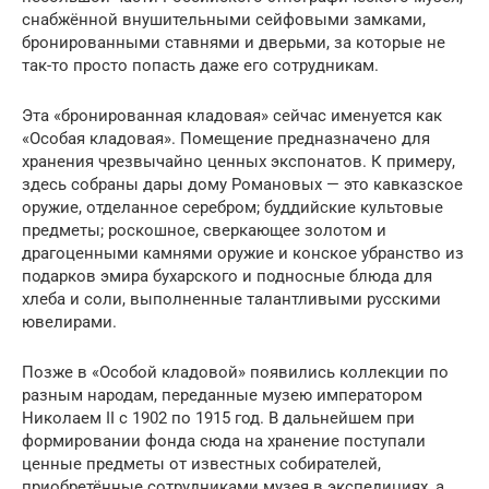
снабжённой внушительными сейфовыми замками,
бронированными ставнями и дверьми, за которые не
так-то просто попасть даже его сотрудникам.
Эта «бронированная кладовая» сейчас именуется как
«Особая кладовая». Помещение предназначено для
хранения чрезвычайно ценных экспонатов. К примеру,
здесь собраны дары дому Романовых — это кавказское
оружие, отделанное серебром; буддийские культовые
предметы; роскошное, сверкающее золотом и
драгоценными камнями оружие и конское убранство из
подарков эмира бухарского и подносные блюда для
хлеба и соли, выполненные талантливыми русскими
ювелирами.
Позже в «Особой кладовой» появились коллекции по
разным народам, переданные музею императором
Николаем II с 1902 по 1915 год. В дальнейшем при
формировании фонда сюда на хранение поступали
ценные предметы от известных собирателей,
приобретённые сотрудниками музея в экспедициях, а