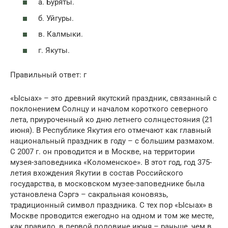
а. Буряты.
б. Уйгуры.
в. Калмыки.
г. Якуты.
Правильный ответ: г
«Ысыах» – это древний якутский праздник, связанный с
поклонением Солнцу и началом короткого северного
лета, приуроченный ко дню летнего солнцестояния (21
июня). В Республике Якутия его отмечают как главный
национальный праздник в году – с большим размахом.
С 2007 г. он проводится и в Москве, на территории
музея-заповедника «Коломенское». В этот год, год 375-
летия вхождения Якутии в состав Российского
государства, в московском музее-заповеднике была
установлена Сэргэ – сакральная коновязь,
традиционный символ праздника. С тех пор «Ысыах» в
Москве проводится ежегодно на одном и том же месте,
как правило, в первой половине июня – раньше, чем в