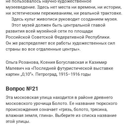
не пользовалось научно-художе­ственное
музееведение. Здесь нет места ни времени, ни исто­рии,
ни эстетическим переживаниям, ни реальной трактовке.
Здесь культ живописи руководит созданием музея.
Этот музей должен быть центральной главой
развития всей музей­ной сети по площади
Российской Советской Федеративной Республики.
Он же распреде­ляет все работы худо­же­ственных сил
страны во все отдаленные центры».
Ольга Розанова, Ксения Богуславская и Казимир
Малевич на «Последней футуристической выставке
картин „0,10“». Петроград, 1915–1916 годы
Вопрос №21
Эта московская улица находится в районе древнего
московского урочища Болото. Ее название тюркского
происхождения означает «грязь, болото, трясина,
влажная земля, глина». Выберите из списка название
этой улицы.