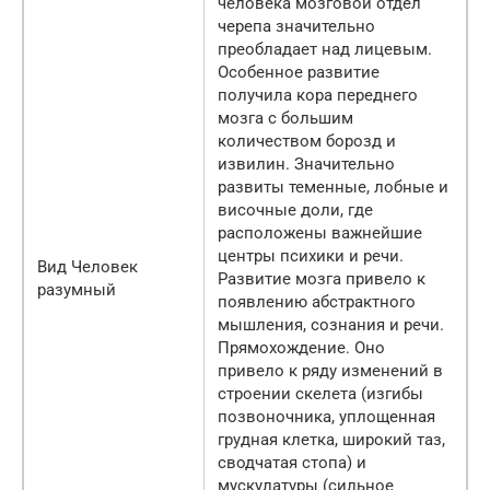
человека мозговой отдел
черепа значительно
преобладает над лицевым.
Особенное развитие
получила кора переднего
мозга с большим
количеством борозд и
извилин. Значительно
развиты теменные, лобные и
височные доли, где
расположены важнейшие
центры психики и речи.
Вид Человек
Развитие мозга привело к
разумный
появлению абстрактного
мышления, сознания и речи.
Прямохождение. Оно
привело к ряду изменений в
строении скелета (изгибы
позвоночника, уплощенная
грудная клетка, широкий таз,
сводчатая стопа) и
мускулатуры (сильное