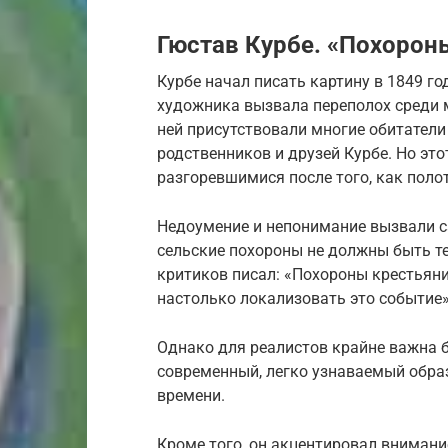
Гюстав Курбе. «Похорон
Курбе начал писать картину в 1849 го
художника вызвала переполох среди м
ней присутствовали многие обитатели 
родственников и друзей Курбе. Но это
разгоревшимися после того, как поло
Недоумение и непонимание вызвали с
сельские похороны не должны быть т
критиков писал: «Похороны крестьяни
настолько локализовать это событие»
Однако для реалистов крайне важна 
современный, легко узнаваемый образ
времени.
Кроме того, он акцентировал внимание