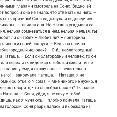
енными глазами смотрела на Соню. Видно, ей
 вопрос и она не знала, что отвечать на него. –
ть есть причины! Соня вздохнула и недоверчиво
ричины… – начала она. Но Наташа угадывая ее
ня, нельзя сомневаться в нем, нельзя, нельзя, ты
юбит ли он тебя? – Любит ли? – повторила
тливости своей подруги. – Ведь ты прочла
 неблагородный человек? – Он!… неблагородный
а Наташа. – Если он благородный человек, то он
или перестать видеться с тобой; и ежели ты не
, я напишу ему, я скажу папа, – решительно
 него! – закричала Наташа. – Наташа, я не
мни об отце, о Nicolas. – Мне никого не нужно, я
меешь говорить, что он неблагороден? Ты разве
 Наташа. – Соня, уйди, я не хочу с тобой
видишь, как я мучаюсь, – злобно кричала Наташа
м голосом. Соня разрыдалась и выбежала из