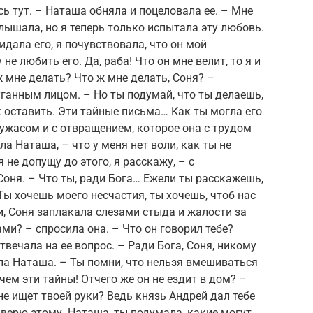
сь тут. – Наташа обняла и поцеловала ее. – Мне
слышала, но я теперь только испытала эту любовь.
видала его, я почувствовала, что он мой
у не любить его. Да, раба! Что он мне велит, то я и
 мне делать? Что ж мне делать, Соня? –
ганным лицом. – Но ты подумай, что ты делаешь,
ак оставить. Эти тайные письма… Как ты могла его
 ужасом и с отвращением, которое она с трудом
ла Наташа, – что у меня нет воли, как ты не
 не допущу до этого, я расскажу, – с
оня. – Что ты, ради Бога… Ежели ты расскажешь,
Ты хочешь моего несчастия, ты хочешь, чтоб нас
, Соня заплакала слезами стыда и жалости за
ми? – спросила она. – Что он говорил тебе?
твечала на ее вопрос. – Ради Бога, Соня, никому
ала Наташа. – Ты помни, что нельзя вмешиваться
чем эти тайны! Отчего же он не ездит в дом? –
не ищет твоей руки? Ведь князь Андрей дал тебе
е верю этому. Наташа, ты подумала, какие могут