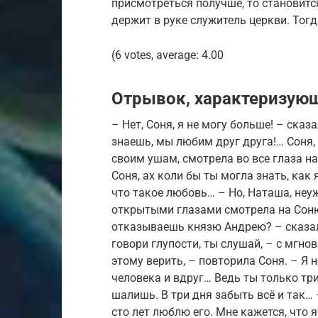
присмотреться получше, то становится
держит в руке служитель церкви. Тогд
(6 votes, average: 4.00
Отрывок, характеризую
– Нет, Соня, я не могу больше! – сказ
знаешь, мы любим друг друга!… Соня, 
своим ушам, смотрела во все глаза на
Соня, ах коли бы ты могла знать, как 
что такое любовь… – Но, Наташа, неу
открытыми глазами смотрела на Соню,
отказываешь князю Андрею? – сказала
говори глупости, ты слушай, – с мгно
этому верить, – повторила Соня. – Я 
человека и вдруг… Ведь ты только три 
шалишь. В три дня забыть всё и так… 
сто лет люблю его. Мне кажется, что 