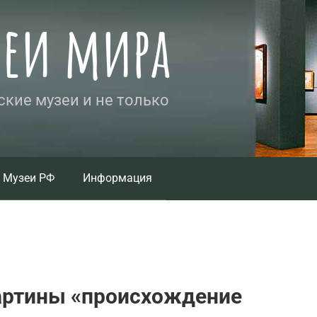
зеи мира
кие музеи и не только
Музеи РФ
Информация
картины «происхождение