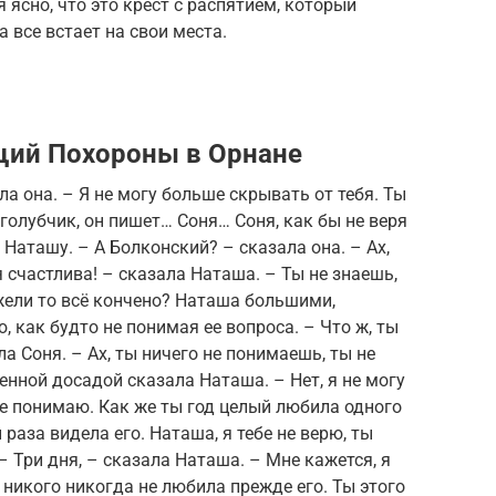
 ясно, что это крест с распятием, который
а все встает на свои места.
щий Похороны в Орнане
ала она. – Я не могу больше скрывать от тебя. Ты
голубчик, он пишет… Соня… Соня, как бы не веря
 Наташу. – А Болконский? – сказала она. – Ах,
я счастлива! – сказала Наташа. – Ты не знаешь,
жели то всё кончено? Наташа большими,
 как будто не понимая ее вопроса. – Что ж, ты
 Соня. – Ах, ты ничего не понимаешь, ты не
венной досадой сказала Наташа. – Нет, я не могу
не понимаю. Как же ты год целый любила одного
раза видела его. Наташа, я тебе не верю, ты
– Три дня, – сказала Наташа. – Мне кажется, я
я никого никогда не любила прежде его. Ты этого