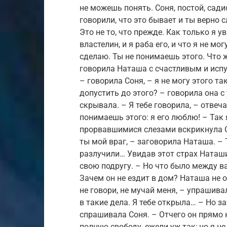
не можешь понять. Соня, постой, сади
говорили, что это бывает и ты верно 
Это не то, что прежде. Как только я у
властелин, и я раба его, и что я не мог
сделаю. Ты не понимаешь этого. Что ж
говорила Наташа с счастливым и испу
– говорила Соня, – я не могу этого т
допустить до этого? – говорила она с
скрывала. – Я тебе говорила, – отвеча
понимаешь этого: я его люблю! – Так я
прорвавшимися слезами вскрикнула С
ты мой враг, – заговорила Наташа. – 
разлучили… Увидав этот страх Наташи
свою подругу. – Но что было между ва
Зачем он не ездит в дом? Наташа не о
не говори, не мучай меня, – упрашив
в такие дела. Я тебе открыла… – Но за
спрашивала Соня. – Отчего он прямо 
полную свободу, ежели уж так; но я н