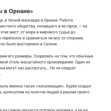
ы в Орнане»
ду, в тесной мансарде в Орнане. Работа
естного общества, попавшего в ее герои, — на
этих мест: от мэра и мирового судьи до
т переполох и сравниться не мог со спорами,
тно было выставлено в Салоне.
ами его размеры. Сходились на том, что обычные
емой столь масштабного произведения. Один из
на могут нас растрогать… Но не следует
.
была именно такая «локализация». Курбе создал
, запечатлев на полотне людей и реалии своего
 на самом процессе похорон человека, а не на