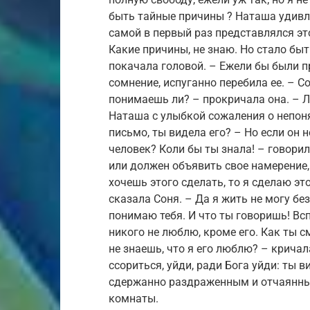
быть тайные причины ? Наташа удивл
самой в первый раз представлялся этот
Какие причины, не знаю. Но стало бы
покачала головой. – Ежели бы были п
сомнение, испуганно перебила ее. – Со
понимаешь ли? – прокричала она. – Л
Наташа с улыбкой сожаления о непоня
письмо, ты видела его? – Но если он
человек? Коли бы ты знала! – говорил
или должен объявить свое намерение, 
хочешь этого сделать, то я сделаю это
сказала Соня. – Да я жить не могу без
понимаю тебя. И что ты говоришь! Вспо
никого не люблю, кроме его. Как ты с
не знаешь, что я его люблю? – кричала
ссориться, уйди, ради Бога уйди: ты 
сдержанно раздраженным и отчаянны
комнаты.