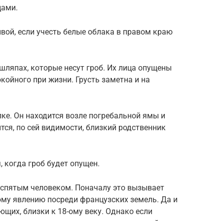
цами.
вой, если учесть белые облака в правом краю
ляпах, которые несут гроб. Их лица опущены
койного при жизни. Грусть заметна и на
лке. Он находится возле погребальной ямы и
тся, по сей видимости, близкий родственник
, когда гроб будет опущен.
распятым человеком. Поначалу это вызывает
ому явлению посреди французских земель. Да и
ющих, близки к 18-ому веку. Однако если