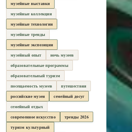
музейные выставки
музейные коллекции
музейные технологии
музейные тренды
музейные экспозиции
музейный опыт
ночь музеев
образовательные программы
образовательный туризм
посещаемость музеев
путешествия
российские музеи
семейный досуг
семейный отдых
современное искусство
тренды 2026
туризм культурный