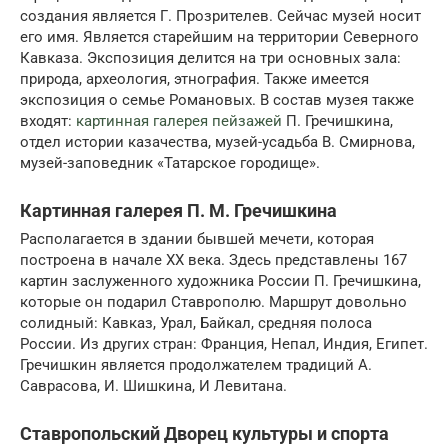
создания является Г. Прозрителев. Сейчас музей носит
его имя. Является старейшим на территории Северного
Кавказа. Экспозиция делится на три основных зала:
природа, археология, этнография. Также имеется
экспозиция о семье Романовых. В состав музея также
входят:
картинная галерея пейзажей
П. Гречишкина,
отдел истории казачества, музей-усадьба В. Смирнова,
музей-заповедник «Татарское городище».
Картинная галерея П. М. Гречишкина
Располагается в здании бывшей мечети, которая
построена в начале XX века. Здесь представлены 167
картин заслуженного художника России П. Гречишкина,
которые он подарил Ставрополю. Маршрут довольно
солидный: Кавказ, Урал, Байкал, средняя полоса
России. Из других стран: Франция, Непал, Индия, Египет.
Гречишкин является продолжателем традиций А.
Саврасова, И. Шишкина, И Левитана.
Ставропольский Дворец культуры и спорта