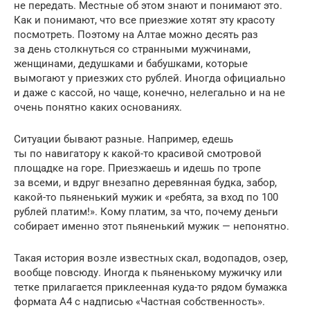
не передать. Местные об этом знают и понимают это.
Как и понимают, что все приезжие хотят эту красоту
посмотреть. Поэтому на Алтае можно десять раз
за день столкнуться со странными мужчинами,
женщинами, дедушками и бабушками, которые
вымогают у приезжих сто рублей. Иногда официально
и даже с кассой, но чаще, конечно, нелегально и на не
очень понятно каких основаниях.
Ситуации бывают разные. Например, едешь
ты по навигатору к какой-то красивой смотровой
площадке на горе. Приезжаешь и идешь по тропе
за всеми, и вдруг внезапно деревянная будка, забор,
какой-то пьяненький мужик и «ребята, за вход по 100
рублей платим!». Кому платим, за что, почему деньги
собирает именно этот пьяненький мужик — непонятно.
Такая история возле известных скал, водопадов, озер,
вообще повсюду. Иногда к пьяненькому мужичку или
тетке прилагается приклеенная куда-то рядом бумажка
формата А4 с надписью «Частная собственность».