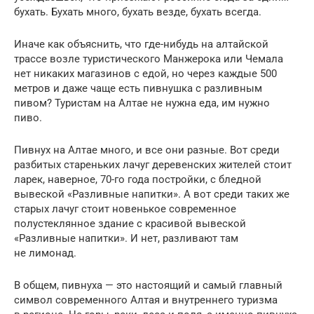
бухать. Бухать много, бухать везде, бухать всегда.
Иначе как объяснить, что где-нибудь на алтайской
трассе возле туристического Манжерока или Чемала
нет никаких магазинов с едой, но через каждые 500
метров и даже чаще есть пивнушка с разливным
пивом? Туристам на Алтае не нужна еда, им нужно
пиво.
Пивнух на Алтае много, и все они разные. Вот среди
разбитых стареньких лачуг деревенских жителей стоит
ларек, наверное, 70-го года постройки, с бледной
вывеской «Разливные напитки». А вот среди таких же
старых лачуг стоит новенькое современное
полустеклянное здание с красивой вывеской
«Разливные напитки». И нет, разливают там
не лимонад.
В общем, пивнуха — это настоящий и самый главный
символ современного Алтая и внутреннего туризма