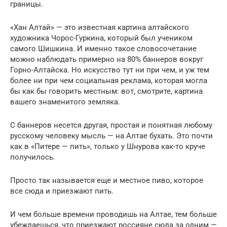
границы.
«Хан Алтай» — это известная картина алтайского
художника Чорос-Гуркина, который был учеником
самого Шишкина. И именно такое словосочетание
можно наблюдать примерно на 80% баннеров вокруг
Горно-Алтайска. Но искусство тут ни при чем, и уж тем
более ни при чем социальная реклама, которая могла
бы как бы говорить местным: вот, смотрите, картина
вашего знаменитого земляка.
С баннеров несется другая, простая и понятная любому
русскому человеку мысль — на Алтае бухать. Это почти
как в «Питере — пить», только у Шнурова как-то круче
получилось.
Просто так называется еще и местное пиво, которое
все сюда и приезжают пить.
И чем больше времени проводишь на Алтае, тем больше
убеждаешься, что приезжают россияне сюда за одним —