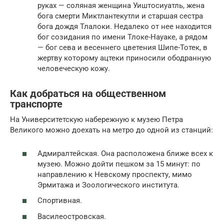
руках — соляная женщина Уиштосиуатль, жена
бога смерти Миктлантекутли и старшая сестра
бога дождя Тлалоки. Недалеко от нее находится
бог созидания по имени Тлоке-Науаке, а рядом
— бог сева и весеннего цветения Шипе-Тотек, в
жертву которому ацтеки приносили ободранную
человеческую кожу.
Как добраться на общественном
транспорте
На Университетскую набережную к музею Петра
Великого можно доехать на метро до одной из станций:
Адмиралтейская. Она расположена ближе всех к
музею. Можно дойти пешком за 15 минут: по
направлению к Невскому проспекту, мимо
Эрмитажа и Зоологического института.
Спортивная.
Василеостровская.