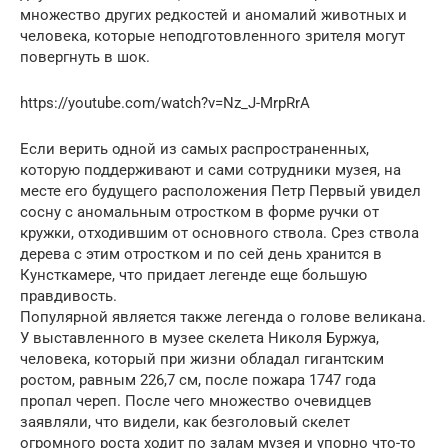
множество других редкостей и аномалий животных и
человека, которые неподготовленного зрителя могут
повергнуть в шок.
https://youtube.com/watch?v=Nz_J-MrpRrA
Если верить одной из самых распространенных,
которую поддерживают и сами сотрудники музея, на
месте его будущего расположения Петр Первый увидел
сосну с аномальным отростком в форме ручки от
кружки, отходившим от основного ствола. Срез ствола
дерева с этим отростком и по сей день хранится в
Кунсткамере, что придает легенде еще большую
правдивость.
Популярной является также легенда о голове великана.
У выставленного в музее скелета Николя Буржуа,
человека, который при жизни обладал гигантским
ростом, равным 226,7 см, после пожара 1747 года
пропал череп. После чего множество очевидцев
заявляли, что видели, как безголовый скелет
огромного роста ходит по залам музея и упорно что-то