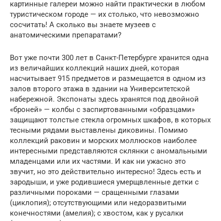
картинные галереи можно найти практически в любом
туристическом городе — их столько, что невозможно
сосчитать! А сколько вы знаете музеев с
анатомическими препаратами?
Вот уже почти 300 лет в Санкт-Петербурге хранится одна
из величайших коллекций наших дней, которая
насчитывает 915 предметов и размещается в одном из
залов второго этажа в здании на Университетской
набережной. Экспонаты здесь хранятся под двойной
«броней» — колбы с заспиртованными «образцами»
защищают толстые стекла огромных шкафов, в которых
тесными рядами выставлены диковины. Помимо
коллекций раковин и морских моллюсков наиболее
интересными представляются склянки с аномальными
младенцами или их частями. И как ни ужасно это
звучит, но это действительно интересно! Здесь есть и
зародыши, и уже родившиеся умерщвленные детки с
различными пороками — сращенными глазами
(циклопия); отсутствующими или недоразвитыми
конечностями (амелия); с хвостом, как у русалки