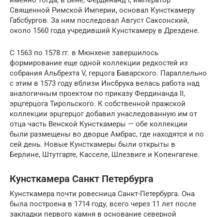
Священной Римской Империи, основал Кунсткамеру
Габсбургов. За ним последовал Август Саксонский,
около 1560 года учредивший Кунсткамеру в Дрездене.
С 1563 по 1578 гг. в Мюнхене завершилось
формирование еще одной коллекции редкостей из
собрания Альбрехта V, герцога Баварского. Параллельно
с этим в 1573 году вблизи Инсбрука велась работа над
аналогичным проектом по приказу Фердинанда II,
эрцгерцога Тирольского. К собственной пражской
коллекции эрцгерцог добавил унаследованную им от
отца часть Венской Кунсткамеры — обе коллекции
были размещены во дворце Амбрас, где находятся и по
сей день. Новые Кунсткамеры были открыты в
Берлине, Штутгарте, Касселе, Шлезвиге и Копенгагене.
Кунсткамера Санкт Петербурга
Кунсткамера почти ровесница Санкт-Петербурга. Она
была построена в 1714 году, всего через 11 лет после
закладки первого камня в основание северной