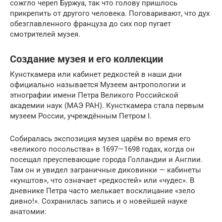
сожгло череп Буржуа, так что голову пришлось
прикрепить от другого человека. Поговаривают, что дух
обезглавленного француза до сих пор пугает
смотрителей музея.
Создание музея и его коллекции
Кунсткамера или кабинет редкостей в наши дни
официально называется Музеем антропологии и
этнографии имени Петра Великого Российской
академии наук (МАЭ РАН). Кунсткамера стала первым
музеем России, учреждённым Петром I.
Собиралась экспозиция музея царём во время его
«великого посольства» в 1697—1698 годах, когда он
посещал преуспевающие города Голландии и Англии.
Там он и увидел заграничные диковинки — кабинеты
«кунштов», что означает «редкостей» или «чудес». В
дневнике Петра часто мелькает восклицание «зело
дивно!». Сохранилась запись и о новейшей науке
анатомии: