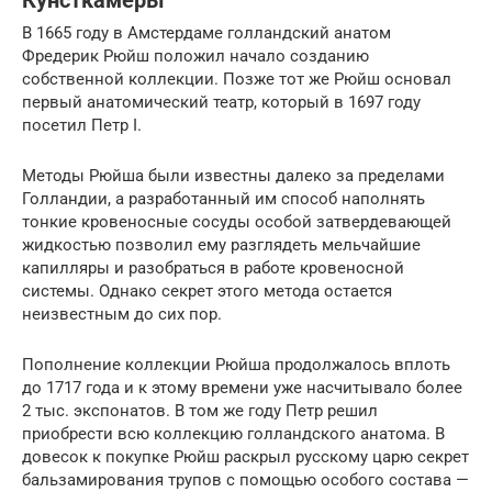
Кунсткамеры
В 1665 году в Амстердаме голландский анатом
Фредерик Рюйш положил начало созданию
собственной коллекции. Позже тот же Рюйш основал
первый анатомический театр, который в 1697 году
посетил Петр I.
Методы Рюйша были известны далеко за пределами
Голландии, а разработанный им способ наполнять
тонкие кровеносные сосуды особой затвердевающей
жидкостью позволил ему разглядеть мельчайшие
капилляры и разобраться в работе кровеносной
системы. Однако секрет этого метода остается
неизвестным до сих пор.
Пополнение коллекции Рюйша продолжалось вплоть
до 1717 года и к этому времени уже насчитывало более
2 тыс. экспонатов. В том же году Петр решил
приобрести всю коллекцию голландского анатома. В
довесок к покупке Рюйш раскрыл русскому царю секрет
бальзамирования трупов с помощью особого состава —