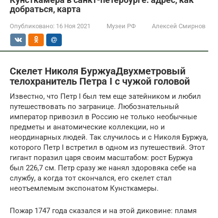
добраться, карта
Опубликовано:
16 Ноя 2021
Музеи РФ
Алексей Смирнов
Скелет Николя БуржуаДвухметровый
телохранитель Петра I с чужой головой
Известно, что Петр I был тем еще затейником и любил
путешествовать по загранице. Любознательный
император привозил в Россию не только необычные
предметы и анатомические коллекции, но и
неординарных людей. Так случилось и с Николя Буржуа,
которого Петр I встретил в одном из путешествий. Этот
гигант поразил царя своим масштабом: рост Буржуа
был 226,7 см. Петр сразу же нанял здоровяка себе на
службу, а когда тот скончался, его скелет стал
неотъемлемым экспонатом Кунсткамеры.
Пожар 1747 года сказался и на этой диковине: пламя