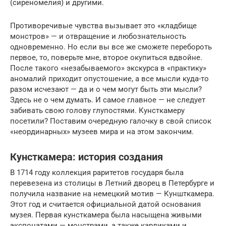
(сиреномелия) и другими.
Противоречивые чувства вызывает это «кладбище
монстров» — и отвращение и любознательность
одновременно. Но если вы все же сможете перебороть
первое, то, поверьте мне, второе окупиться вдвойне.
После такого «незабываемого» экскурса в «практику»
аномалий приходит опустошение, а все мысли куда-то
разом исчезают — да и о чем могут быть эти мысли?
Здесь не о чем думать. И самое главное — не следует
забивать свою голову глупостями. Кунсткамеру
посетили? Поставим очередную галочку в свой список
«неординарных» музеев мира и на этом закончим.
Кунсткамера: история создания
В 1714 году коллекция раритетов государя была
перевезена из столицы в Летний дворец в Петербурге и
получила название на немецкий мотив — Куншткамера.
Этот год и считается официальной датой основания
музея. Первая кунсткамера была насыщена живыми
экспонатами — монстрами, а также карликами и