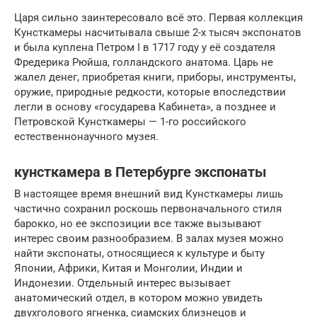
Царя сильно заинтересовало всё это. Первая коллекция
Кунсткамеры насчитывала свыше 2-х тысяч экспонатов
и была куплена Петром I в 1717 году у её создателя
Фредерика Рюйша, голландского анатома. Царь не
жалел денег, приобретая книги, приборы, инструменты,
оружие, природные редкости, которые впоследствии
легли в основу «государева Кабинета», а позднее и
Петровской Кунсткамеры — 1-го российского
естественнонаучного музея.
кунсткамера в Петербурге экспонаты
В настоящее время внешний вид Кунсткамеры лишь
частично сохранил роскошь первоначального стиля
барокко, но ее экспозиции все также вызывают
интерес своим разнообразием. В залах музея можно
найти экспонаты, относящиеся к культуре и быту
Японии, Африки, Китая и Монголии, Индии и
Индонезии. Отдельный интерес вызывает
анатомический отдел, в котором можно увидеть
двухголового ягненка, сиамских близнецов и