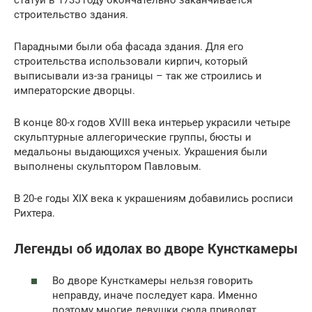
статуй в 1735 году окончательно заканчивается
строительство здания.
Парадными были оба фасада здания. Для его
строительства использовали кирпич, который
выписывали из-за границы – так же строились и
императорские дворцы.
В конце 80-х годов XVIII века интерьер украсили четыре
скульптурные аллегорические группы, бюсты и
медальоны выдающихся ученых. Украшения были
выполнены скульптором Павловым.
В 20-е годы XIX века к украшениям добавились росписи
Рихтера.
Легенды об идолах во дворе Кунсткамеры
Во дворе Кунсткамеры нельзя говорить
неправду, иначе последует кара. Именно
поэтому многие девушки сюда приводят