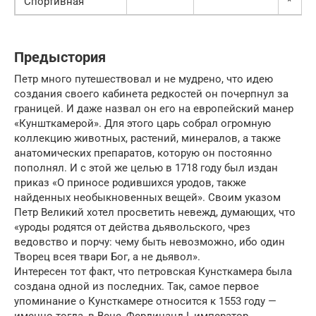
Спортивная
*
Предыстория
Петр много путешествовал и не мудрено, что идею
создания своего кабинета редкостей он почерпнул за
границей. И даже назвал он его на европейский манер
«Куншткамерой». Для этого царь собрал огромную
коллекцию животных, растений, минералов, а также
анатомических препаратов, которую он постоянно
пополнял. И с этой же целью в 1718 году был издан
приказ «О приносе родившихся уродов, также
найденных необыкновенных вещей». Своим указом
Петр Великий хотел просветить невежд, думающих, что
«уроды родятся от действа дьявольского, чрез
ведовство и порчу: чему быть невозможно, ибо один
Творец всея твари Бог, а не дьявол».
Интересен тот факт, что петровская Кунсткамера была
создана одной из последних. Так, самое первое
упоминание о Кунсткамере относится к 1553 году —
именно тогда, в Вене, Фердинанд I, император