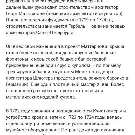
разработан проект будущей Кунсткамеры и в
дальнейшем руководил строительством архитектор
Георг Маттарнови (немецкий архитектор и скульптор).
После возведения фундамента с 1719 по 1724 гг.,
строительством занимается Гербель — один из первых
архитекторов Санкт-Петербурга.
Он внес свои изменения в проект Маттарнови: крыша
стала более высокой, введены крупные барочные
фронтоны, к невысокой башне с балюстрадой
присоединен еще один ярус с куполом — по примеру
трехъярусной башни с куполом Монетного двора
архитектора Шлютера (представитель раннего барокко в
Германии). Еще один плотничный мастер Х. ван Болес
(голландец) разработал проект столярных и
металлических изделий купола.
В 1722 году закончили возведение стен Кунсткамеры и
устройство кровли, затем с 1723 по 1724 годы велась
отделка внутри помещений, и устанавливалось
музейное оборудование. Петр не дожил до окончания