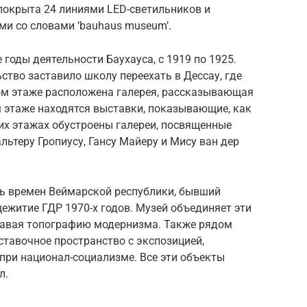
покрыта 24 линиями LED-светильников и
и со словами ‘bauhaus museum’.
 годы деятельности Баухауса, с 1919 по 1925.
ство заставило школу переехать в Дессау, где
вом этаже расположена галерея, рассказывающая
 этаже находятся выставки, показывающие, как
их этажах обустроены галереи, посвященные
льтеру Гропиусу, Гансу Майеру и Мису ван дер
ь времен Веймарской республики, бывший
ежитие ГДР 1970-х годов. Музей объединяет эти
давая топографию модернизма. Также рядом
тавочное пространство с экспозицией,
при национал-социализме. Все эти объекты
л.