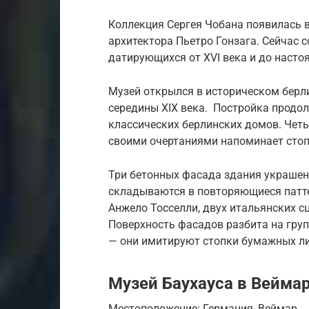
Коллекция Сергея Чобана появилась в
архитектора Пьетро Гонзага. Сейчас с
датирующихся от XVI века и до насто
Музей открылся в историческом берл
середины XIX века. Постройка продол
классических берлинских домов. Чет
своими очертаниями напоминает стоп
Три бетонных фасада здания украшен
складываются в повторяющиеся патте
Анжело Тосселли, двух итальянских сц
Поверхность фасадов разбита на гру
— они имитируют стопки бумажных ли
Музей Баухауса в Вейма
Местоположение: Германия, Веймар