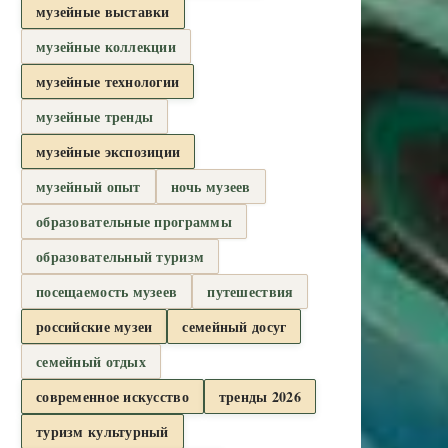
музейные выставки
музейные коллекции
музейные технологии
музейные тренды
музейные экспозиции
музейный опыт
ночь музеев
образовательные программы
образовательный туризм
посещаемость музеев
путешествия
российские музеи
семейный досуг
семейный отдых
современное искусство
тренды 2026
туризм культурный