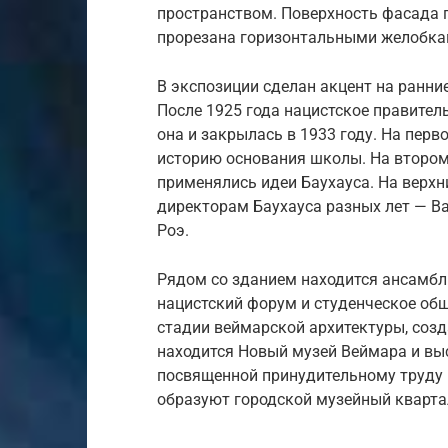
пространством. Поверхность фасада 
прорезана горизонтальными желобкам
В экспозиции сделан акцент на ранние
После 1925 года нацистское правитель
она и закрылась в 1933 году. На пер
историю основания школы. На втором
применялись идеи Баухауса. На верхн
директорам Баухауса разных лет — Ва
Роэ.
Рядом со зданием находится ансамбл
нацистский форум и студенческое общ
стадии веймарской архитектуры, соз
находится Новый музей Веймара и выс
посвященной принудительному труду 
образуют городской музейный кварта