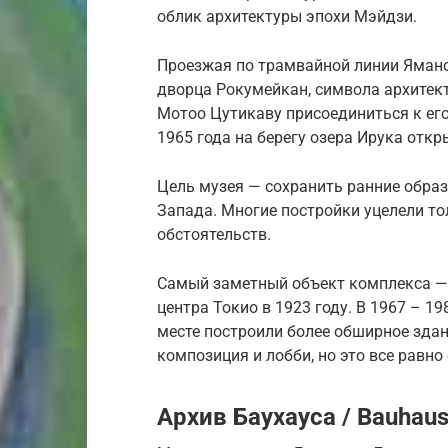
облик архитектуры эпохи Мэйдзи.
Проезжая по трамвайной линии Яманот
дворца Рокумейкан, символа архитек
Мотоо Цутикаву присоединиться к его
1965 года на берегу озера Ирука отк
Цель музея — сохранить ранние обра
Запада. Многие постройки уцелели т
обстоятельств.
Самый заметный объект комплекса — 
центра Токио в 1923 году. В 1967 – 19
месте построили более обширное здан
композиция и лобби, но это все равн
Архив Баухауса / Bauhaus