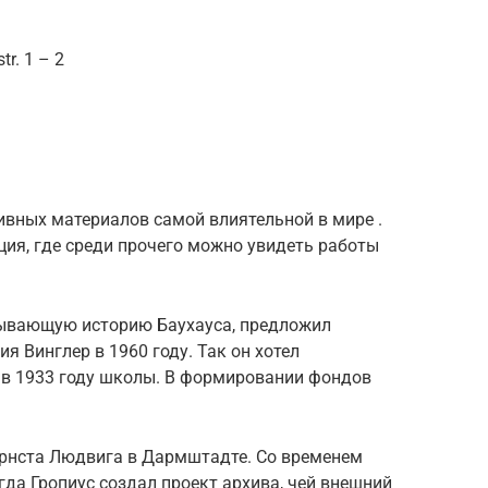
tr. 1 – 2
ивных материалов самой влиятельной в мире .
ция, где среди прочего можно увидеть работы
зывающую историю Баухауса, предложил
я Винглер в 1960 году. Так он хотел
в 1933 году школы. В формировании фондов
рнста Людвига в Дармштадте. Со временем
гда Гропиус создал проект архива, чей внешний