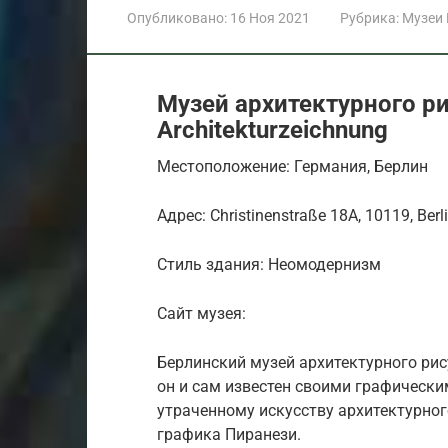
Опубликовано:
16 Ноя 2021
Рубрика:
Музеи
Музей архитектурного ри
Architekturzeichnung
Местоположение: Германия, Берлин
Адрес: Christinenstraße 18A, 10119, Berl
Стиль здания: Неомодернизм
Сайт музея:
Берлинский музей архитектурного рис
он и сам известен своими графически
утраченному искусству архитектурног
графика Пиранези.