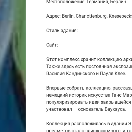
Местоположение: Германия, Берлин
Адрес: Berlin, Charlottenburg, Knesebecks
Стиль здания:
Сайт:
Этот комплекс хранит коллекцию арх
Также здесь есть постоянная экспози
Василия Кандинского и Пауля Клее.
Впервые собрать коллекцию, расска
немецкий историк искусства Ганс Мари
популяризировать идеи закрывшейся 
участвовал — основатель Баухауса.
Коллекция расположилась в здании Э
предметов стало слишком много, и то