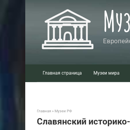
Перейти
Му
к
контенту
Европейс
Главная страница
Музеи мира
Главная
»
Музеи РФ
Славянский историко