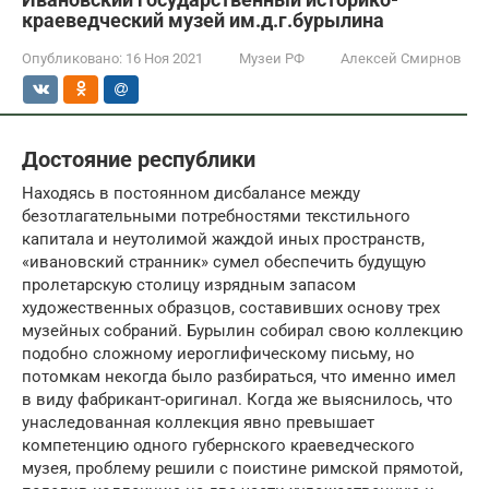
краеведческий музей им.д.г.бурылина
Опубликовано:
16 Ноя 2021
Музеи РФ
Алексей Смирнов
Достояние республики
Находясь в постоянном дисбалансе между
безотлагательными потребностями текстильного
капитала и неутолимой жаждой иных пространств,
«ивановский странник» сумел обеспечить будущую
пролетарскую столицу изрядным запасом
художественных образцов, составивших основу трех
музейных собраний. Бурылин собирал свою коллекцию
подобно сложному иероглифическому письму, но
потомкам некогда было разбираться, что именно имел
в виду фабрикант-оригинал. Когда же выяснилось, что
унаследованная коллекция явно превышает
компетенцию одного губернского краеведческого
музея, проблему решили с поистине римской прямотой,