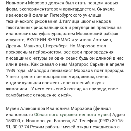
Иванович Морозов должен был стать певцом новых
форм, экспериментатором-авангардистом. Сначала
ивановский филиал Петербургского училища
технического рисования Штиглица школы кадров
текстильных рисовальщиков и регулярная практика на
ивановских мануфактурах, затем Московский рабфак
искусств, ВХУТЕИН ВХУТЕМАС и учителя Истомин,
Древин, Машков, Штеренберг. Но Морозов стал
прекрасным пейзажистом, все свои произведения
писавшим с натуры за один сеанс будь он длиной в час
или в день. Как сказал о нем Мартирос Сарьян в апреле
1939 года: «Молодой пейзажист Морозов поэт природы.
У него трепетное восприятие мира, живая, очень
индивидуальная свежесть впечатлений, вкус к
живописи… У него есть свой взгляд на природу, свое
самобытное отношение к ней».
Музей Александра Ивановича Морозова (филиал
ивановского
Областного художественного музея
) Адрес
153000, г. Иваново, ул. Багаева, 57. Телефон (0932) 30-15-
91, 30-07-74 Режим работы: музей открыт ежедневно с