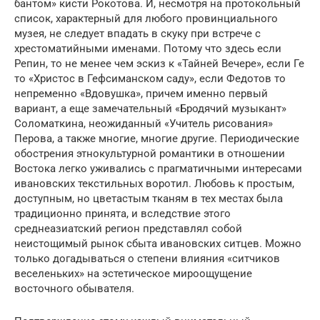
бантом» кисти Рокотова. И, несмотря на протокольный
список, характерный для любого провинциального
музея, не следует впадать в скуку при встрече с
хрестоматийными именами. Потому что здесь если
Репин, то не менее чем эскиз к «Тайней Вечере», если Ге
то «Христос в Гефсиманском саду», если Федотов то
непременно «Вдовушка», причем именно первый
вариант, а еще замечательный «Бродячий музыкант»
Соломаткина, неожиданный «Учитель рисования»
Перова, а также многие, многие другие. Периодические
обострения этнокультурной романтики в отношении
Востока легко уживались с прагматичными интересами
ивановских текстильных воротил. Любовь к простым,
доступным, но цветастым тканям в тех местах была
традиционно принята, и вследствие этого
среднеазиатский регион представлял собой
неистощимый рынок сбыта ивановских ситцев. Можно
только догадываться о степени влияния «ситчиков
веселеньких» на эстетическое мироощущение
восточного обывателя.