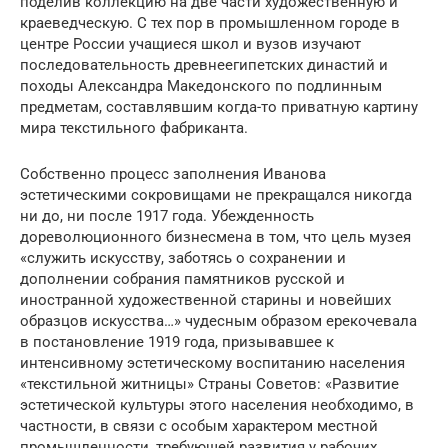
поделив коллекцию на две части художественную и
краеведческую. С тех пор в промышленном городе в
центре России учащиеся школ и вузов изучают
последовательность древнеегипетских династий и
походы Александра Македонского по подлинным
предметам, составлявшим когда-то приватную картину
мира текстильного фабриканта.
Собственно процесс заполнения Иванова
эстетическими сокровищами не прекращался никогда
ни до, ни после 1917 года. Убежденность
дореволюционного бизнесмена в том, что цель музея
«служить искусству, заботясь о сохранении и
дополнении собрания памятников русской и
иностранной художественной старины и новейших
образцов искусства…» чудесным образом ерекочевала
в постановление 1919 года, призывавшее к
интенсивному эстетическому воспитанию населения
«текстильной житницы» Страны Советов: «Развитие
эстетической культуры этого населения необходимо, в
частности, в связи с особым характером местной
промышленности, требующей развития у рабочих