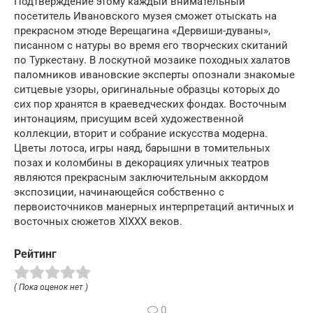
Подтверждение этому каждый внимательный
посетитель Ивановского музея сможет отыскать на
прекрасном этюде Верещагина «Дервиши-дуваны»,
писанном с натуры во время его творческих скитаний
по Туркестану. В лоскутной мозаике походных халатов
паломников ивановские эксперты опознали знакомые
ситцевые узоры, оригинальные образцы которых до
сих пор хранятся в краеведческих фондах. Восточным
интонациям, присущим всей художественной
коллекции, вторит и собрание искусства модерна.
Цветы лотоса, игры наяд, барышни в томительных
позах и коломбины в декорациях уличных театров
являются прекрасным заключительным аккордом
экспозиции, начинающейся собственно с
первоисточников манерных интерпретаций античных и
восточных сюжетов XIXXX веков.
Рейтинг
( Пока оценок нет )
0