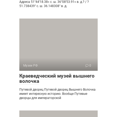
Адреса 51°44’18.38» с. ш. 36°08’53.91» в. д.? / ?
51.738439° с. ш. 36.148308° в. д.
Музеи РФ
0
Краеведческий музей вышнего
волочка
Путевой дворец Путевой дворец Вышнего Волочка
имеет интересную историю. Вообще Путевые
дворцы для императорской