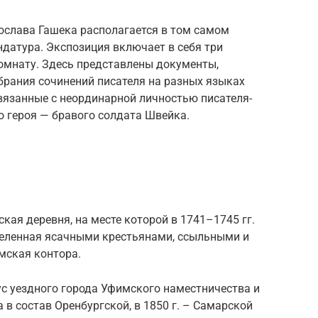
слава Гашека располагается в том самом
ндатура. Экспозиция включает в себя три
мнату. Здесь представлены документы,
брания сочинений писателя на разных языках
вязанные с неординарной личностью писателя-
го героя — бравого солдата Швейка.
ская деревня, на месте которой в 1741–1745 гг.
селенная ясачными крестьянами, ссыльными и
мская контора.
ус уездного города Уфимского наместничества и
а в состав Оренбургской, в 1850 г. – Самарской