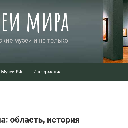
зеи мира
кие музеи и не только
Музеи РФ
Информация
а: область, история