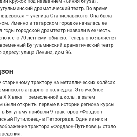
дин кружок под названием «Синяя блуза».
Бугульминский драматический театр. Во время
льшевская – ученица Станиславского. Она была
ном. Именно в татарском городке началась ее
я годы городской драмтеатр назвали в ее честь.
но к его 70-летнему юбилею. Теперь оно является
временный Бугульминский драматический театр
о адресу: улица Ленина, дом 96.
дзон
старинному трактору на металлических колёсах
ьминского аграрного колледжа. Это учебное
a XIX века – ремесленной школы, а затем
м были открыты первые в истории региона курсы
у в Бугульму прибыли 9 тракторов «Фордзон-
асный Путиловец» в Петрограде. Один из них и
изображение трактора «Фордзон-Путиловец» стало
аведения.