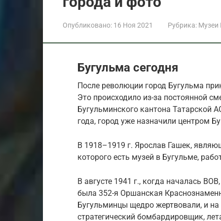
города и фото
Опубликовано:
16 Ноя 2021
Рубрика:
Музеи
Бугульма сегодня
После революции город Бугульма пр
Это происходило из-за постоянной сме
Бугульминского кантона Татарской АСС
года, город уже назначили центром Б
В 1918–1919 г. Ярослав Гашек, явля
которого есть музей в Бугульме, ра
В августе 1941 г., когда началась ВО
была 352-я Оршанская Краснознаменн
Бугульминцы щедро жертвовали, и на 
стратегический бомбардировщик, лета