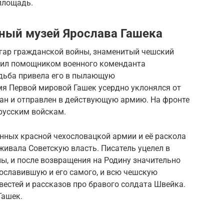
площадь.
ный музей Ярослава Гашека
азгар гражданской войны, знаменитый чешский
жил помощником военного коменданта
удьба привела его в пылающую
я Первой мировой Гашек усердно уклонялся от
ван и отправлен в действующую армию. На фронте
 русским войскам.
нных красной чехословацкой армии и её раскола
рживала Советскую власть. Писатель уцелел в
ы, и после возвращения на Родину значительно
славившую и его самого, и всю чешскую
естей и рассказов про бравого солдата Швейка.
Гашек.