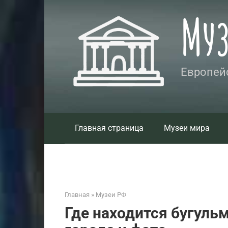
Перейти
Му
к
контенту
Европейс
Главная страница
Музеи мира
Главная
»
Музеи РФ
Где находится бугульм