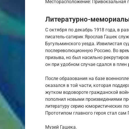
Месторасположение: Привокзальная 
Литературно-мемориаль
С октября по декабрь 1918 года, в р
писатель-сатирик Ярослав Гашек слу
Бугульминского уезда. Извилистая с
послереволюционную Россию. Во врем
призыва, но был насильно рекрутиро
он при удобном случае сдался в плен
После образования на базе военнопле
оказался в той части, которая подде
жутком водовороте гражданской войн
пополнил новыми произведениями про
литературу серию юмористических пов
Прототипом главного героя стал сам 
Музей Гашека.