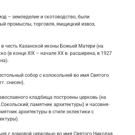
иод – земледелие и скотоводство, были
ый промыслы, торговля, ямщицкий извоз,
ь в честь Казанской иконы Божьей Матери (на
ко (в конце XIX – начале ХХ в. расширена, в 1927
на).
рестольный собор с колокольней во имя Святого
г. снесен).
православного кладбища построены церковь (на
.Сокольский; памятник архитектуры) и часовня-
мятник архитектуры в стиле эклектики с
ектуры).
льня с домовой церковью во имя Святого Николая