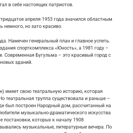
тал в себе настоящих патриотов.
 тридцатое апреля 1953 года значился областным
 немного, но зато красиво.
рода. Намечен генеральный план и главное успеть.
 здания спорткомплекса «Юность», а 1981 году –
е. Современная Бугульма – это красивый город с
новых зданий.
н) имеет свою театральную историю, которая
 Но театральная труппа существовала и раньше –
ороде был построен Народный дом, рассчитанный на
 Любители музыкально-драматического искусства
 постановки, которых к началу 1908
овывались музыкальные, литературные вечера. По