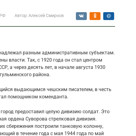
 РФ
Автор:
Алексей Смирнов
инадлежал разным административным субъектам.
ны власти. Так, с 1920 года он стал центром
Р, а через десять лет, в начале августа 1930
угульминского района.
ющийся выдающимся чешским писателем, в честь
ботал помощником коменданта.
В, город предоставил целую дивизию солдат. Это
ая ордена Суворова стрелковая дивизия.
их сбережения построили танковую колонну,
ющий в течение года с мая 1944 года по май