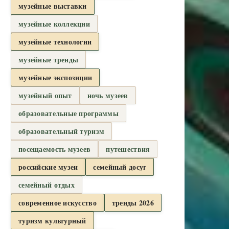
музейные выставки
музейные коллекции
музейные технологии
музейные тренды
музейные экспозиции
музейный опыт
ночь музеев
образовательные программы
образовательный туризм
посещаемость музеев
путешествия
российские музеи
семейный досуг
семейный отдых
современное искусство
тренды 2026
туризм культурный