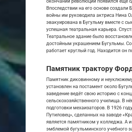
окончании революции появился еще о
Впоследствии на его основе создали 
войны им руководила актриса Нина О
эвакуирована в Бугульму вместе с сы
успешная театральная карьера. Спуст
Театральное здание было восстановле
достойным украшением Бугульмы. Со
работает круглый год. Находится он п
Памятник трактору Фор
Памятник диковинному и неуклюжему 
установлен на постамент около Бугул
заведение ведёт свою историю с конц
сельскохозяйственного училища. В нё
подготовки мехаизаторов. В 1926 год
Путиловец», сделанных на заводе «Кр
является памятником у колледжа. А 
эмблемой бугульминского учебного з