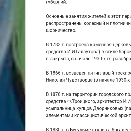
губерний.
Основные занятия жителей в этот пер
распространены колесный и плотничн
шорничество.
В 1783 г. построена каменная церков
средства И.И.Галаутова) в стиле барок
г. закрыта, в начале 1930-х гг. разобра
В 1866 г. возведен пятиглавый трехп
Николая Чудотворца (в начале 1930-х г
В 1876 г. на территории городского 
средства Ф.Троицкого, архитектор И.И
усыпальница купцов Дворниковых (па
элементами классицистической архит
В 1880 г. в Бугульме открыта богаде