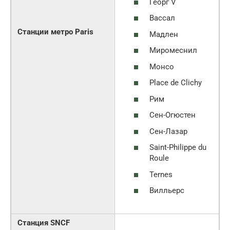
Георг V
Вассал
Станции метро Paris
Мадлен
Миромеснил
Монсо
Place de Clichy
Рим
Сен-Огюстен
Сен-Лазар
Saint-Philippe du
Roule
Ternes
Вилльерс
Станция SNCF