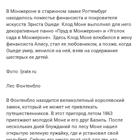
В Монжероне в старинном замке Роттембург
находилось поместье финансиста и покровителя
искусств Эрнста Ошеде. Клод Моне выполнял для него
декоративные панно «Пруд в Монжероне» и «Уголок
сада в Монжероне». Здесь Клод Моне влюбился в жену
финансиста Алису, стал ее любовником, а позже, когда
Ошеде умер, женился на ней, взяв на содержание
шестерых ее детей.
Фото: ljrate.ru
Лес Фонтенбло
В Фонтенбло находится великолепный королевский
замок, который не может не привлекать
путешественников. В этот пригород летом 1863
приезжают молодой Моне и его друг Базиль. После
нескольких дней блужданий по лесу Моне нашел
открытую зеленую лужайку, где и установил свой
мольберт. Сейчас это место must visit для тех, кто