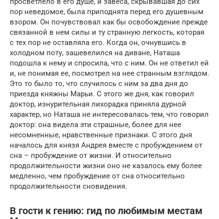
просветлело в его душе, и завеса, скрывавшая до сих
пор неведомое, была приподнята перед его душевным
взором. Он почувствовал как бы освобождение прежде
связанной в нем силы и ту странную легкость, которая
с тех пор не оставляла его. Когда он, очнувшись в
холодном поту, зашевелился на диване, Наташа
подошла к нему и спросила, что с ним. Он не ответил ей
и, не понимая ее, посмотрел на нее странным взглядом.
Это то было то, что случилось с ним за два дня до
приезда княжны Марьи. С этого же дня, как говорил
доктор, изнурительная лихорадка приняла дурной
характер, но Наташа не интересовалась тем, что говорил
доктор: она видела эти страшные, более для нее
несомненные, нравственные признаки. С этого дня
началось для князя Андрея вместе с пробуждением от
сна – пробуждение от жизни. И относительно
продолжительности жизни оно не казалось ему более
медленно, чем пробуждение от сна относительно
продолжительности сновидения.
В гости к гению: гид по любимым местам