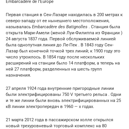
Embarcadère de l’Europe
Первая станция в Сен-Лазаре находилась в 200 метрах к
северо-западу от ее нынешнего местоположения,
называлась
Embarcadère des Batignolles
. Станция была
открыта Мари-Амели (женой Луи-Филиппа из Франции )
24 августа 1837 года. Первой обслуживаемой линией
была однопутная линия до Ле-Пек . В 1843 году Сен-
Лазар был конечной точкой трех линий; к 1900 году это
число утроилось. В 1854 году после нескольких
расширений на станции было 14 платформ, а теперь на
ней 27 платформ, разделенных на шесть групп
назначения.
27 апреля 1924 года внутренние пригородные линии
были электрифицированы 750 V третьего рельса . Одни
и те же линии были вновь электрифицированных на 25
кВ линии электропередач в 1960 — х годах.
21 марта 2012 года в пассажирском холле открылся
новый трехуровневый торговый комплекс на 80