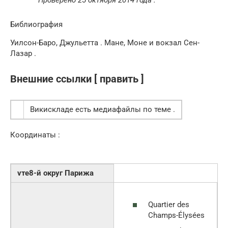
Проверено
25 октября
2014 года
.
Библиография
Уилсон-Баро, Джульетта . Мане, Моне и вокзал Сен-
Лазар .
Внешние ссылки [ править ]
Викискладе есть медиафайлы по теме .
Координаты :
vте8-й округ Парижа
Quartier des
Champs-Élysées