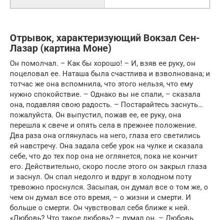
Отрывок, характеризующий Вокзал Сен-
Лазар (картина Моне)
Он помолчал. – Как бы хорошо! – И, взяв ее руку, он
поцеловал ее. Наташа была счастлива и взволнована; и
тотчас же она вспомнила, что этого нельзя, что ему
нужно спокойствие. – Однако вы не спали, – сказала
она, подавляя свою радость. – Постарайтесь заснуть…
пожалуйста. Он выпустил, пожав ее, ее руку, она
перешла к свече и опять села в прежнее положение.
Два раза она оглянулась на него, глаза его светились
ей навстречу. Она задала себе урок на чулке и сказала
себе, что до тех пор она не оглянется, пока не кончит
его. Действительно, скоро после этого он закрыл глаза
и заснул. Он спал недолго и вдруг в холодном поту
тревожно проснулся. Засыпая, он думал все о том же, о
чем он думал все ото время, – о жизни и смерти. И
больше о смерти. Он чувствовал себя ближе к ней.
«Любовь? Что такое любовь? – думал он. – Любовь