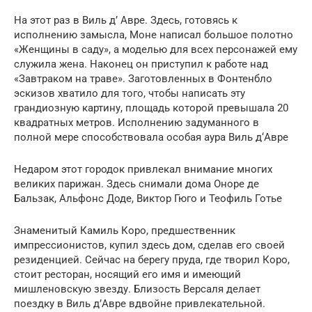
На этот раз в Виль д’ Авре. Здесь, готовясь к
исполнению замысла, Моне написал большое полотно
«Женщины в саду», а моделью для всех персонажей ему
служила жена. Наконец он приступил к работе над
«Завтраком на траве». Заготовленных в Фонтенбло
эскизов хватило для того, чтобы написать эту
грандиозную картину, площадь которой превышала 20
квадратных метров. Исполнению задуманного в
полной мере способствовала особая аура Виль д‘Авре
Недаром этот городок привлекал внимание многих
великих парижан. Здесь снимали дома Оноре де
Бальзак, Альфонс Доде, Виктор Гюго и Теофиль Готье
Знаменитый Камиль Коро, предшественник
импрессионистов, купил здесь дом, сделав его своей
резиденцией. Сейчас на берегу пруда, где творил Коро,
стоит ресторан, носящий его имя и имеющий
мишленовскую звезду. Близость Версаля делает
поездку в Виль д’Авре вдвойне привлекательной.