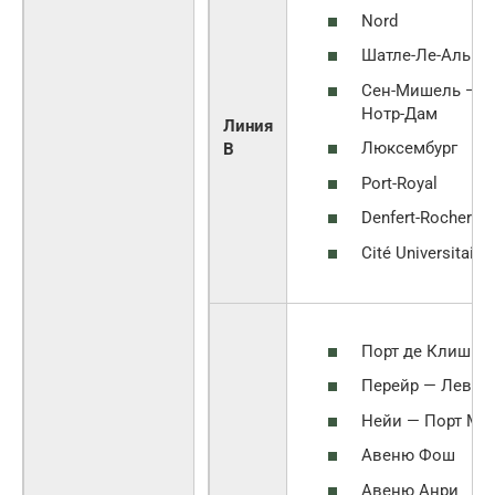
Nord
Шатле-Ле-Аль
Сен-Мишель —
Нотр-Дам
Линия
Люксембург
B
Port-Royal
Denfert-Rocherea
Cité Universitaire
Порт де Клиши
Перейр — Левал
Нейи — Порт Ма
Авеню Фош
Авеню Анри