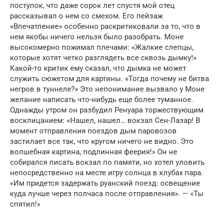
поступок, что даже сорок лет спустя мой отец
рассказывал о нем со смехом. Его пейзаж
«Впечатление» особенно раскритиковали за то, что в
нем якобы ничего нельзя было разобрать. Моне
высокомерно пожимал плечами: «Жалкие слепцы,
которые хотят четко разглядеть все сквозь дымку!»
Какой-то критик ему сказал, что дымка не может
служить сюжетом для картины. «Тогда почему не битва
негров в туннеле?» Это непонимание вызвало у Моне
желание написать что-нибудь еще более туманное.
Однажды утром он разбудил Ренуара торжествующим
восклицанием: «Нашел, нашел… вокзал Сен-Лазар! В
момент отправления поездов дым паровозов
застилает все так, что кругом ничего не видно. Это
волшебная картина, подлинная феерия!» Он не
собирался писать вокзал по памяти, но хотел уловить
непосредственно на месте игру солнца в клубах пара.
«Им придется задержать руанский поезд: освещение
куда лучше через полчаса после отправления». — «Ты
спятил!»