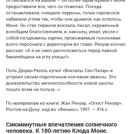
остановился на вашем — он более характерный!» Моне
предоставили все, чего он пожелал. Поезда
останавливали, очищали перроны, топки паровозов
набивали углем так, чтобы они дымили, как хотелось
Моне. Он стал тираном вокзала, писал, окруженный
всеобщим благоговением, и, наконец, уехал, увозя с
собой полдюжины картин, провожаемый поклонами
всего персонала с директором во главе. Ренуар кончал
рассказ: «А я не смел расположиться перед лавкой
бакалейщика на углу улицы!»
Поль Дюран-Рюэль купил «Вокзалы Сен-Лазар» и
устроил своим подопечным кое-какие авансы. Это
доказательство жизнеспособности новой школы
пошло всем на пользу…»
По материалам из книги: Жан Ренуар. «Огюст Ренуар».
Ростов-на-Дону: изд-во «Феникс», 1997. — 416 с.
Сиюминутные впечатления солнечного
человека. К 180‑летию Клода Моне.