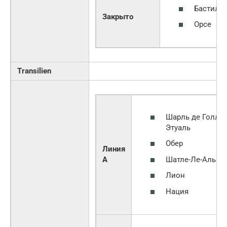
Бастили
Закрыто
Орсе
Transilien
Шарль де Голль-
Этуаль
Обер
Линия
Шатле-Ле-Аль
А
Лион
Нация