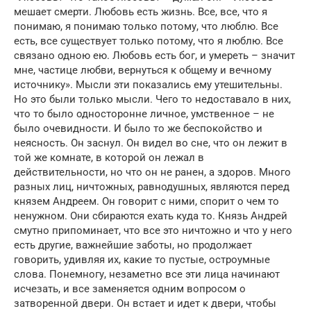
мешает смерти. Любовь есть жизнь. Все, все, что я
понимаю, я понимаю только потому, что люблю. Все
есть, все существует только потому, что я люблю. Все
связано одною ею. Любовь есть бог, и умереть – значит
мне, частице любви, вернуться к общему и вечному
источнику». Мысли эти показались ему утешительны.
Но это были только мысли. Чего то недоставало в них,
что то было односторонне личное, умственное – не
было очевидности. И было то же беспокойство и
неясность. Он заснул. Он видел во сне, что он лежит в
той же комнате, в которой он лежал в
действительности, но что он не ранен, а здоров. Много
разных лиц, ничтожных, равнодушных, являются перед
князем Андреем. Он говорит с ними, спорит о чем то
ненужном. Они сбираются ехать куда то. Князь Андрей
смутно припоминает, что все это ничтожно и что у него
есть другие, важнейшие заботы, но продолжает
говорить, удивляя их, какие то пустые, остроумные
слова. Понемногу, незаметно все эти лица начинают
исчезать, и все заменяется одним вопросом о
затворенной двери. Он встает и идет к двери, чтобы