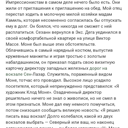
Импрессионистам в самом деле нечего было есть. Они
жили от приглашения к приглашению на обед. Мой отец
перестал ходить в молочную милой хозяйки мадам
Камиль, которая несомненно согласилась бы отпускать
ему в долг. Он боялся, что никогда не сможет с ней
расплатиться. Сезанн вернулся в Экс. Дега уединился в
своей комфортабельной квартире на улице Виктор
Массе. Моне был выше этих обстоятельств.
Облачившись в самый нарядный костюм, выпустив
кружевные манжеты и играя тростью с золотым
набалдашником, он приказал подать свою визитную
карточку директору западных железных
дорог на
вокзале Сен
-Лазар. Служитель, пораженный видом
Моне, тотчас его проводил. Высокое лицо усадило
посетителя, который непринужденно представился: «Я
художник Клод Моне». Озадаченный директор
решительно ничего не знал о живописи, но не смел в
этом признаться. Моне дал ему немного помучиться,
потом снизошел сообщить великую новость: «Я решил
писать ваш вокзал! Долго колебался, какой из двух
вокзалов выбрать — Северный или ваш, но наконец