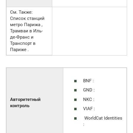
См. Также:
Список станций
метро Парижа ,
Трамваи в Иль-
де-Франс и
Транспорт в
Париже .
BNF :
GND :
NKC :
Авторитетный
контроль
VIAF :
WorldCat Identities
: