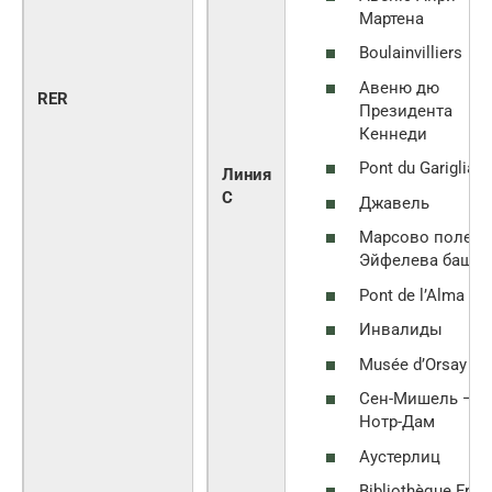
Мартена
Boulainvilliers
Авеню дю
RER
Президента
Кеннеди
Pont du Gariglian
Линия
C
Джавель
Марсово поле —
Эйфелева башня
Pont de l’Alma
Инвалиды
Musée d’Orsay
Сен-Мишель —
Нотр-Дам
Аустерлиц
Bibliothèque Fran