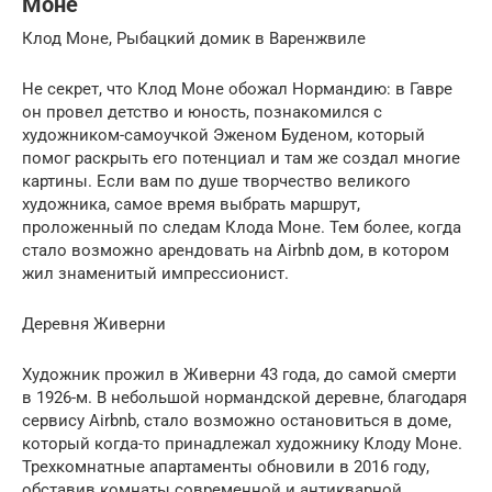
Моне
Клод Моне, Рыбацкий домик в Варенжвиле
Не секрет, что Клод Моне обожал Нормандию: в Гавре
он провел детство и юность, познакомился с
художником-самоучкой Эженом Буденом, который
помог раскрыть его потенциал и там же создал многие
картины. Если вам по душе творчество великого
художника, самое время выбрать маршрут,
проложенный по следам Клода Моне. Тем более, когда
стало возможно арендовать на Airbnb дом, в котором
жил знаменитый импрессионист.
Деревня Живерни
Художник прожил в Живерни 43 года, до самой смерти
в 1926-м. В небольшой нормандской деревне, благодаря
сервису Airbnb, стало возможно остановиться в доме,
который когда-то принадлежал художнику Клоду Моне.
Трехкомнатные апартаменты обновили в 2016 году,
обставив комнаты современной и антикварной