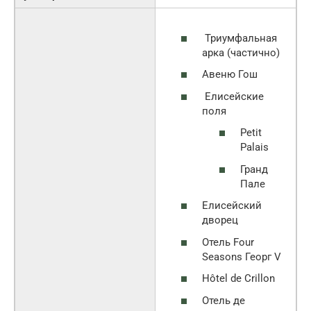
Триумфальная
арка (частично)
Авеню Гош
Елисейские
поля
Petit
Palais
Гранд
Пале
Елисейский
дворец
Отель Four
Seasons Георг V
Hôtel de Crillon
Отель де