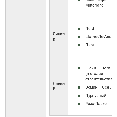
Mitterrand
Nord
Линия
Шатле-Ле-Аль
D
Лион
Нейи — Порт Ма
(в стадии
строительства)
Линия
Осман – Сен-Ла
E
Пурпурный
Роза-Паркс