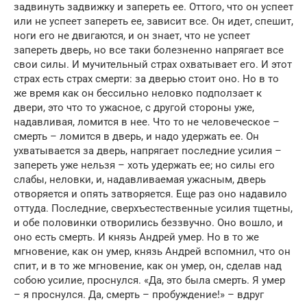
задвинуть задвижку и запереть ее. Оттого, что он успеет
или не успеет запереть ее, зависит все. Он идет, спешит,
ноги его не двигаются, и он знает, что не успеет
запереть дверь, но все таки болезненно напрягает все
свои силы. И мучительный страх охватывает его. И этот
страх есть страх смерти: за дверью стоит оно. Но в то
же время как он бессильно неловко подползает к
двери, это что то ужасное, с другой стороны уже,
надавливая, ломится в нее. Что то не человеческое –
смерть – ломится в дверь, и надо удержать ее. Он
ухватывается за дверь, напрягает последние усилия –
запереть уже нельзя – хоть удержать ее; но силы его
слабы, неловки, и, надавливаемая ужасным, дверь
отворяется и опять затворяется. Еще раз оно надавило
оттуда. Последние, сверхъестественные усилия тщетны,
и обе половинки отворились беззвучно. Оно вошло, и
оно есть смерть. И князь Андрей умер. Но в то же
мгновение, как он умер, князь Андрей вспомнил, что он
спит, и в то же мгновение, как он умер, он, сделав над
собою усилие, проснулся. «Да, это была смерть. Я умер
– я проснулся. Да, смерть – пробуждение!» – вдруг