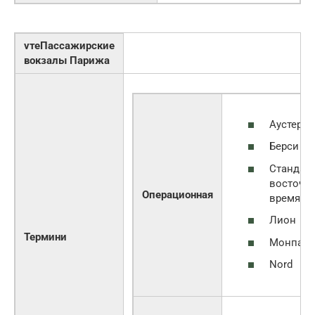
vтеПассажирские
вокзалы Парижа
Аустерл
Берси
Стандар
восточн
Операционная
время
Лион
Термини
Монпарн
Nord